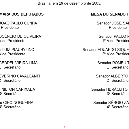
Brasília, em 19 de dezembro de 2003.
MARA DOS DEPUTADOS
MESA DO SENADO 
 JOÃO PAULO CUNHA
Senador JOSÉ S
Presidente
Presidente
NOCÊNCIO DE OLIVEIRA
Senador PAULO 
Vice-Presidente
1º Vice-Preside
o LUIZ PIAUHYLINO
Senador EDUARDO SIQU
Vice-Presidente
2º Vice-Preside
 GEDDEL VIEIRA LIMA
Senador ROMEU 
1º
Secretário
1º
Secretário
SEVERINO CAVALCANTI
Senador ALBERTO
2º Secretário
2º
Secretário
o NILTON CAPIXABA
Senador HERÁCLITO
3º
Secretário
3º
Secretário
do CIRO NOGUEIRA
Senador SÉRGIO Z
4º
Secretário
4º Secretário
*