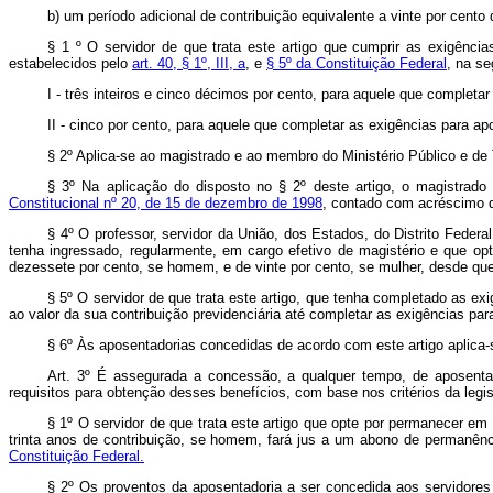
b) um período adicional de contribuição equivalente a vinte por cento
§ 1 º O servidor de que trata este artigo que cumprir as exigênci
estabelecidos pelo
art. 40, § 1º, III, a
, e
§ 5º da Constituição Federal
, na se
I - três inteiros e cinco décimos por cento, para aquele que complet
II - cinco por cento, para aquele que completar as exigências para a
§ 2º Aplica-se ao magistrado e ao membro do Ministério Público e de 
§ 3º Na aplicação do disposto no § 2º deste artigo, o magistrad
Constitucional nº 20, de 15 de dezembro de 1998
, contado com acréscimo d
§ 4º O professor, servidor da União, dos Estados, do Distrito Feder
tenha ingressado, regularmente, em cargo efetivo de magistério e que op
dezessete por cento, se homem, e de vinte por cento, se mulher, desde que
§ 5º O servidor de que trata este artigo, que tenha completado as ex
ao valor da sua contribuição previdenciária até completar as exigências pa
§ 6º Às aposentadorias concedidas de acordo com este artigo aplica
Art. 3º É assegurada a concessão, a qualquer tempo, de aposent
requisitos para obtenção desses benefícios, com base nos critérios da legi
§ 1º O servidor de que trata este artigo que opte por permanecer em
trinta anos de contribuição, se homem, fará jus a um abono de permanênci
Constituição Federal.
§ 2º Os proventos da aposentadoria a ser concedida aos servidores