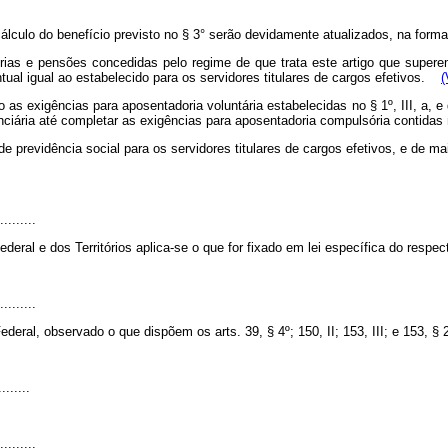
culo do benefício previsto no § 3° serão devidamente atualizados, na forma 
orias e pensões concedidas pelo regime de que trata este artigo que super
ntual igual ao estabelecido para os servidores titulares de cargos efetivos.
(
o as exigências para aposentadoria voluntária estabelecidas no § 1º, III, a,
ciária até completar as exigências para aposentadoria compulsória contidas n
de previdência social para os servidores titulares de cargos efetivos, e de 
.........
deral e dos Territórios aplica-se o que for fixado em lei específica do respect
.........
ral, observado o que dispõem os arts. 39, § 4º; 150, II; 153, III; e 153, § 2
........
.........