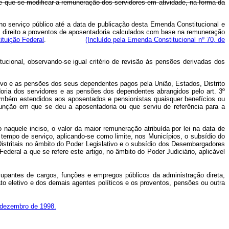
 que se modificar a remuneração dos servidores em atividade, na forma da
 no serviço público até a data de publicação desta Emenda Constitucional e
m direito a proventos de aposentadoria calculados com base na remuneração
ituição Federal
.
(Incluído pela Emenda Constitucional nº 70, de
ucional, observando-se igual critério de revisão às pensões derivadas dos
etivo e as pensões dos seus dependentes pagos pela União, Estados, Distrito
ria dos servidores e as pensões dos dependentes abrangidos pelo art. 3º
mbém estendidos aos aposentados e pensionistas quaisquer benefícios ou
função em que se deu a aposentadoria ou que serviu de referência para a
do naquele inciso, o valor da maior remuneração atribuída por lei na data de
tempo de serviço, aplicando-se como limite, nos Municípios, o subsídio do
istritais no âmbito do Poder Legislativo e o subsídio dos Desembargadores
deral a que se refere este artigo, no âmbito do Poder Judiciário, aplicável
pantes de cargos, funções e empregos públicos da administração direta,
o eletivo e dos demais agentes políticos e os proventos, pensões ou outra
 dezembro de 1998.