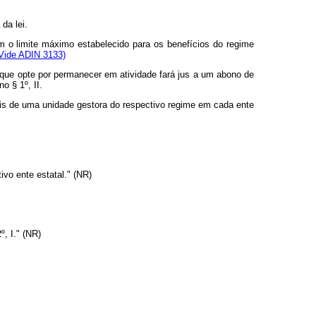
da lei.
em o limite máximo estabelecido para os benefícios do regime
Vide ADIN 3133)
 e que opte por permanecer em atividade fará jus a um abono de
o § 1º, II.
mais de uma unidade gestora do respectivo regime em cada ente
ivo ente estatal." (NR)
º, I." (NR)