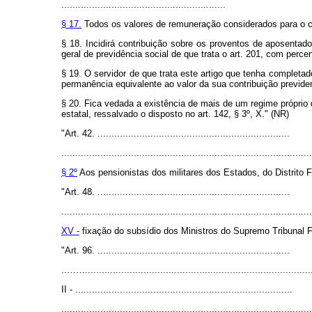
...........................................................
§ 17.
Todos os valores de remuneração considerados para o cál
§ 18. Incidirá contribuição sobre os proventos de aposentad
geral de previdência social de que trata o art. 201, com perce
§ 19. O servidor de que trata este artigo que tenha completad
permanência equivalente ao valor da sua contribuição previden
§ 20. Fica vedada a existência de mais de um regime próprio 
estatal, ressalvado o disposto no art. 142, § 3º, X." (NR)
"Art. 42. .....................................................................
..........................................................................................
§ 2º
Aos pensionistas dos militares dos Estados, do Distrito Fe
"Art. 48. .....................................................................
..........................................................................................
XV -
fixação do subsídio dos Ministros do Supremo Tribunal Fede
"Art. 96. .....................................................................
..…….................................................................................
II - ..............................................................................
..........................................................................................