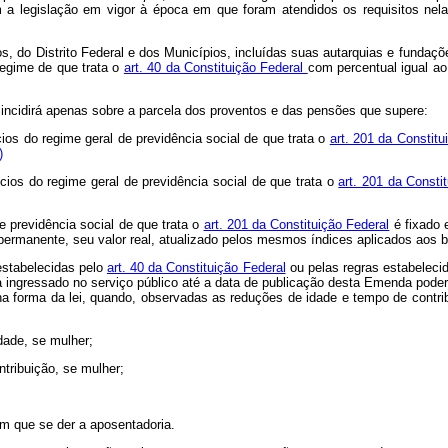
a legislação em vigor à época em que foram atendidos os requisitos nela
dos, do Distrito Federal e dos Municípios, incluídas suas autarquias e fun
 regime de que trata o
art. 40 da Constituição Federal
com percentual igual ao
t
incidirá apenas sobre a parcela dos proventos e das pensões que supere:
cios do regime geral de previdência social de que trata o
art. 201 da Constitu
)
cios do regime geral de previdência social de que trata o
art. 201 da Consti
e previdência social de que trata o
art. 201 da Constituição Federal
é fixado 
ermanente, seu valor real, atualizado pelos mesmos índices aplicados aos be
estabelecidas pelo
art. 40 da Constituição Federal
ou pelas regras estabelecid
a ingressado no serviço público até a data de publicação desta Emenda poder
na forma da lei, quando, observadas as reduções de idade e tempo de contr
dade, se mulher;
ntribuição, se mulher;
em que se der a aposentadoria.