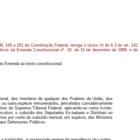
96, 149 e 201 da Constituição Federal, revoga o inciso IX do § 3 do art. 142
sitivos da Emenda Constitucional nº 20, de 15 de dezembro de 1998, e dá
te Emenda ao texto constitucional:
cional, dos membros de qualquer dos Poderes da União, dos
s ou outra espécie remuneratória, percebidos cumulativamente
ros do Supremo Tribunal Federal, aplicando-se como li-mite,
cutivo, o subsídio dos Deputados Es-taduais e Distritais no
simos por cento do subsídio mensal, em espécie, dos Ministros
 aos Defensores Públicos;
as e fundações, é assegurado regime de previdência de caráter