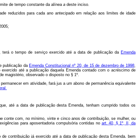
 limite de tempo constante da alínea
a
deste inciso.
dade reduzidos para cada ano antecipado em relação aos limites de idade
2005;
, terá o tempo de serviço exercido até a data de publicação da
Emenda
de publicação da
Emenda Constitucional nº 20, de 15 de dezembro de 1998
,
ço exercido até a publicação daquela Emenda contado com o acréscimo de
e magistério, observado o disposto no § 1º.
r permanecer em atividade, fará jus a um abono de permanência equivalente
eral.
 que, até a data de publicação desta Emenda, tenham cumprido todos os
ue conte com, no mínimo, vinte e cinco anos de contribuição, se mulher, ou
s exigências para aposentadoria compulsória contidas no
art. 40, § 1º, II, da
o de contribuição já exercido até a data de publicação desta Emenda, bem