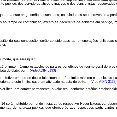
nte público, dos servidores ativos e inativos e dos pensionistas, observados cr
ue trata este artigo serão aposentados, calculados os seus proventos a parti
is ao tempo de contribuição, exceto se decorrente de acidente em serviço, mo
asião da sua concessão, serão consideradas as remunerações utilizadas c
 lei.
 morte, que será igual:
 até o limite máximo estabelecido para os benefícios do regime geral de previ
à data do óbito; ou
(Vide ADIN 3133)
rgo efetivo em que se deu o falecimento, até o limite máximo estabelecido pa
xcedente a este limite, caso em atividade na data do óbito.
(Vide ADIN 3133)
r-lhes, em caráter permanente, o valor real, conforme critérios estabelecido
4 será instituído por lei de iniciativa do respectivo Poder Executivo, obser
mentar, de natureza pública, que oferecerão aos respectivos participantes