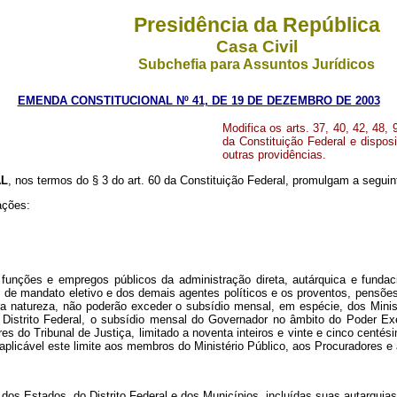
Presidência da República
Casa Civil
Subchefia para Assuntos Jurídicos
EMENDA CONSTITUCIONAL Nº 41, DE 19 DE DEZEMBRO DE 2003
Modifica os arts. 37, 40, 42, 48, 
da Constituição Federal e dispo
outras providências.
AL
, nos termos do § 3 do art. 60 da Constituição Federal, promulgam a seguin
ações:
unções e empregos públicos da administração direta, autárquica e funda
es de mandato eletivo e dos demais agentes políticos e os proventos, pensõe
ra natureza, não poderão exceder o subsídio mensal, em espécie, dos Minist
 Distrito Federal, o subsídio mensal do Governador no âmbito do Poder Exe
s do Tribunal de Justiça, limitado a noventa inteiros e vinte e cinco centé
 aplicável este limite aos membros do Ministério Público, aos Procuradores e
, dos Estados, do Distrito Federal e dos Municípios, incluídas suas autarqui