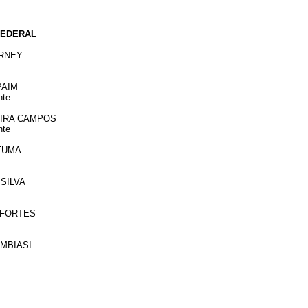
FEDERAL
ARNEY
PAIM
nte
EIRA CAMPOS
nte
TUMA
 SILVA
 FORTES
AMBIASI