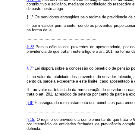
contributivo e solidário, mediante contribuição do respectivo e
disposto neste artigo.
§ 1º Os servidores abrangidos pelo regime de previdência de q
I - por invalidez permanente, sendo os proventos proporciona
na forma da lei;
...........................................................
§ 3º
Para o cálculo dos proventos de aposentadoria, por oc
previdência de que tratam este artigo e o art. 201, na forma da
...........................................................
§ 7º
Lei disporá sobre a concessão do benefício de pensão por
I - ao valor da totalidade dos proventos do servidor falecido,
cento da parcela excedente a este limite, caso aposentado 
II - ao valor da totalidade da remuneração do servidor no ca
trata o art. 201, acrescido de setenta por cento da parcela e
§ 8º
É assegurado o reajustamento dos benefícios para preserva
...........................................................
§ 15.
O regime de previdência complementar de que trata o § 1
por intermédio de entidades fechadas de previdência comple
definida.