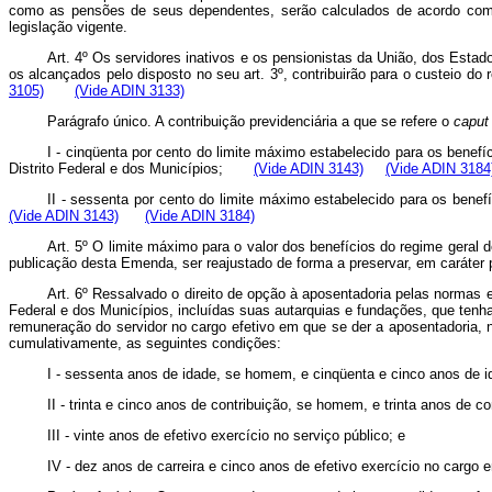
como as pensões de seus dependentes, serão calculados de acordo com 
legislação vigente.
Art. 4º Os servidores inativos e os pensionistas da União, dos Esta
os alcançados pelo disposto no seu art. 3º, contribuirão para o custeio do
3105)
(Vide ADIN 3133)
Parágrafo único. A contribuição previdenciária a que se refere o
capu
I - cinqüenta por cento do limite máximo estabelecido para os benefí
Distrito Federal e dos Municípios;
(Vide ADIN 3143)
(Vide ADIN 3184
II - sessenta por cento do limite máximo estabelecido para os benefí
(Vide ADIN 3143)
(Vide ADIN 3184)
Art. 5º O limite máximo para o valor dos benefícios do regime geral d
publicação desta Emenda, ser reajustado de forma a preservar, em caráter p
Art. 6º Ressalvado o direito de opção à aposentadoria pelas normas 
Federal e dos Municípios, incluídas suas autarquias e fundações, que tenh
remuneração do servidor no cargo efetivo em que se der a aposentadoria, 
cumulativamente, as seguintes condições:
I - sessenta anos de idade, se homem, e cinqüenta e cinco anos de i
II - trinta e cinco anos de contribuição, se homem, e trinta anos de co
III - vinte anos de efetivo exercício no serviço público; e
IV - dez anos de carreira e cinco anos de efetivo exercício no cargo 