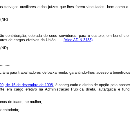
s serviços auxiliares e dos juízos que lhes forem vinculados, bem como a 
." (NR)
ão contribuição, cobrada de seus servidores, para o custeio, em benefício 
titulares de cargos efetivos da União.
(Vide ADIN 3133)
." (NR)
.........
iária para trabalhadores de baixa renda, garantindo-lhes acesso a benefício
 20, de 15 de dezembro de 1998
, é assegurado o direito de opção pela apos
nte em cargo efetivo na Administração Pública direta, autárquica e fun
 anos de idade, se mulher;
osentadoria;