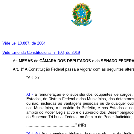
Vide Lei 10.887, de 2004
Vide Emenda Constitucional nº 103, de 2019
As
MESAS
da
CÂMARA DOS DEPUTADOS
e do
SENADO FEDER
Art. 1º A Constituição Federal passa a vigorar com as seguintes alter
"Art. 37. .........................................
.........................................
XI -
a remuneração e o subsídio dos ocupantes de cargos, f
Estados, do Distrito Federal e dos Municípios, dos detentor
ou não, incluídas as vantagens pessoais ou de qualquer out
nos Municípios, o subsídio do Prefeito, e nos Estados e no
âmbito do Poder Legislativo e o sub-sídio dos Desembargadore
do Supremo Tri-bunal Federal, no âmbito do Poder Judiciário,
........................................." (NR)
"Art. 40.
Aos servidores titulares de cargos efetivos da União