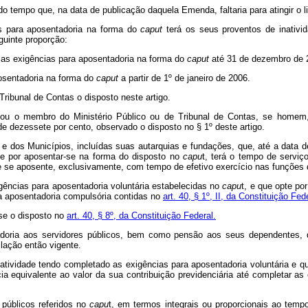
 do tempo que, na data de publicação daquela Emenda, faltaria para atingir o
as para aposentadoria na forma do
caput
terá os seus proventos de inativi
guinte proporção:
ar as exigências para aposentadoria na forma do
caput
até 31 de dezembro de 
posentadoria na forma do
caput
a partir de 1º de janeiro de 2006.
Tribunal de Contas o disposto neste artigo.
o ou o membro do Ministério Público ou de Tribunal de Contas, se homem
e dezessete por cento, observado o disposto no § 1º deste artigo.
al e dos Municípios, incluídas suas autarquias e fundações, que, até a data 
te por aposentar-se na forma do disposto no
capu
t, terá o tempo de servi
 se aposente, exclusivamente, com tempo de efetivo exercício nas funções d
igências para aposentadoria voluntária estabelecidas no
capu
t, e que opte po
ra aposentadoria compulsória contidas no
art. 40, § 1º, II, da Constituição Fed
-se o disposto no
art. 40, § 8º, da Constituição Federal.
adoria aos servidores públicos, bem como pensão aos seus dependentes,
slação então vigente.
 atividade tendo completado as exigências para aposentadoria voluntária e q
a equivalente ao valor da sua contribuição previdenciária até completar a
 públicos referidos no
capu
t, em termos integrais ou proporcionais ao temp