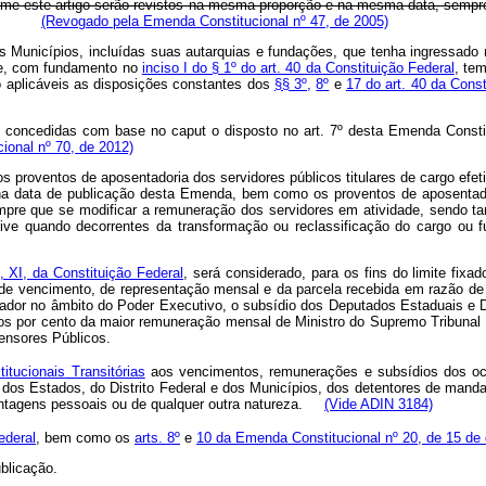
rme este artigo serão revistos na mesma proporção e na mesma data, sempre
(Revogado pela Emenda Constitucional nº 47, de 2005)
dos Municípios, incluídas suas autarquias e fundações, que tenha ingressado
te, com fundamento no
inciso I do § 1º do art. 40 da Constituição Federal
, te
o aplicáveis as disposições constantes dos
§§ 3º,
8º
e
17 do art. 40 da Const
s concedidas com base no caput o disposto no art. 7º desta Emenda Constit
ional nº 70, de 2012)
os proventos de aposentadoria dos servidores públicos titulares de cargo ef
o na data de publicação desta Emenda, bem como os proventos de aposentado
re que se modificar a remuneração dos servidores em atividade, sendo ta
sive quando decorrentes da transformação ou reclassificação do cargo ou 
7, XI, da Constituição Federal
, será considerado, para os fins do limite fixa
 de vencimento, de representação mensal e da parcela recebida em razão de 
rnador no âmbito do Poder Executivo, o subsídio dos Deputados Estaduais e D
imos por cento da maior remuneração mensal de Ministro do Supremo Tribunal Fe
ensores Públicos.
itucionais Transitórias
aos vencimentos, remunerações e subsídios dos ocu
dos Estados, do Distrito Federal e dos Municípios, dos detentores de mandat
vantagens pessoais ou de qualquer outra natureza.
(Vide ADIN 3184)
ederal
, bem como os
arts. 8º
e
10 da Emenda Constitucional nº 20, de 15 de
blicação.