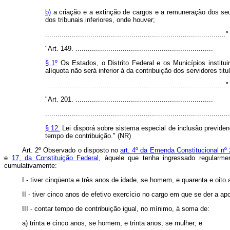
b)
a criação e a extinção de cargos e a remuneração dos seu
dos tribunais inferiores, onde houver;
.......................................................................................
"Art. 149. ...................................................................
§ 1º
Os Estados, o Distrito Federal e os Municípios instituir
alíquota não será inferior à da contribuição dos servidores 
.......................................................................................
"Art. 201. ...................................................................
..........................................................................................
§ 12.
Lei disporá sobre sistema especial de inclusão previdenc
tempo de contribuição." (NR)
Art. 2º Observado o disposto no
art. 4º da Emenda Constitucional nº
e
17, da Constituição Federal
, àquele que tenha ingressado regularme
cumulativamente:
I - tiver cinqüenta e três anos de idade, se homem, e quarenta e oito
II - tiver cinco anos de efetivo exercício no cargo em que se der a ap
III - contar tempo de contribuição igual, no mínimo, à soma de:
a) trinta e cinco anos, se homem, e trinta anos, se mulher; e