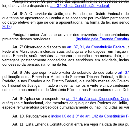
Parágrafo único. Os proventos das aposentadorias concedidas confo
lei, observado o disposto no
art. 37, XI, da Constituição Federal.
Art. 6º-A. O servidor da União, dos Estados, do Distrito Federal e 
que tenha se aposentado ou venha a se aposentar por invalidez permanen
do cargo efetivo em que se der a aposentadoria, na forma da lei, não send
2012)
Parágrafo único. Aplica-se ao valor dos proventos de aposentadoria
proventos desses servidores.
(Incluído pela Emenda Constituc
Art. 7º Observado o disposto no
art. 37, XI, da Constituição Federal
, 
Federal e Municípios, incluídas suas autarquias e fundações, em fruiçã
desta Emenda, serão revistos na mesma proporção e na mesma data, semp
vantagens posteriormente concedidos aos servidores em atividade, inclu
concessão da pensão, na forma da lei.
Art. 8º Até que seja fixado o valor do subsídio de que trata o
art. 3
publicação desta Emenda a Ministro do Supremo Tribunal Federal, a título
Prefeito, e nos Estados e no Distrito Federal, o subsídio mensal do Gove
do Tribunal de Justiça, limitado a noventa inteiros e vinte e cinco centés
este limite aos membros do Ministério Público, aos Procuradores e aos Def
Art. 9º Aplica-se o disposto no
art. 17 do Ato das Disposições Const
autárquica e fundacional, dos membros de qualquer dos Poderes da União, 
espécie remuneratória percebidos cumulativamente ou não, incluídas as 
Art. 10. Revogam-se o
inciso IX do § 3º do art. 142 da Constituição F
Art. 11. Esta Emenda Constitucional entra em vigor na data de sua pu