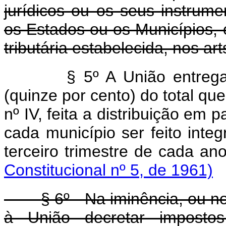
jurídicos ou os seus instrum
os Estados ou os Municípios,
tributária estabelecida, nos art
§ 5º A União entreg
(quinze por cento) do total qu
nº IV, feita a distribuição em
cada município ser feito inte
terceiro trimestre de cad
Constitucional nº 5, de 1961)
§ 6º - Na iminência, ou n
à União decretar impostos