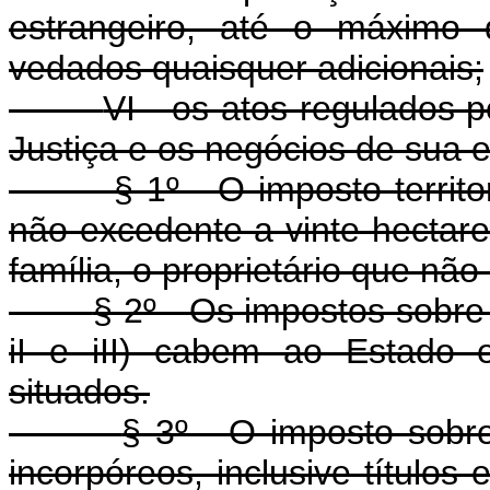
estrangeiro, até o máximo
vedados quaisquer adicionais;
VI - os atos regulados p
Justiça e os negócios de sua 
§ 1º - O imposto territo
não excedente a vinte hectare
família, o proprietário que não
§ 2º - Os impostos sobre
iI e iII) cabem ao Estado 
situados.
§ 3º - O imposto sobr
incorpóreos, inclusive títulos