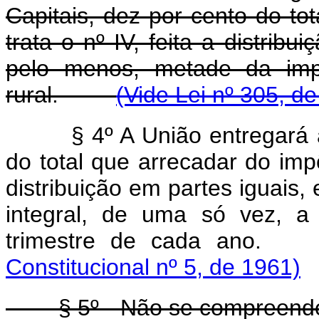
Capitais, dez por cento do to
trata o nº IV, feita a distribu
pelo menos, metade da imp
rural.
(Vide Lei nº 305, d
§ 4º A União entregará
do total que arrecadar do impô
distribuição em partes iguais
integral, de uma só vez, a
trimestre de cada a
Constitucional nº 5, de 1961)
§ 5º - Não se compreende