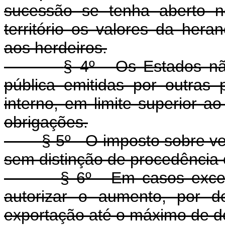
sucessão se tenha aberto n
território os valores da hera
aos herdeiros.
§ 4º - Os Estados não
pública emitidas por outras p
interno, em limite superior a
obrigações.
§ 5º - O imposto sobre v
sem distinção de procedência 
§ 6º - Em casos exce
autorizar o aumento, por d
exportação até o máximo de d