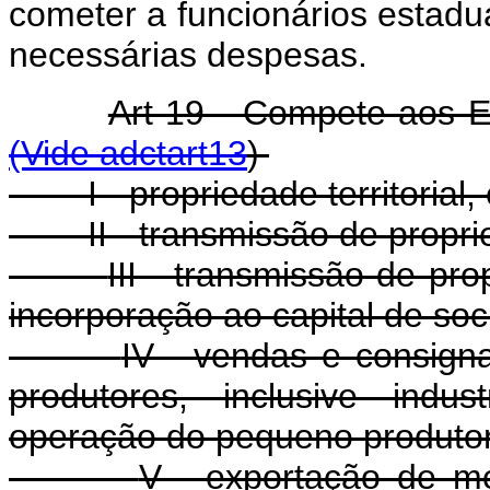
cometer a funcionários estadu
necessárias despesas.
Art 19 - Compete aos 
(Vide adctart13
)
I - propriedade territorial
II - transmissão de prop
III - transmissão de pro
incorporação ao capital de so
IV - vendas e consign
produtores, inclusive indus
operação do pequeno produtor, 
V - exportação de m