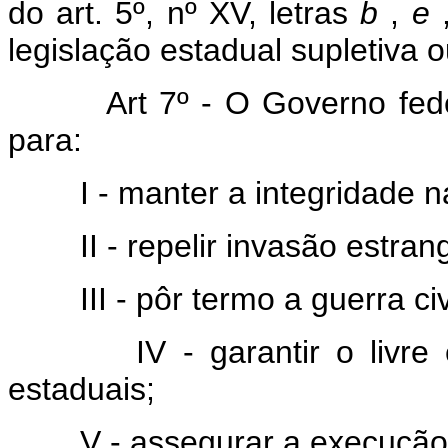
do art. 5º, nº XV, letras
b
,
e
legislação estadual supletiva
Art 7º - O Governo fed
para:
I - manter a integridade n
II - repelir invasão estr
III - pôr termo a guerra civ
IV - garantir o livr
estaduais;
V - assegurar a execução 