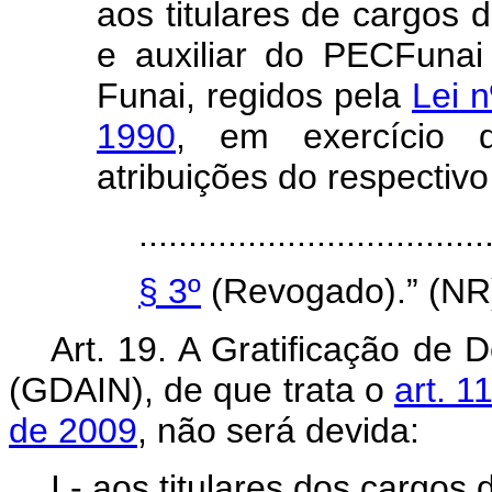
aos titulares de cargos d
e auxiliar do PECFuna
Funai, regidos pela
Lei 
1990
, em exercício d
atribuições do respectiv
...................................
§ 3º
(Revogado).” (NR
Art. 19. A Gratificação de
(GDAIN), de que trata o
art. 1
de 2009
, não será devida:
I - aos titulares dos cargos 