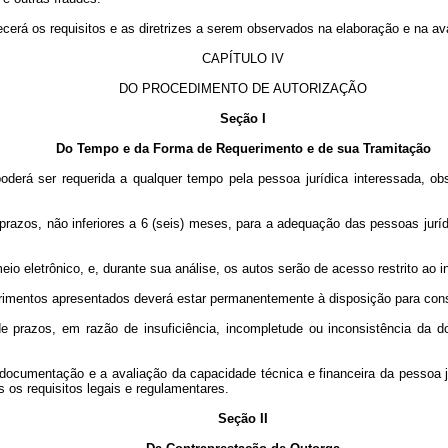
erá os requisitos e as diretrizes a serem observados na elaboração e na avali
CAPÍTULO IV
DO PROCEDIMENTO DE AUTORIZAÇÃO
Seção I
Do Tempo e da Forma de Requerimento e de sua Tramitação
poderá ser requerida a qualquer tempo pela pessoa jurídica interessada, o
prazos, não inferiores a 6 (seis) meses, para a adequação das pessoas jurí
eio eletrônico, e, durante sua análise, os autos serão de acesso restrito ao 
uerimentos apresentados deverá estar permanentemente à disposição para consu
 prazos, em razão de insuficiência, incompletude ou inconsistência da do
documentação e a avaliação da capacidade técnica e financeira da pessoa j
s os requisitos legais e regulamentares.
Seção II