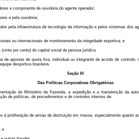
dores e componente de ouvidoria do agente operador;
res e pela ouvidoria;
ados pela infraestrutura de tecnologia da informação e pelos sistemas dos a
onais ou internacionais de monitoramento da integridade esportiva; e
(vinte por cento) do capital social da pessoa jurídica.
ia de apostas de quota fixa, individual ou integrante de acordo de controle,
quipe desportiva brasileira.
Seção III
Das Políticas Corporativas Obrigatórias
lamentação do Ministério da Fazenda, a expedição e a manutenção da auto
ão de políticas, de procedimentos e de controles internos de:
mo e à proliferação de armas de destruição em massa, especialmente quanto 
; e
 e outras fraudes.