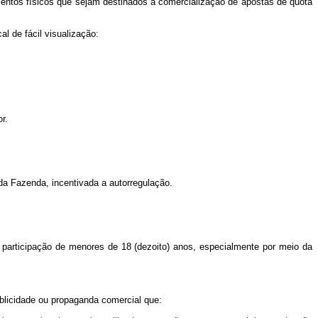
imentos físicos que sejam destinados à comercialização de apostas de quota
al de fácil visualização:
r.
da Fazenda, incentivada a autorregulação.
 participação de menores de 18 (dezoito) anos, especialmente por meio da
ublicidade ou propaganda comercial que: