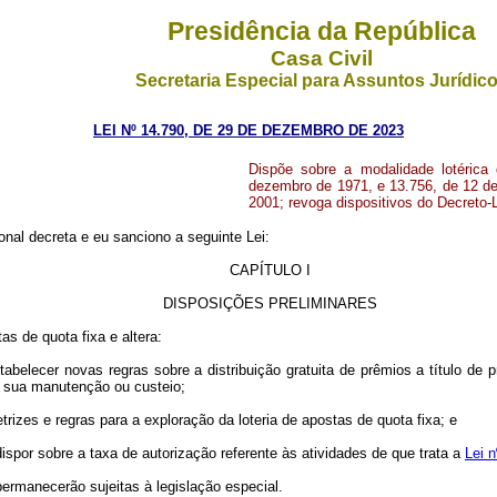
Presidência da República
Casa Civil
Secretaria Especial para Assuntos Jurídic
LEI Nº 14.790, DE 29 DE DEZEMBRO DE 2023
Dispõe sobre a modalidade lotérica
dezembro de 1971, e 13.756, de 12 de
2001; revoga dispositivos do Decreto-L
nal decreta e eu sanciono a seguinte Lei:
CAPÍTULO I
DISPOSIÇÕES PRELIMINARES
as de quota fixa e altera:
stabelecer novas regras sobre a distribuição gratuita de prêmios a título de
 à sua manutenção ou custeio;
etrizes e regras para a exploração da loteria de apostas de quota fixa; e
dispor sobre a taxa de autorização referente às atividades de que trata a
Lei 
permanecerão sujeitas à legislação especial.