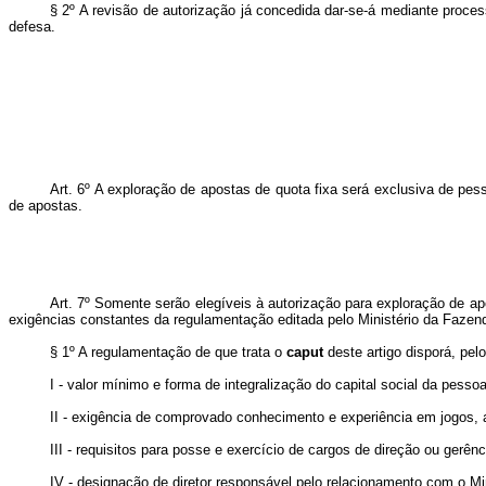
§ 2º A revisão de autorização já concedida dar-se-á mediante proces
defesa.
Art. 6º A exploração de apostas de quota fixa será exclusiva de pe
de apostas.
Art. 7º Somente serão elegíveis à autorização para exploração de apo
exigências constantes da regulamentação editada pelo Ministério da Fazen
§ 1º A regulamentação de que trata o
caput
deste artigo disporá, pel
I - valor mínimo e forma de integralização do capital social da pessoa
II - exigência de comprovado conhecimento e experiência em jogos, a
III - requisitos para posse e exercício de cargos de direção ou gerên
IV - designação de diretor responsável pelo relacionamento com o Mi