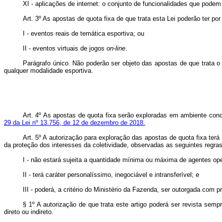
XI - aplicações de internet: o conjunto de funcionalidades que pode
Art. 3º As apostas de quota fixa de que trata esta Lei poderão ter por
I - eventos reais de temática esportiva; ou
II - eventos virtuais de jogos
on-line
.
Parágrafo único. Não poderão ser objeto das apostas de que trata 
qualquer modalidade esportiva.
Art. 4º As apostas de quota fixa serão exploradas em ambiente conc
29 da Lei nº 13.756, de 12 de dezembro de 2018.
Art. 5º A autorização para exploração das apostas de quota fixa terá
da proteção dos interesses da coletividade, observadas as seguintes regras
I - não estará sujeita a quantidade mínima ou máxima de agentes op
II - terá caráter personalíssimo, inegociável e intransferível; e
III - poderá, a critério do Ministério da Fazenda, ser outorgada com 
§ 1º A autorização de que trata este artigo poderá ser revista semp
direto ou indireto.