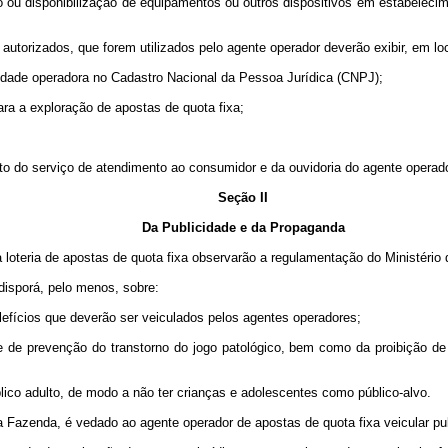
ção ou disponibilização de equipamentos ou outros dispositivos em estabelec
autorizados, que forem utilizados pelo agente operador deverão exibir, em loc
ntidade operadora no Cadastro Nacional da Pessoa Jurídica (CNPJ);
ara a exploração de apostas de quota fixa;
ato do serviço de atendimento ao consumidor e da ouvidoria do agente operado
Seção II
Da Publicidade e da Propaganda
 loteria de apostas de quota fixa observarão a regulamentação do Ministério 
disporá, pelo menos, sobre:
lefícios que deverão ser veiculados pelos agentes operadores;
 e de prevenção do transtorno do jogo patológico, bem como da proibição de
lico adulto, de modo a não ter crianças e adolescentes como público-alvo.
a Fazenda, é vedado ao agente operador de apostas de quota fixa veicular p