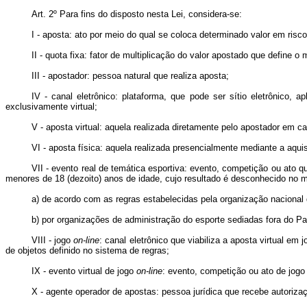
Art. 2º Para fins do disposto nesta Lei, considera-se:
I - aposta: ato por meio do qual se coloca determinado valor em ris
II - quota fixa: fator de multiplicação do valor apostado que define
III - apostador: pessoa natural que realiza aposta;
IV - canal eletrônico: plataforma, que pode ser sítio eletrônico,
exclusivamente virtual;
V - aposta virtual: aquela realizada diretamente pelo apostador em ca
VI - aposta física: aquela realizada presencialmente mediante a aqui
VII - evento real de temática esportiva: evento, competição ou ato q
menores de 18 (dezoito) anos de idade, cujo resultado é desconhecido no
a) de acordo com as regras estabelecidas pela organização nacional 
b) por organizações de administração do esporte sediadas fora do Pa
VIII - jogo
on-line
: canal eletrônico que viabiliza a aposta virtual em
de objetos definido no sistema de regras;
IX - evento virtual de jogo
on-line
: evento, competição ou ato de jog
X - agente operador de apostas: pessoa jurídica que recebe autorizaç