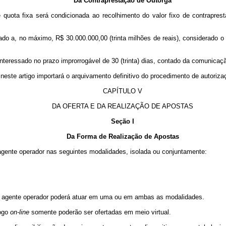
Da Contraprestação de Outorga
 quota fixa será condicionada ao recolhimento do valor fixo de contrapres
mitado a, no máximo, R$ 30.000.000,00 (trinta milhões de reais), considerado
interessado no prazo improrrogável de 30 (trinta) dias, contado da comunica
este artigo importará o arquivamento definitivo do procedimento de autoriz
CAPÍTULO V
DA OFERTA E DA REALIZAÇÃO DE APOSTAS
Seção I
Da Forma de Realização de Apostas
o agente operador nas seguintes modalidades, isolada ou conjuntamente:
e o agente operador poderá atuar em uma ou em ambas as modalidades.
jogo
on-line
somente poderão ser ofertadas em meio virtual.