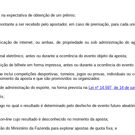
co na expectativa de obtenção de um prêmio;
 o montante a ser recebido pelo apostador, em caso de premiação, para cada 
 aplicação de internet, ou ambas, de propriedade ou sob administração do a
nal eletrônico, antes ou durante a ocorrência do evento objeto da aposta;
sição de bilhete em forma impressa, antes ou durante a ocorrência do evento 
ue inclui competições desportivas, torneios, jogos ou provas, individuais ou
 momento da aposta e que são promovidos ou organizados:
de administração do esporte, na forma prevista na
Lei nº 14.597, de 14 de ju
ís;
 jogo no qual o resultado é determinado pelo desfecho de evento futuro aleató
o
on-line
cujo resultado é desconhecido no momento da aposta;
ão do Ministério da Fazenda para explorar apostas de quota fixa; e