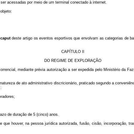
m ser acessadas por meio de um terminal conectado à internet.
 objeto:
o
caput
deste artigo os eventos esportivos que envolvam as categorias de 
CAPÍTULO II
DO REGIME DE EXPLORAÇÃO
orrencial, mediante prévia autorização a ser expedida pelo Ministério da F
 natureza de ato administrativo discricionário, praticado segundo a conveniên
:
eradores;
prazo de duração de 5 (cinco) anos.
re que houver, na pessoa jurídica autorizada, fusão, cisão, incorporação, t