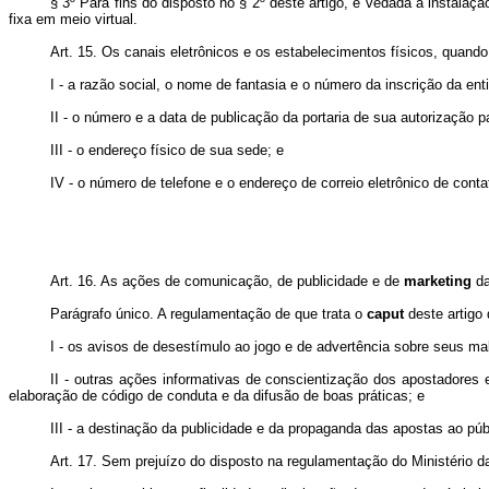
§ 3º Para fins do disposto no § 2º deste artigo, é vedada a instala
fixa em meio virtual.
Art. 15. Os canais eletrônicos e os estabelecimentos físicos, quando 
I - a razão social, o nome de fantasia e o número da inscrição da e
II - o número e a data de publicação da portaria de sua autorização p
III - o endereço físico de sua sede; e
IV - o número de telefone e o endereço de correio eletrônico de cont
Art. 16. As ações de comunicação, de publicidade e de
marketing
da
Parágrafo único. A regulamentação de que trata o
caput
deste artigo 
I - os avisos de desestímulo ao jogo e de advertência sobre seus ma
II - outras ações informativas de conscientização dos apostadores
elaboração de código de conduta e da difusão de boas práticas; e
III - a destinação da publicidade e da propaganda das apostas ao púb
Art. 17. Sem prejuízo do disposto na regulamentação do Ministério d