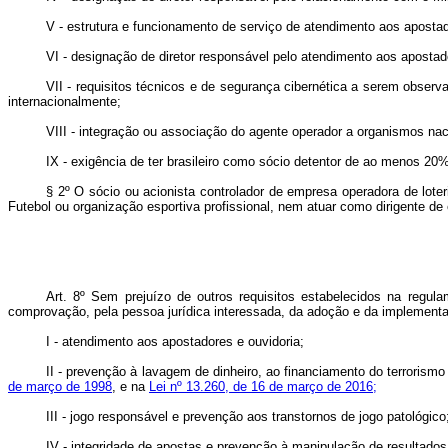
V - estrutura e funcionamento de serviço de atendimento aos aposta
VI - designação de diretor responsável pelo atendimento aos apostado
VII - requisitos técnicos e de segurança cibernética a serem observ
internacionalmente;
VIII - integração ou associação do agente operador a organismos naci
IX - exigência de ter brasileiro como sócio detentor de ao menos 20% 
§ 2º O sócio ou acionista controlador de empresa operadora de loter
Futebol ou organização esportiva profissional, nem atuar como dirigente de e
Art. 8º Sem prejuízo de outros requisitos estabelecidos na regu
comprovação, pela pessoa jurídica interessada, da adoção e da implementaç
I - atendimento aos apostadores e ouvidoria;
II - prevenção à lavagem de dinheiro, ao financiamento do terroris
de março de 1998
, e na
Lei nº 13.260, de 16 de março de 2016;
III - jogo responsável e prevenção aos transtornos de jogo patológico
IV - integridade de apostas e prevenção à manipulação de resultados