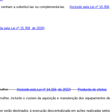
que venham a substituí-las ou complementá-las.
(Incluído pela Lei nº 15.358,
a pela Lei nº 15.358, de 2026)
a a mulher.
(Incluído pela Lei nº 14.316, de 2022)
Produção de efeitos
ulher, incluído o custeio da aquisição e manutenção dos equipamentos de
Lei serão destinados à execução descentralizada em ações realizadas pelos