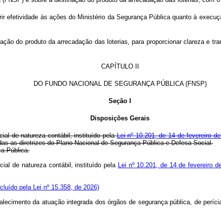
rir efetividade às ações do Ministério da Segurança Pública quanto à exec
nação do produto da arrecadação das loterias, para proporcionar clareza e tra
CAPÍTULO II
DO FUNDO NACIONAL DE SEGURANÇA PÚBLICA (FNSP)
Seção I
Disposições Gerais
al de natureza contábil, instituído pela
Lei nº 10.201, de 14 de fevereiro d
as as diretrizes do Plano Nacional de Segurança Pública e Defesa Social.
a Pública.
al de natureza contábil, instituído pela
Lei nº 10.201, de 14 de fevereiro d
ncluído pela Lei nº 15.358, de 2026)
rtalecimento da atuação integrada dos órgãos de segurança pública, de períc