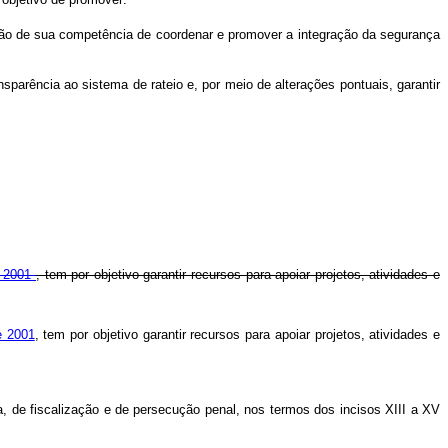
ução de sua competência de coordenar e promover a integração da segurança
nsparência ao sistema de rateio e, por meio de alterações pontuais, garantir
e 2001
, tem por objetivo garantir recursos para apoiar projetos, atividades e
e 2001
, tem por objetivo garantir recursos para apoiar projetos, atividades e
ia, de fiscalização e de persecução penal, nos termos dos incisos XIII a XV