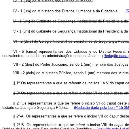
IV - 1 (um) do Ministério dos Direitos Humanos;
IV - 1 (um) do Ministério dos Direitos Humanos e da Cidadania;
(
V - 1 (um) do Gabinete de Segurança Institucional da Presidência da
V - 1 (um) do Gabinete de Segurança Institucional da Presidência 
VI - 2 (dois) do Colégio Nacional de Secretários de Segurança Públic
VI - 5 (cinco) representantes dos Estados e do Distrito Federal,
equivalentes, incluídas as administrações penitenciárias;
(Redação dada p
VII - 2 (dois) do Poder Judiciário, sendo 1 (um) membro das Justi
VIII - 2 (dois) do Ministério Público, sendo 1 (um) membro dos Min
§ 1º Os representantes a que se referem os incisos I a V do
caput
de
§ 2º Os representantes a que se refere o inciso VI do
caput
deste ar
§ 2º Os representantes a que se refere o inciso VI do
caput
deste a
Estado da Justiça e Segurança Pública.
(Redação dada pela Lei nº 15.35
§ 2º-A. Os representantes a que se refere o inciso VII do
caput
deste
§ 2º-B. Os representantes a que se refere o inciso VIII do
caput
des