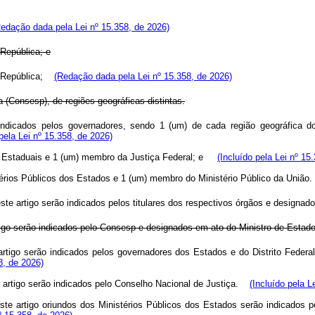
Redação dada pela Lei nº 15.358, de 2026)
 República; e
da República;
(Redação dada pela Lei nº 15.358, de 2026)
a (Consesp), de regiões geográficas distintas.
 indicados pelos governadores, sendo 1 (um) de cada região geográfica d
ela Lei nº 15.358, de 2026)
ças Estaduais e 1 (um) membro da Justiça Federal; e
(Incluído pela Lei nº 15
istérios Públicos dos Estados e 1 (um) membro do Ministério Público da Uni
ste artigo serão indicados pelos titulares dos respectivos órgãos e designa
tigo serão indicados pelo Consesp e designados em ato do Ministro de Estad
rtigo serão indicados pelos governadores dos Estados e do Distrito Federa
8, de 2026)
 artigo serão indicados pelo Conselho Nacional de Justiça.
(Incluído pela L
te artigo oriundos dos Ministérios Públicos dos Estados serão indicados pe