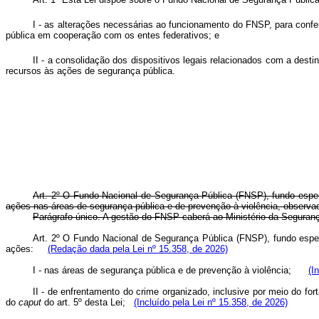
I - as alterações necessárias ao funcionamento do FNSP, para confe
pública em cooperação com os entes federativos; e
II - a consolidação dos dispositivos legais relacionados com a desti
recursos às ações de segurança pública.
Art. 2º O Fundo Nacional de Segurança Pública (FNSP), fundo especi
ações nas áreas de segurança pública e de prevenção à violência, observad
Parágrafo único. A gestão do FNSP caberá ao Ministério da Seguranç
Art. 2º O Fundo Nacional de Segurança Pública (FNSP), fundo especi
ações:
(Redação dada pela Lei nº 15.358, de 2026)
I - nas áreas de segurança pública e de prevenção à violência;
(I
II - de enfrentamento do crime organizado, inclusive por meio do fo
do
caput
do art. 5º desta Lei;
(Incluído pela Lei nº 15.358, de 2026)