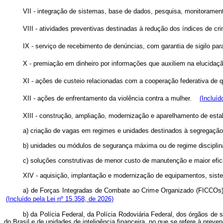
VII - integração de sistemas, base de dados, pesquisa, monitoramen
VIII - atividades preventivas destinadas à redução dos índices de cri
IX - serviço de recebimento de denúncias, com garantia de sigilo para
X - premiação em dinheiro por informações que auxiliem na elucidaç
XI - ações de custeio relacionadas com a cooperação federativa de q
XII - ações de enfrentamento da violência contra a mulher.
(Incluíd
XIII - construção, ampliação, modernização e aparelhamento de est
a) criação de vagas em regimes e unidades destinados à segregaçã
b) unidades ou módulos de segurança máxima ou de regime discipl
c) soluções construtivas de menor custo de manutenção e maior efi
XIV - aquisição, implantação e modernização de equipamentos, sist
a) de Forças Integradas de Combate ao Crime Organizado (FICCOs),
(Incluído pela Lei nº 15.358, de 2026)
b) da Polícia Federal, da Polícia Rodoviária Federal, dos órgãos de 
do Brasil e de unidades de inteligência financeira, no que se refere à pr