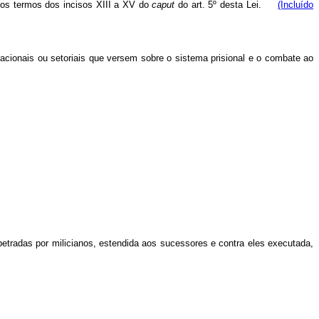
 nos termos dos incisos XIII a XV do
caput
do art. 5º desta Lei.
(Incluído
acionais ou setoriais que versem sobre
o sistema prisional e o combate ao
tradas por milicianos, estendida aos sucessores e contra eles executada,