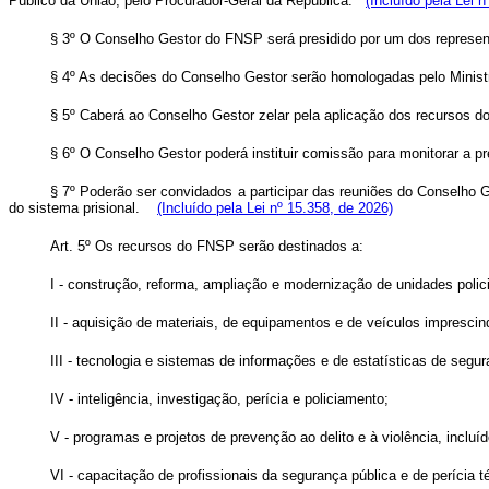
Público da União, pelo Procurador-Geral da República.
(Incluído pela Lei 
§ 3º O Conselho Gestor do FNSP será presidido por um dos representa
§ 4º As decisões do Conselho Gestor serão homologadas pelo Minist
§ 5º Caberá ao Conselho Gestor zelar pela aplicação dos recursos 
§ 6º O Conselho Gestor poderá instituir comissão para monitorar a pr
§ 7º Poderão ser convidados a participar das reuniões do Conselho 
do sistema prisional.
(Incluído pela Lei nº 15.358, de 2026)
Art. 5º Os recursos do FNSP serão destinados a:
I - construção, reforma, ampliação e modernização de unidades polici
II - aquisição de materiais, de equipamentos e de veículos impresci
III - tecnologia e sistemas de informações e de estatísticas de segur
IV - inteligência, investigação, perícia e policiamento;
V - programas e projetos de prevenção ao delito e à violência, incluí
VI - capacitação de profissionais da segurança pública e de perícia té