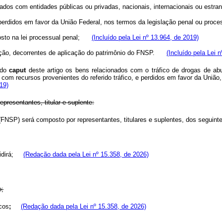
rmados com entidades públicas ou privadas, nacionais, internacionais ou es
 perdidos em favor da União Federal, nos termos da legislação penal ou pr
posto na lei processual penal;
(Incluído pela Lei nº 13.964, de 2019)
ração, decorrentes de aplicação do patrimônio do FNSP.
(Incluído pela Lei 
 do
caput
deste artigo os bens relacionados com o tráfico de drogas de abu
 com recursos provenientes do referido tráfico, e perdidos em favor da Uniã
19)
resentantes, titular e suplente:
(FNSP) será composto por representantes, titulares e suplentes, dos segui
esidirá;
(Redação dada pela Lei nº 15.358, de 2026)
o;
icos
;
(Redação dada pela Lei nº 15.358, de 2026)