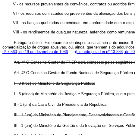
V - os recursos provenientes de convênios, contratos ou acordos fi
VI - os recursos confiscados ou provenientes da alienação dos bens
VII - as fianças quebradas ou perdidas, em conformidade com o dis
VIII - os rendimentos de qualquer natureza, auferidos como remune
Parágrafo único. Excetuam-se do disposto na alínea
c
do inciso II
comercialização de drogas abusivas, ou, ainda, que tenham sido adquiridos
nº 7.560, de 19 de dezembro de 1986
.
(Incluído pela Lei nº 13.886, de 20
Art. 4º O Conselho Gestor do FNSP será composto pelos seguintes rep
Art. 4º O Conselho Gestor do Fundo Nacional de Segurança Pública 
I - 3 (três) do Ministério da Segurança Pública;
I - 5 (cinco) do Ministério da Justiça e Segurança Pública, que o pr
II - 1 (um) da Casa Civil da Presidência da República;
III - 1 (um) do Ministério do Planejamento, Desenvolvimento e Gestã
III - 1 (um) do Ministério da Gestão e da Inovação em Serviços Públ