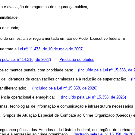
to e avaliação de programas de segurança pública;
minalidade;
 o usuário;
ão de crimes, a ser regulamentada em ato do Poder Executivo federal; e
ue trata a
Lei nº 11.473, de 10 de maio de 2007
.
o pela Lei nº 14.316, de 2022)
Produção de efeitos
abelecimentos penais, com prioridade para:
(Incluído pela Lei nº 15.358, de 
o de lideranças de organizações criminosas e à redução de superlotação;
(I
inar diferenciado;
(Incluído pela Lei nº 15.358, de 2026)
ciência operacional e energética;
(Incluído pela Lei nº 15.358, de 2026)
emas, tecnologias de informação e comunicação e infraestrutura necessári
 Grupos de Atuação Especial de Combate ao Crime Organizado (Gaecos) e dem
segurança pública dos Estados e do Distrito Federal, dos órgãos de perícia of
evenção e à repressão ao crime organizado;
(Incluído pela Lei nº 15.358, de 20