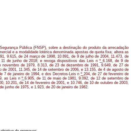
Segurança Pública (FNSP), sobre a destinação do produto da arrecadação
ercial e a modalidade lotérica denominada apostas de quota fixa; altera as
991, 9.615, de 24 março de 1998, 10.891, de 9 de julho de 2004, 11.473, de
 11 de junho de 2018; e revoga dispositivos das Leis n
º
6.168, de 9 de
e novembro de 1979, 8.313, de 23 de dezembro de 1991, 9.649, de 27 de
ho de 2001, 11.345, de 14 de setembro de 2006, e 13.155, de 4 de agosto de
e 7 de janeiro de 1994, e dos Decretos-Leis n
º
204, de 27 de fevereiro de
9, as Leis n
º
6.905, de 11 de maio de 1981, 9.092, de 12 de setembro de
0, 10.201, de 14 de fevereiro de 2001, e 10.746, de 10 de outubro de 2003,
de junho de 1975, e 1.923, de 20 de janeiro de 1982.
 objetivo de promover: