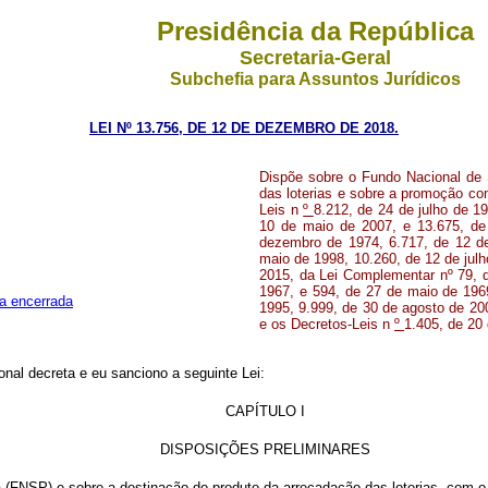
Presidência da República
Secretaria-Geral
Subchefia para Assuntos Jurídicos
LEI Nº 13.756, DE 12 DE DEZEMBRO DE 2018.
Dispõe sobre o Fundo Nacional de 
das loterias e sobre a promoção com
Leis n
º
8.212, de 24 de julho de 1
10 de maio de 2007, e 13.675, de
dezembro de 1974, 6.717, de 12 d
maio de 1998, 10.260, de 12 de jul
2015, da Lei Complementar nº 79, d
1967, e 594, de 27 de maio de 196
a encerrada
1995, 9.999, de 30 de agosto de 200
e os Decretos-Leis n
º
1.405, de 20 
nal decreta e eu sanciono a seguinte Lei:
CAPÍTULO I
DISPOSIÇÕES PRELIMINARES
 (FNSP) e sobre a destinação do produto da arrecadação das loterias, com o