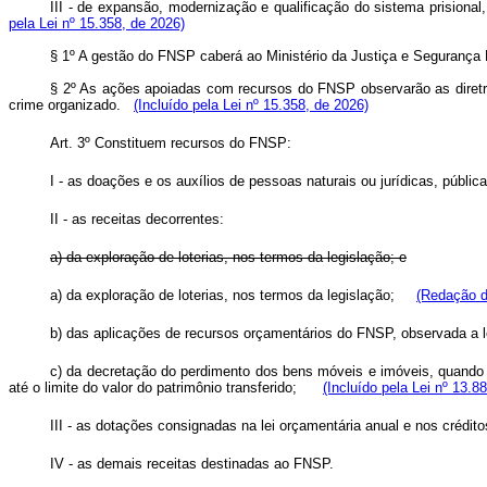
III - de expansão, modernização e qualificação do sistema prisiona
pela Lei nº 15.358, de 2026)
§ 1º A gestão do FNSP caberá ao Ministério da Justiça e Seguran
§ 2º As ações apoiadas com recursos do FNSP observarão as diretri
crime organizado.
(Incluído pela Lei nº 15.358, de 2026)
Art. 3º Constituem recursos do FNSP:
I - as doações e os auxílios de pessoas naturais ou jurídicas, públic
II - as receitas decorrentes:
a) da exploração de loterias, nos termos da legislação; e
a) da exploração de loterias, nos termos da legislação;
(Redação d
b) das aplicações de recursos orçamentários do FNSP, observada a le
c) da decretação do perdimento dos bens móveis e imóveis, quando 
até o limite do valor do patrimônio transferido;
(Incluído pela Lei nº 13.8
III - as dotações consignadas na lei orçamentária anual e nos crédito
IV - as demais receitas destinadas ao FNSP.