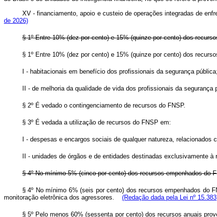
XV - financiamento, apoio e custeio de operações integradas de en
de 2026)
§ 1º Entre 10% (dez por cento) e 15% (quinze por cento) dos recur
§ 1º Entre 10% (dez por cento) e 15% (quinze por cento) dos recu
I - habitacionais em benefício dos profissionais da segurança públi
II - de melhoria da qualidade de vida dos profissionais da segurança 
§ 2º É vedado o contingenciamento de recursos do FNSP.
§ 3º É vedada a utilização de recursos do FNSP em:
I - despesas e encargos sociais de qualquer natureza, relacionados com
II - unidades de órgãos e de entidades destinadas exclusivamente à r
§ 4º No mínimo 5% (cinco por cento) dos recursos empenhados do
§ 4º No mínimo 6% (seis por cento) dos recursos empenhados do FN
monitoração eletrônica dos agressores.
(Redação dada pela Lei nº 15.383
§ 5º Pelo menos 60% (sessenta por cento) dos recursos anuais proveni