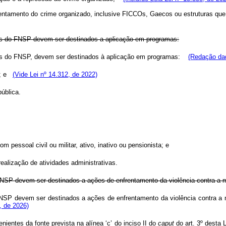
frentamento do crime organizado, inclusive FICCOs, Gaecos ou estruturas 
sos do FNSP devem ser destinados a aplicação em programas:
rsos do FNSP, devem ser destinados à aplicação em programas:
(Redação dad
ca; e
(Vide Lei nº 14.312, de 2022)
pública.
 pessoal civil ou militar, ativo, inativo ou pensionista; e
ealização de atividades administrativas.
 FNSP devem ser destinados a ações de enfrentamento da violência contr
SP devem ser destinados a ações de enfrentamento da violência contra a m
, de 2026)
entes da fonte prevista na alínea ‘c’ do inciso II do
caput
do art. 3º desta 