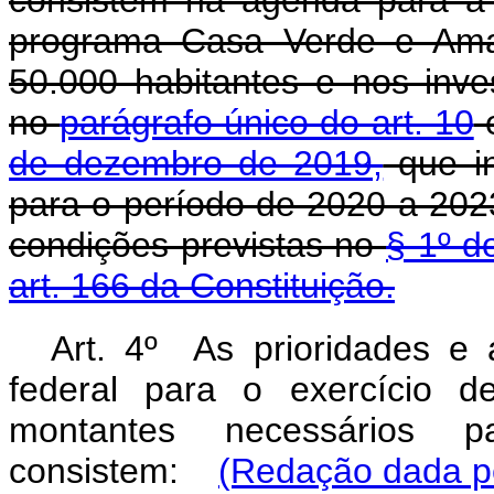
consistem na agenda para a 
programa Casa Verde e Amar
50.000 habitantes e nos inv
no
parágrafo único do art. 10
de dezembro de 2019,
que in
para o período de 2020 a 2023
condições previstas no
§ 1º d
art. 166 da Constituição.
Art. 4º As p
rioridades e
federal para o exercício 
montantes necessários p
consistem:
(Redação dada pe