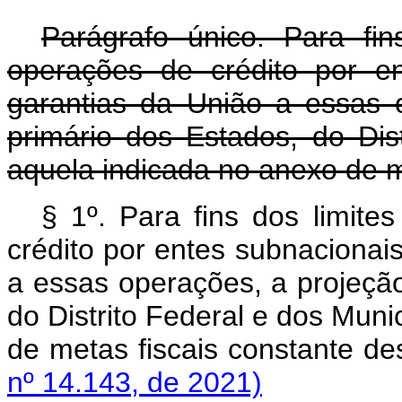
Parágrafo único. Para fin
operações de crédito por e
garantias da União a essas 
primário dos Estados, do Dis
aquela indicada no anexo de me
§ 1º
. Para fins dos limit
crédito por entes subnacionai
a essas operações, a projeção
do Distrito Federal e dos Muni
de metas fiscais constante
nº 14.143, de 2021)