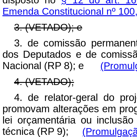
disposto no
§ 12 do art. 1
Emenda Constitucional nº 100
3. (VETADO); e
3. de comissão permanen
dos Deputados e de comissã
Nacional (RP 8); e
(Promul
4. (VETADO);
4. de relator-geral do pro
promovam alterações em prog
lei orçamentária ou inclusã
técnica (RP 9);
(Promulgaçã