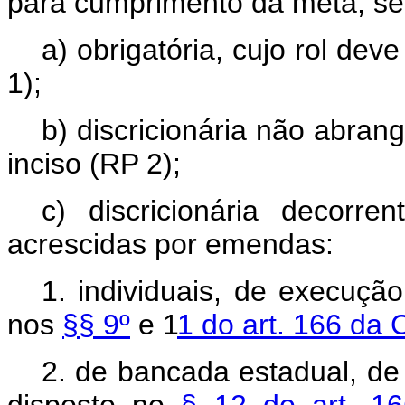
para cumprimento da meta, se
a) obrigatória, cujo rol dev
1);
b) discricionária não abrang
inciso (RP 2);
c) discricionária decorr
acrescidas por emendas:
1. individuais, de execuçã
nos
§§ 9º
e 1
1 do art. 166 da 
2. de bancada estadual, de