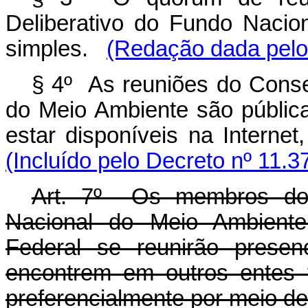
Deliberativo do Fundo Nacio
simples.
(Redação dada pelo 
§ 4º As reuniões do Conse
do Meio Ambiente são públic
estar disponíveis na Intern
(Incluído pelo Decreto nº 11.3
Art. 7º Os membros do 
Nacional do Meio Ambiente
Federal se reunirão prese
encontrem em outros entes f
preferencialmente por meio de