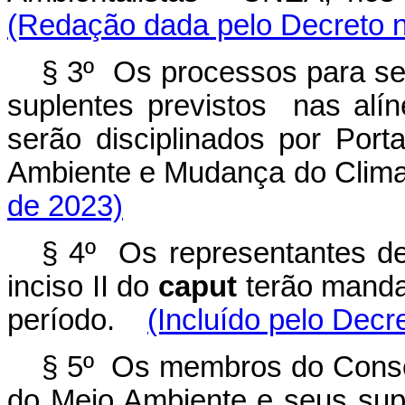
(Redação dada pelo Decreto n
§ 3º Os processos para se
suplentes previstos nas alín
serão disciplinados por Port
Ambiente e Mudança do Cli
de 2023)
§ 4º Os representantes de 
inciso II do
caput
terão manda
período.
(Incluído pelo Decr
§ 5º Os membros do Consel
do Meio Ambiente e seus sup