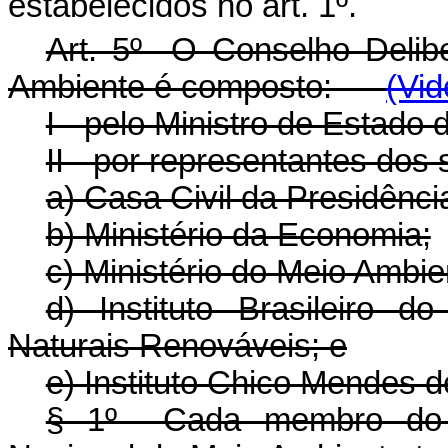
estabelecidos no art. 1º.
Art. 5º O Conselho Delib
Ambiente é composto:
(Vi
I - pelo Ministro de Estado 
II - por representantes dos
a) Casa Civil da Presidênci
b) Ministério da Economia;
c) Ministério do Meio Ambie
d) Instituto Brasileiro
Naturais Renováveis; e
e) Instituto Chico Mendes 
§ 1º Cada membro do C