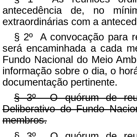
antecedência de, no míni
extraordinárias com a anteced
§ 2º A convocação para reu
será encaminhada a cada me
Fundo Nacional do Meio Ambien
informação sobre o dia, o horá
documentação pertinente.
§ 3º O quórum de reun
Deliberativo do Fundo Naci
membros.
§ 3º O quórum de reun