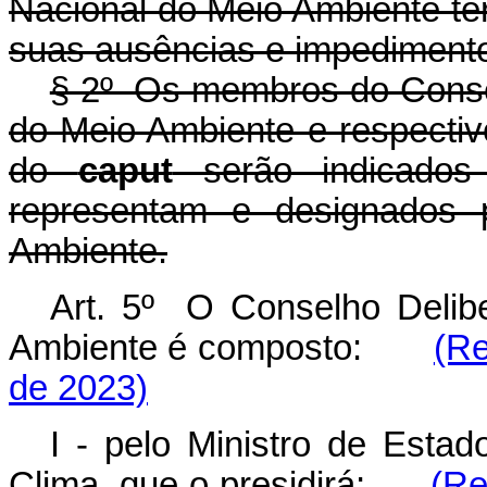
Nacional do Meio Ambiente ter
suas ausências e impediment
§ 2º Os membros do Consel
do Meio Ambiente e respectivo
do
caput
serão indicados 
representam e designados 
Ambiente.
Art. 5º O Conselho Delib
Ambiente é composto:
(Re
de 2023)
I - pelo Ministro de Est
Clima, que o presidirá;
(Re