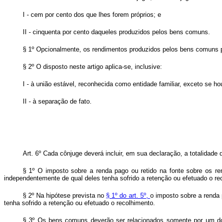
I - cem por cento dos que lhes forem próprios; e
II - cinquenta por cento daqueles produzidos pelos bens comuns.
§ 1º Opcionalmente, os rendimentos produzidos pelos bens comuns p
§ 2º O disposto neste artigo aplica-se, inclusive:
I - à união estável, reconhecida como entidade familiar, exceto se h
II - à separação de fato.
Art. 6º Cada cônjuge deverá incluir, em sua declaração, a totalidad
§ 1º O imposto sobre a renda pago ou retido na fonte sobre os 
independentemente de qual deles tenha sofrido a retenção ou efetuado o re
§ 2º Na hipótese prevista no
§ 1º do art. 5º,
o imposto sobre a renda 
tenha sofrido a retenção ou efetuado o recolhimento.
§ 3º Os bens comuns deverão ser relacionados somente por um dos