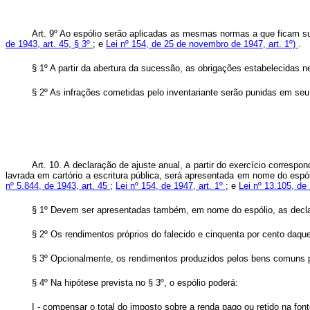
Art. 9º Ao espólio serão aplicadas as mesmas normas a que ficam suj
de 1943, art. 45, § 3º
; e
Lei nº 154, de 25 de novembro de 1947, art. 1º)
.
§ 1º A partir da abertura da sucessão, as obrigações estabelecidas 
§ 2º As infrações cometidas pelo inventariante serão punidas em s
Art. 10. A declaração de ajuste anual, a partir do exercício correspo
lavrada em cartório a escritura pública, será apresentada em nome do espó
nº 5.844, de 1943, art. 45
;
Lei nº 154, de 1947, art. 1º
; e
Lei nº 13.105, d
§ 1º Devem ser apresentadas também, em nome do espólio, as declara
§ 2º Os rendimentos próprios do falecido e cinquenta por cento daqu
§ 3º Opcionalmente, os rendimentos produzidos pelos bens comuns p
§ 4º Na hipótese prevista no § 3º, o espólio poderá:
I - compensar o total do imposto sobre a renda pago ou retido na fo