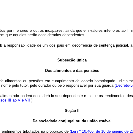
s por menores e outros incapazes, ainda que em valores inferiores ao limit
e em que aqueles serão considerados dependentes.
b a responsabilidade de um dos pais em decorrência de sentença judicial, 
Subseção única
Dos alimentos e das pensões
 de alimentos ou pensões em cumprimento de acordo homologado judicialmente
eu nome pelo tutor, pelo curador ou pelo responsável por sua guarda
(Decreto-L
limentado poderá considerá-lo seu dependente e incluir os rendimentos deste
cisos III ao V e VII
).
Seção II
Da sociedade conjugal ou da união estável
s rendimentos tributados na proporção de
(Lei nº 10.406, de 10 de janeiro de 2