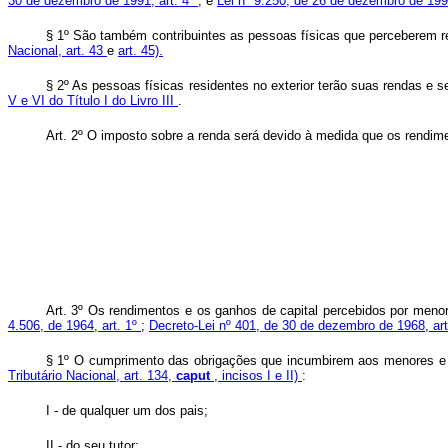
30 de dezembro de 1991, art. 4º
; e
Lei nº 9.250, de 26 de dezembro de 1995,
§ 1º São também contribuintes as pessoas físicas que perceberem 
Nacional, art. 43
e
art. 45).
§ 2º As pessoas físicas residentes no exterior terão suas rendas e 
V e VI do Título I do Livro III
.
Art. 2º O imposto sobre a renda será devido à medida que os rendim
Art. 3º Os rendimentos e os ganhos de capital percebidos por men
4.506, de 1964, art. 1º
;
Decreto-Lei nº 401, de 30 de dezembro de 1968, ar
§ 1º O cumprimento das obrigações que incumbirem aos menores e 
Tributário Nacional, art. 134,
caput
, incisos I e II)
:
I - de qualquer um dos pais;
II - do seu tutor;