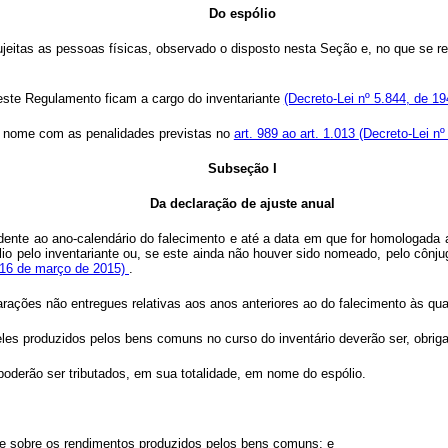
Do espólio
eitas as pessoas físicas, observado o disposto nesta Seção e, no que se refe
neste Regulamento ficam a cargo do inventariante
(Decreto-Lei nº 5.844, de 194
eu nome com as penalidades previstas no
art. 989 ao art. 1.013
(Decreto-Lei nº
Subseção I
Da declaração de ajuste anual
ndente ao ano-calendário do falecimento e até a data em que for homologada a 
lio pelo inventariante ou, se este ainda não houver sido nomeado, pelo cônj
e 16 de março de 2015)
.
ções não entregues relativas aos anos anteriores ao do falecimento às qua
eles produzidos pelos bens comuns no curso do inventário deverão ser, obriga
oderão ser tributados, em sua totalidade, em nome do espólio.
nte sobre os rendimentos produzidos pelos bens comuns; e