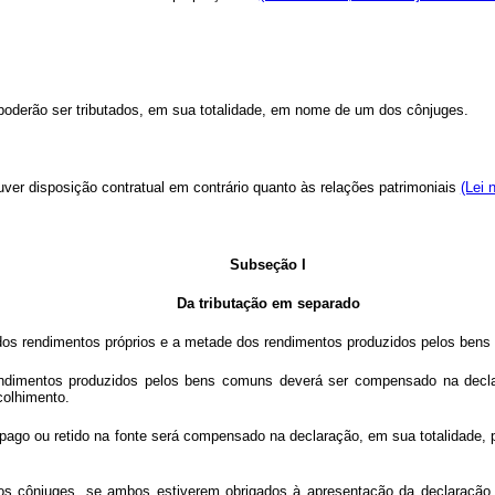
oderão ser tributados, em sua totalidade, em nome de um dos cônjuges.
ouver disposição contratual em contrário quanto às relações patrimoniais
(Lei 
Subseção I
Da tributação em separado
e dos rendimentos próprios e a metade dos rendimentos produzidos pelos ben
rendimentos produzidos pelos bens comuns deverá ser compensado na decla
colhimento.
pago ou retido na fonte será compensado na declaração, em sua totalidade, 
 cônjuges, se ambos estiverem obrigados à apresentação da declaração, o