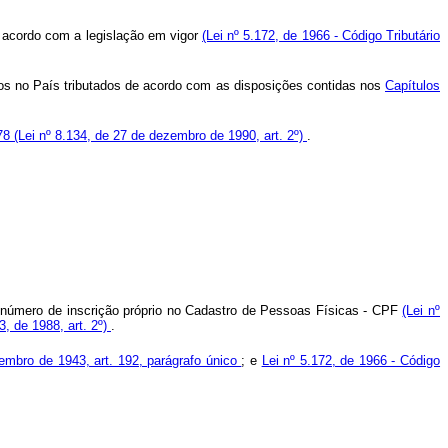
 acordo com a legislação em vigor
(Lei nº 5.172, de 1966 - Código Tributário
idos no País tributados de acordo com as disposições contidas nos
Capítulos
 78
(Lei nº 8.134, de 27 de dezembro de 1990, art. 2º)
.
 número de inscrição próprio no Cadastro de Pessoas Físicas - CPF
(Lei nº
3, de 1988, art. 2º)
.
tembro de 1943, art. 192, parágrafo único
; e
Lei nº 5.172, de 1966 - Código