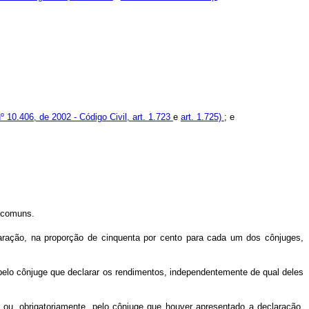
nº 10.406, de 2002 - Código Civil, art. 1.723
e
art. 1.725)
; e
s comuns.
ração, na proporção de cinquenta por cento para cada um dos cônjuges,
pelo cônjuge que declarar os rendimentos, independentemente de qual deles
u, obrigatoriamente, pelo cônjuge que houver apresentado a declaração,