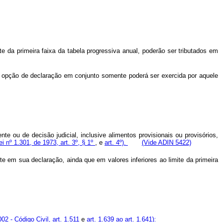
e da primeira faixa da tabela progressiva anual, poderão ser tributados em
a opção de declaração em conjunto somente poderá ser exercida por aquele
 ou de decisão judicial, inclusive alimentos provisionais ou provisórios,
ei nº 1.301, de 1973, art. 3º, § 1º
, e
art. 4º).
(Vide ADIN 5422)
 em sua declaração, ainda que em valores inferiores ao limite da primeira
002 - Código Civil, art. 1.511
e
art. 1.639 ao art. 1.641):