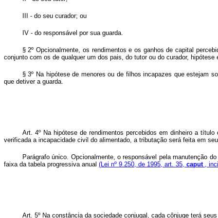
III - do seu curador; ou
IV - do responsável por sua guarda.
§ 2º Opcionalmente, os rendimentos e os ganhos de capital percebido
conjunto com os de qualquer um dos pais, do tutor ou do curador, hipótes
§ 3º Na hipótese de menores ou de filhos incapazes que estejam so
que detiver a guarda.
Art. 4º Na hipótese de rendimentos percebidos em dinheiro a título
verificada a incapacidade civil do alimentado, a tributação será feita em s
Parágrafo único. Opcionalmente, o responsável pela manutenção do a
faixa da tabela progressiva anual
(Lei nº 9.250, de 1995, art. 35,
caput
, in
Art. 5º Na constância da sociedade conjugal, cada cônjuge terá seu