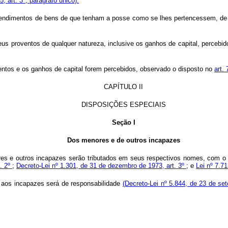
 art. 3º, parágrafo único).
rendimentos de bens de que tenham a posse como se lhes pertencessem, de
seus proventos de qualquer natureza, inclusive os ganhos de capital, perceb
entos e os ganhos de capital forem percebidos, observado o disposto no
art.
CAPÍTULO II
DISPOSIÇÕES ESPECIAIS
Seção I
Dos menores e de outros incapazes
ores e outros incapazes serão tributados em seus respectivos nomes, com o
t. 2º
;
Decreto-Lei nº 1.301, de 31 de dezembro de 1973, art. 3º
; e
Lei nº 7.71
aos incapazes será de responsabilidade
(Decreto-Lei nº 5.844, de 23 de se