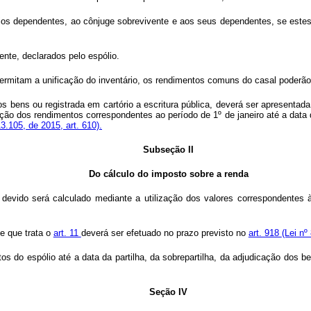
óprios dependentes, ao cônjuge sobrevivente e aos seus dependentes, se este
ente, declarados pelo espólio.
ermitam a unificação do inventário, os rendimentos comuns do casal poderão
dos bens ou registrada em cartório a escritura pública, deverá ser apresentad
ração dos rendimentos correspondentes ao período de 1º de janeiro até a data
13.105, de 2015, art. 610).
Subseção II
Do cálculo do imposto sobre a renda
 devido será calculado mediante a utilização dos valores correspondentes
e que trata o
art. 11
deverá ser efetuado no prazo previsto no
art. 918
(Lei nº
s do espólio até a data da partilha, da sobrepartilha, da adjudicação dos b
Seção IV