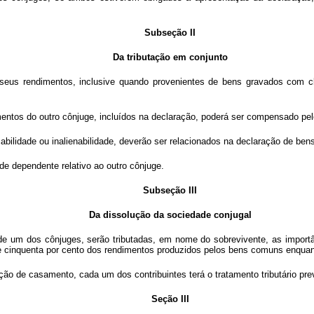
Subseção II
Da tributação em conjunto
seus rendimentos, inclusive quando provenientes de bens gravados com cláu
mentos do outro cônjuge, incluídos na declaração, poderá ser compensado pel
bilidade ou inalienabilidade, deverão ser relacionados na declaração de ben
 de dependente relativo ao outro cônjuge.
Subseção III
Da dissolução da sociedade conjugal
de um dos cônjuges, serão tributadas, em nome do sobrevivente, as importâ
 e cinquenta por cento dos rendimentos produzidos pelos bens comuns enquan
ção de casamento, cada um dos contribuintes terá o tratamento tributário previ
Seção III