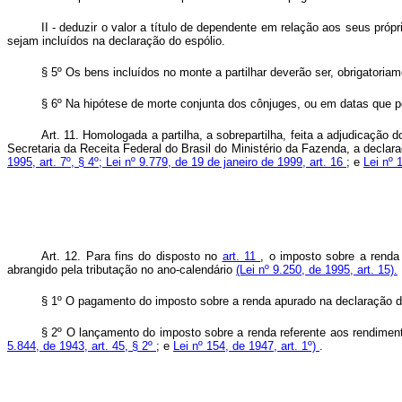
II - deduzir o valor a título de dependente em relação aos seus pr
sejam incluídos na declaração do espólio.
§ 5º Os bens incluídos no monte a partilhar deverão ser, obrigatoriam
§ 6º Na hipótese de morte conjunta dos cônjuges, ou em datas que p
Art. 11. Homologada a partilha, a sobrepartilha, feita a adjudicação 
Secretaria da Receita Federal do Brasil do Ministério da Fazenda, a decla
1995, art. 7º, § 4º;
Lei nº 9.779, de 19 de janeiro de 1999, art. 16
; e
Lei nº 
Art. 12. Para fins do disposto no
art. 11
, o imposto sobre a renda
abrangido pela tributação no ano-calendário
(Lei nº 9.250, de 1995, art. 15).
§ 1º O pagamento do imposto sobre a renda apurado na declaração d
§ 2º O lançamento do imposto sobre a renda referente aos rendimento
5.844, de 1943, art. 45, § 2º
; e
Lei nº 154, de 1947, art. 1º)
.