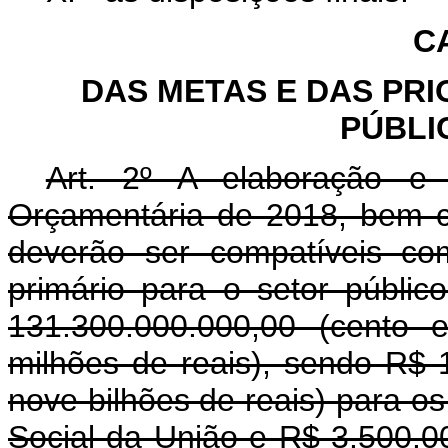
C
DAS METAS E DAS PR
PÚBLI
Art. 2º A elaboração e
Orçamentária de 2018, bem c
deverão ser compatíveis 
primário para o setor públic
131.300.000.000,00 (cento 
milhões de reais), sendo R$ 
nove bilhões de reais) para o
Social da União e R$ 3.500.00