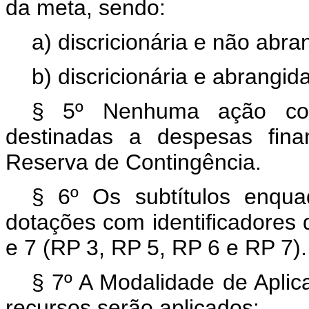
da meta, sendo:
a) discricionária e não abr
b) discricionária e abrangid
§ 5º Nenhuma ação cont
destinadas a despesas fina
Reserva de Contingência.
§ 6º Os subtítulos enqu
dotações com identificadores d
e 7 (RP 3, RP 5, RP 6 e RP 7).
§ 7º A Modalidade de Aplic
recursos serão aplicados: