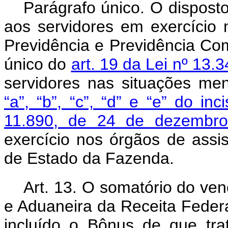
Parágrafo único. O dispost
aos servidores em exercício
Previdência e Previdência Co
único do
art. 19 da Lei nº 13
servidores nas situações m
“a”, “b”, “c”, “d” e “e” do in
11.890, de 24 de dezemb
exercício nos órgãos de assis
de Estado da Fazenda.
Art. 13. O somatório do ven
e Aduaneira da Receita Federa
incluído o Bônus de que tra