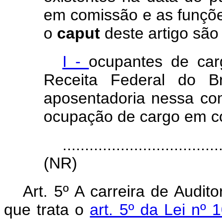
em comissão e as funçõe
o
caput
deste artigo são
I -
ocupantes de car
Receita Federal do B
aposentadoria nessa cond
ocupação de cargo em c
...................................
(NR)
Art. 5º A carreira de Audit
que trata o
art. 5º da Lei nº