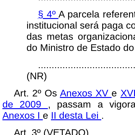
§ 4º
A parcela refere
institucional será paga 
das metas organizacion
do Ministro de Estado do
...................................
(NR)
Art. 2º Os
Anexos XV
e
XVI
de 2009
, passam a vigora
Anexos I
e
II desta Lei
.
Art. 3º (VETADO).