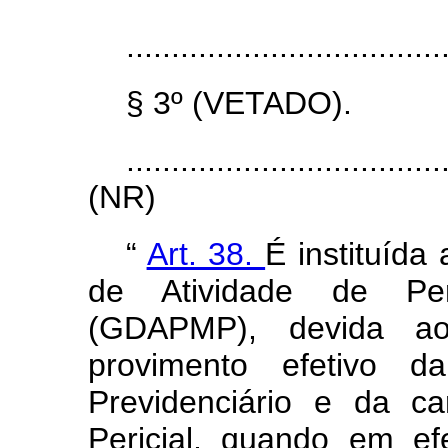
...................................
§ 3º (VETADO).
...................................
(NR)
“
Art. 38.
É instituíd
de Atividade de Perí
(GDAPMP), devida ao
provimento efetivo da
Previdenciário e da ca
Pericial, quando em efe