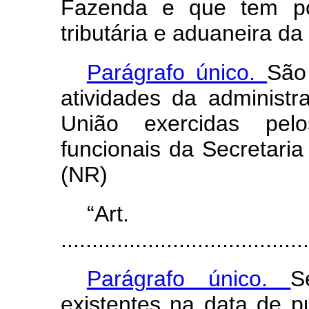
Fazenda e que tem por
tributária e aduaneira da
Parágrafo único.
São
atividades da administr
União exercidas pel
funcionais da Secretaria
(NR)
“Ar
........................................
Parágrafo único.
S
existentes na data de p