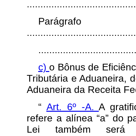
........................................
Parágr
........................................
...................................
c)
o Bônus de Eficiênc
Tributária e Aduaneira, d
Aduaneira da Receita Fed
“
Art. 6º -A.
A grati
refere a alínea “a” do p
Lei também será d