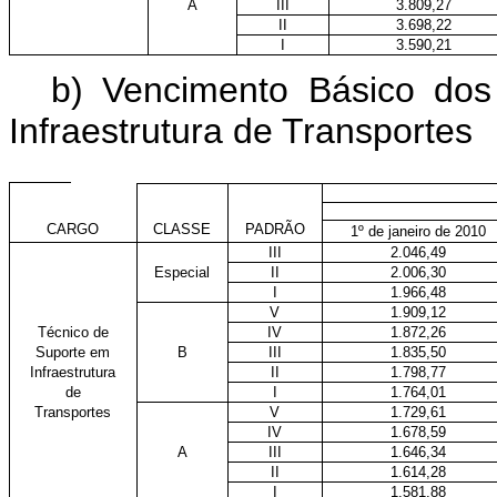
A
III
3.809,27
II
3.698,22
I
3.590,21
b) Vencimento Básico dos
Infraestrutura de Transportes
CARGO
CLASSE
PADRÃO
1º de janeiro de 2010
III
2.046,49
Especial
II
2.006,30
I
1.966,48
V
1.909,12
Técnico de
IV
1.872,26
Suporte em
B
III
1.835,50
Infraestrutura
II
1.798,77
de
I
1.764,01
Transportes
V
1.729,61
IV
1.678,59
A
III
1.646,34
II
1.614,28
I
1.581,88