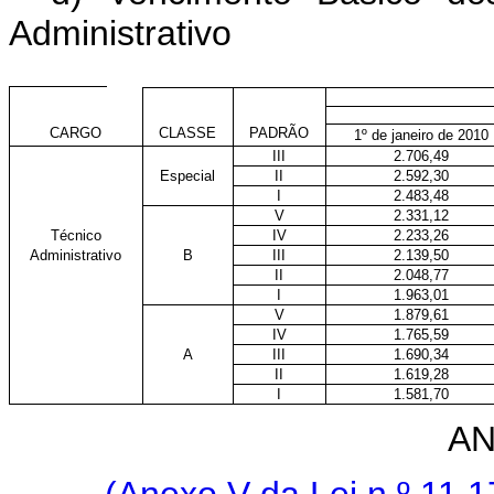
Administrativo
CARGO
CLASSE
PADRÃO
1º de janeiro de 2010
III
2.706,49
Especial
II
2.592,30
I
2.483,48
V
2.331,12
Técnico
IV
2.233,26
Administrativo
B
III
2.139,50
II
2.048,77
I
1.963,01
V
1.879,61
IV
1.765,59
A
III
1.690,34
II
1.619,28
I
1.581,70
AN
(Anexo V da Lei n
º 11.