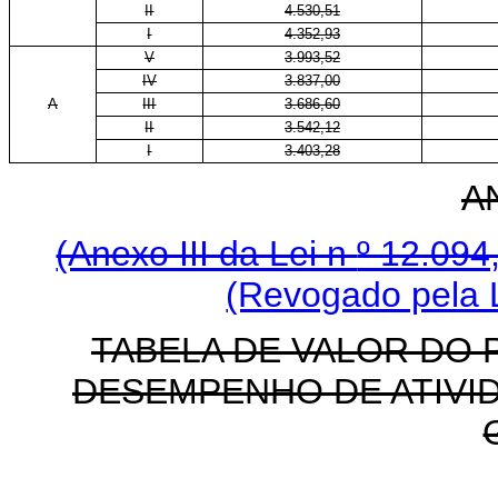
II
4.530,51
I
4.352,93
V
3.993,52
IV
3.837,00
A
III
3.686,60
II
3.542,12
I
3.403,28
A
(Anexo III da Lei n
º 12.094
(Revogado pela L
TABELA DE VALOR DO 
DESEMPENHO DE ATIVID