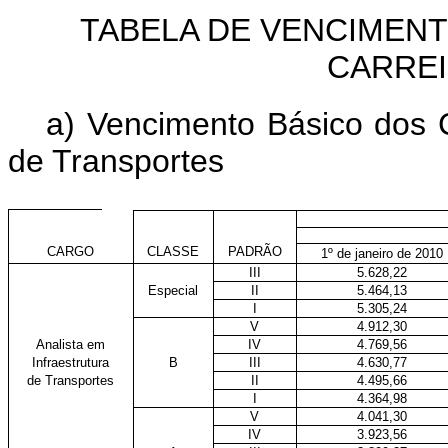
TABELA DE VENCIMEN
CARREI
a) Vencimento Básico dos C
de Transportes
CARGO
CLASSE
PADRÃO
1º de janeiro de 2010
III
5.628,22
Especial
II
5.464,13
I
5.305,24
V
4.912,30
Analista em
IV
4.769,56
Infraestrutura
B
III
4.630,77
de Transportes
II
4.495,66
I
4.364,98
V
4.041,30
IV
3.923,56