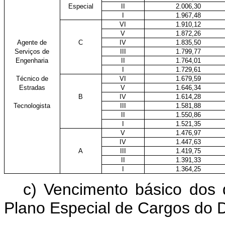
Especial
II
2.006,30
I
1.967,48
VI
1.910,12
V
1.872,26
Agente de
C
IV
1.835,50
Serviços de
III
1.799,77
Engenharia
II
1.764,01
I
1.729,61
Técnico de
VI
1.679,59
Estradas
V
1.646,34
B
IV
1.614,28
Tecnologista
III
1.581,88
II
1.550,86
I
1.521,35
V
1.476,97
IV
1.447,63
A
III
1.419,75
II
1.391,33
I
1.364,25
c) Vencimento básico dos 
Plano Especial de Cargos do 