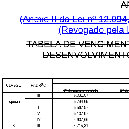
A
(Anexo II da Lei nº 12.09
(Revogado pela L
TABELA DE VENCIMEN
DESENVOLVIMENTO
CLASSE
PADRÃO
1º de janeiro de 2015
1º de
III
6.031,07
Especial
II
5.794,69
I
5.567,57
V
5.107,87
IV
4.907,66
B
III
4.715,31