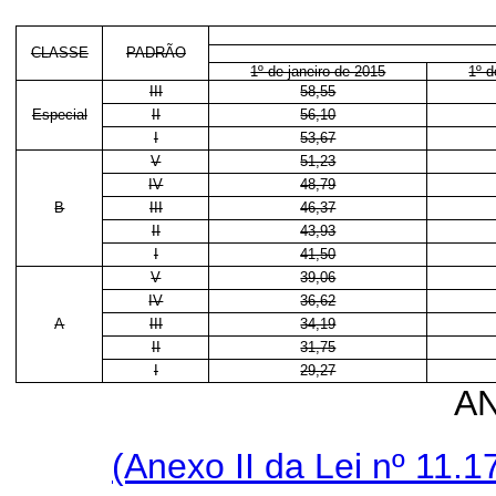
CLASSE
PADRÃO
1º de janeiro de 2015
1º d
III
58,55
Especial
II
56,10
I
53,67
V
51,23
IV
48,79
B
III
46,37
II
43,93
I
41,50
V
39,06
IV
36,62
A
III
34,19
II
31,75
I
29,27
AN
(Anexo II da Lei nº 11.