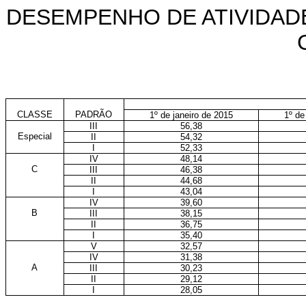
DESEMPENHO DE ATIVIDADE
CLASSE
PADRÃO
1º de janeiro de 2015
1º de
III
56,38
Especial
II
54,32
I
52,33
IV
48,14
C
III
46,38
II
44,68
I
43,04
IV
39,60
B
III
38,15
II
36,75
I
35,40
V
32,57
IV
31,38
A
III
30,23
II
29,12
I
28,05