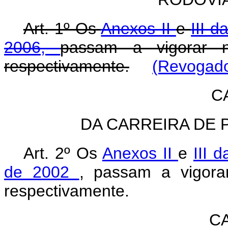
Art. 1º Os
Anexos II
e
III d
2006,
passam a vigorar
respectivamente.
(Revogado
C
DA CARREIRA DE 
Art. 2º Os
Anexos II
e
III 
de 2002
, passam a vigor
respectivamente.
CA