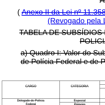
A
(
Anexo II da Lei nº 11.3
(Revogado pela L
TABELA DE SUBSÍDIOS
POLIC
a) Quadro I: Valor do S
de Polícia Federal e de P
CARGO
CATEGORIA
Delegado de Polícia
Especial
Federal
Primeira