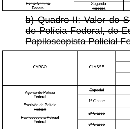
Perito Criminal
Segunda
Federal
Terceira
b) Quadro II: Valor do 
de Polícia Federal, de E
Papiloscopista Policial F
CARGO
CLASSE
Especial
Agente de Polícia
Federal
1ª Classe
Escrivão de Polícia
Federal
2ª Classe
Papiloscopista Policial
Federal
3ª Classe