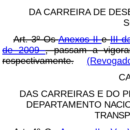
DA CARREIRA DE DES
S
Art. 3º Os
Anexos II
e
III 
de 2009
, passam a vigor
respectivamente.
(Revogado
CA
DAS CARREIRAS E DO 
DEPARTAMENTO
NACI
TRANS