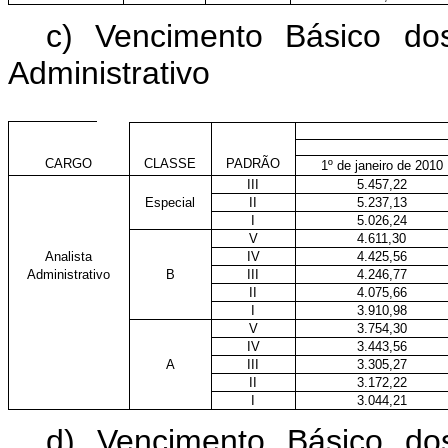
c) Vencimento Básico do
Administrativo
CARGO
CLASSE
PADRÃO
1º de janeiro de 2010
III
5.457,22
Especial
II
5.237,13
I
5.026,24
V
4.611,30
Analista
IV
4.425,56
Administrativo
B
III
4.246,77
II
4.075,66
I
3.910,98
V
3.754,30
IV
3.443,56
A
III
3.305,27
II
3.172,22
I
3.044,21
d) Vencimento Básico do