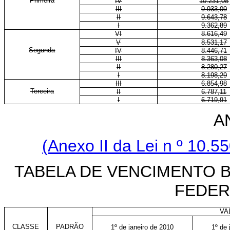
Primeira
IV
10.231,08
III
9.933,09
II
9.643,78
I
9.362,89
VI
8.616,49
V
8.531,17
Segunda
IV
8.446,71
III
8.363,08
II
8.280,27
I
8.198,29
III
6.854,98
Terceira
II
6.787,11
I
6.719,91
A
(Anexo II da Lei n
º 10.5
TABELA DE VENCIMENTO B
FEDER
VA
CLASSE
PADRÃO
1º de janeiro de 2010
1º de 