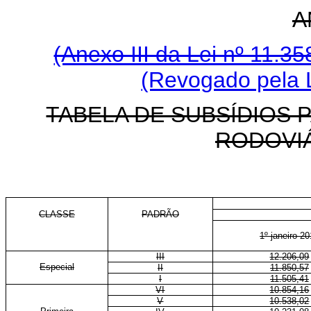
A
(Anexo III da Lei nº 11.3
(Revogado pela L
TABELA DE SUBSÍDIOS P
RODOVI
CLASSE
PADRÃO
1º janeiro 2
III
12.206,09
Especial
II
11.850,57
I
11.505,41
VI
10.854,16
V
10.538,02