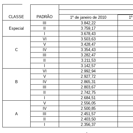
CLASSE
PADRÃO
1º de janeiro de 2010
1º
III
3.842,22
Especial
II
3.759,17
I
3.678,43
VI
3.503,63
V
3.428,47
C
IV
3.354,43
III
3.282,47
II
3.211,53
I
3.142,57
VI
2.992,94
V
2.927,72
B
IV
2.865,31
III
2.803,67
II
2.742,75
I
2.684,51
V
2.556,05
IV
2.500,85
A
III
2.451,57
II
2.403,50
I
2.356,37