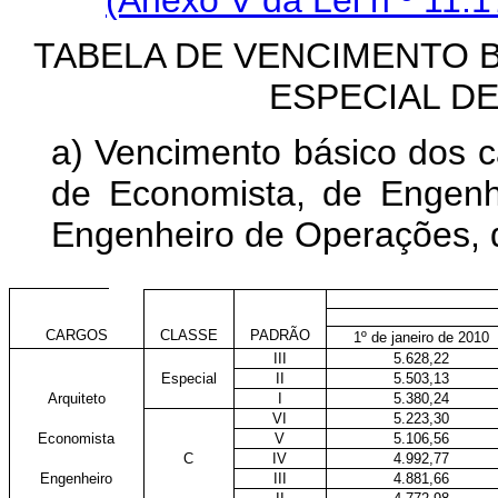
TABELA DE VENCIMENTO 
ESPECIAL D
a) Vencimento básico dos ca
de Economista, de Engenh
Engenheiro de Operações, d
CARGOS
CLASSE
PADRÃO
1º de janeiro de 2010
III
5.628,22
Especial
II
5.503,13
Arquiteto
I
5.380,24
VI
5.223,30
Economista
V
5.106,56
C
IV
4.992,77
Engenheiro
III
4.881,66