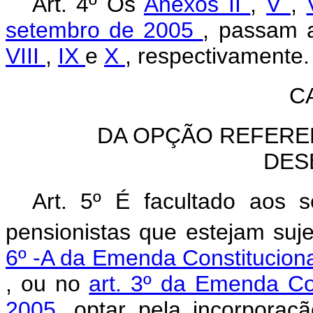
Art. 4º Os
Anexos II
,
V
,
setembro de 2005
, passam 
VIII
,
IX
e
X
, respectivamente.
C
DA OPÇÃO REFERE
DES
Art. 5º É facultado aos 
pensionistas que estejam suj
6º -A da Emenda Constitucion
, ou no
art. 3º da Emenda Con
2005,
optar pela incorporaç