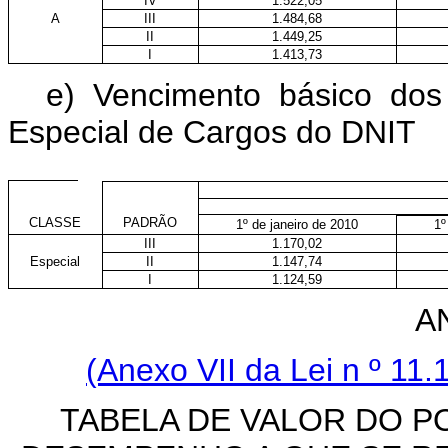
IV
1.522,05
A
III
1.484,68
II
1.449,25
I
1.413,73
e) Vencimento básico dos 
Especial de Cargos do DNIT
CLASSE
PADRÃO
1º de janeiro de 2010
1º
III
1.170,02
Especial
II
1.147,74
I
1.124,59
A
(Anexo VII da Lei n
º 11.
TABELA DE VALOR DO P