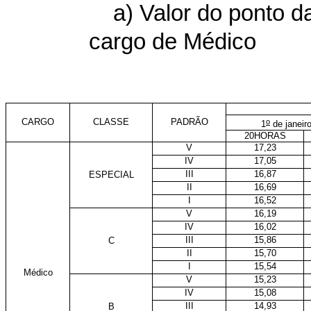
a) Valor do ponto d
cargo de Médico
CARGO
CLASSE
PADRÃO
o
1
de janeir
20HORAS
V
17,23
IV
17,05
III
16,87
ESPECIAL
II
16,69
I
16,52
V
16,19
IV
16,02
III
15,86
C
II
15,70
I
15,54
Médico
V
15,23
IV
15,08
III
14,93
B