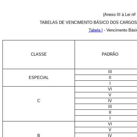
o
(Anexo III à Lei n
TABELAS DE VENCIMENTO BÁSICO DOS CARGOS
Tabela I
- Vencimento Bási
CLASSE
PADRÃO
III
ESPECIAL
II
I
VI
V
C
IV
III
II
I
VI
V
B
IV