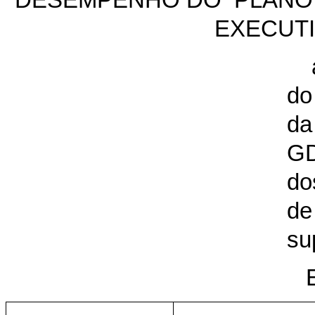
DESEMPENHO DO PLANO 
EXECUT
do
da
G
do
de
su