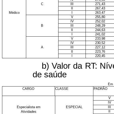
C
III
271,43
II
267,43
Médico
I
263,47
V
255,80
IV
252,02
B
III
248,29
II
244,63
I
241,02
V
233,98
IV
230,52
A
III
227,12
II
223,76
I
220,45
b) Valor da RT: Nív
de saúde
Em 
CARGO
CLASSE
PADRÃO
V
IV
Especialista em
ESPECIAL
III
II
Atividades