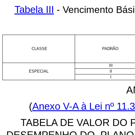
Tabela III
- Vencimento Básic
CLASSE
PADRÃO
III
ESPECIAL
II
I
A
(
Anexo V-A à Lei nº 11.
TABELA DE VALOR DO 