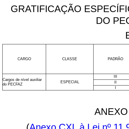
GRATIFICAÇÃO ESPECÍFI
DO PEC
CARGO
CLASSE
PADRÃO
III
Cargos de nível auxiliar
ESPECIAL
II
do PECFAZ
I
ANEXO 
(
Anexo CXL à Lei nº 11.9