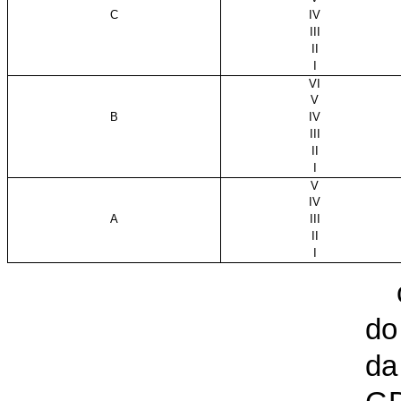
C
IV
III
II
I
VI
V
B
IV
III
II
I
V
IV
A
III
II
I
do
da