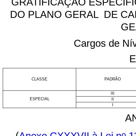
GRATIFICAÇÃO ESPECÍFI
DO PLANO GERAL DE CA
GE
Cargos de Nív
E
CLASSE
PADRÃO
III
ESPECIAL
II
I
A
o
(
Anexo CXXXVII à Lei n
11