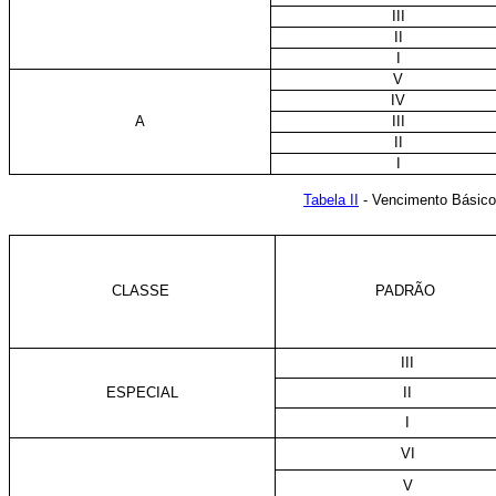
III
II
I
V
IV
A
III
II
I
Tabela II
- Vencimento Básico
CLASSE
PADRÃO
III
ESPECIAL
II
I
VI
V