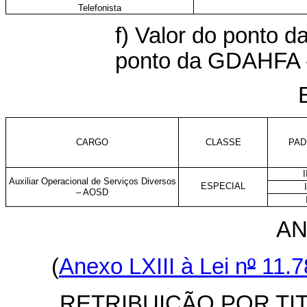
Telefonista
f) Valor do ponto 
ponto da GDAHFA - 
CARGO
CLASSE
PAD
I
Auxiliar Operacional de Serviços Diversos
ESPECIAL
I
– AOSD
AN
(
Anexo LXIII à Lei n
º
11.7
RETRIBUIÇÃO POR TI