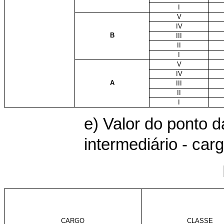
I
V
IV
B
III
II
I
V
IV
A
III
II
I
e) Valor do ponto 
intermediário - car
CARGO
CLASSE