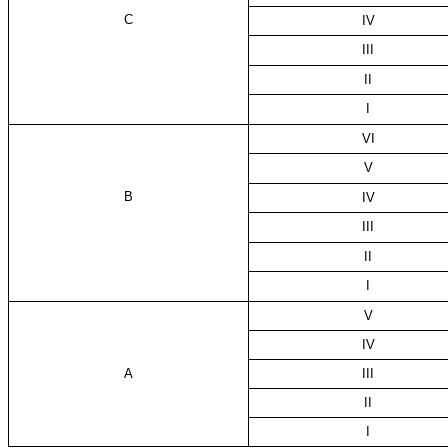
C
IV
III
II
I
VI
V
B
IV
III
II
I
V
IV
A
III
II
I