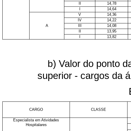
II
14,78
I
14,64
V
14,36
IV
14,22
A
III
14,08
II
13,95
I
13,82
b
) Valor do ponto 
superior - cargos da 
CARGO
CLASSE
Especialista em Atividades
Hospitalares