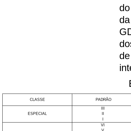
do
da
G
do
de
in
CLASSE
PADRÃO
III
ESPECIAL
II
I
VI
V