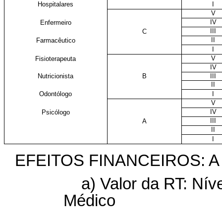
Hospitalares
I
V
IV
Enfermeiro
III
C
II
Farmacêutico
I
V
Fisioterapeuta
IV
Nutricionista
B
III
II
Odontólogo
I
V
IV
Psicólogo
III
A
II
I
EFEITOS FINANCEIROS: A
a) Valor da RT: Nív
Médico