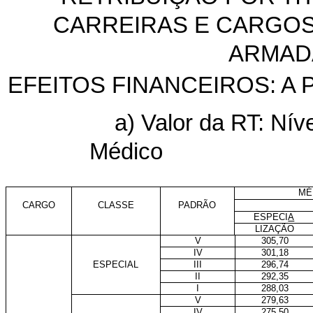
CARREIRAS E CARGOS
ARMAD
EFEITOS FINANCEIROS: A 
a) Valor da RT: Nív
Médico
MÉ
CARGO
CLASSE
PADRÃO
ESPECI
A
LIZAÇÃO
V
305,70
IV
301,18
ESPECIAL
III
296,74
II
292,35
I
288,03
V
279,63
IV
275,50