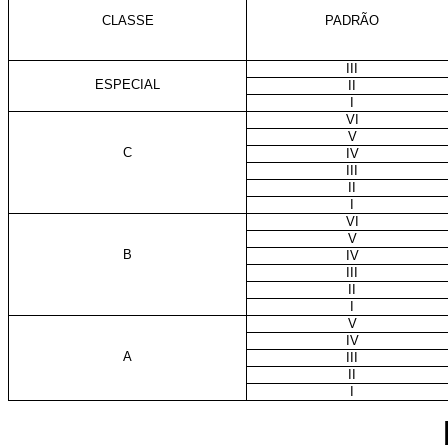
CLASSE
PADRÃO
III
ESPECIAL
II
I
VI
V
C
IV
III
II
I
VI
V
B
IV
III
II
I
V
IV
A
III
II
I