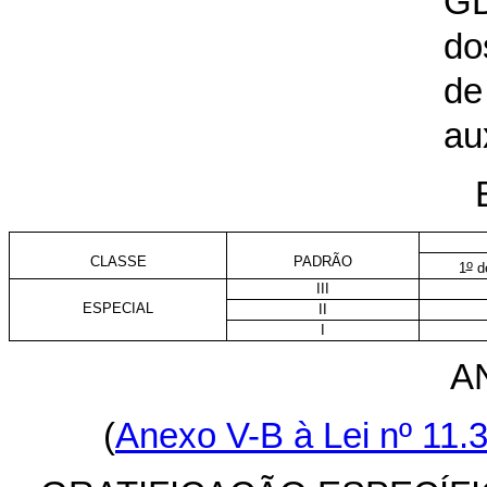
G
do
de
aux
CLASSE
PADRÃO
o
1
de
III
ESPECIAL
II
I
AN
(
Anexo V-B à Lei nº 11.