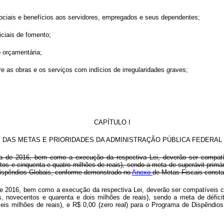
ociais e benefícios aos servidores, empregados e seus dependentes;
iciais de fomento;
o orçamentária;
re as obras e os serviços com indícios de irregularidades graves;
CAPÍTULO I
DAS METAS E PRIORIDADES DA ADMINISTRAÇÃO PÚBLICA FEDERAL
ia de 2016, bem como a execução da respectiva Lei, deverão ser compatí
entos e cinquenta e quatro milhões de reais), sendo a meta de superávit pri
e Dispêndios Globais, conforme demonstrado no
Anexo
de Metas Fiscais const
de 2016, bem como a execução da respectiva Lei, deverão ser compatíveis co
es, novecentos e quarenta e dois milhões de reais), sendo a meta de défic
seis milhões de reais), e R$ 0,00 (zero real) para o Programa de Dispênd