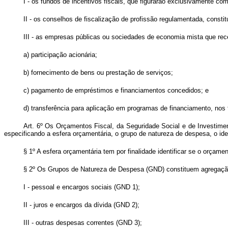
I - os fundos de incentivos fiscais, que figurarão exclusivamente 
II - os conselhos de fiscalização de profissão regulamentada, constit
III - as empresas públicas ou sociedades de economia mista que re
a) participação acionária;
b) fornecimento de bens ou prestação de serviços;
c) pagamento de empréstimos e financiamentos concedidos; e
d) transferência para aplicação em programas de financiamento, nos
Art. 6º Os Orçamentos Fiscal, da Seguridade Social e de Investime
especificando a esfera orçamentária, o grupo de natureza de despesa, o iden
§ 1º A esfera orçamentária tem por finalidade identificar se o orçamen
§ 2º Os Grupos de Natureza de Despesa (GND) constituem agregação
I - pessoal e encargos sociais (GND 1);
II - juros e encargos da dívida (GND 2);
III - outras despesas correntes (GND 3);