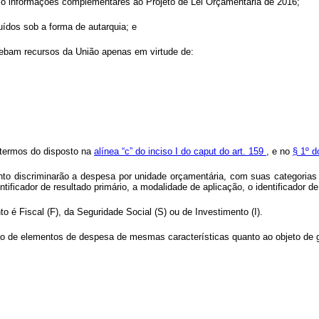
como informações complementares ao Projeto de Lei Orçamentária de 2016;
uídos sob a forma de autarquia; e
cebam recursos da União apenas em virtude de:
 termos do disposto na
alínea “c” do inciso I do caput do art. 159
, e no
§ 1º d
nto discriminarão a despesa por unidade orçamentária, com suas categoria
tificador de resultado primário, a modalidade de aplicação, o identificador de
to é Fiscal (F), da Seguridade Social (S) ou de Investimento (I).
 de elementos de despesa de mesmas características quanto ao objeto de ga