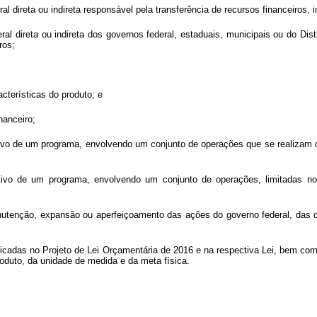
al direta ou indireta responsável pela transferência de recursos financeiros,
ral direta ou indireta dos governos federal, estaduais, municipais ou do Dis
ros;
acterísticas do produto; e
nanceiro;
etivo de um programa, envolvendo um conjunto de operações que se realizam 
etivo de um programa, envolvendo um conjunto de operações, limitadas n
utenção, expansão ou aperfeiçoamento das ações do governo federal, das qu
ificadas no Projeto de Lei Orçamentária de 2016 e na respectiva Lei, bem com
roduto, da unidade de medida e da meta física.