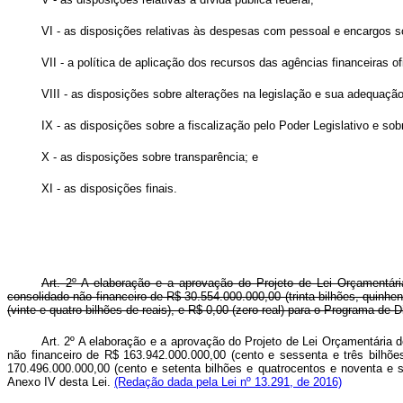
VI - as disposições relativas às despesas com pessoal e encargos s
VII - a política de aplicação dos recursos das agências financeiras of
VIII - as disposições sobre alterações na legislação e sua adequaçã
IX - as disposições sobre a fiscalização pelo Poder Legislativo e sob
X - as disposições sobre transparência; e
XI - as disposições finais.
Art. 2º A elaboração e a aprovação do Projeto de Lei Orçamentár
consolidado não financeiro de R$ 30.554.000.000,00 (trinta bilhões, quinh
(vinte e quatro bilhões de reais), e R$ 0,00 (zero real) para o Programa d
Art. 2º A elaboração e a aprovação do Projeto de Lei Orçamentária 
não financeiro de R$ 163.942.000.000,00 (cento e sessenta e três bilhõ
170.496.000.000,00 (cento e setenta bilhões e quatrocentos e noventa e 
Anexo IV desta Lei.
(Redação dada pela Lei nº 13.291, de 2016)