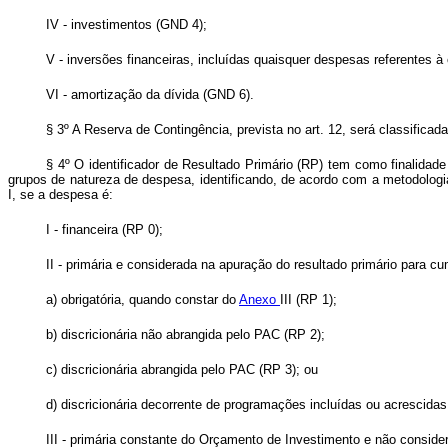
IV - investimentos (GND 4);
V - inversões financeiras, incluídas quaisquer despesas referentes 
VI - amortização da dívida (GND 6).
§ 3º A Reserva de Contingência, prevista no art. 12, será classifica
§ 4º O identificador de Resultado Primário (RP) tem como finalidade
grupos de natureza de despesa, identificando, de acordo com a metodolog
I, se a despesa é:
I - financeira (RP 0);
II - primária e considerada na apuração do resultado primário para 
a) obrigatória, quando constar do
Anexo
III (RP 1);
b) discricionária não abrangida pelo PAC (RP 2);
c) discricionária abrangida pelo PAC (RP 3); ou
d) discricionária decorrente de programações incluídas ou acrescida
III - primária constante do Orçamento de Investimento e não consid