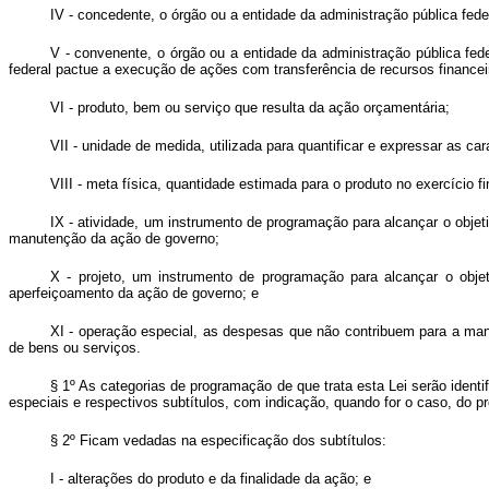
IV - concedente, o órgão ou a entidade da administração pública feder
V - convenente, o órgão ou a entidade da administração pública fede
federal pactue a execução de ações com transferência de recursos financei
VI - produto, bem ou serviço que resulta da ação orçamentária;
VII - unidade de medida, utilizada para quantificar e expressar as car
VIII - meta física, quantidade estimada para o produto no exercício fi
IX - atividade, um instrumento de programação para alcançar o obj
manutenção da ação de governo;
X - projeto, um instrumento de programação para alcançar o obj
aperfeiçoamento da ação de governo; e
XI - operação especial, as despesas que não contribuem para a man
de bens ou serviços.
§ 1º As categorias de programação de que trata esta Lei serão ident
especiais e respectivos subtítulos, com indicação, quando for o caso, do p
§ 2º Ficam vedadas na especificação dos subtítulos:
I - alterações do produto e da finalidade da ação; e