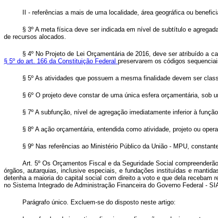
II - referências a mais de uma localidade, área geográfica ou benefic
§ 3º A meta física deve ser indicada em nível de subtítulo e agrega
de recursos alocados.
§ 4º No Projeto de Lei Orçamentária de 2016, deve ser atribuído a c
§ 5º do art. 166 da Constituição Federal
preservarem os códigos sequenciais
§ 5º As atividades que possuem a mesma finalidade devem ser class
§ 6º O projeto deve constar de uma única esfera orçamentária, sob 
§ 7º A subfunção, nível de agregação imediatamente inferior à funçã
§ 8º A ação orçamentária, entendida como atividade, projeto ou operaç
§ 9º Nas referências ao Ministério Público da União - MPU, constant
Art. 5º Os Orçamentos Fiscal e da Seguridade Social compreenderão 
órgãos, autarquias, inclusive especiais, e fundações instituídas e mant
detenha a maioria do capital social com direito a voto e que dela recebam 
no Sistema Integrado de Administração Financeira do Governo Federal - SI
Parágrafo único. Excluem-se do disposto neste artigo: