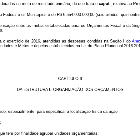
deradas na meta de resultado primário, de que trata o
caput
, relativa ao P
to Federal e os Municípios é de R$ 6.554.000.000,00 (seis bilhões, quinhentos
nsação entre as metas estabelecidas para os Orçamentos Fiscal e da Segur
s.
ara o exercício de 2016, atendidas as despesas contidas na Seção I do
Ane
oridades e Metas e àquelas estabelecidas na Lei do Plano Plurianual 2016-20
CAPÍTULO II
DA ESTRUTURA E ORGANIZAÇÃO DOS ORÇAMENTOS
zado, especialmente, para especificar a localização física da ação;
;
, que tem por finalidade agrupar unidades orçamentárias;