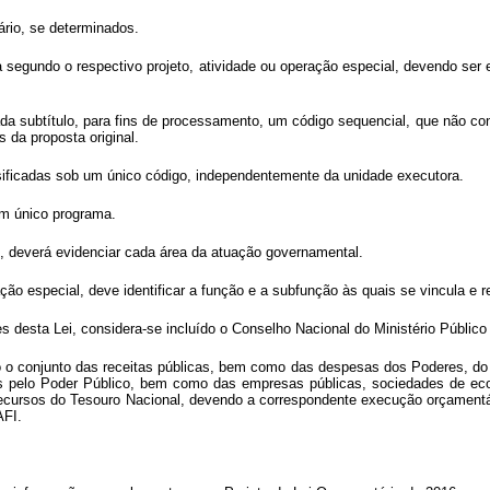
iário, se determinados.
da segundo o respectivo projeto, atividade ou operação especial, devendo se
ada subtítulo, para fins de processamento, um código sequencial, que não c
 da proposta original.
ificadas sob um único código, independentemente da unidade executora.
um único programa.
o, deverá evidenciar cada área da atuação governamental.
ão especial, deve identificar a função e a subfunção às quais se vincula e re
es desta Lei, considera-se incluído o Conselho Nacional do Ministério Públic
o conjunto das receitas públicas, bem como das despesas dos Poderes, do M
idas pelo Poder Público, bem como das empresas públicas, sociedades de ec
recursos do Tesouro Nacional, devendo a correspondente execução orçamentári
AFI.