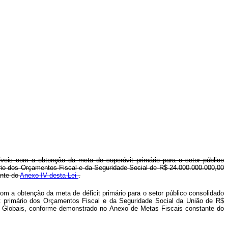
veis com a obtenção da meta de superávit primário para o setor público
mário dos Orçamentos Fiscal e da Seguridade Social de R$ 24.000.000.000,00
ante do
Anexo IV desta Lei
.
m a obtenção da meta de déficit primário para o setor público consolidado
it primário dos Orçamentos Fiscal e da Seguridade Social da União de R$
ios Globais, conforme demonstrado no Anexo de Metas Fiscais constante do