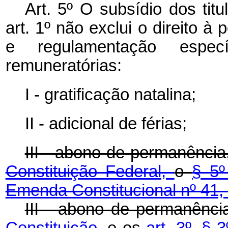
Art. 5º O subsídio dos tit
art. 1º não exclui o direito à
e regulamentação especí
remuneratórias:
I - gratificação natalina;
II - adicional de férias;
III - abono de permanência
Constituição Federal,
o
§ 5º
Emenda Constitucional nº 41,
III - abono de permanênc