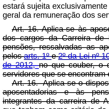
estará sujeita exclusivamente
geral da remuneração dos serv
Art. 16. Aplica-se às apos
dos cargos da Carreira de 
pensões, ressalvadas as ap
pelos
arts. 1º
e
2º da Lei nº 1
de 2012,
no que couber, o 
servidores que se encontram 
Art. 16. Aplica-se o dispos
aposentadorias e às pensõ
integrantes da carreira de A