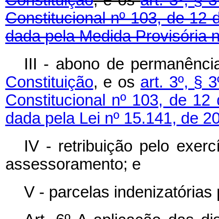
Constituição
, e os
art. 3º, § 3
Constitucional nº 103, de 12
dada pela Medida Provisória n
III - abono de permanênc
Constituição
, e os
art. 3º, § 3
Constitucional nº 103, de 1
dada pela Lei nº 15.141, de 2
IV - retribuição pelo exer
assessoramento; e
V - parcelas indenizatórias 