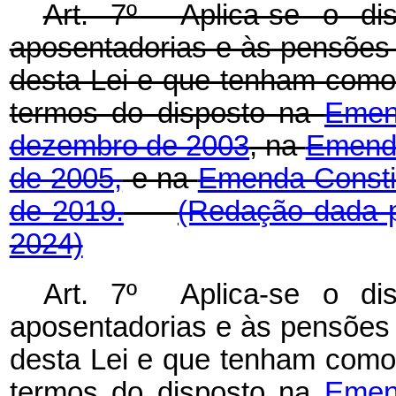
Art. 7º Aplica-se o di
aposentadorias e às pensões d
desta Lei e que tenham como c
termos do disposto na
Emen
dezembro de 2003
, na
Emenda
de 2005,
e na
Emenda Constit
de 2019.
(Redação dada p
2024)
Art. 7º Aplica-se o di
aposentadorias e às pensões d
desta Lei e que tenham como c
termos do disposto na
Emen