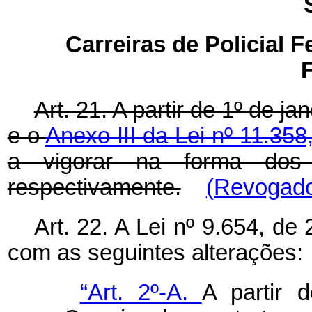
Carreiras de Policial F
Art. 21. A partir de 1º de j
e o
Anexo III da Lei nº 11.35
a vigorar na forma do
respectivamente.
(Revogado 
Art. 22. A Lei nº 9.654, de
com as seguintes alterações:
“Art. 2º-A.
A partir 