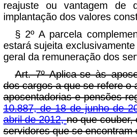
reajuste ou vantagem de 
implantação dos valores const
§ 2º A parcela complement
estará sujeita exclusivamente
geral da remuneração dos serv
Art. 7º Aplica-se às apose
dos cargos a que se refere o 
aposentadorias e pensões re
10.887, de 18 de junho de 2
abril de 2012,
no que couber, 
servidores que se encontram 