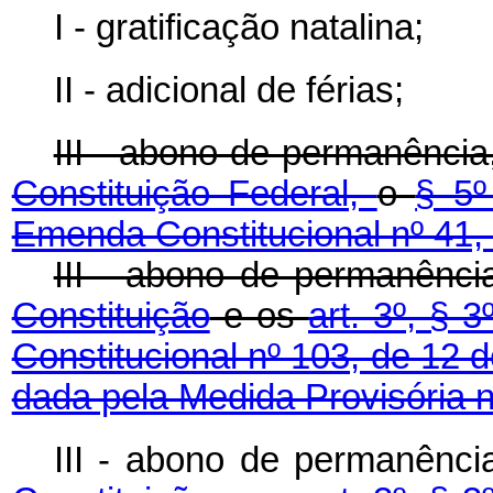
I - gratificação natalina;
II - adicional de férias;
III - abono de permanência
Constituição Federal,
o
§ 5º
Emenda Constitucional nº 41,
III - abono de permanênc
Constituição
e os
art. 3º, § 3º
Constitucional nº 103, de 12
dada pela Medida Provisória n
III - abono de permanênc