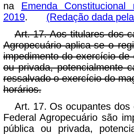
na
Emenda Constituciona
2019
.
(Redação dada pela 
Art. 17. Aos titulares dos 
Agropecuário aplica-se o re
impedimento do exercício de 
ou privada, potencialmente c
ressalvado o exercício do mag
horários.
Art. 17. Os ocupantes dos 
Federal Agropecuário são imp
pública ou privada, potenc