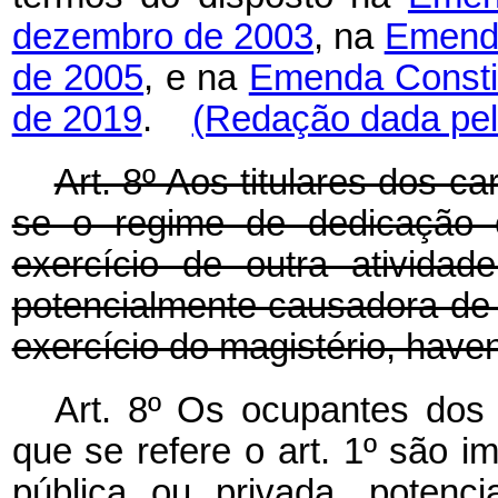
dezembro de 2003
, na
Emenda
de 2005
, e na
Emenda Constit
de 2019
.
(Redação dada pela
Art. 8º Aos titulares dos ca
se o regime de dedicação 
exercício de outra atividad
potencialmente causadora de c
exercício do magistério, have
Art. 8º Os ocupantes dos 
que se refere o art. 1º são i
pública ou privada, potenc