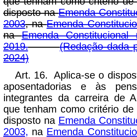
que tenham como critério de 
disposto na
Emenda Constituc
2003
, na
Emenda Constitucion
na
Emenda Constituciona
2019.
(Redação dada p
2024)
Art. 16. Aplica-se o dispos
aposentadorias e às pensõ
integrantes da carreira de A
que tenham como critério de 
disposto na
Emenda Constituc
2003,
na
Emenda Constitucion