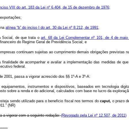
inciso VIII do art. 183 da Lei nº 6.404, de 15 de dezembro de 1976;
e exportações;
o na
alínea “b” do inciso I do art. 30 da Lei nº 8.212, de 1991;
 Social, de que trata o
art. 68 da Lei Complementar nº 101, de 4 de mai
financeiro do Regime Geral de Previdência Social; e
s empresas continuam sujeitas ao cumprimento demais obrigações previstas na 
m a finalidade de acompanhar e avaliar a implementação das medidas de que 
cutivo federal.
 de 2001, passa a vigorar acrescido dos §§ 1º-A e 3º-A:
 equipamentos, instrumentos e dispositivos, baseados em tecnologia digita
posto sobre a renda e do adicional, calculados com base no lucro da exploraçã
esteja sendo utilizado para o beneficio fiscal nos termos do
caput,
o prazo d
11.” (NR)
sa a vigorar com a seguinte redação:
(Revogado pela Lei nº 12.507, de 2011)
.......