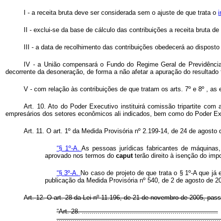
I - a receita bruta deve ser considerada sem o ajuste de que trata o
II - exclui-se da base de cálculo das contribuições a receita bruta d
III - a data de recolhimento das contribuições obedecerá ao dispost
IV - a União compensará o Fundo do Regime Geral de Previdência
decorrente da desoneração, de forma a não afetar a apuração do resultado 
V - com relação às contribuições de que tratam os arts. 7º e 8º , a
Art. 10. Ato do Poder Executivo instituirá comissão tripartite co
empresários dos setores econômicos ali indicados, bem como do Poder Exe
Art. 11. O art. 1º da Medida Provisória nº 2.199-14, de 24 de agosto
“§ 1º-A.
As pessoas jurídicas fabricantes de máquinas,
aprovado nos termos do
caput
terão direito à isenção do im
“§ 3º-A.
No caso de projeto de que trata o § 1º-A que já 
publicação da Medida Provisória nº 540, de 2 de agosto de 20
Art. 12. O art. 28 da Lei nº 11.196, de 21 de novembro de 2005, pas
“Art. 28. .....................................................................
...................................................................................