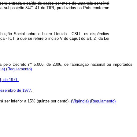
com entrada e saída de dados por meio de uma tela sensível
 na subposição 8471.41 da TIPI, produzidas no País conforme
ribuição Social sobre o Lucro Líquido - CSLL, os dispêndios
ica - ICT, a que se refere o inciso V do
caput
do art. 2º da Lei
da pelo Decreto nº 6.006, de 2006, de fabricação nacional ou importados,
cia)
(Regulamento)
9, de 1971.
e dezembro de 1977.
á ser inferior a 15% (quinze por cento).
(Vigência)
(Regulamento)