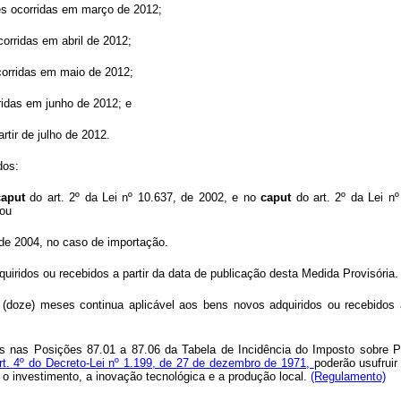
ões ocorridas em março de 2012;
corridas em abril de 2012;
corridas em maio de 2012;
ridas em junho de 2012; e
rtir de julho de 2012.
dos:
caput
do art. 2º da Lei nº 10.637, de 2002, e no
caput
do art. 2º da Lei n
 ou
, de 2004, no caso de importação.
quiridos ou recebidos a partir da data de publicação desta Medida Provisória.
 (doze) meses continua aplicável aos bens novos adquiridos ou recebidos 
os nas Posições 87.01 a 87.06 da Tabela de Incidência do Imposto sobre Pr
art. 4º do Decreto-Lei nº 1.199, de 27 de dezembro de 1971,
poderão usufruir
 o investimento, a inovação tecnológica e a produção local.
(Regulamento)