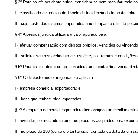
§ 3º Para os efeitos deste artigo, considera-se bem manufaturado no
I - classificado em código da Tabela de Incidência do Imposto sobre
II - cujo custo dos insumos importados não ultrapasse o limite perce
§ 4º A pessoa jurídica utilizará o valor apurado para:
I - efetuar compensação com débitos próprios, vencidos ou vincendos,
II - solicitar seu ressarcimento em espécie, nos termos e condições 
§ 5º Para os fins deste artigo, considera-se exportação a venda dire
§ 6º O disposto neste artigo não se aplica a:
I - empresa comercial exportadora; e
II - bens que tenham sido importados.
§ 7º A empresa comercial exportadora fica obrigada ao recolhimento 
I - revender, no mercado interno, os produtos adquiridos para export
II - no prazo de 180 (cento e oitenta) dias, contado da data da emis