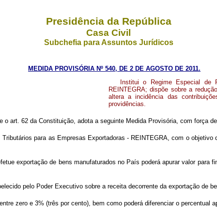
Presidência da República
Casa Civil
Subchefia para Assuntos Jurídicos
MEDIDA PROVISÓRIA Nº 540, DE 2 DE AGOSTO DE 2011.
Institui o Regime Especial de 
REINTEGRA; dispõe sobre a redução d
altera a incidência das contribuiç
providências.
e o art. 62 da Constituição, adota a seguinte Medida Provisória, com força de 
s Tributários para as Empresas Exportadoras - REINTEGRA, com o objetivo de r
tue exportação de bens manufaturados no País poderá apurar valor para fins d
belecido pelo Poder Executivo sobre a receita decorrente da exportação de be
 entre zero e 3% (três por cento), bem como poderá diferenciar o percentual ap