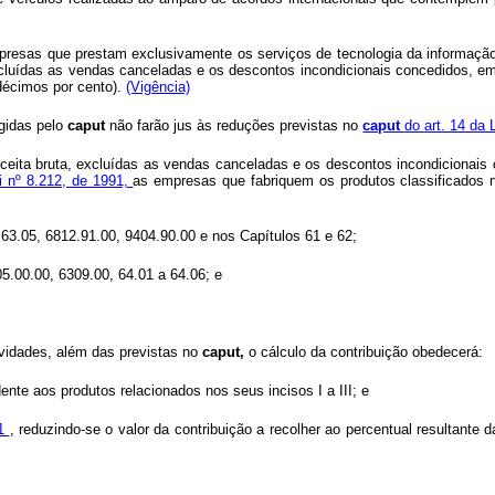
presas que prestam exclusivamente os serviços de tecnologia da informação 
 excluídas as vendas canceladas e os descontos incondicionais concedidos, e
 décimos por cento).
(Vigência)
ngidas pelo
caput
não farão jus às reduções previstas no
caput
do art. 14 da 
receita bruta, excluídas as vendas canceladas e os descontos incondicionais
ei nº 8.212, de 1991,
as empresas que fabriquem os produtos classificados n
a 63.05, 6812.91.00, 9404.90.00 e nos Capítulos 61 e 62;
05.00.00, 6309.00, 64.01 a 64.06; e
vidades, além das previstas no
caput,
o cálculo da contribuição obedecerá:
ente aos produtos relacionados nos seus incisos I a III; e
91
, reduzindo-se o valor da contribuição a recolher ao percentual resultante 