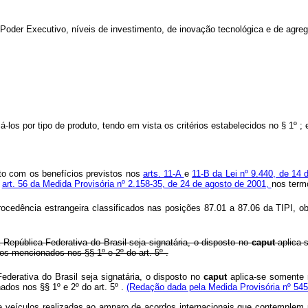
o Poder Executivo, níveis de investimento, de inovação tecnológica e de agre
á-los por tipo de produto, tendo em vista os critérios estabelecidos no § 1º ; 
to com os benefícios previstos nos
arts. 11-A
e
11-B da Lei nº 9.440, de 14
o
art. 56 da Medida Provisória nº 2.158-35, de 24 de agosto de 2001,
nos term
rocedência estrangeira classificados nas posições 87.01 a 87.06 da TIPI, obs
 República Federativa do Brasil seja signatária, o disposto no
caput
aplica
os mencionados nos §§ 1º e 2º do art. 5º .
ederativa do Brasil seja signatária, o disposto no
caput
aplica-se somente 
onados nos §§ 1º
e 2º
do art. 5º .
(Redação dada pela Medida Provisória nº 545
 de veículos realizadas ao amparo de acordos internacionais que contemplem