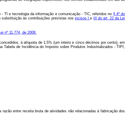
- TI e tecnologia da informação e comunicação - TIC, referidos no
§ 4º do
m substituição às contribuições previstas nos
incisos I
e
III do art. 22 da Lei
Lei nº 11.774, de 2008.
 concedidos, à alíquota de 1,5% (um inteiro e cinco décimos por cento), em
a Tabela de Incidência do Imposto sobre Produtos Industrializados - TIPI,
da razão entre receita bruta de atividades não relacionadas à fabricação dos