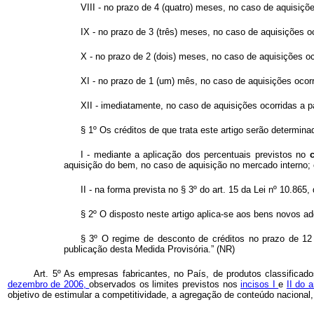
VIII - no prazo de 4 (quatro) meses, no caso de aquisiç
IX - no prazo de 3 (três) meses, no caso de aquisições o
X - no prazo de 2 (dois) meses, no caso de aquisições o
XI - no prazo de 1 (um) mês, no caso de aquisições ocor
XII - imediatamente, no caso de aquisições ocorridas a pa
§ 1º Os créditos de que trata este artigo serão determina
I - mediante a aplicação dos percentuais previstos no
aquisição do bem, no caso de aquisição no mercado interno;
II - na forma prevista no § 3º do art. 15 da Lei nº 10.865
§ 2º O disposto neste artigo aplica-se aos bens novos ad
§ 3º O regime de desconto de créditos no prazo de 12
publicação desta Medida Provisória.” (NR)
Art. 5º As empresas fabricantes, no País, de produtos classificad
dezembro de 2006,
observados os limites previstos nos
incisos I
e
II do 
objetivo de estimular a competitividade, a agregação de conteúdo nacional,