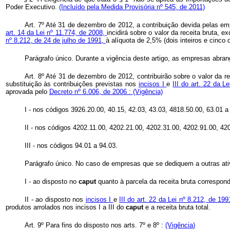
Poder Executivo.
(Incluído pela Medida Provisória nº 545, de 2011)
Art.
7º
Até 31 de dezembro de 2012, a contribuição devida pelas em
art. 14 da Lei nº 11.774, de 2008,
incidirá sobre o valor da receita bruta,
nº 8.212, de 24 de julho de 1991,
à alíquota de 2,5% (dois inteiros e cinco
Parágrafo único. Durante a vigência deste artigo, as empresas abra
Art. 8º Até 31 de dezembro de 2012, contribuirão sobre o valor da 
substituição às contribuições previstas nos
incisos I
e
III do art. 22 da L
aprovada pelo
Decreto nº 6.006, de 2006 :
(Vigência)
I - nos códigos 3926.20.00, 40.15, 42.03, 43.03, 4818.50.00, 63.01 
II - nos códigos 4202.11.00, 4202.21.00, 4202.31.00, 4202.91.00, 42
III - nos códigos 94.01 a 94.03.
Parágrafo único. No caso de empresas que se dediquem a outras ati
I - ao disposto no
caput
quanto à parcela da receita bruta correspond
II - ao disposto nos
incisos I
e
III do art. 22 da Lei nº 8.212, de 19
produtos arrolados nos incisos I a III do
caput
e a receita bruta total.
Art. 9º Para fins do disposto nos arts. 7º e 8º :
(Vigência)