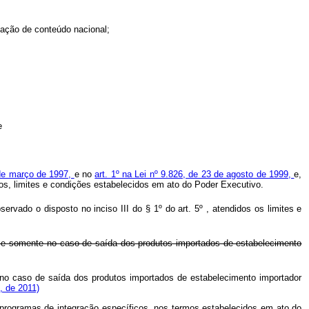
gação de conteúdo nacional;
e
 de março de 1997,
e no
art. 1º na Lei nº 9.826, de 23 de agosto de 1999,
e,
os, limites e condições estabelecidos em ato do Poder Executivo.
ervado o disposto no inciso III do § 1º do art. 5º , atendidos os limites e
-se somente no caso de saída dos produtos importados de estabelecimento
no caso de saída dos produtos importados de estabelecimento importador
, de 2011)
 programas de integração específicos, nos termos estabelecidos em ato do