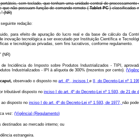
ortáteis, sem teclado, que tenham uma unidade central de processamento 
2, e que não possuam função de comando remoto (
Tablet PC
) classificadas
.” (NR)
a seguinte redação:
íquido, para efeito de apuração do lucro real e da base de cálculo da Cont
de inovação tecnológica a ser executado por Instituição Científica e Tecnológ
ficas e tecnológicas privadas, sem fins lucrativos, conforme regulamento.
..” (NR)
a de Incidência do Imposto sobre Produtos Industrializados - TIPI, aprova
utos Industrializados - IPI à alíquota de 300% (trezentos por cento).
(Vigên
o
caput,
observado o disposto no
art. 4º , incisos I
e
II, do Decreto-Lei nº 1.19
or tributável disposto no
inciso I do art. 4º do Decreto-Lei nº 1.593, de 21 d
a ao disposto no
inciso I do art. 4º do Decreto-Lei nº 1.593, de 1977,
não poder
nica vez:
(Vigência)
(Regulamento)
os destinados ao mercado interno; ou
dência estrangeira.