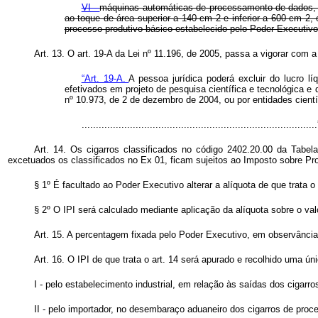
VI -
máquinas automáticas de processamento de dados, p
ao toque de área superior a 140 cm 2 e inferior a 600 cm 
processo produtivo básico estabelecido pelo Poder Executivo
Art. 13. O art. 19-A da Lei nº 11.196, de 2005, passa a vigorar com 
“Art. 19-A.
A pessoa jurídica poderá excluir do lucro l
efetivados em projeto de pesquisa científica e tecnológica e 
nº 10.973, de 2 de dezembro de 2004, ou por entidades cientí
.................................................................................
Art. 14. Os cigarros classificados no código 2402.20.00 da Tabel
excetuados os classificados no Ex 01, ficam sujeitos ao Imposto sobre Prod
§ 1º É facultado ao Poder Executivo alterar a alíquota de que trata 
§ 2º O IPI será calculado mediante aplicação da alíquota sobre o val
Art. 15. A percentagem fixada pelo Poder Executivo, em observânci
Art. 16. O IPI de que trata o art. 14 será apurado e recolhido uma ú
I - pelo estabelecimento industrial, em relação às saídas dos cigarr
II - pelo importador, no desembaraço aduaneiro dos cigarros de proce