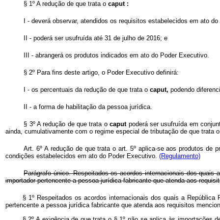
§ 1º A redução de que trata o
caput :
I - deverá observar, atendidos os requisitos estabelecidos em ato d
II - poderá ser usufruída até 31 de julho de 2016; e
III - abrangerá os produtos indicados em ato do Poder Executivo.
§ 2º Para fins deste artigo, o Poder Executivo definirá:
I - os percentuais da redução de que trata o
caput,
podendo diferenci
II - a forma de habilitação da pessoa jurídica.
§ 3º A redução de que trata o
caput
poderá ser usufruída em conjun
ainda, cumulativamente com o regime especial de tributação de que trata 
Art. 6º A redução de que trata o art. 5º aplica-se aos produtos de p
condições estabelecidos em ato do Poder Executivo.
(Regulamento)
Parágrafo único. Respeitados os acordos internacionais dos quais a
importador pertencente a pessoa jurídica fabricante que atenda aos requisit
§ 1º
Respeitados os acordos internacionais dos quais a República F
pertencente a pessoa jurídica fabricante que atenda aos requisitos menci
§ 2º A exigência de que trata o § 1º não se aplica às importações