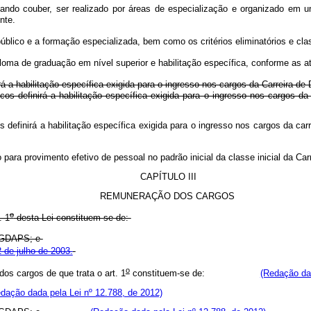
ando couber, ser realizado por áreas de especialização e organizado em u
ente.
úblico e a formação especializada, bem como os critérios eliminatórios e clas
ploma de graduação em nível superior e habilitação específica, conforme as 
á a habilitação específica exigida para o ingresso nos cargos da Carreira de
cos definirá a habilitação específica exigida para o ingresso nos cargos
s definirá a habilitação específica exigida para o ingresso nos cargos da c
o para provimento efetivo de pessoal no padrão inicial da classe inicial da C
CAPÍTULO III
REMUNERAÇÃO DOS CARGOS
o
. 1
desta Lei constituem-se de:
 - GDAPS; e
 de julho de 2003.
o
s cargos de que trata o art. 1
constituem-se de:
(Redação dad
dação dada pela Lei nº 12.788, de 2012)