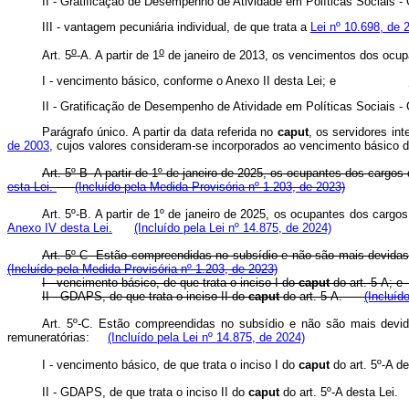
II - Gratificação de Desempenho de Atividade em Políticas
III - vantagem pecuniária individual, de que trata a
Lei nº 10.698, de 
o
o
Art. 5
-A. A partir de 1
de janeiro de 2013, os vencimentos dos ocupa
I - vencimento básico, conforme o Anexo II desta Lei; e
II - Gratificação de Desempenho de Atividade em Política
Parágrafo único. A partir da data referida no
caput
, os servidores in
de 2003
, cujos valores consideram-se incorporados ao vencimento básico d
Art. 5º-B A partir de 1º de janeiro de 2025, os ocupantes dos cargo
esta Lei.
(Incluído pela Medida Provisória nº 1.203, de 2023)
Art. 5º-B. A partir de 1º de janeiro de 2025, os ocupantes dos carg
Anexo IV desta Lei.
(Incluído pela Lei nº 14.875, de 2024)
Art. 5º-C Estão compreendidas no subsídio e não são mais devidas a
(Incluído pela Medida Provisória nº 1.203, de 2023)
I - vencimento básico, de que trata o inciso I do
caput
do art. 5-A
II -
GDAPS,
de que trata o inciso II do
caput
do art. 5-A.
(Incluíd
Art. 5º-C. Estão compreendidas no subsídio e não são mais devida
remuneratórias:
(Incluído pela Lei nº 14.875, de 2024)
I - vencimento básico, de que trata o inciso I do
caput
do art. 5º-A 
II - GDAPS, de que trata o inciso II do
caput
do art. 5º-A desta Le