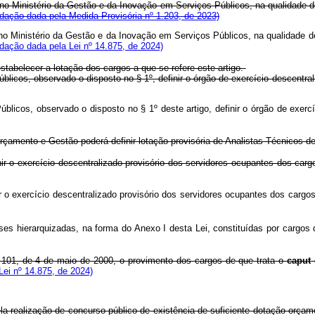
 no Ministério da Gestão e da Inovação em Serviços Públicos, na qualidade d
dação dada pela Medida Provisória nº 1.203, de 2023)
 no Ministério da Gestão e da Inovação em Serviços Públicos, na qualidade d
dação dada pela Lei nº 14.875, de 2024)
abelecer a lotação dos cargos a que se refere este artigo.
licos, observado o disposto no § 1º, definir o órgão de exercício descent
blicos, observado o disposto no § 1º deste artigo, definir o órgão de exer
çamento e Gestão poderá definir lotação provisória de Analistas Técnicos d
ir o exercício descentralizado provisório dos servidores ocupantes dos carg
r o exercício descentralizado provisório dos servidores ocupantes dos cargos
ses hierarquizadas, na forma do Anexo I desta Lei, constituídas por cargo
101, de 4 de maio de 2000, o provimento dos cargos de que trata o
caput
ei nº 14.875, de 2024)
la realização de concurso público de existência de suficiente dotação orçame