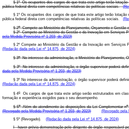
§ 1º Os ocupantes dos cargos de que trata este artigo terão lotação
pública federal direta com competências relativas às políticas sociais.
(Re
§ 1º Os ocupantes dos cargos de que trata este artigo terão lotação
pública federal direta com competências relativas às políticas sociais.
(Re
o
§ 2
Compete ao Ministério do Planejamento, Orçamento e Gestão est
§ 2º Compete ao Ministério da Gestão e da Inovação em Serviços Púb
pela Medida Provisória nº 1.203, de 2023)
§ 2º Compete ao Ministério da Gestão e da Inovação em Serviços Pú
(Redação dada pela Lei nº 14.875, de 2024)
o
§ 3
No interesse da administração, o Ministério do Planejamento, Or
§ 3º No interesse da administração, o órgão supervisor poderá defin
dada pela Medida Provisória nº 1.203, de 2023)
§ 3º No interesse da administração, o órgão supervisor poderá defini
(Redação dada pela Lei nº 14.875, de 2024)
o
§ 4
Os cargos de que trata este artigo serão estruturados em clas
formação e experiência exigidos para o seu desempenho.
o
o
§ 5
Além do atendimento às disposições da Lei Complementar n
(Revogado pela Medida Provisória nº 1.203, de 2023)
(Revogado pela L
§ 5º (Revogado).
(Redação dada pela Lei nº 14.875, de 2024)
I - haver prévia demonstração pelo dirigente do órgão responsável pe