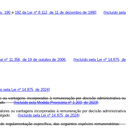
ts. 190
e
192 da Lei nº 8.112, de 11 de dezembro de 1990;
(Incluído pela
Lei nº 11.356, de 19 de outubro de 2006;
(Incluído pela Lei nº 14.875, de
do pela Lei nº 14.875, de 2024)
es ou vantagens incorporadas à remuneração por decisão administrativa ou
 julgado.
(Incluído pela Medida Provisória nº 1.203, de 2023)
 valores ou vantagens incorporadas à remuneração por decisão administrativa
em julgado.
(Incluído pela Lei nº 14.875, de 2024)
ão e de regulamentação específica, das seguintes espécies remuneratórias: