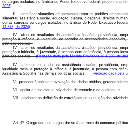
ou cargos isolados, no âmbito do Poder Executivo federal, proporcionan
2023)
III - identificar situações em desacordo com os padrões estabelec
alimentar, assistência social, educação, cultura, cidadania, direitos hum
outras carreiras ou cargos isolados, no âmbito do Poder Executivo feder
14.875, de 2024)
IV - aferir os resultados da assistência à saúde, previdência, emp
proteção à infância, à juventude, ao portador de necessidades especiais
políticas sociais;
IV - aferir os resultados da assistência à saúde, previdência, emp
proteção à infância, à juventude, à pessoa com deficiência, à pessoa ido
políticas sociais;
(Redação dada pela Medida Provisória nº 1.203, de 202
IV - aferir os resultados da assistência a saúde, previdência, em
igualdade racial e proteção à infância, à juventude, à pessoa com def
Assistência Social e nas demais políticas sociais;
(Redação dada pela Le
V - proceder à análise e avaliação dos dados obtidos, gerando infor
VI - apoiar e subsidiar as atividades de controle e de auditoria; e
VII - colaborar na definição de estratégias de execução das atividad
o
Art. 4
O ingresso nos cargos dar-se-á por meio de concurso público d