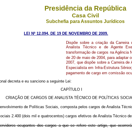
Presidência da República
Casa Civil
Subchefia para Assuntos Jurídicos
LEI Nº 12.094, DE 19 DE NOVEMBRO DE 2009.
Dispõe sobre a criação da Carreira 
Analista Técnico e de Agente Exe
transformação de cargos na Agência Na
de 20 de maio de 2004, para adaptar o
2007, que dispõe sobre a Carreira de A
Especialista em Infra-Estrutura Sênior,
pagamento de cargo em comissão ocupa
nal decreta e eu sanciono a seguinte Lei:
CAPÍTULO I
CRIAÇÃO DE CARGOS DE ANALISTA TÉCNICO DE POLÍTICAS SOCI
nvolvimento de Políticas Sociais, composta pelos cargos de Analista Técnico
iais 2.400 (dois mil e quatrocentos) cargos efetivos de Analista Técnico de
vidores ocupantes dos cargos a que se refere este artigo, que ocorrerá