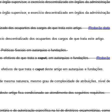
e órgão supervisor, e exercício descentralizado em órgãos da administração
e órgão supervisor, e exercício descentralizado em órgãos da administração
ralizado dos ocupantes dos cargos de que trata este artigo.
(Redação dada
cício descentralizado dos ocupantes dos cargos de que trata este artigo.
e Políticas Sociais em autarquias e fundações.
os efetivos de que trata o
caput
, em autarquias e fundações.
(Redação
 efetivos de que trata o
caput
deste artigo em autarquias e fundações.
s de mesma natureza, mesmo grau de complexidade de atribuições, nível de
deste artigo fica condicionado ao atendimento dos seguintes requisitos:
ntária e de autorização específica na lei de diretrizes orçamentárias, como