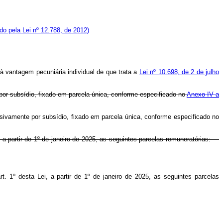
ído pela Lei nº 12.788, de 2012)
 à vantagem pecuniária individual de que trata a
Lei nº 10.698, de 2 de julho
 por subsídio, fixado em parcela única, conforme especificado no
Anexo IV a
lusivamente por subsídio, fixado em parcela única, conforme especificado no
 a partir de 1º de janeiro de 2025, as seguintes parcelas remuneratórias:
 1º desta Lei, a partir de 1º de janeiro de 2025, as seguintes parcelas