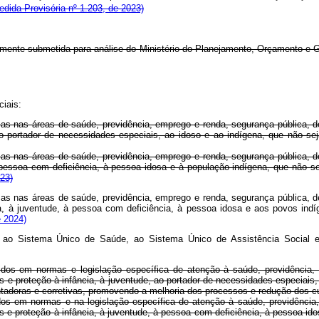
dida Provisória nº 1.203, de 2023)
malmente submetida para análise do Ministério do Planejamento, Orçamento e G
ciais:
amas nas áreas de saúde, previdência, emprego e renda, segurança pública, d
 ao portador de necessidades especiais, ao idoso e ao indígena, que não se
amas nas áreas de saúde, previdência, emprego e renda, segurança pública, d
à pessoa com deficiência, à pessoa idosa e à população indígena, que não s
23)
amas nas áreas de saúde, previdência, emprego e renda, segurança pública, d
cia, à juventude, à pessoa com deficiência, à pessoa idosa e aos povos ind
e 2024)
tes ao Sistema Único de Saúde, ao Sistema Único de Assistência Social
cidos em normas e legislação específica de atenção à saúde, previdência
os e proteção à infância, à juventude, ao portador de necessidades especiais
entadoras e corretivas, promovendo a melhoria dos processos e redução dos 
idos em normas e na legislação específica de atenção à saúde, previdênci
nos e proteção à infância, à juventude, à pessoa com deficiência, à pessoa id