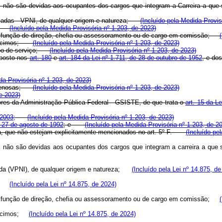
, não são devidas aos ocupantes dos cargos que integram a Carreira a que se
ficadas - VPNI, de qualquer origem e natureza;
(Incluído pela Medida Provis
eza;
(Incluído pela Medida Provisória nº 1.203, de 2023)
 de função de direção, chefia ou assessoramento ou de cargo em comissão;
 a décimos;
(Incluído pela Medida Provisória nº 1.203, de 2023)
tempo de serviço;
(Incluído pela Medida Provisória nº 1.203, de 2023)
sposto nos
art. 180
e
art. 184 da Lei nº 1.711, de 28 de outubro de 1952
, e do
da Provisória nº 1.203, de 2023)
ou penosas;
(Incluído pela Medida Provisória nº 1.203, de 2023)
de 2023)
ores da Administração Pública Federal - GSISTE, de que trata o
art. 15 da L
 2003;
(Incluído pela Medida Provisória nº 1.203, de 2023)
e 27 de agosto de 1992
; e
(Incluído pela Medida Provisória nº 1.203, de 2
reza, que não estejam explicitamente mencionados no art. 5º-F.
(Incluído pe
, não são devidas aos ocupantes dos cargos que integram a carreira a que se 
cada (VPNI), de qualquer origem e natureza;
(Incluído pela Lei nº 14.875, de
eza;
(Incluído pela Lei nº 14.875, de 2024)
 de função de direção, chefia ou assessoramento ou de cargo em comissão;
a décimos;
(Incluído pela Lei nº 14.875, de 2024)