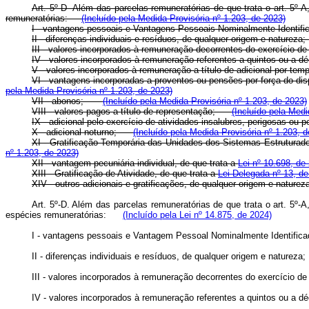
Art. 5º-D Além das parcelas remuneratórias de que trata o art. 5º-A
remuneratórias:
(Incluído pela Medida Provisória nº 1.203, de 2023)
I - vantagens pessoais e Vantagens Pessoais Nominalmente Identi
II - diferenças individuais e resíduos, de qualquer origem e natur
III - valores incorporados à remuneração decorrentes do exercício
IV - valores incorporados à remuneração referentes a quintos ou
V - valores incorporados à remuneração a título de adicional por 
VI - vantagens incorporadas a proventos ou pensões por força do di
pela Medida Provisória nº 1.203, de 2023)
VII - abonos;
(Incluído pela Medida Provisória nº 1.203, de 2023)
VIII - valores pagos a título de representação;
(Incluído pela Medi
IX - adicional pelo exercício de atividades insalubres, perigosas 
X - adicional noturno;
(Incluído pela Medida Provisória nº 1.203, 
XI - Gratificação Temporária das Unidades dos Sistemas Estruturad
nº 1.203, de 2023)
XII - vantagem pecuniária individual, de que trata a
Lei nº 10.698, de
XIII - Gratificação de Atividade, de que trata a
Lei Delegada nº 13, d
XIV - outros adicionais e gratificações, de qualquer origem e natu
Art. 5º-D. Além das parcelas remuneratórias de que trata o art. 5º-A
espécies remuneratórias:
(Incluído pela Lei nº 14.875, de 2024)
I - vantagens pessoais e Vantagem Pessoal Nominalmente Identifi
II - diferenças individuais e resíduos, de qualquer origem e natur
III - valores incorporados à remuneração decorrentes do exercício
IV - valores incorporados à remuneração referentes a quintos ou 