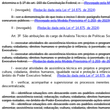
o
determina o § 1
do art. 169 da Constituição Federal; e
(Revogado pela Me
I - (revogado);
(Redação dada pela Lei nº 14.875, de 2024)
II - ser a demonstração de que trata o inciso I deste parágrafo for
concursos públicos.
(Revogado pela Medida Provisória nº 1.203, de 2023)
II - (revogado).
(Redação dada pela Lei nº 14.875, de 2024)
o
Art. 3
São atribuições do cargo de Analista Técnico de Políticas So
I - executar atividades de assistência técnica em projetos e progr
cultura, cidadania, direitos humanos e proteção à infância, à juventude,
Executivo;
I - executar atividades de assistência técnica em projetos e progr
cultura, cidadania, direitos humanos e proteção à infância, à juventude, 
Executivo federal;
(Redação dada pela Medida Provisória nº 1.203, de 20
I - executar atividades de assistência técnica em projetos e progr
cultura, cidadania, direitos humanos, igualdade racial e proteção à infân
âmbito do Poder Executivo federal;
(Redação dada pela Lei nº 14.875, d
II - verificar, acompanhar e supervisionar os processos ineren
descentralizada;
III - identificar situações em desacordo com os padrões estabele
alimentar, assistência social, educação, cultura, cidadania, direitos human
cargos isolados, no âmbito do Poder Executivo, proporcionando ações ori
III - identificar situações em desacordo com os padrões estabelec
alimentar, assistência social, educação, cultura, cidadania, direitos huma