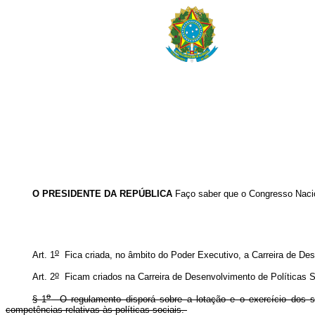
O PRESIDENTE DA REPÚBLICA
Faço saber que o Congresso Nacio
o
Art. 1
Fica criada, no âmbito do Poder Executivo, a Carreira de Dese
o
Art. 2
Ficam criados na Carreira de Desenvolvimento de Políticas Soc
o
§ 1
O regulamento disporá sobre a lotação e o exercício dos ser
competências relativas às políticas sociais.