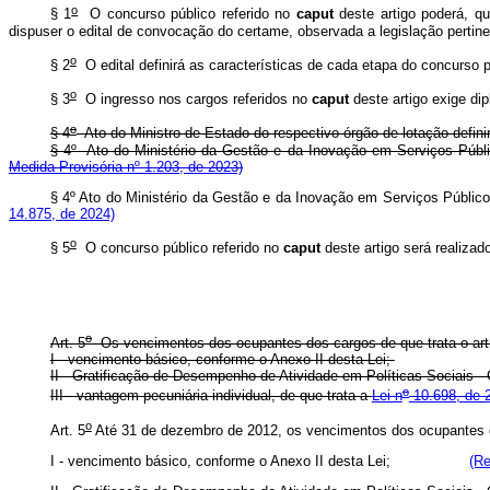
o
§ 1
O concurso público referido no
caput
deste artigo poderá, qu
dispuser o edital de convocação do certame, observada a legislação pertin
o
§ 2
O edital definirá as características de cada etapa do concurso p
o
§ 3
O ingresso nos cargos referidos no
caput
deste artigo exige di
o
§ 4
Ato do Ministro de Estado do respectivo órgão de lotação definir
§ 4º Ato do Ministério da Gestão e da Inovação em Serviços Públi
Medida Provisória nº 1.203, de 2023)
§ 4º Ato do Ministério da Gestão e da Inovação em Serviços Público
14.875, de 2024)
o
§ 5
O concurso público referido no
caput
deste artigo será realizad
o
Art. 5
Os vencimentos dos ocupantes dos cargos de que trata o art
I - vencimento básico, conforme o Anexo II desta Lei;
II - Gratificação de Desempenho de Atividade em Políticas Sociais
o
III - vantagem pecuniária individual, de que trata a
Lei n
10.698, de 2
o
Art. 5
Até 31 de dezembro de 2012, os vencimentos dos ocupantes do
I - vencimento básico, conforme o Anexo II desta Lei;
(Re