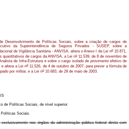
de Desenvolvimento de Políticas Sociais, sobre a criação de cargos de
cutivo da Superintendência de Seguros Privados - SUSEP, sobre a
o
cional de Vigilância Sanitária - ANVISA, altera o Anexo I da Lei n
10.871,
o
s quantitativos de cargos da ANVISA, a Lei n
11.539, de 8 de novembro de
nalista de Infra-Estrutura e sobre o cargo isolado de provimento efetivo de
o
 e altera a Lei n
11.526, de 4 de outubro de 2007, para prever a fórmula de
o
do por militar, e a Lei n
10.683, de 28 de maio de 2003
.
AIS
 de Políticas Sociais, de nível superior.
 Políticas Sociais.
 exclusivamente nos órgãos da administração pública federal direta com