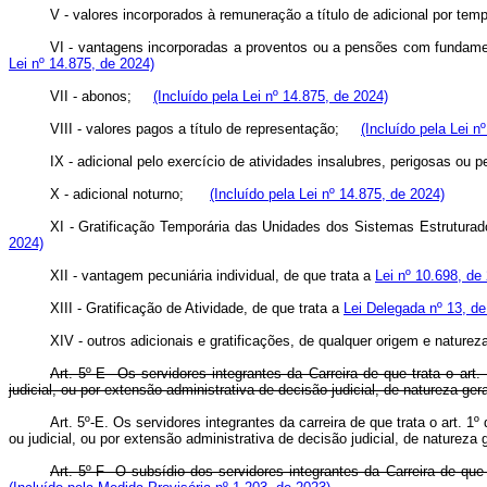
V - valores incorporados à remuneração a título de adicional por t
VI - vantagens incorporadas a proventos ou a pensões com fundam
Lei nº 14.875, de 2024)
VII - abonos;
(Incluído pela Lei nº 14.875, de 2024)
VIII - valores pagos a título de representação;
(Incluído pela Lei n
IX - adicional pelo exercício de atividades insalubres, perigosas 
X - adicional noturno;
(Incluído pela Lei nº 14.875, de 2024)
XI - Gratificação Temporária das Unidades dos Sistemas Estruturad
2024)
XII - vantagem pecuniária individual, de que trata a
Lei nº 10.698, de
XIII - Gratificação de Atividade, de que trata a
Lei Delegada nº 13, d
XIV - outros adicionais e gratificações, de qualquer origem e natur
Art. 5º-E Os servidores integrantes da Carreira de que trata o ar
judicial, ou por extensão administrativa de decisão judicial, de natureza g
Art. 5º-E. Os servidores integrantes da carreira de que trata o art
ou judicial, ou por extensão administrativa de decisão judicial, de naturez
Art. 5º-F O subsídio dos servidores integrantes da Carreira de que