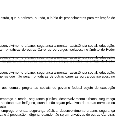
estão, que autorizará, ou não, o início de procedimentos para realização de
esenvolvimento urbano, segurança alimentar, assistência social, educação,
jam privativas de outras Carreiras ou cargos isolados, no âmbito do Poder
esenvolvimento urbano, segurança alimentar, assistência social, educação,
ejam privativas de outras Carreiras ou cargos isolados, no âmbito do Poder
esenvolvimento urbano, segurança alimentar, assistência social, educação,
ígenas que não sejam privativas de outras carreiras ou cargos isolados, no
 e aos demais programas sociais do governo federal objeto de execução
, emprego e renda, segurança pública, desenvolvimento urbano, segurança
, ao idoso e ao indígena, quando não sejam privativas de outras carreiras ou
custos;
a, emprego e renda, segurança pública, desenvolvimento urbano, segurança
osa e à população indígena, quando não sejam privativas de outras Carreiras