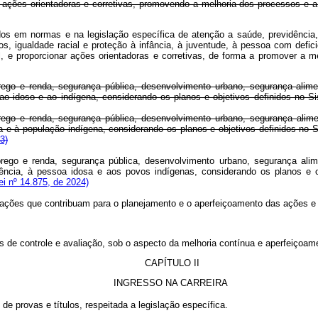
do ações orientadoras e corretivas, promovendo a melhoria dos processos 
idos em normas e na legislação específica de atenção a saúde, previdênci
anos, igualdade racial e proteção à infância, à juventude, à pessoa com def
al, e proporcionar ações orientadoras e corretivas, de forma a promover a
rego e renda, segurança pública, desenvolvimento urbano, segurança alimen
, ao idoso e ao indígena, considerando os planos e objetivos definidos no
rego e renda, segurança pública, desenvolvimento urbano, segurança alimen
sa e à população indígena, considerando os planos e objetivos definidos n
3)
prego e renda, segurança pública, desenvolvimento urbano, segurança alimen
iciência, à pessoa idosa e aos povos indígenas, considerando os planos e
i nº 14.875, de 2024)
mações que contribuam para o planejamento e o aperfeiçoamento das ações e 
es de controle e avaliação, sob o aspecto da melhoria contínua e aperfeiçoam
CAPÍTULO II
INGRESSO NA CARREIRA
e provas e títulos, respeitada a legislação específica.