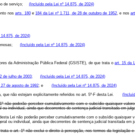
empo de serviço;
(Incluído pela Lei nº 14.875, de 2024)
ento nos
arts. 180
e
184 da Lei nº 1.711, de 28 de outubro de 1952
, e nos
ar
º 14.875, de 2024)
ou penosas;
(Incluído pela Lei nº 14.875, de 2024)
ores da Administração Pública Federal (GSISTE), de que trata o
art. 15 da 
 2 de julho de 2003;
(Incluído pela Lei nº 14.875, de 2024)
e 27 de agosto de 1992
; e
(Incluído pela Lei nº 14.875, de 2024)
eza, que não estejam explicitamente referidos no art. 5º-F desta Lei.
(Incluí
t. 1º não poderão perceber cumulativamente com o subsídio quaisquer valor
eral ou individual, ainda que decorrentes de sentença judicial transitada em
. 1º desta Lei não poderão perceber cumulativamente com o subsídio quaisquer
a geral ou individual, ainda que decorrentes de sentença judicial transitada 
 trata o art. 1º não exclui o direito à percepção, nos termos da legislaç