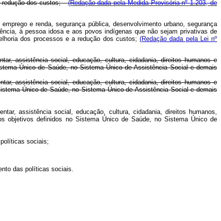
e a redução dos custos;
(Redação dada pela Medida Provisória nº 1.203, de
a, emprego e renda, segurança pública, desenvolvimento urbano, segurança
iciência, à pessoa idosa e aos povos indígenas que não sejam privativas de
 melhoria dos processos e a redução dos custos;
(Redação dada pela Lei nº
tar, assistência social, educação, cultura, cidadania, direitos humanos e
 Sistema Único de Saúde, no Sistema Único de Assistência Social e demais
tar, assistência social, educação, cultura, cidadania, direitos humanos e
o Sistema Único de Saúde, no Sistema Único de Assistência Social e demais
tar, assistência social, educação, cultura, cidadania, direitos humanos,
 os objetivos definidos no Sistema Único de Saúde, no Sistema Único de
políticas sociais;
ento das políticas sociais.