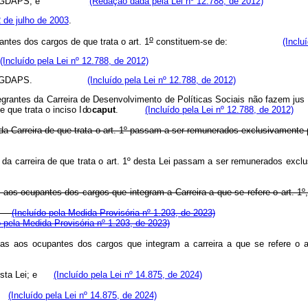
 Sociais - GDAPS; e
(Redação dada pela Lei nº 12.788, de 2012)
2 de julho de 2003
.
o
ntes dos cargos de que trata o art. 1
constituem-se de:
(Inclu
(Incluído pela Lei nº 12.788, de 2012)
s Sociais - GDAPS.
(Incluído pela Lei nº 12.788, de 2012)
tegrantes da Carreira de Desenvolvimento de Políticas Sociais não fazem jus
e que trata o inciso
I do
caput
.
(Incluído pela Lei nº 12.788, de 2012)
s da Carreira de que trata o art. 1º passam a ser remunerados exclusivamente
os da carreira de que trata o art. 1º desta Lei passam a ser remunerados exc
os ocupantes dos cargos que integram a Carreira a que se refere o art. 1º,
; e
(Incluído pela Medida Provisória nº 1.203, de 2023)
o pela Medida Provisória nº 1.203, de 2023)
s aos ocupantes dos cargos que integram a carreira a que se refere o art.
desta Lei; e
(Incluído pela Lei nº 14.875, de 2024)
i.
(Incluído pela Lei nº 14.875, de 2024)