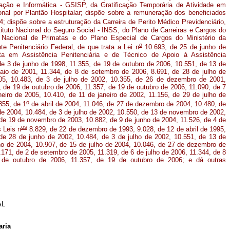
ção e Informática - GSISP, da Gratificação Temporária de Atividade em
al por Plantão Hospitalar; dispõe sobre a remuneração dos beneficiados
; dispõe sobre a estruturação da Carreira de Perito Médico Previdenciário,
ituto Nacional do Seguro Social - INSS, do Plano de Carreiras e Cargos do
 Nacional de Primatas e do Plano Especial de Cargos do Ministério da
o
te Penitenciário Federal, de que trata a Lei n
10.693, de 25 de junho de
sta em Assistência Penitenciária e de Técnico de Apoio à Assistência
e 3 de junho de 1998, 11.355, de 19 de outubro de 2006, 10.551, de 13 de
io de 2001, 11.344, de 8 de setembro de 2006, 8.691, de 28 de julho de
05, 10.483, de 3 de julho de 2002, 10.355, de 26 de dezembro de 2001,
 de 19 de outubro de 2006, 11.357, de 19 de outubro de 2006, 11.090, de 7
neiro de 2005, 10.410, de 11 de janeiro de 2002, 11.156, de 29 de julho de
o
855, de 1
de abril de 2004, 11.046, de 27 de dezembro de 2004, 10.480, de
 de 2004, 10.484, de 3 de julho de 2002, 10.550, de 13 de novembro de 2002,
de 19 de novembro de 2003, 10.882, de 9 de junho de 2004, 11.526, de 4 de
os
 Leis n
8.829, de 22 de dezembro de 1993, 9.028, de 12 de abril de 1995,
de 28 de junho de 2002, 10.484, de 3 de julho de 2002, 10.551, de 13 de
o de 2004, 10.907, de 15 de julho de 2004, 10.046, de 27 de dezembro de
.171, de 2 de setembro de 2005, 11.319, de 6 de julho de 2006, 11.344, de 8
de outubro de 2006, 11.357, de 19 de outubro de 2006; e dá outras
AL
laria