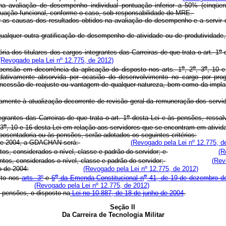
na avaliação de desempenho individual pontuação inferior a 50% (cinqüen
quação funcional, conforme o caso, sob responsabilidade do MRE.
car as causas dos resultados obtidos na avaliação do desempenho e a servir
quer outra gratificação de desempenho de atividade ou de produtividade
o
ria dos titulares dos cargos integrantes das Carreiras de que trata o art. 1
d
(Revogado pela Lei nº 12.775, de 2012)
o
o
o
ensão em decorrência da aplicação do disposto nos arts. 1
, 2
, 3
, 10 e
adativamente absorvida por ocasião do desenvolvimento no cargo por prog
concessão de reajuste ou vantagem de qualquer natureza, bem como da impl
vamente à atualização decorrente de revisão geral da remuneração dos servid
o
grantes das Carreiras de que trata o art. 1
desta Lei e às pensões, ressal
o
 3
, 10 e 16 desta Lei em relação aos servidores que se encontram em ativid
osentadoria ou às pensões, serão adotados os seguintes critérios:
ro de 2004, a GDACHAN será:
(Revogado pela Lei nº 12.775, d
tos, considerados o nível, classe e padrão do servidor; e
(R
ntos, considerados o nível, classe e padrão do servidor;
(Rev
o de 2004:
(Revogado pela Lei nº 12.775, de 2012)
o
o
sto nos
arts. 3º
e
6
da Emenda Constitucional n
41, de 19 de dezembro d
(Revogado pela Lei nº 12.775, de 2012)
e pensões, o disposto na
Lei no 10.887, de 18 de junho de 2004
.
Seção II
Da Carreira de Tecnologia Militar