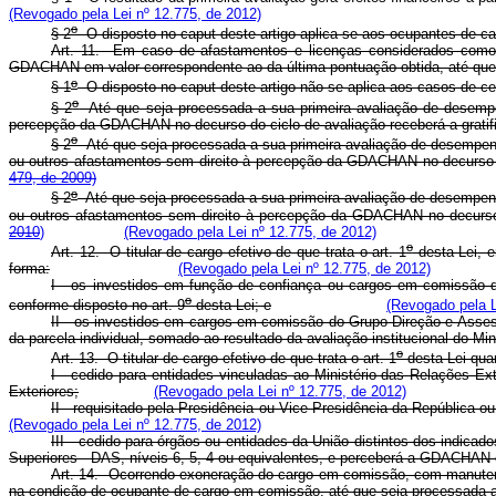
(Revogado pela Lei nº 12.775, de 2012)
o
§ 2
O disposto no caput deste artigo aplica-se aos ocupantes de
Art. 11. Em caso de afastamentos e licenças considerados como d
GDACHAN em valor correspondente ao da última pontuação obtida, até que s
o
§ 1
O disposto no caput deste artigo não se aplica aos casos de c
o
§ 2
Até que seja processada a sua primeira avaliação de desempen
percepção da GDACHAN no decurso do ciclo de avaliação receberá a gratific
o
§ 2
Até que seja processada a sua primeira avaliação de desempenho
ou outros afastamentos sem direito à percepção da GDACHAN no decu
479, de 2009)
o
§ 2
Até que seja processada a sua primeira avaliação de desempenho
ou outros afastamentos sem direito à percepção da GDACHAN no dec
2010
)
(Revogado pela Lei nº 12.775, de 2012)
o
Art. 12. O titular de cargo efetivo de que trata o art. 1
desta Lei, e
forma:
(Revogado pela Lei nº 12.775, de 2012)
I - os investidos em função de confiança ou cargos em comissão d
o
conforme disposto no art. 9
desta Lei; e
(Revogado pela L
II - os investidos em cargos em comissão do Grupo-Direção e Asses
da parcela individual, somado ao resultado da avaliação institucional do Mi
o
Art. 13. O titular de cargo efetivo de que trata o art. 1
desta Lei qua
I - cedido para entidades vinculadas ao Ministério das Relações E
Exteriores;
(Revogado pela Lei nº 12.775, de 2012)
II - requisitado pela Presidência ou Vice-Presidência da República 
(Revogado pela Lei nº 12.775, de 2012)
III - cedido para órgãos ou entidades da União distintos dos indica
Superiores - DAS, níveis 6, 5, 4 ou equivalentes, e perceberá a GDACHAN 
Art. 14. Ocorrendo exoneração do cargo em comissão, com manutençã
na condição de ocupante de cargo em comissão, até que seja processada a