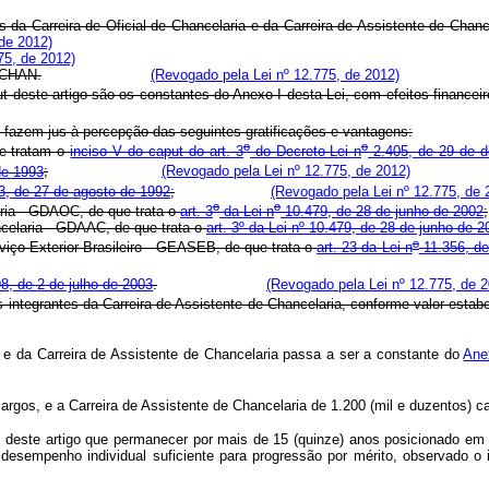
s da Carreira de Oficial de Chancelaria e da Carreira de Assistente de Chanc
de 2012)
75, de 2012)
DACHAN.
(Revogado pela Lei nº 12.775, de 2012)
este artigo são os constantes do Anexo I desta Lei, com efeitos financeiro
o fazem jus à percepção das seguintes gratificações e vantagens:
o
o
ue tratam o
inciso V do caput do art. 3
do Decreto-Lei n
2.405, de 29 de 
de 1993
;
(Revogado pela Lei nº 12.775, de 2012)
, de 27 de agosto de 1992
;
(Revogado pela Lei nº 12.775, de 
o
o
aria - GDAOC, de que trata o
art. 3
da Lei n
10.479, de 28 de junho de 2002
;
ncelaria - GDAAC, de que trata o
art. 3º da Lei nº 10.479, de 28 de junho de 2
o
rviço Exterior Brasileiro - GEASEB, de que trata o
art. 23 da Lei n
11.356, de
8, de 2 de julho de 2003
.
(Revogado pela Lei nº 12.775, de 2
ntegrantes da Carreira de Assistente de Chancelaria, conforme valor estab
a e da Carreira de Assistente de Chancelaria passa a ser a constante do
Ane
argos, e a Carreira de Assistente de Chancelaria de 1.200 (mil e duzentos) c
put deste artigo que permanecer por mais de 15 (quinze) anos posicionado e
desempenho individual suficiente para progressão por mérito, observado o 