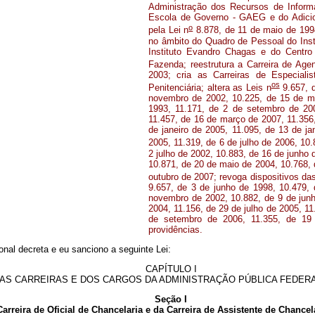
Administração dos Recursos de Informa
Escola de Governo - GAEG e do Adicion
o
pela Lei n
8.878, de 11 de maio de 1994
no âmbito do Quadro de Pessoal do Inst
Instituto Evandro Chagas e do Centro
Fazenda; reestrutura a Carreira de Agen
2003; cria as Carreiras de Especiali
os
Penitenciária; altera as Leis n
9.657, d
novembro de 2002, 10.225, de 15 de ma
1993, 11.171, de 2 de setembro de 20
11.457, de 16 de março de 2007, 11.356,
de janeiro de 2005, 11.095, de 13 de ja
2005, 11.319, de 6 de julho de 2006, 10.
2 julho de 2002, 10.883, de 16 de junho
10.871, de 20 de maio de 2004, 10.768, 
outubro de 2007; revoga dispositivos das
9.657, de 3 de junho de 1998, 10.479, 
novembro de 2002, 10.882, de 9 de junh
2004, 11.156, de 29 de julho de 2005, 11
de setembro de 2006, 11.355, de 19 
providências.
nal decreta e eu sanciono a seguinte Lei:
CAPÍTULO I
AS CARREIRAS E DOS CARGOS DA ADMINISTRAÇÃO PÚBLICA FEDER
Seção I
arreira de Oficial de Chancelaria e da Carreira de Assistente de Chance