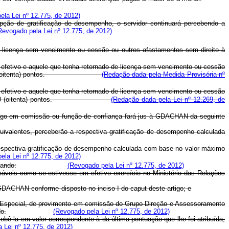
ela Lei nº 12.775, de 2012)
pção de gratificação de desempenho, o servidor continuará percebendo a
Revogado pela Lei nº 12.775, de 2012)
e licença sem vencimento ou cessão ou outros afastamentos sem direito à
 efetivo e aquele que tenha retornado de licença sem vencimento ou cessão
ondente a 80 (oitenta) pontos.
(Redação dada pela Medida Provisória nº
 efetivo e aquele que tenha retornado de licença sem vencimento ou cessão
spondente a 80 (oitenta) pontos.
(Redação dada pela Lei nº 12.269, de
cargo em comissão ou função de confiança fará jus à GDACHAN da seguinte
ivalentes, perceberão a respectiva gratificação de desempenho calculada
respectiva gratificação de desempenho calculada com base no valor máximo
ela Lei nº 12.775, de 2012)
ando:
(Revogado pela Lei nº 12.775, de 2012)
cáveis como se estivesse em efetivo exercício no Ministério das Relações
a GDACHAN conforme disposto no inciso I do caput deste artigo; e
reza Especial, de provimento em comissão do Grupo-Direção e Assessoramento
o.
(Revogado pela Lei nº 12.775, de 2012)
-la em valor correspondente à da última pontuação que lhe foi atribuída,
 Lei nº 12.775, de 2012)