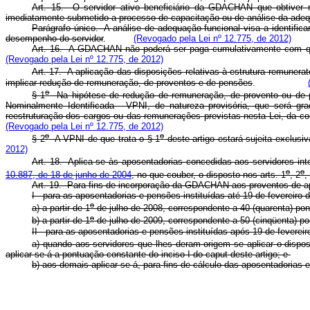
Art. 15. O servidor ativo beneficiário da GDACHAN que obtiver 
imediatamente submetido a processo de capacitação ou de análise da ade
Parágrafo único. A análise de adequação funcional visa a identifi
desempenho do servidor
.
(Revogado pela Lei nº 12.775, de 2012)
Art. 16. A GDACHAN não poderá ser paga cumulativamente com qual
(Revogado pela Lei nº 12.775, de 2012)
Art. 17. A aplicação das disposições relativas à estrutura remunerató
implicar redução de remuneração, de proventos e de pensões
.
o
§ 1
Na hipótese de redução de remuneração, de provento ou de p
Nominalmente Identificada - VPNI, de natureza provisória, que será gr
reestruturação dos cargos ou das remunerações previstas nesta Lei, da 
(Revogado pela Lei nº 12.775, de 2012)
o
o
§ 2
A VPNI de que trata o § 1
deste artigo estará sujeita exclusi
2012)
Art. 18. Aplica-se às aposentadorias concedidas aos servidores inte
o
o
10.887, de 18 de junho de 2004
, no que couber, o disposto nos arts. 1
, 2
,
Art. 19. Para fins de incorporação da GDACHAN aos proventos de ap
I - para as aposentadorias e pensões instituídas até 19 de feverei
o
a) a partir de 1
de julho de 2008, correspondente a 40 (quarenta) pon
o
b) a partir de 1
de julho de 2009, correspondente a 50 (cinqüenta) po
II - para as aposentadorias e pensões instituídas após 19 de fevereir
a) quando aos servidores que lhes deram origem se aplicar o dispo
aplicar-se-á a pontuação constante do inciso I do caput deste artigo; e
b) aos demais aplicar-se-á, para fins de cálculo das aposentadorias 