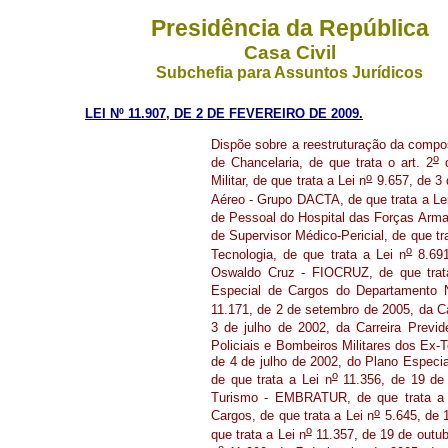
Presidência da República
Casa Civil
Subchefia para Assuntos Jurídicos
LEI Nº 11.907, DE 2 DE FEVEREIRO DE 2009.
Dispõe sobre a reestruturação da compos
o
de Chancelaria, de que trata o art. 2
d
o
Militar, de que trata a Lei n
9.657, de 3 
Aéreo - Grupo DACTA, de que trata a Le
de Pessoal do Hospital das Forças Armad
de Supervisor Médico-Pericial, de que tra
o
Tecnologia, de que trata a Lei n
8.691
Oswaldo Cruz - FIOCRUZ, de que trat
Especial de Cargos do Departamento Na
11.171, de 2 de setembro de 2005, da Ca
3 de julho de 2002, da Carreira Previde
Policiais e Bombeiros Militares dos Ex-Te
de 4 de julho de 2002, do Plano Espec
o
de que trata a Lei n
11.356, de 19 de 
Turismo - EMBRATUR, de que trata a 
o
Cargos, de que trata a Lei n
5.645, de 
o
que trata a Lei n
11.357, de 19 de outub
o