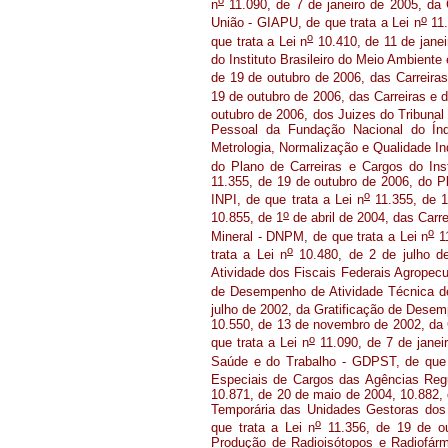
n
11.090, de 7 de janeiro de 2005, da 
o
União - GIAPU, de que trata a Lei n
11.
o
que trata a Lei n
10.410, de 11 de janei
do Instituto Brasileiro do Meio Ambient
de 19 de outubro de 2006, das Carreira
19 de outubro de 2006, das Carreiras e 
outubro de 2006, dos Juizes do Tribunal 
Pessoal da Fundação Nacional do Índ
Metrologia, Normalização e Qualidade In
do Plano de Carreiras e Cargos do Inst
11.355, de 19 de outubro de 2006, do Pl
o
INPI, de que trata a Lei n
11.355, de 1
o
10.855, de 1
de abril de 2004, das Car
o
Mineral - DNPM, de que trata a Lei n
11
o
trata a Lei n
10.480, de 2 de julho d
Atividade dos Fiscais Federais Agropecu
de Desempenho de Atividade Técnica de
julho de 2002, da Gratificação de Desem
10.550, de 13 de novembro de 2002, da
o
que trata a Lei n
11.090, de 7 de janei
Saúde e do Trabalho - GDPST, de que 
Especiais de Cargos das Agências Regu
10.871, de 20 de maio de 2004, 10.882, 
Temporária das Unidades Gestoras dos 
o
que trata a Lei n
11.356, de 19 de out
Produção de Radioisótopos e Radiofárm