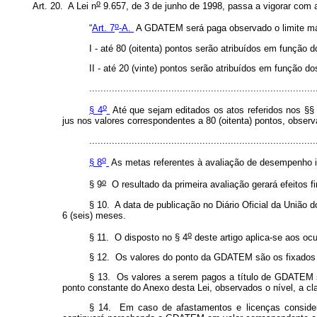
o
Art. 20. A Lei n
9.657, de 3 de junho de 1998, passa a vigorar com 
o
“
Art. 7
-A.
A GDATEM será paga observado o limite máxi
I - até 80 (oitenta) pontos serão atribuídos em função 
II - até 20 (vinte) pontos serão atribuídos em função d
................................................................................
o
§ 4
Até que sejam editados os atos referidos nos §§
jus nos valores correspondentes a 80 (oitenta) pontos, obser
................................................................................
o
§ 8
As metas referentes à avaliação de desempenho in
o
§ 9
O resultado da primeira avaliação gerará efeitos f
§ 10. A data de publicação no Diário Oficial da União d
6 (seis) meses.
o
§ 11. O disposto no § 4
deste artigo aplica-se aos o
§ 12. Os valores do ponto da GDATEM são os fixados 
§ 13. Os valores a serem pagos a título de GDATEM ser
ponto constante do Anexo desta Lei, observados o nível, a cl
§ 14. Em caso de afastamentos e licenças considera