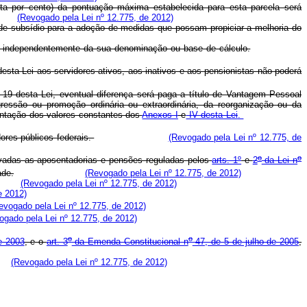
ta por cento) da pontuação máxima estabelecida para esta parcela será
(Revogado pela Lei nº 12.775, de 2012)
 de subsídio para a adoção de medidas que possam propiciar a melhoria do
, independentemente da sua denominação ou base de cálculo.
esta Lei aos servidores ativos, aos inativos e aos pensionistas não poderá
 19 desta Lei, eventual diferença será paga a título de Vantagem Pessoal
ressão ou promoção ordinária ou extraordinária, da reorganização ou da
antação dos valores constantes dos
Anexos I
e
IV desta Lei
.
ores públicos federais.
(Revogado pela Lei nº 12.775, de
o
o
vadas as aposentadorias e pensões reguladas pelos
arts. 1º
e
2
da Lei n
ade.
(Revogado pela Lei nº 12.775, de 2012)
(Revogado pela Lei nº 12.775, de 2012)
e 2012)
evogado pela Lei nº 12.775, de 2012)
ogado pela Lei nº 12.775, de 2012)
o
o
e 2003
, e o
art. 3
da Emenda Constitucional n
47, de 5 de julho de 2005
,
(Revogado pela Lei nº 12.775, de 2012)