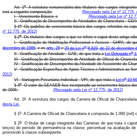
o
Art. 1
A estrutura remuneratória dos titulares dos cargos integrante
terá a seguinte composição:
(Revogado pela Lei nº 12.775, 
I - Vencimento Básico; e
(Revogado pela Lei nº 12.7
II - Gratificação de Desempenho de Atividades de Chancelaria - G
o
§ 1
Os padrões de vencimento básico dos cargos referidos no caput d
nº 12.775, de 2012)
o
§ 2
Os titulares dos cargos a que se refere o caput deste artigo nã
I - Gratificação de Habilitação Profissional e Acesso - GHPA, de q
o
dezembro de 1989
, e os
arts. 28
e
29 da Lei n
8.829, de 22 de dezembro 
o
II - Gratificação de Atividade - GAE, de que trata a
Lei Delegada n
13
III - Gratificação de Desempenho de Atividade de Oficial de Chancel
IV - Gratificação de Desempenho da Atividade de Assistente de Cha
V - Gratificação Específica de Apoio Técnico e Administrativo ao Se
2012)
o
VI - Vantagem Pecuniária Individual - VPI, de que trata a
Lei n
10.69
o
§ 3
O valor da GEASEB fica incorporado ao vencimento básico dos i
de 2008.
(Revogado pela Lei nº 12.775, de 2012)
o
Art. 2
A estrutura dos cargos da Carreira de Oficial de Chancelari
desta Lei.
o
§ 1
A Carreira de Oficial de Chancelaria é composta de 1.000 (mil) c
o
§ 2
O titular de cargo integrante das Carreiras de que trata o ca
terços) do período de permanência na classe, percentual na avaliação de 
promovido à classe subseqüente.