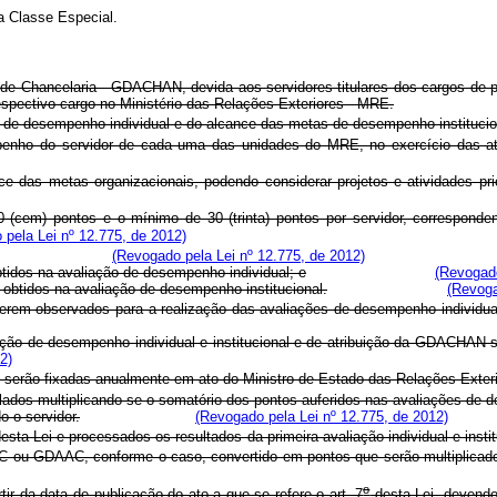
a Classe Especial.
de Chancelaria - GDACHAN, devida aos servidores titulares dos cargos de pro
espectivo cargo no Ministério das Relações Exteriores - MRE.
e desempenho individual e do alcance das metas de desempenho instituci
penho do servidor de cada uma das unidades do MRE, no exercício das a
e das metas organizacionais, podendo considerar projetos e atividades prio
em) pontos e o mínimo de 30 (trinta) pontos por servidor, corresponden
pela Lei nº 12.775, de 2012)
(Revogado pela Lei nº 12.775, de 2012)
obtidos na avaliação de desempenho individual; e
(Revogado
s obtidos na avaliação de desempenho institucional.
(Revoga
 serem observados para a realização das avaliações de desempenho individu
ação de desempenho individual e institucional e de atribuição da GDACHAN 
2)
 serão fixadas anualmente em ato do Ministro de Estado das Relações Exteri
os multiplicando-se o somatório dos pontos auferidos nas avaliações de des
o o servidor.
(Revogado pela Lei nº 12.775, de 2012)
esta Lei e processados os resultados da primeira avaliação individual e ins
AOC ou GDAAC, conforme o caso, convertido em pontos que serão multiplicad
o
tir da data de publicação do ato a que se refere o art. 7
desta Lei, devendo