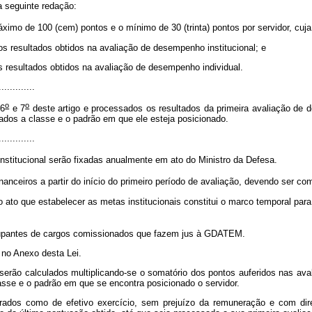
a seguinte redação:
mo de 100 (cem) pontos e o mínimo de 30 (trinta) pontos por servidor, cuja 
dos resultados obtidos na avaliação de desempenho institucional; e
os resultados obtidos na avaliação de desempenho individual.
.............
o
o
 6
e 7
deste artigo e processados os resultados da primeira avaliação de
vados a classe e o padrão em que ele esteja posicionado.
.............
stitucional serão fixadas anualmente em ato do Ministro da Defesa.
inanceiros a partir do início do primeiro período de avaliação, devendo ser 
o ato que estabelecer as metas institucionais constitui o marco temporal para 
cupantes de cargos comissionados que fazem jus à GDATEM.
no Anexo desta Lei.
ão calculados multiplicando-se o somatório dos pontos auferidos nas avali
asse e o padrão em que se encontra posicionado o servidor.
dos como de efetivo exercício, sem prejuízo da remuneração e com dire