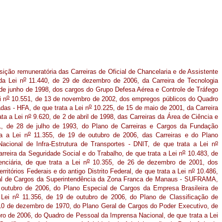
ição remuneratória das Carreiras de Oficial de Chancelaria e de Assistente
o
a Lei n
11.440, de 29 de dezembro de 2006, da Carreira de Tecnologia
de junho de 1998, dos cargos do Grupo Defesa Aérea e Controle de Tráfego
o
i n
10.551, de 13 de novembro de 2002, dos empregos públicos do Quadro
o
as - HFA, de que trata a Lei n
10.225, de 15 de maio de 2001, da Carreira
o
ta a Lei n
9.620, de 2 de abril de 1998, das Carreiras da Área de Ciência e
, de 28 de julho de 1993, do Plano de Carreiras e Cargos da Fundação
o
a a Lei n
11.355, de 19 de outubro de 2006, das Carreiras e do Plano
o
cional de Infra-Estrutura de Transportes - DNIT, de que trata a Lei n
o
rreira da Seguridade Social e do Trabalho, de que trata a Lei n
10.483, de
o
nciária, de que trata a Lei n
10.355, de 26 de dezembro de 2001, dos
o
rritórios Federais e do antigo Distrito Federal, de que trata a Lei n
10.486,
ial de Cargos da Superintendência da Zona Franca de Manaus - SUFRAMA,
outubro de 2006, do Plano Especial de Cargos da Empresa Brasileira de
o
Lei n
11.356, de 19 de outubro de 2006, do Plano de Classificação de
10 de dezembro de 1970, do Plano Geral de Cargos do Poder Executivo, de
ro de 2006, do Quadro de Pessoal da Imprensa Nacional, de que trata a Lei