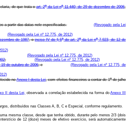
o
o
elaria, de que trata o
art. 2
da Lei n
11.440, de 29 de dezembro de 2006
,
s a partir das datas nele especificadas.
(Revogado pela Lei
(Revogado pela Lei nº 12.775, de 2012)
o
o
o
dezembro de 1987
, o
inciso IV do § 5
do art. 2
da Lei n
7.923, de 12 de
2012)
(Revogado pela Lei nº 12.775, de 2012)
002
;
(Revogado pela Lei nº 12.775, de 2012)
 19 de outubro de 2006
; e
(Revogado pela Lei nº 12.775, de
012)
o
elecido no
Anexo I desta Lei
, com efeitos financeiros a contar de 1
de julho
xo II desta Lei,
observada a correlação estabelecida na forma do
Anexo III
argos, distribuídos nas Classes A, B, C e Especial, conforme regulamento.
m uma mesma classe, desde que tenha obtido, durante pelo menos 2/3 (dois
interstício de 12 (doze) meses de efetivo exercício, será automaticamente