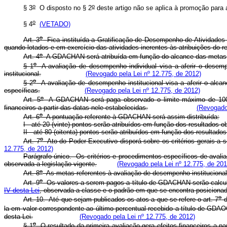
o
o
§ 3
O disposto no § 2
deste artigo não se aplica à promoção para 
o
§ 4
(VETADO)
o
Art. 3
Fica instituída a Gratificação de Desempenho de Atividades 
quando lotados e em exercício das atividades inerentes às atribuições do r
o
Art. 4
A GDACHAN será atribuída em função do alcance das metas d
o
§ 1
A avaliação de desempenho individual visa a aferir o desem
institucional.
(Revogado pela Lei nº 12.775, de 2012)
o
§ 2
A avaliação de desempenho institucional visa a aferir o alcanc
específicas.
(Revogado pela Lei nº 12.775, de 2012)
o
Art. 5
A GDACHAN será paga observado o limite máximo de 100 (c
financeiros a partir das datas nele estabelecidas.
(Revogado 
o
Art. 6
A pontuação referente à GDACHAN será assim distribuída:
I - até 20 (vinte) pontos serão atribuídos em função dos resultados 
II - até 80 (oitenta) pontos serão atribuídos em função dos resultado
o
Art. 7
Ato do Poder Executivo disporá sobre os critérios gerais a
12.775, de 2012)
Parágrafo único. Os critérios e procedimentos específicos de avali
observada a legislação vigente.
(Revogado pela Lei nº 12.775, de 201
o
Art. 8
As metas referentes à avaliação de desempenho institucional
o
Art. 9
Os valores a serem pagos a título de GDACHAN serão calculad
IV desta Lei
, observada a classe e o padrão em que se encontra posicionad
o
Art. 10. Até que sejam publicados os atos a que se refere o art. 7
d
la em valor correspondente ao último percentual recebido a título de GD
desta Lei.
(Revogado pela Lei nº 12.775, de 2012)
o
§ 1
O resultado da primeira avaliação gera efeitos financeiros a par