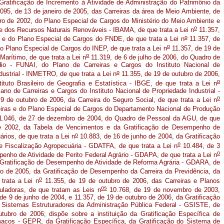
Gratificação de Incremento à Atividade de Administração do Patrimônio da
095, de 13 de janeiro de 2005, das Carreiras da área de Meio Ambiente, de
ro de 2002, do Plano Especial de Cargos do Ministério do Meio Ambiente e
o
e e dos Recursos Naturais Renováveis - IBAMA, de que trata a Lei n
11.357,
o
s e do Plano Especial de Cargos do FNDE, de que trata a Lei n
11.357, de
o
do Plano Especial de Cargos do INEP, de que trata a Lei n
11.357, de 19 de
o
Marítimo, de que trata a Lei n
11.319, de 6 de julho de 2006, do Quadro de
io - FUNAI, do Plano de Carreiras e Cargos do Instituto Nacional de
o
dustrial - INMETRO, de que trata a Lei n
11.355, de 19 de outubro de 2006,
o
ituto Brasileiro de Geografia e Estatística - IBGE, de que trata a Lei n
ano de Carreiras e Cargos do Instituto Nacional de Propriedade Industrial -
o
9 de outubro de 2006, da Carreira do Seguro Social, de que trata a Lei n
reiras e do Plano Especial de Cargos do Departamento Nacional de Produção
.046, de 27 de dezembro de 2004, do Quadro de Pessoal da AGU, de que
e 2002, da Tabela de Vencimentos e da Gratificação de Desempenho de
o
ários, de que trata a
Lei n
10.883, de 16 de junho de 2004, da
Gratificação
o
 Fiscalização Agropecuária - GDATFA, de que trata a Lei n
10.484, de 3
o
penho de Atividade de Perito Federal Agrário - GDAPA, de que trata a Lei n
 Gratificação de Desempenho de Atividade de Reforma Agrária - GDARA, de
ro de 2005, da Gratificação de Desempenho da Carreira da Previdência, da
o
trata a Lei n
11.355, de 19 de outubro de 2006, das Carreiras e Planos
os
ladoras, de que tratam as Leis n
10.768, de 19 de novembro de 2003,
de 9 de junho de 2004, e 11.357, de 19 de outubro de 2006, da Gratificação
Sistemas Estruturadores da Administração Pública Federal - GSISTE, de
ubro de 2006; dispõe sobre a instituição da Gratificação Específica de
acos - GEPR, da Gratificação Específica, da Gratificação do Sistema de