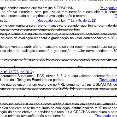
 cargos comissionados que fazem jus à GDACHAN.
(Revogado p
e efetivo exercício, sem prejuízo da remuneração e com direito à perce
eja processada a sua primeira avaliação após o retorno.
(
essão.
(Revogado pela Lei nº 12.775, de 2012)
ho que venha a surtir efeito financeiro, o servidor que tenha retornado d
ação no valor correspondente a 80 (oitenta) pontos.
 que venha a surtir efeito financeiro, o servidor recém nomeado para cargo
rso do ciclo de avaliação receberá a gratificação no valor corresp
 que venha a surtir efeito financeiro, o servidor recém nomeado para cargo
urso do ciclo de avaliação receberá a gratificação no valor corre
m exercício no Ministério das Relações Exteriores, quando investido em 
o Grupo-Direção e Assessoramento Superiores - DAS, níveis 3, 2, 1 ou equ
ei nº 12.775, de 2012)
soramento Superiores - DAS, níveis 6, 5, 4 ou equivalentes, perceberão a 
nistério das Relações Exteriores no período.
(Revogado p
ndo não se encontrar em exercício no MRE somente fará jus à GDACHAN qu
xteriores, situação na qual perceberá a GDACHAN com base nas regras apli
ou nas hipóteses de requisição previstas em lei, situação na qual perceberá 
dos nos incisos I e II do caput deste artigo e investido em cargos de Natu
calculada com base no resultado da avaliação institucional do MRE no períod
o do cargo efetivo, o servidor que faça jus à GDACHAN continuará a percebê
 sua primeira avaliação após a exoneração.
(Revogado pela