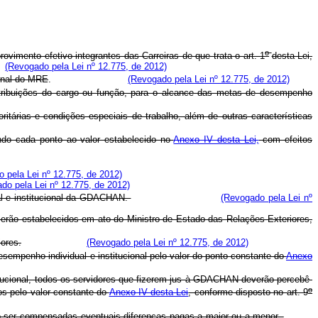
o
vimento efetivo integrantes das Carreiras de que trata o art. 1
desta Lei,
(Revogado pela Lei nº 12.775, de 2012)
onal do MRE
.
(Revogado pela Lei nº 12.775, de 2012)
tribuições do cargo ou função, para o alcance das metas de desempenho
ritárias e condições especiais de trabalho, além de outras características
do cada ponto ao valor estabelecido no
Anexo IV desta Lei,
com efeitos
 pela Lei nº 12.775, de 2012)
do pela Lei nº 12.775, de 2012)
al e institucional da GDACHAN.
(Revogado pela Lei nº
serão estabelecidos em ato do Ministro de Estado das Relações Exteriores,
ores.
(Revogado pela Lei nº 12.775, de 2012)
empenho individual e institucional pelo valor do ponto constante do
Anexo
titucional, todos os servidores que fizerem jus à GDACHAN deverão percebê-
o
os pelo valor constante do
Anexo IV desta Lei
, conforme disposto no art. 9
 ser compensadas eventuais diferenças pagas a maior ou a menor.