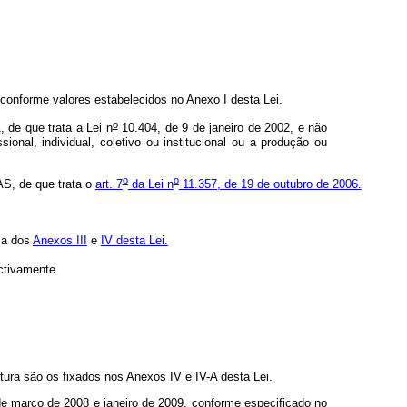
conforme valores estabelecidos no Anexo I desta Lei.
o
de que trata a Lei n
10.404, de 9 de janeiro de 2002, e não
al, individual, coletivo ou institucional ou a produção ou
o
o
AS, de que trata o
art. 7
da Lei n
11.357, de 19 de outubro de 2006.
ma dos
Anexos III
e
IV desta Lei.
ctivamente.
ura são os fixados nos Anexos IV e IV-A desta Lei.
e março de 2008 e janeiro de 2009, conforme especificado no