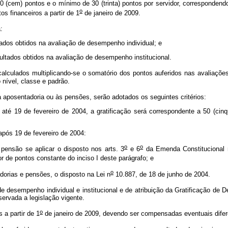
em) pontos e o mínimo de 30 (trinta) pontos por servidor, correspondendo
o
os financeiros a partir de 1
de janeiro de 2009.
a:
ltados obtidos na avaliação de desempenho individual; e
esultados obtidos na avaliação de desempenho institucional.
ulados multiplicando-se o somatório dos pontos auferidos nas avaliações d
 nível, classe e padrão.
posentadoria ou às pensões, serão adotados os seguintes critérios:
 até 19 de fevereiro de 2004, a gratificação será correspondente a 50 (cin
 após 19 de fevereiro de 2004:
o
o
pensão se aplicar o disposto nos arts. 3
e 6
da Emenda Constitucional 
or de pontos constante do inciso I deste parágrafo; e
o
adorias e pensões, o disposto na Lei n
10.887, de 18 de junho de 2004.
 desempenho individual e institucional e de atribuição da Gratificação de 
ervada a legislação vigente.
o
 a partir de 1
de janeiro de 2009, devendo ser compensadas eventuais dife