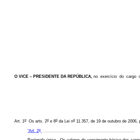
O VICE – PRESIDENTE DA REPÚBLICA,
no exercício do cargo
o
o
o
o
Art. 1
Os arts. 2
e 8
da Lei n
11.357, de 19 de outubro de 2006,
o
“Art. 2
.........................................................................
Parágrafo único. Os valores do vencimento básico dos cargos 