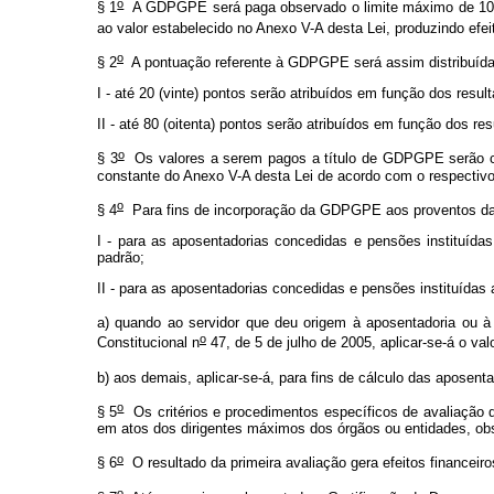
o
§ 1
A GDPGPE será paga observado o limite máximo de 100 (c
ao valor estabelecido no Anexo V-A desta Lei, produzindo efeit
o
§ 2
A pontuação referente à GDPGPE será assim distribuíd
I - até 20 (vinte) pontos serão atribuídos em função dos resu
II - até 80 (oitenta) pontos serão atribuídos em função dos r
o
§ 3
Os valores a serem pagos a título de GDPGPE serão calc
constante do Anexo V-A desta Lei de acordo com o respectivo
o
§ 4
Para fins de incorporação da GDPGPE aos proventos da a
I - para as aposentadorias concedidas e pensões instituídas
padrão;
II - para as aposentadorias concedidas e pensões instituídas
a) quando ao servidor que deu origem à aposentadoria ou à 
o
Constitucional n
47, de 5 de julho de 2005, aplicar-se-á o val
b) aos demais, aplicar-se-á, para fins de cálculo das aposent
o
§ 5
Os critérios e procedimentos específicos de avaliação de
em atos dos dirigentes máximos dos órgãos ou entidades, obs
o
§ 6
O resultado da primeira avaliação gera efeitos financeiros
o