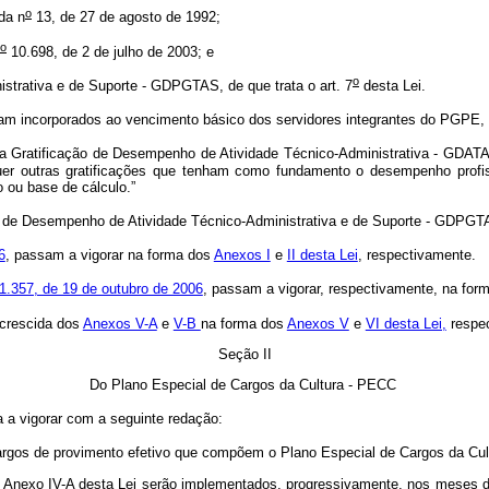
o
da n
13, de 27 de agosto de 1992;
o
10.698, de 2 de julho de 2003; e
o
strativa e de Suporte - GDPGTAS, de que trata o art. 7
desta Lei.
am incorporados ao vencimento básico dos servidores integrantes do PGPE, 
Gratificação de Desempenho de Atividade Técnico-Administrativa - GDATA, 
utras gratificações que tenham como fundamento o desempenho profission
ou base de cálculo.”
ão de Desempenho de Atividade Técnico-Administrativa e de Suporte - GDPGT
6
, passam a vigorar na forma dos
Anexos I
e
II desta Lei
, respectivamente.
1.357, de 19 de outubro de 2006
, passam a vigorar, respectivamente, na for
acrescida dos
Anexos V-A
e
V-B
na forma dos
Anexos V
e
VI desta Lei,
respe
Seção II
Do Plano Especial de Cargos da Cultura - PECC
a a vigorar com a seguinte redação:
rgos de provimento efetivo que compõem o Plano Especial de Cargos da Cult
o Anexo IV-A desta Lei serão implementados, progressivamente, nos meses d