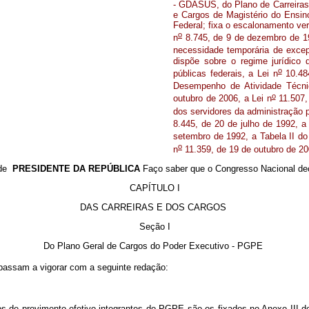
- GDASUS, do Plano de Carreiras
e Cargos de Magistério do Ensin
Federal; fixa o escalonamento ver
o
n
8.745, de 9 de dezembro de 19
necessidade temporária de excepc
dispõe sobre o regime jurídico 
o
públicas federais, a Lei n
10.484
Desempenho de Atividade Técni
o
outubro de 2006, a Lei n
11.507, 
dos servidores da administração pú
8.445, de 20 de julho de 1992, a
setembro de 1992, a Tabela II do
o
n
11.359, de 19 de outubro de 20
 de
PRESIDENTE DA REPÚBLICA
Faço saber que o Congresso Nacional dec
CAPÍTULO I
DAS CARREIRAS E DOS CARGOS
Seção I
Do Plano Geral de Cargos do Poder Executivo - PGPE
 passam a vigorar com a seguinte redação:
de provimento efetivo integrantes do PGPE são os fixados no Anexo III dest