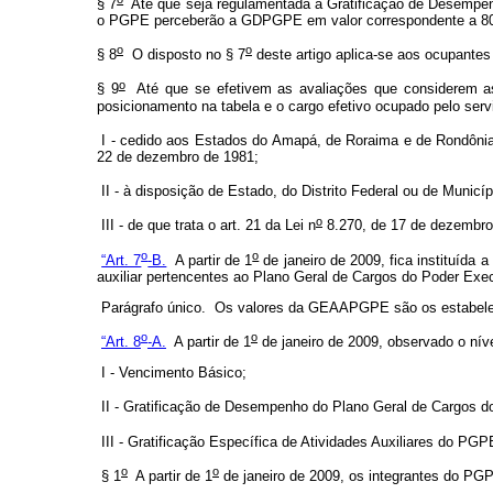
§ 7
Até que seja regulamentada a Gratificação de Desempen
o PGPE perceberão a GDPGPE em valor correspondente a 80% (
o
o
§ 8
O disposto no § 7
deste artigo aplica-se aos ocupant
o
§ 9
Até que se efetivem as avaliações que considerem as 
posicionamento na tabela e o cargo efetivo ocupado pelo serv
I - cedido aos Estados do Amapá, de Roraima e de Rondônia
22 de dezembro de 1981;
II - à disposição de Estado, do Distrito Federal ou de Municíp
o
III - de que trata o art. 21 da Lei n
8.270, de 17 de dezembro
o
o
“Art. 7
-B.
A partir de 1
de janeiro de 2009, fica instituída
auxiliar pertencentes ao Plano Geral de Cargos do Poder Exec
Parágrafo único. Os valores da GEAAPGPE são os estabelecid
o
o
“Art. 8
-A.
A partir de 1
de janeiro de 2009, observado o nív
I - Vencimento Básico;
II - Gratificação de Desempenho do Plano Geral de Cargos d
III - Gratificação Específica de Atividades Auxiliares do P
o
o
§ 1
A partir de 1
de janeiro de 2009, os integrantes do PGP