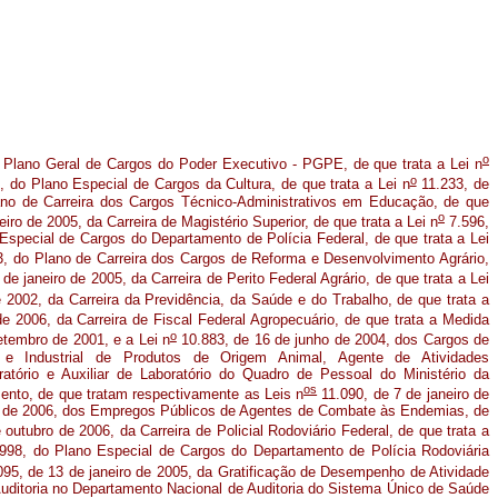
o
o Plano Geral de Cargos do Poder Executivo - PGPE, de que trata a Lei n
o
, do Plano Especial de Cargos da Cultura, de que trata a Lei n
11.233, de
no de Carreira dos Cargos Técnico-Administrativos em Educação, de que
o
iro de 2005, da Carreira de Magistério Superior, de que trata a Lei n
7.596,
 Especial de Cargos do Departamento de Polícia Federal, de que trata a Lei
, do Plano de Carreira dos Cargos de Reforma e Desenvolvimento Agrário,
de janeiro de 2005, da Carreira de Perito Federal Agrário, de que trata a Lei
2002, da Carreira da Previdência, da Saúde e do Trabalho, de que trata a
e 2006, da Carreira de Fiscal Federal Agropecuário, de que trata a Medida
o
etembro de 2001, e a Lei n
10.883, de 16 de junho de 2004, dos Cargos de
 e Industrial de Produtos de Origem Animal, Agente de Atividades
atório e Auxiliar de Laboratório do Quadro de Pessoal do Ministério da
os
mento, de que tratam respectivamente as Leis n
11.090, de 7 de janeiro de
o de 2006, dos Empregos Públicos de Agentes de Combate às Endemias, de
outubro de 2006, da Carreira de Policial Rodoviário Federal, de que trata a
998, do Plano Especial de Cargos do Departamento de Polícia Rodoviária
95, de 13 de janeiro de 2005, da Gratificação de Desempenho de Atividade
uditoria no Departamento Nacional de Auditoria do Sistema Único de Saúde