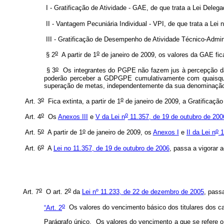
I - Gratificação de Atividade - GAE, de que trata a Lei Delega
II - Vantagem Pecuniária Individual - VPI, de que trata a Lei n
III - Gratificação de Desempenho de Atividade Técnico-Admini
o
o
§ 2
A partir de 1
de janeiro de 2009, os valores da GAE fic
o
§ 3
Os integrantes do PGPE não fazem jus à percepção da 
poderão perceber a GDPGPE cumulativamente com quaisquer o
superação de metas, independentemente da sua denominação 
o
o
Art. 3
Fica extinta, a partir de 1
de janeiro de 2009, a Gratificaç
o
o
Art. 4
Os
Anexos III
e
V da Lei n
11.357, de 19 de outubro de 200
o
o
o
Art. 5
A partir de 1
de janeiro de 2009, os
Anexos I
e
II da Lei n
1
o
Art. 6
A
Lei no 11.357, de 19 de outubro de 2006
, passa a vigorar 
o
o
Art. 7
O art. 2
da
Lei nº 11.233, de 22 de dezembro de 2005
, pass
o
“Art. 2
Os valores do vencimento básico dos titulares dos ca
Parágrafo único. Os valores do vencimento a que se refere 