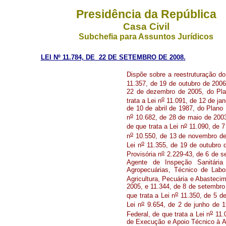
Presidência da República
Casa Civil
Subchefia para Assuntos Jurídicos
LEI Nº 11.784, DE 22 DE SETEMBRO DE 2008.
Dispõe sobre a reestruturação d
11.357, de 19 de outubro de 2006
22 de dezembro de 2005, do Pla
o
trata a Lei n
11.091, de 12 de jane
de 10 de abril de 1987, do Plano
o
n
10.682, de 28 de maio de 2003
o
de que trata a Lei n
11.090, de 7 
o
n
10.550, de 13 de novembro de 
o
Lei n
11.355, de 19 de outubro d
o
Provisória n
2.229-43, de 6 de s
Agente de Inspeção Sanitária
Agropecuárias, Técnico de Labor
Agricultura, Pecuária e Abasteci
2005, e 11.344, de 8 de setembr
o
que trata a Lei n
11.350, de 5 de 
o
Lei n
9.654, de 2 de junho de 1
o
Federal, de que trata a Lei n
11.0
de Execução e Apoio Técnico à A