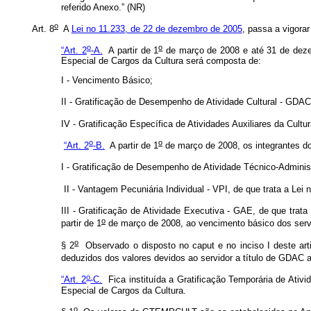
referido Anexo.” (NR)
o
Art. 8
A
Lei no 11.233, de 22 de dezembro de 2005
, passa a vigora
o
o
“Art. 2
-A.
A partir de 1
de março de 2008 e até 31 de dezemb
Especial de Cargos da Cultura será composta de:
I - Vencimento Básico;
II - Gratificação de Desempenho de Atividade Cultural - GDAC
IV - Gratificação Específica de Atividades Auxiliares da Cult
o
o
“Art. 2
-B.
A partir de 1
de março de 2008, os integrantes do
I - Gratificação de Desempenho de Atividade Técnico-Administ
II - Vantagem Pecuniária Individual - VPI, de que trata a Lei n
III - Gratificação de Atividade Executiva - GAE, de que trata
o
partir de 1
de março de 2008, ao vencimento básico dos servi
o
§ 2
Observado o disposto no caput e no inciso I deste arti
deduzidos dos valores devidos ao servidor a título de GDAC a 
o
“Art. 2
-C.
Fica instituída a Gratificação Temporária de Ativi
Especial de Cargos da Cultura.
o