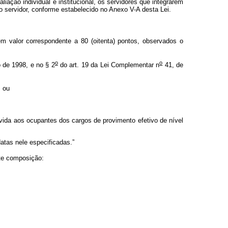
liação individual e institucional, os servidores que integrarem
 servidor, conforme estabelecido no Anexo V-A desta Lei.
 valor correspondente a 80 (oitenta) pontos, observados o
o
o
 de 1998, e no § 2
do art. 19 da Lei Complementar n
41, de
; ou
vida aos ocupantes dos cargos de provimento efetivo de nível
tas nele especificadas.”
nte composição: