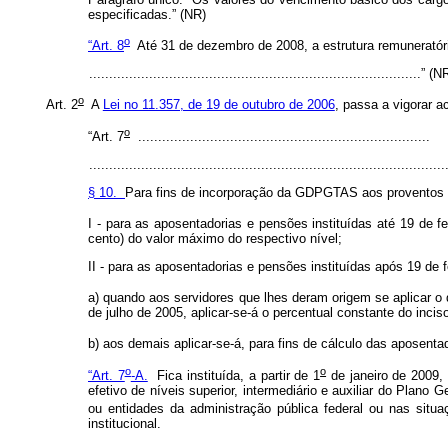
especificadas.” (NR)
o
“Art. 8
Até 31 de dezembro de 2008, a estrutura remuneratóri
...................................................................................” (
o
Art. 2
A
Lei no 11.357, de 19 de outubro de 2006
, passa a vigorar a
o
“Art. 7
.........................................................................
........................................................................................
§ 10.
Para fins de incorporação da GDPGTAS aos proventos d
I - para as aposentadorias e pensões instituídas até 19 de 
cento) do valor máximo do respectivo nível;
II - para as aposentadorias e pensões instituídas após 19 de 
a) quando aos servidores que lhes deram origem se aplicar o 
de julho de 2005, aplicar-se-á o percentual constante do incis
b) aos demais aplicar-se-á, para fins de cálculo das aposenta
o
o
“Art. 7
-A.
Fica instituída, a partir de 1
de janeiro de 2009,
efetivo de níveis superior, intermediário e auxiliar do Plano
ou entidades da administração pública federal ou nas situa
institucional.