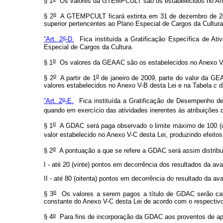
§ 1
Os valores da GTEMPCULT são os estabelecidos no Anexo V
o
§ 2
A GTEMPCULT ficará extinta em 31 de dezembro de 2008,
superior pertencentes ao Plano Especial de Cargos da Cultura
o
“Art. 2
-D.
Fica instituída a Gratificação Específica de Ati
Especial de Cargos da Cultura.
o
§ 1
Os valores da GEAAC são os estabelecidos no Anexo V-B d
o
o
§ 2
A partir de 1
de janeiro de 2009, parte do valor da GEA
valores estabelecidos no Anexo V-B desta Lei e na Tabela
c
d
o
“Art. 2
-E.
Fica instituída a Gratificação de Desempenho de 
quando em exercício das atividades inerentes às atribuições d
o
§ 1
A GDAC será paga observado o limite máximo de 100 (cem
valor estabelecido no Anexo V-C desta Lei, produzindo efeitos 
o
§ 2
A pontuação a que se refere a GDAC será assim distrib
I - até 20 (vinte) pontos em decorrência dos resultados da a
II - até 80 (oitenta) pontos em decorrência do resultado da a
o
§ 3
Os valores a serem pagos a título de GDAC serão calcu
constante do Anexo V-C desta Lei de acordo com o respectivo
o
§ 4
Para fins de incorporação da GDAC aos proventos de apo