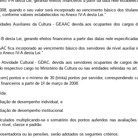
-A desta Lei, gerando efeitos financeiros a partir da data nele estabelec
 quando o seu valor será incorporado ao vencimento básico dos titulares 
, conforme valores estabelecidos no Anexo IV-A desta Lei.”
vidades Auxiliares da Cultura - GEAAC devida aos ocupantes dos cargos de
esta Lei, gerando efeitos financeiros a partir das datas nele especificada
AC fica incorporado ao vencimento básico dos servidores de nível auxiliar 
o Anexo IV-A desta Lei.”
Atividade Cultural - GDAC, devida aos servidores ocupantes de cargos de 
o respectivo cargo no Ministério da Cultura ou nas entidades referidas no art.
) pontos e o mínimo de 30 (trinta) pontos por servidor, correspondendo ca
o
financeiros a partir de 1
de março de 2008.
uída:
valiação de desempenho individual; e
valiação de desempenho institucional.
lados multiplicando-se o somatório dos pontos auferidos nas avaliações de
 nível, classe e padrão.
sentadoria ou às pensões, serão adotados os seguintes critérios: