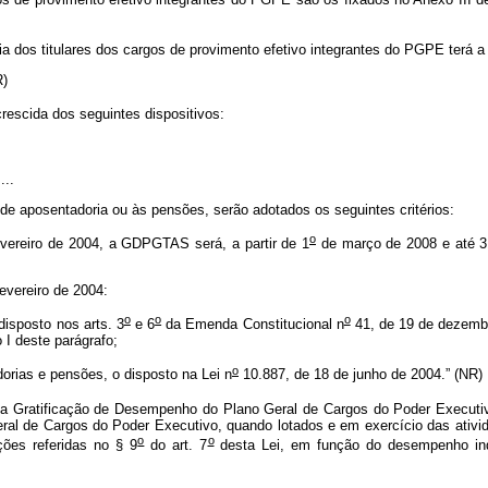
a dos titulares dos cargos de provimento efetivo integrantes do PGPE terá 
NR)
crescida dos seguintes dispositivos:
.....
e aposentadoria ou às pensões, serão adotados os seguintes critérios:
o
fevereiro de 2004, a GDPGTAS será, a partir de 1
de março de 2008 e até 3
fevereiro de 2004:
o
o
o
disposto nos arts. 3
e 6
da Emenda Constitucional n
41, de 19 de dezembr
o I deste parágrafo;
o
dorias e pensões, o disposto na Lei n
10.887, de 18 de junho de 2004.” (NR)
 a Gratificação de Desempenho do Plano Geral de Cargos do Poder Executi
 Geral de Cargos do Poder Executivo, quando lotados e em exercício das ativ
o
o
ções referidas no § 9
do art. 7
desta Lei, em função do desempenho in