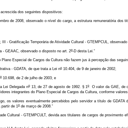
r acrescida dos seguintes dispositivos:
ro de 2008, observado o nível do cargo, a estrutura remuneratória dos tit
; III - Gratificação Temporária de Atividade Cultural - GTEMPCUL, observado 
o
ura - GEAAC, observado o disposto no art. 2
-D desta Lei.”
 Plano Especial de Cargos da Cultura não fazem jus à percepção das seguin
o
rativa - GDATA, de que trata a Lei n
10.404, de 9 de janeiro de 2002;
o
10.698, de 2 de julho de 2003; e
o
o
 a Lei Delegada n
13, de 27 de agosto de 1992. § 1
O valor da GAE, de que
dores integrantes do Plano Especial de Cargos da Cultura, conforme valores
go, os valores eventualmente percebidos pelo servidor a título de GDATA 
o
partir de 1
de março de 2008.”
dade Cultural - GTEMPCULT, devida aos titulares de cargos de provimento efe