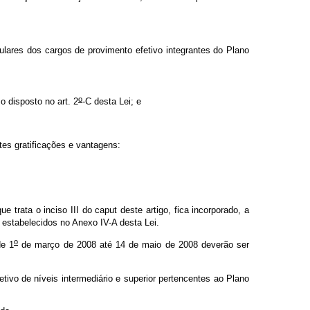
ulares dos cargos de provimento efetivo integrantes do Plano
o
o disposto no art. 2
-C desta Lei; e
tes gratificações e vantagens:
 trata o inciso III do caput
deste artigo, fica incorporado, a
 estabelecidos no Anexo IV-A desta Lei.
o
de 1
de março de 2008 até 14 de maio de 2008 deverão ser
tivo de níveis intermediário e superior pertencentes ao Plano