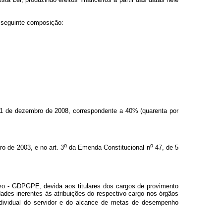
a seguinte composição:
1 de dezembro de 2008, correspondente a 40% (quarenta por
o
o
o de 2003, e no art. 3
da Emenda Constitucional n
47, de 5
vo - GDPGPE, devida aos titulares dos cargos de provimento
idades inerentes às atribuições do respectivo cargo nos órgãos
dividual do servidor e do alcance de metas de desempenho