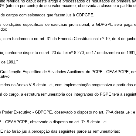
ho referida no caput
deste artigo e processados os resultados da primeira ava
oitenta por cento) de seu valor máximo, observada a classe e o padrão do
es de cargos comissionados que fazem jus à GDPGPE.
condições específicas de exercício profissional, a GDPGPE será paga em
idor:
o
, com fundamento no art. 31 da Emenda Constitucional n
19, de 4 de junho
o
io, conforme disposto no art. 20 da Lei n
8.270, de 17 de dezembro de 1991
 de 1991.”
 a Gratificação Específica de Atividades Auxiliares do PGPE - GEAAPGPE, de
utivo.
os no Anexo V-B desta Lei, com implementação progressiva a partir das da
el do cargo, a estrutura remuneratória dos integrantes do PGPE terá a segui
o
o Poder Executivo - GDPGPE, observado o disposto no art. 7
-A desta Lei; e
o
GPE - GEAAPGPE, observado o disposto no art. 7
-B desta Lei.
E não farão jus à percepção das seguintes parcelas remuneratórias: