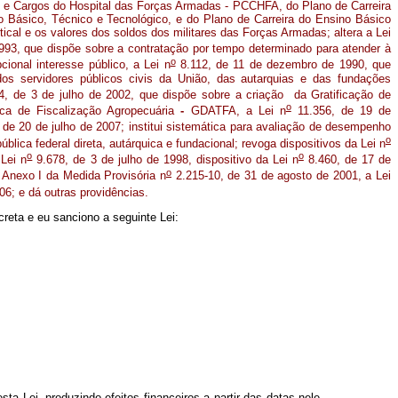
 e Cargos do Hospital das Forças Armadas - PCCHFA, do Plano de Carreira
o Básico, Técnico e Tecnológico, e do Plano de Carreira do Ensino Básico
tical e os valores dos soldos dos militares das Forças Armadas; altera a Lei
93, que dispõe sobre a contratação por tempo determinado para atender à
o
ional interesse público, a Lei n
8.112, de 11 de dezembro de 1990, que
dos servidores públicos civis da União, das autarquias e das fundações
, de 3 de julho de 2002, que dispõe sobre a criação da Gratificação de
o
ca de Fiscalização Agropecuária
-
GDATFA, a Lei n
11.356, de 19 de
de 20 de julho de 2007; institui sistemática para avaliação de desempenho
o
blica federal direta, autárquica e fundacional; revoga dispositivos da Lei n
o
o
 Lei n
9.678, de 3 de julho de 1998, dispositivo da Lei n
8.460, de 17 de
o
 Anexo I da Medida Provisória n
2.215-10, de 31 de agosto de 2001, a Lei
06; e dá outras providências.
reta e eu sanciono a seguinte Lei:
a Lei, produzindo efeitos financeiros a partir das datas nele