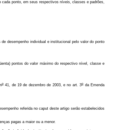
 cada ponto, em seus respectivos níveis, classes e padrões,
e desempenho individual e institucional pelo valor do ponto
qüenta) pontos do valor máximo do respectivo nível, classe e
o
o
n
41, de 19 de dezembro de 2003, e no art. 3
da Emenda
Desempenho referida no caput deste artigo serão estabelecidos
renças pagas a maior ou a menor.