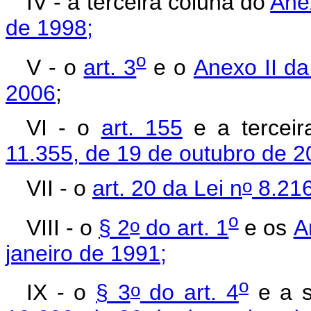
IV - a terceira coluna do
Ane
de 1998;
o
V - o
art. 3
e o
Anexo II da
2006
;
VI - o
art. 155
e a tercei
11.355, de 19 de outubro de 
o
VII - o
art. 20 da Lei n
8.216
o
o
VIII - o
§ 2
do art. 1
e os
A
janeiro de 1991;
o
o
IX - o
§ 3
do art. 4
e a s