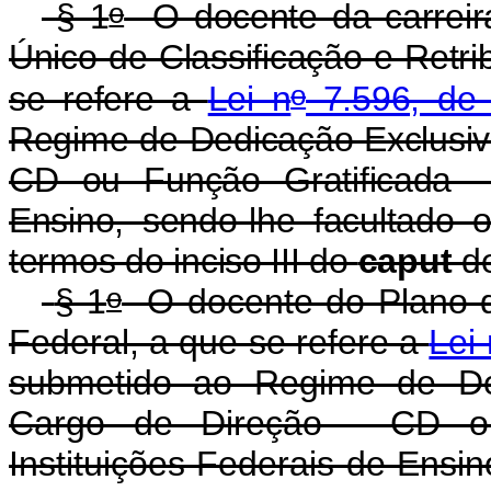
o
§ 1
O docente da carreira
Único de Classificação e Retr
o
se refere a
Lei n
7.596, de 
Regime de Dedicação Exclusiv
CD ou Função Gratificada -
Ensino, sendo-lhe facultado
termos do inciso III do
caput
de
o
§ 1
O docente do Plano de
Federal, a que se refere a
Lei 
submetido ao Regime de Ded
Cargo de Direção - CD ou
Instituições Federais de Ensin