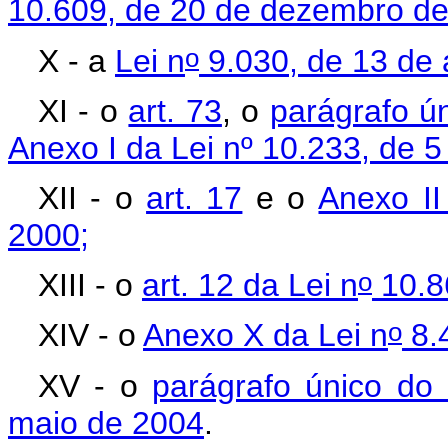
10.609, de 20 de dezembro de
o
X - a
Lei n
9.030, de 13 de a
XI - o
art. 73
, o
parágrafo ún
Anexo I da Lei nº 10.233, de 5
XII - o
art. 17
e o
Anexo II
2000;
o
XIII - o
art. 12 da Lei n
10.8
o
XIV - o
Anexo X da Lei n
8.
XV - o
parágrafo único do 
maio de 2004
.