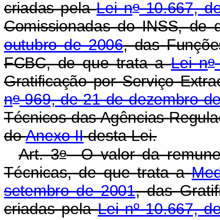
o
criadas pela
Lei n
10.667, de
Comissionadas do INSS, de 
outubro de 2006
, das
Funçõe
o
FCBC, de que trata a
Lei n
Gratificação por Serviço Extra
o
n
969, de 21 de dezembro d
Técnicos das Agências Regul
do
Anexo II
desta Lei.
o
Art. 3
O valor da remune
Técnicas, de que trata a
Med
setembro de 2001
, das Grat
criadas pela
Lei nº 10.667, 