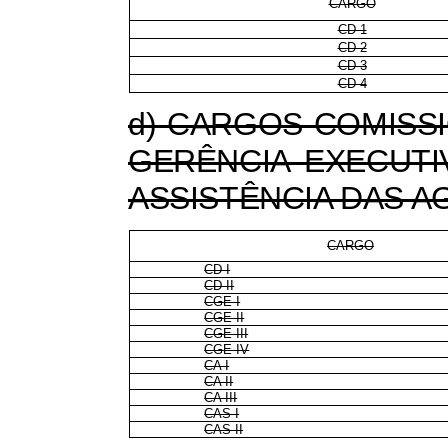
CARGO
CD-1
CD-2
CD-3
CD-4
d) CARGOS COMISS
GERÊNCIA EXECUTI
ASSISTÊNCIA DAS 
CARGO
CD I
CD II
CGE I
CGE II
CGE III
CGE IV
CA I
CA II
CA III
CAS I
CAS II