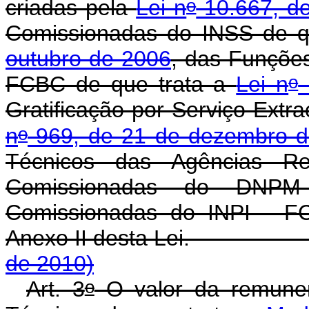
o
criadas pela
Lei n
10.667, d
Comissionadas do INSS de q
outubro de 2006
, das Funçõe
o
FCBC de que trata a
Lei n
Gratificação por Serviço Extra
o
n
969, de 21 de dezembro d
Técnicos das Agências R
Comissionadas do DNP
Comissionadas do INPI - FC
Anexo II desta Le
de 2010)
o
Art. 3
O valor da remune