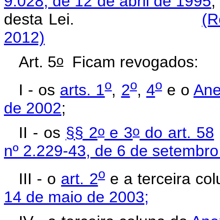
9.028, de 12 de abril de 1995
,
desta Lei.
(R
2012)
o
Art. 5
Ficam revogados:
o
o
o
I - os
arts. 1
,
2
,
4
e o
Ane
de 2002
;
o
o
II - os
§§ 2
e 3
do art. 58
nº 2.229-43, de 6 de setembr
o
III - o
art. 2
e a terceira co
14 de maio de 2003;