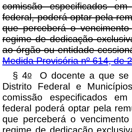
comissão especificados em
federal, poderá optar pela re
que perceberá o vencimento 
regime de dedicação exclusi
ao órgão ou entida
Medida Provisória nº 614, de 
o
§ 4
O docente a que se r
Distrito Federal e Municíp
comissão especificados em
federal poderá optar pela re
que perceberá o vencimento 
regime de dedicação exclusi