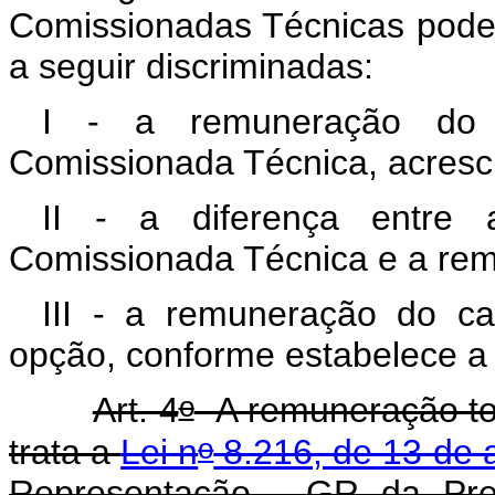
Comissionadas Técnicas pode
a seguir discriminadas:
I - a remuneração do v
Comissionada Técnica, acresc
II - a diferença entre
Comissionada Técnica e a rem
III - a remuneração do ca
opção, conforme estabelece a 
o
Art. 4
A remuneração tot
o
trata a
Lei n
8.216, de 13 de 
Representação -
GR da Pres