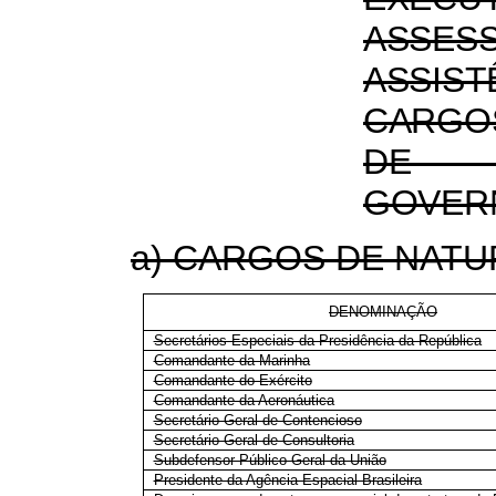
ASSES
ASSI
CARGO
DE T
GOVER
a) CARGOS DE NATU
DENOMINAÇÃO
Secretários Especiais da Presidência da República
Comandante da Marinha
Comandante do Exército
Comandante da Aeronáutica
Secretário-Geral de Contencioso
Secretário-Geral de Consultoria
Subdefensor Público Geral da União
Presidente da Agência Espacial Brasileira