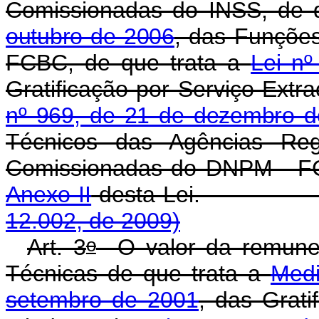
Comissionadas do INSS, de 
outubro de 2006
, das Funçõe
FCBC, de que trata a
Lei n
Gratificação por Serviço Extra
nº 969, de 21 de dezembro 
Técnicos das Agências Re
Comissionadas do DNPM - FC
Anexo II
desta L
12.002, de 2009)
o
Art. 3
O valor da remune
Técnicas de que trata a
Medi
setembro de 2001
, das Grat