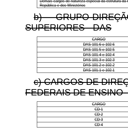
Demais cargos de natureza especial da estrutura da 
República e dos Ministérios
b) GRUPO-DIREÇ
SUPERIORES - DAS
CARGO
DAS 101.6 e 102.6
DAS 101.5 e 102.5
DAS 101.4 e 102.4
DAS 101.3 e 102.3
DAS 101.2 e 102.2
DAS 101.1 e 102.1
c) CARGOS DE DIRE
FEDERAIS DE ENSINO 
CARGO
CD-1
CD-2
CD-3
CD-4