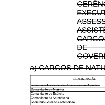
GERÊN
EXEC
ASSES
ASSI
CARGO
DE T
GOVER
a) CARGOS DE NATU
DENOMINAÇÃO
Secretários Especiais da Presidência da República
Comandante da Marinha
Comandante do Exército
Comandante da Aeronáutica
Secretário-Geral de Contencioso