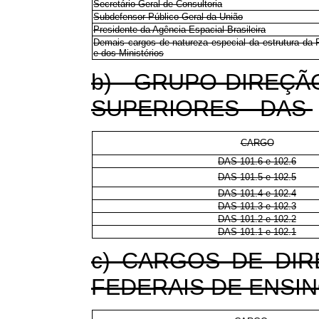
Secretário-Geral de Consultoria
Subdefensor Público Geral da União
Presidente da Agência Espacial Brasileira
Demais cargos de natureza especial da estrutura da 
e dos Ministérios
b) GRUPO-DIREÇ
SUPERIORES - DAS
CARGO
DAS 101.6 e 102.6
DAS 101.5 e 102.5
DAS 101.4 e 102.4
DAS 101.3 e 102.3
DAS 101.2 e 102.2
DAS 101.1 e 102.1
c) CARGOS DE DIR
FEDERAIS DE ENSIN