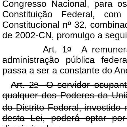
Congresso Nacional, para os
Constituição Federal, c
Constitucional nº 32, combina
de 2002-CN, promulgo a seguin
o
Art. 1
A remunera
administração pública feder
passa a ser a constante do Ane
o
Art. 2
O servidor ocupant
qualquer dos Poderes da Uni
do Distrito Federal
, investido
desta Lei, poderá optar po