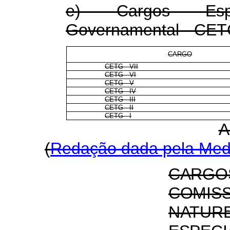
e) Cargos Espe
Governamental - CE
CARGO
CETG - VII
CETG - VI
CETG - V
CETG - IV
CETG - III
CETG - II
CETG - I
A
(
Redação dada pela Medi
CARGO
COMIS
NATUR