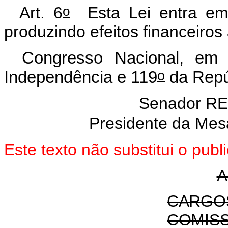
o
Art. 6
Esta Lei entra em
produzindo efeitos financeiros 
Congresso Nacional, em
o
Independência e 119
da Repú
Senador R
Presidente da Mes
Este texto não substitui o pu
A
CARGO
COMIS