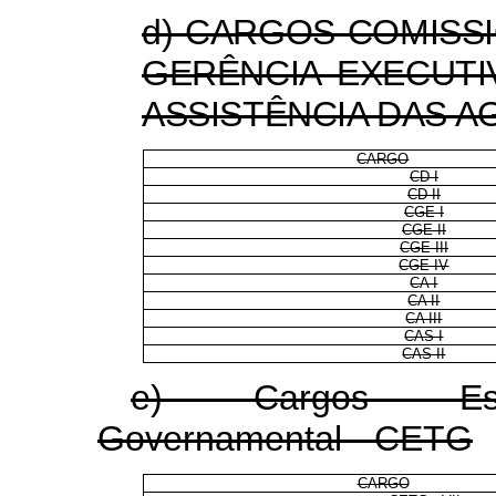
d) CARGOS COMISS
GERÊNCIA EXECUTI
ASSISTÊNCIA DAS 
CARGO
CD I
CD II
CGE I
CGE II
CGE III
CGE IV
CA I
CA II
CA III
CAS I
CAS II
e) Cargos Esp
Governamental - CETG
CARGO