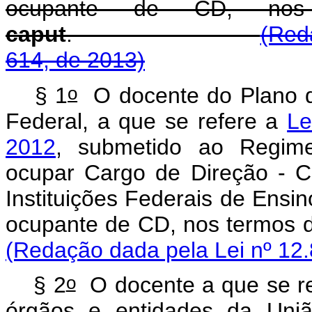
ocupante de CD, nos
caput
.
(Red
614, de 2013)
o
§ 1
O docente do Plano de
Federal, a que se refere a
Le
2012
, submetido ao Regime
ocupar Cargo de Direção - C
Instituições Federais de Ensin
ocupante de CD, nos termos do
(Redação dada pela Lei nº 12.
o
§ 2
O docente a que se re
órgãos e entidades da Uniã