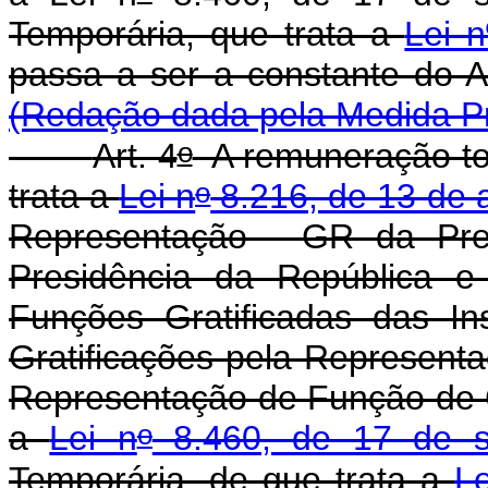
Temporária, que trata a
Lei 
passa a ser a constan
(Redação dada pela Medida Pr
o
Art. 4
A remuneração tot
o
trata a
Lei n
8.216, de 13 de 
Representação - GR da Pres
Presidência da República e
Funções Gratificadas das In
Gratificações pela Representa
Representação de Função de G
o
a
Lei n
8.460, de 17 de s
Temporária, de que trata a
Le