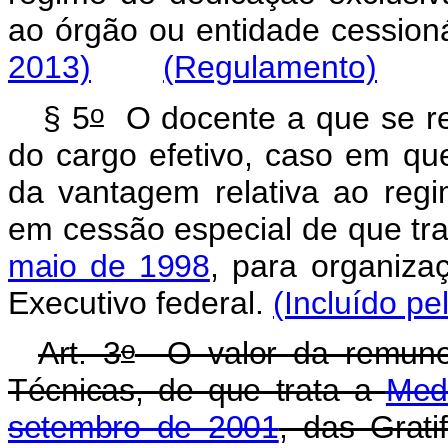
ao órgão ou entidade cession
2013)
(Regulamento)
o
§ 5
O docente a que se re
do cargo efetivo, caso em qu
da vantagem relativa ao reg
em cessão especial de que tr
maio de 1998
, para organiza
Executivo federal.
(Incluído pe
o
Art. 3
O valor da remune
Técnicas, de que trata a
Medi
setembro de 2001
, das Grat