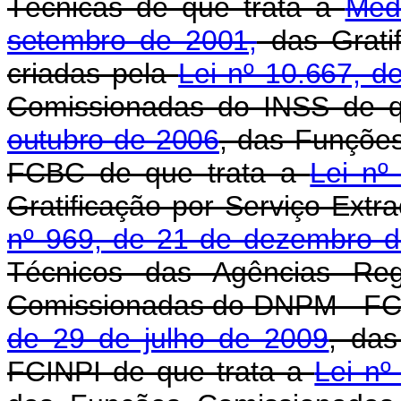
Técnicas de que trata a
Medi
setembro de 2001,
das Grati
criadas pela
Lei nº 10.667, 
Comissionadas do INSS de q
outubro de 2006
, das Funçõe
FCBC de que trata a
Lei nº
Gratificação por Serviço Extr
nº 969, de 21 de dezembro 
Técnicos das Agências Re
Comissionadas do DNPM - FC
de 29 de julho de 2009
, da
FCINPI de que trata a
Lei nº