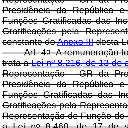
Presidência da República e
Funções Gratificadas das Ins
Gratificações pela Represe
constante do
Anexo III
desta Le
o
Art. 4
A remuneração tot
trata a
Lei nº 8.216, de 13 de
Representação - GR da Pres
Presidência da República e
Funções Gratificadas das In
Gratificações pela Representa
Representação de Função de G
o
a Lei n
8.460, de 17 de se