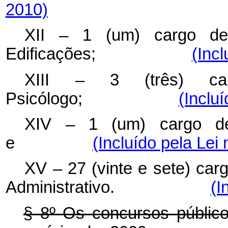
2010)
XII – 1 (um) cargo de
Edificações;
(Incl
XIII – 3 (três) ca
Psicólogo;
(Inclu
XIV – 1 (um) cargo de 
e
(Incluído pela Lei
XV – 27 (vinte e sete) car
Administrativo.
(I
§ 8º Os concursos públic