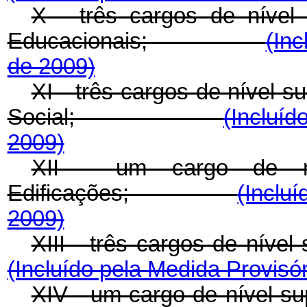
X - três cargos de nível
Educacionais;
(Inc
de 2009)
XI - três cargos de nível 
Social;
(Incluíd
2009)
XII - um cargo de ní
Edificações;
(Incluí
2009)
XIII - três cargos de
(Incluído pela Medida Provisór
XIV - um cargo de nív