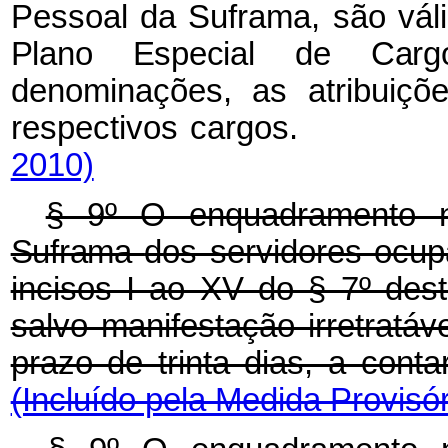
Pessoal da Suframa, são vál
Plano Especial de Ca
denominações, as atribuiçõ
respectivos carg
2010)
§ 9º O enquadramento
Suframa
dos servidores ocup
incisos I ao XV do § 7º dest
salvo manifestação irretratáv
prazo de trinta dias, a cont
(Incluído pela Medida Provisór