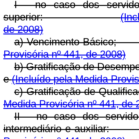
I - no caso dos servido
superior:
(Inc
de 2008)
a) Vencimento
Provisória nº 441, de 2008)
b) Gratificação de Dese
e
(Incluído pela Medida Provis
c) Gratificação de Qualific
Medida Provisória nº 441, de 
II - no caso dos servido
intermediário e a