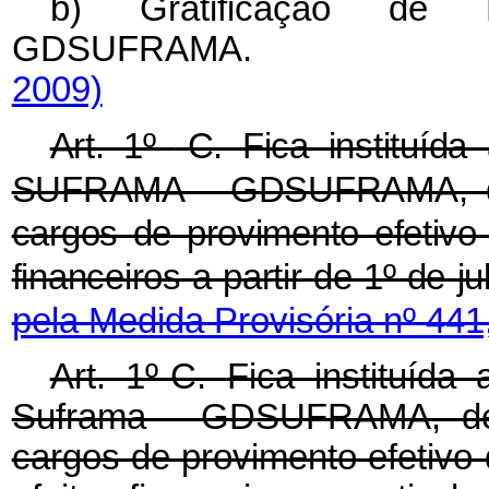
b) Gratificação de
GDSUFRAM
2009)
Art. 1º
-C.
Fica instituíd
SUFRAMA - GDSUFRAMA, devi
cargos de provimento efetivo 
financeiros a partir de 1º de 
pela Medida Provisória nº 441
Art. 1º-C.
Fica instituíd
Suframa - GDSUFRAMA, devi
cargos de provimento efetivo d