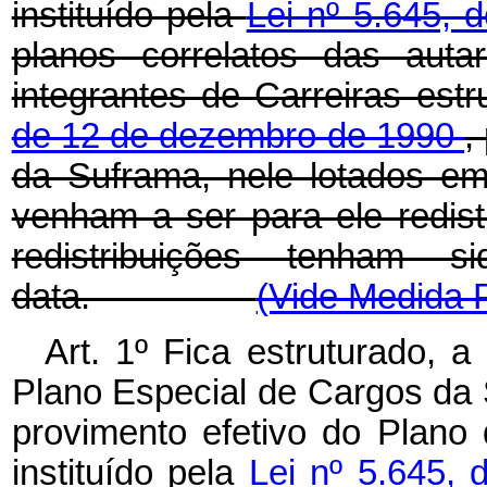
instituído pela
Lei nº 5.645,
planos correlatos das auta
integrantes de Carreiras est
de 12 de dezembro de 1990
,
da Suframa, nele lotados e
venham a ser para ele redist
redistribuições tenham s
data.
(Vide Medida P
Art. 1º Fica estruturado, a
Plano Especial de Cargos da
provimento efetivo do Plano
instituído pela
Lei nº 5.645,