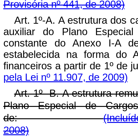
Provisória nº 441, de 2008)
Art. 1º-A.
A estrutura dos c
auxiliar do Plano Especi
constante do Anexo I-A de
estabelecida na forma do A
financeiros a partir de
pela Lei nº 11.907, de 2009)
Art. 1º
-B.
A estrutura remu
Plano Especial de Carg
de:
(Incluí
2008)