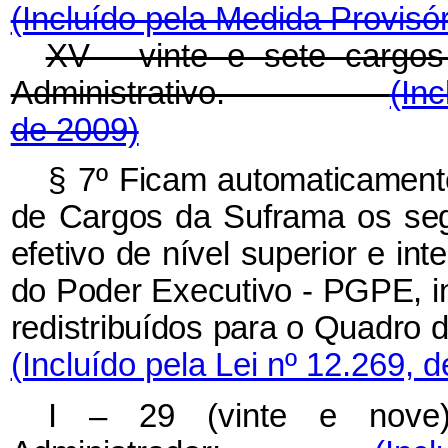
(Incluído pela Medida Provisór
XV - vinte e sete cargos
Administrativo.
(Inc
de 2009)
§ 7º
Ficam automaticamente
de Cargos da Suframa os seg
efetivo de nível superior e in
do Poder Executivo - PGPE, in
redistribuídos para o Q
(Incluído pela Lei nº 12.269, 
I – 29 (vinte e nove)