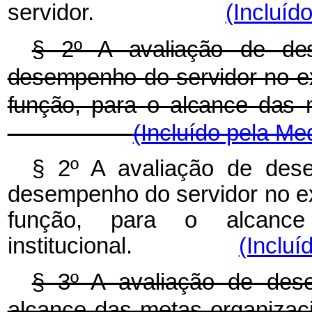
servidor.
(Incluíd
§ 2º A avaliação de des
desempenho do servidor no ex
função, para o alcance das 
(Incluído pela Me
§ 2º A avaliação de dese
desempenho do servidor no ex
função, para o alcan
institucional.
(Incluí
§ 3º A avaliação de desem
alcance das metas organizaci