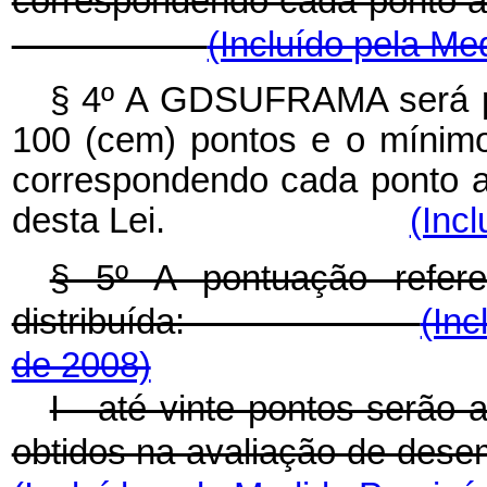
correspondendo cada ponto ao
(Incluído pela Me
§ 4º A GDSUFRAMA será p
100 (cem) pontos e o mínimo 
correspondendo cada ponto ao
desta Lei.
(Incl
§ 5º A pontuação refe
distribuída:
(Inc
de 2008)
I - até vinte pontos serão 
obtidos na avaliação de dese