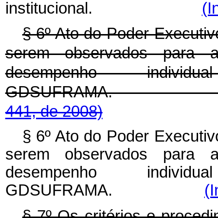
institucional.
(I
§ 6º Ato do Poder Executivo
serem observados para a
desempenho individ
GDSUFRAMA
441, de 2008)
§ 6º Ato do Poder Executivo
serem observados para a
desempenho individ
GDSUFRAMA.
(I
§ 7º Os critérios e proced