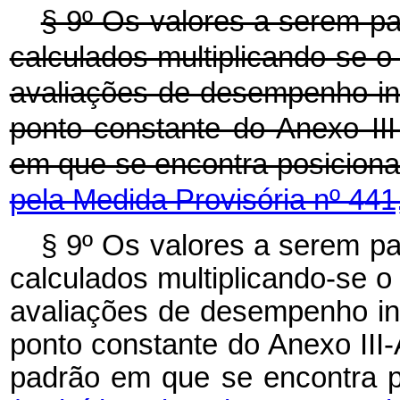
§ 9º Os valores a serem 
calculados multiplicando-se o
avaliações de desempenho indi
ponto constante do Anexo II
em que se encontra posiciona
pela Medida Provisória nº 441
§ 9º Os valores a serem 
calculados multiplicando-se o
avaliações de desempenho indi
ponto constante do Anexo III-
padrão em que se encon