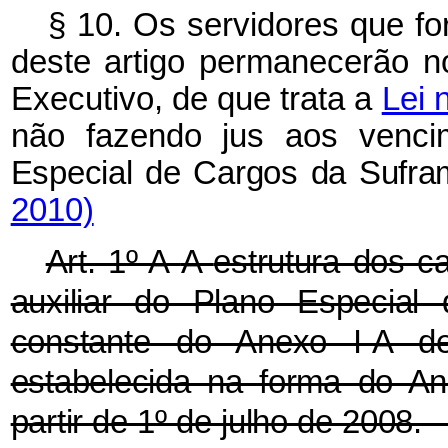
§ 10. Os servidores que fo
deste artigo permanecerão 
Executivo, de que trata a
Lei 
não fazendo jus aos venc
Especial de Cargos da Sufr
2010)
Art. 1º-A
A
estrutura dos c
auxiliar do Plano Especi
constante do Anexo I-A d
estabelecida na forma do Ane
partir de 1º de julh