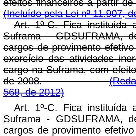
efeitos financeiros a p
(Incluído pela Lei nº 11.907, 
Art. 1º-C. Fica instituíd
Suframa - GDSUFRAMA, devi
cargos de provimento efetivo
exercício das atividades ine
cargo na Suframa, com efeitos
de 2008.
(Reda
568, de 2012)
Art. 1º-C.
Fica instituíd
Suframa - GDSUFRAMA, devi
cargos de provimento efetivo