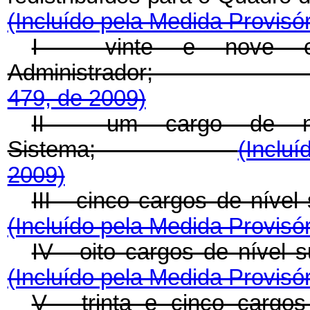
(Incluído pela Medida Provisór
I - vinte e nove ca
Administrador
479, de 2009)
II - um cargo de nív
Sistema;
(Incluí
2009)
III - cinco cargos de
(Incluído pela Medida Provisór
IV - oito cargos de 
(Incluído pela Medida Provisór
V - trinta e cinco cargo