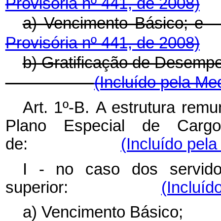
Provisória nº 441, de 2008)
a) Vencimento B
Provisória nº 441, de 2008)
b) Gratificação de Dese
(Incluído pela Me
Art. 1º-B.
A estrutura remu
Plano Especial de Carg
de:
(Incluído pela
I - no caso dos servido
superior:
(Incluíd
a) Vencimento Bá