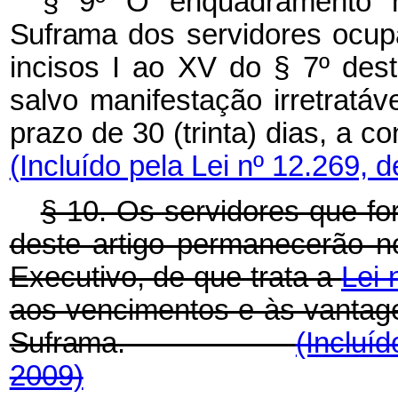
§ 9º O enquadramento
Suframa
dos servidores ocup
incisos I ao XV do § 7º dest
salvo manifestação irretratáv
prazo de 30 (trinta) dia
(Incluído pela Lei nº 12.269, 
§ 10. Os servidores que fo
deste artigo permanecerão 
Executivo, de que trata a
Lei 
aos vencimentos e às vanta
Suframa.
(Incluí
2009)