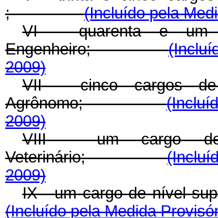
;
(Incluído pela Med
VI - quarenta e um c
Engenheiro;
(Incluí
2009)
VII - cinco cargos de
Agrônomo;
(Incluí
2009)
VIII - um cargo de
Veterinário;
(Incluí
2009)
IX - um cargo de ní
(Incluído pela Medida Provisór