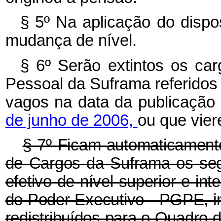
§ 5º Na aplicação do dispo
mudança de nível.
§ 6º Serão extintos os car
Pessoal da Suframa referidos 
vagos na data da publicação
de junho de 2006,
ou que vier
§ 7º
Ficam automaticamente
de Cargos da Suframa os seg
efetivo de nível superior e in
do Poder Executivo - PGPE, in
redistribuídos para o Q