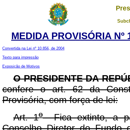
Pres
Subch
MEDIDA PROVISÓRIA Nº 1
Convertida na Lei nº 10.856, de 2004
Texto para impressão
Exposição de Motivos
O PRESIDENTE DA REPÚ
confere o art. 62 da Const
Provisória, com força de lei:
o
Art. 1
Fica extinto, a pa
Conselho Diretor do Fundo 