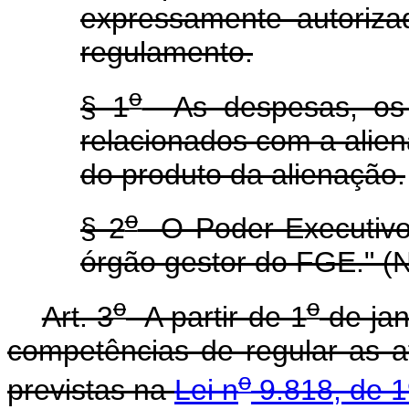
expressamente autoriz
regulamento.
o
§ 1
As despesas, os 
relacionados com a alie
do produto da alienação.
o
§ 2
O Poder Executivo 
órgão gestor do FGE." (
o
o
Art. 3
A partir de 1
de jan
competências de regular as a
o
previstas na
Lei n
9.818, de 1