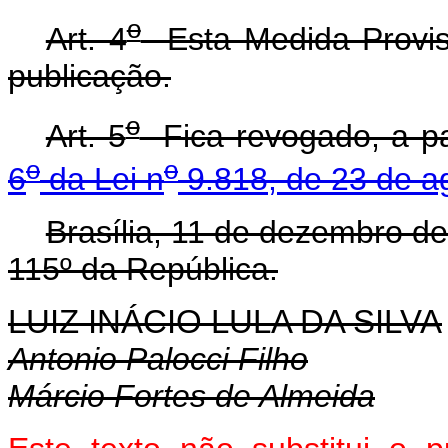
o
Art. 4
Esta Medida Provisó
publicação.
o
Art. 5
Fica revogado, a pa
o
o
6
da Lei n
9.818, de 23 de a
Brasília, 11 de dezembro d
115º da República.
LUIZ INÁCIO LULA DA SILVA
Antonio Palocci Filho
Márcio Fortes de Almeida