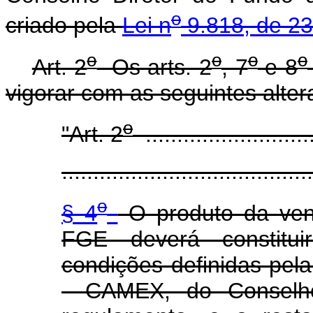
o
criado pela
Lei n
9.818, de 23
o
o
o
o
Art. 2
Os arts. 2
, 7
e 8
vigorar com as seguintes alter
o
"Art. 2
...........................
........................................
o
§ 4
O produto da vend
FGE deverá constitui
condições definidas pel
- CAMEX, do Conselh