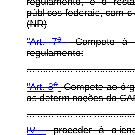
regulamento, e o resta
públicos federais, com c
(NR)
o
"Art. 7
Compete à C
regulamento:
......................................
o
"Art. 8
Compete ao órg
as determinações da C
........................................
IV -
proceder à alien