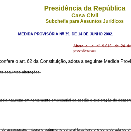
Presidência da República
Casa Civil
Subchefia para Assuntos Jurídicos
o
MEDIDA PROVISÓRIA N
39, DE 14 DE JUNHO 2002.
o
Altera a Lei n
9.615, de 24 de 
providências.
confere o art. 62 da Constituição, adota a seguinte Medida Provi
s seguintes alterações:
o pela natureza eminentemente empresarial da gestão e exploração do desporto
e associação, integra o patrimônio cultural brasileiro e é considerada de el