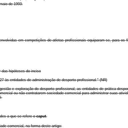
maio de 1993.
nvolvidas em competições de atletas profissionais equiparam-se, para os fi
 das hipóteses do inciso
 27 às entidades de administração de desporto profissional." (NR)
tão e exploração do desporto profissional, as entidades de prática desport
rcial ou não contratarem sociedade comercial para administrar suas atividad
l.
ades a que se refere o
caput
.
ade comercial, na forma deste artigo: