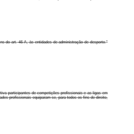
ns do art. 46-A, às entidades de administração de desporto."
iva participantes de competições profissionais e as ligas em
es profissionais equiparam-se, para todos os fins de direito,