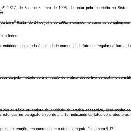
o
 n
9.317, de 5 de dezembro de 1996, de optar pela inscrição no Sistem
S;
o
 da Lei n
8.212, de 24 de julho de 1991, incidindo, no caso, as contribuições
;
bito federal.
entidade equiparada à sociedade comercial de fato ou irregular na forma d
 reduzida pela metade se a entidade de prática desportiva contratante consti
 qualquer sócio ou cotista de entidade de prática desportiva, bem assim 
s referidas no parágrafo único do art. 13, indicando os fatos concretos e o
o
guinte alteração, renumerando-se o atual parágrafo único para § 1
: