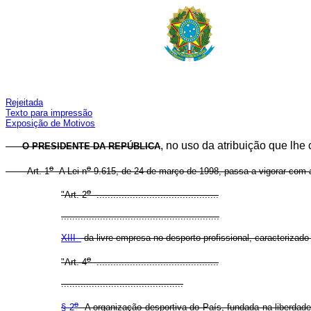
Rejeitada
Texto para impressão
Exposição de Motivos
, no uso da atribuição que lhe 
O PRESIDENTE DA REPÚBLICA
o
o
Art. 1
A Lei n
9.615, de 24 de março de 1998, passa a vigorar com a
o
"Art. 2
............................................
.........................................................
XIII -
da livre empresa no desporto profissional, caracterizad
o
"Art. 4
............................................
............................................
o
§ 2
A organização desportiva do País, fundada na liberdade d