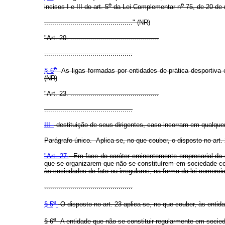
o
o
incisos I e III do art. 5
da Lei Complementar n
75, de 20 de 
............................................" (NR)
"Art. 20. ............................................
............................................
o
§ 6
As ligas formadas por entidades de prática desportiva e
(NR)
"Art. 23. ............................................
............................................
III -
destituição de seus dirigentes, caso incorram em qualquer
Parágrafo único. Aplica-se, no que couber, o disposto no art.
"Art. 27.
Em face do caráter eminentemente empresarial da ges
que se organizarem que não se constituírem em sociedade come
às sociedades de fato ou irregulares, na forma da lei comercia
............................................
o
§ 5
O disposto no art. 23 aplica-se, no que couber, às entid
o
§ 6
A entidade que não se constituir regularmente em socied