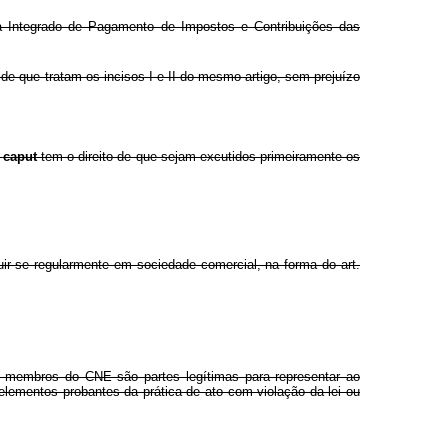
a Integrado de Pagamento de Impostos e Contribuições das
 de que tratam os incisos I e II do mesmo artigo, sem prejuízo
o
caput
tem o direito de que sejam excutidos primeiramente os
tuir-se regularmente em sociedade comercial, na forma do art.
os membros do CNE são partes legítimas para representar ao
s elementos probantes da prática de ato com violação da lei ou