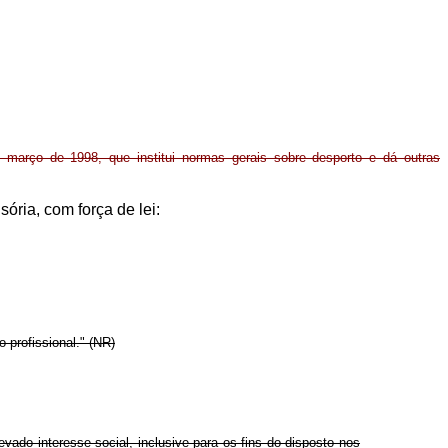
março de 1998, que institui normas gerais sobre desporto e dá outras
sória, com força de lei:
 profissional." (NR)
evado interesse social, inclusive para os fins do disposto nos