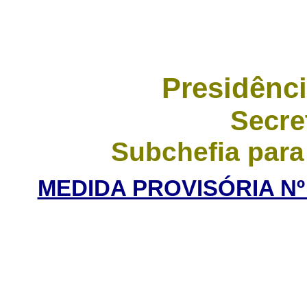
Presidênci
Secre
Subchefia para
MEDIDA PROVISÓRIA Nº 