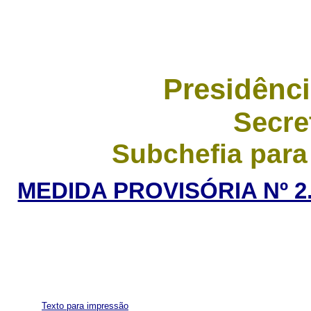
Presidênci
Secre
Subchefia para
MEDIDA PROVISÓRIA Nº 2.1
Texto para impressão