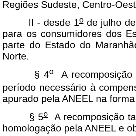
Regiões Sudeste, Centro-Oest
o
II - desde 1
de julho d
para os consumidores dos Es
parte do Estado do Maranhão
Norte.
o
§ 4
A recomposição tar
período necessário à compens
apurado pela ANEEL na forma
o
§ 5
A recomposição tari
homologação pela ANEEL e obs