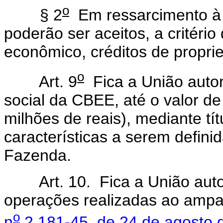
o
§ 2
Em ressarcimento à 
poderão ser aceitos, a critério
econômico, créditos de propr
o
Art. 9
Fica a União autor
social da CBEE, até o valor d
milhões de reais), mediante tí
características a serem defini
Fazenda.
Art. 10. Fica a União autori
operações realizadas ao amp
o
n
2.181-45, de 24 de agosto 