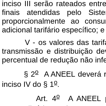
inciso III serão rateados ent
finais atendidas pelo Siste
proporcionalmente ao consum
adicional tarifário específico; e
V - os valores das tarifas
transmissão e distribuição d
percentual de redução não infe
o
§ 2
A ANEEL deverá re
o
inciso IV do § 1
.
o
Art. 4
A ANEEL pro