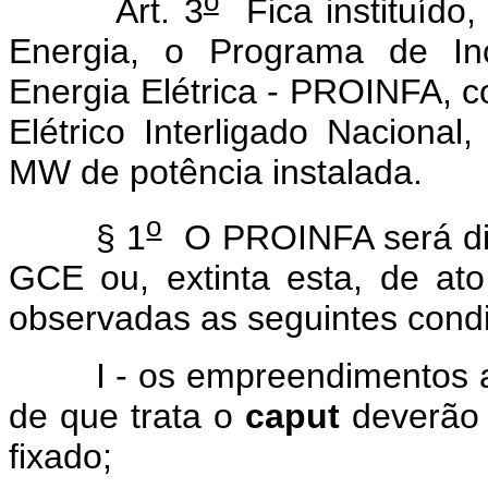
o
Art. 3
Fica instituído,
Energia, o Programa de Inc
Energia Elétrica - PROINFA, c
Elétrico Interligado Naciona
MW de potência instalada.
o
§ 1
O PROINFA será dis
GCE ou, extinta esta, de ato
observadas as seguintes cond
I - os empreendimentos a s
de que trata o
caput
deverão 
fixado;