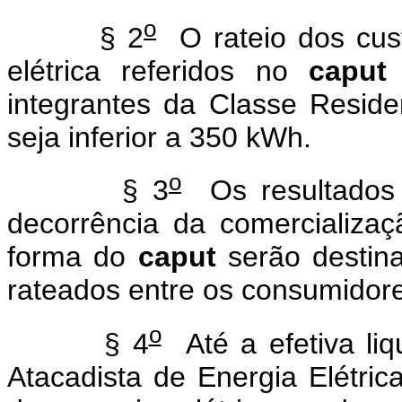
o
§ 2
O rateio dos cust
elétrica referidos no
caput
integrantes da Classe Resid
seja inferior a 350 kWh.
o
§ 3
Os resultados 
decorrência da comercializaç
forma do
caput
serão destin
rateados entre os consumidor
o
§ 4
Até a efetiva li
Atacadista de Energia Elétric