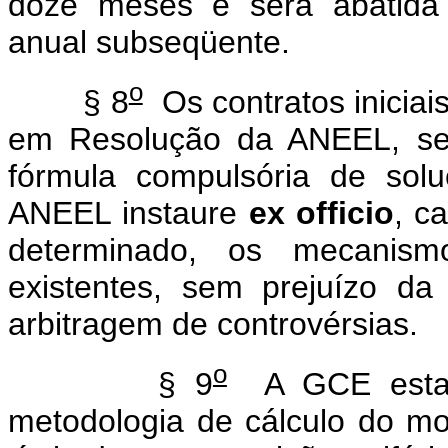
doze meses e será abatida i
anual subseqüente.
o
§ 8
Os contratos iniciai
em Resolução da ANEEL, ser
fórmula compulsória de sol
ANEEL instaure
ex officio
, c
determinado, os mecanism
existentes, sem prejuízo d
arbitragem de controvérsias.
o
§ 9
A GCE estabe
metodologia de cálculo do mo