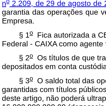
o
n
2.209, de 29 de agosto de
garantia das operações que v
Empresa.
o
§ 1
Fica autorizada a C
Federal - CAIXA como agente 
o
§ 2
Os títulos de que tr
depositados em conta custódi
o
§ 3
O saldo total das o
garantidas com títulos público
deste artigo, não poderá ultr