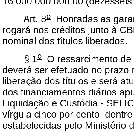
16.000.000.000,00 (dezesseis b
o
Art. 8
Honradas as garant
rogará nos créditos junto à C
nominal dos títulos liberados.
o
§ 1
O ressarcimento de 
deverá ser efetuado no prazo m
liberação dos títulos e será a
dos financiamentos diários ap
Liquidação e Custódia - SELIC
vírgula cinco por cento, dentr
estabelecidas pelo Ministério