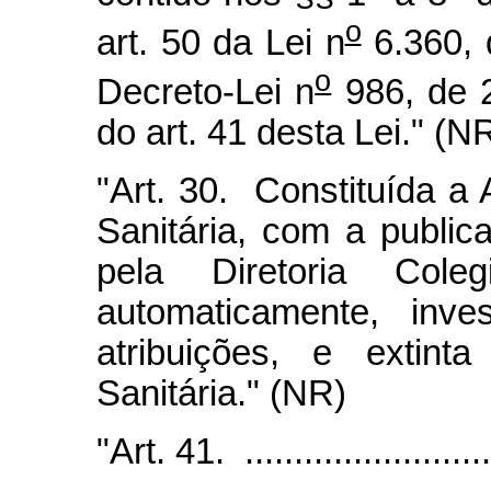
o
art. 50 da Lei n
6.360, 
o
Decreto-Lei n
986, de 2
do art. 41 desta Lei." (N
"Art. 30. Constituída a 
Sanitária, com a public
pela Diretoria Coleg
automaticamente, inve
atribuições, e extint
Sanitária." (NR)
"Art. 41. ...........................