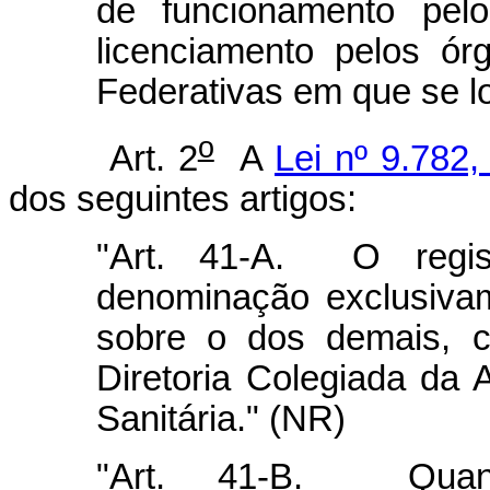
de funcionamento pel
licenciamento pelos ór
Federativas em que se l
o
Art. 2
A
Lei nº 9.782,
dos seguintes artigos:
"Art. 41-A. O regi
denominação exclusivam
sobre o dos demais, c
Diretoria Colegiada da 
Sanitária." (NR)
"Art. 41-B. Quan