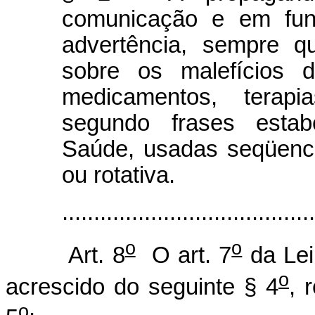
comunicação e em funç
advertência, sempre qu
sobre os malefícios d
medicamentos, terapi
segundo frases estabe
Saúde, usadas seqüenci
ou rotativa.
.....................................
o
o
Art. 8
O art. 7
da Lei
o
acrescido do seguinte § 4
, 
o