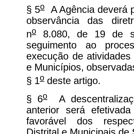
o
§ 5
A Agência deverá p
observância das diret
o
n
8.080, de 19 de s
seguimento ao proces
execução de atividades 
e Municípios, observada
o
§ 1
deste artigo.
o
§ 6
A descentralizaç
anterior será efetiva
favorável dos respec
Distrital e Municipais de