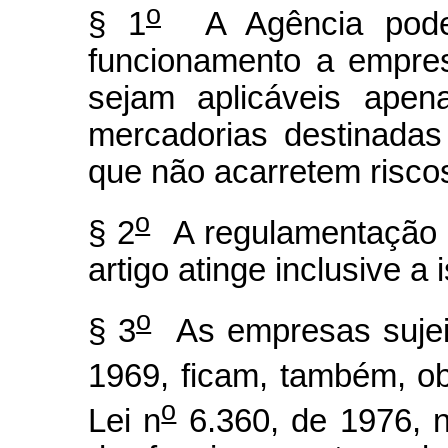
o
§ 1
A Agência poder
funcionamento a empres
sejam aplicáveis apen
mercadorias destinada
que não acarretem riscos
o
§ 2
A regulamentação 
artigo atinge inclusive a 
o
§ 3
As empresas sujeit
1969, ficam, também, ob
o
Lei n
6.360, de 1976, n