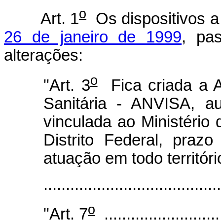
o
Art. 1
Os dispositivos a
26 de janeiro de 1999
, pa
alterações:
o
"Art. 3
Fica criada a A
Sanitária - ANVISA, au
vinculada ao Ministério
Distrito Federal, praz
atuação em todo territóri
.....................................
o
"Art. 7
...........................