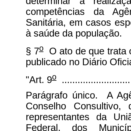
determinar a realiza
competências da Agên
Sanitária, em casos esp
à saúde da população.
o
§ 7
O ato de que trata o
publicado no Diário Ofici
o
"Art. 9
...........................
Parágrafo único. A Ag
Conselho Consultivo, 
representantes da Uni
Federal, dos Municí