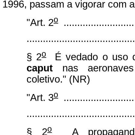
1996, passam a vigorar com a
o
"Art. 2
...........................
........................................
o
§ 2
É vedado o uso d
caput
nas aeronaves 
coletivo." (NR)
o
"Art. 3
...........................
........................................
o
§ 2
A propaganda 