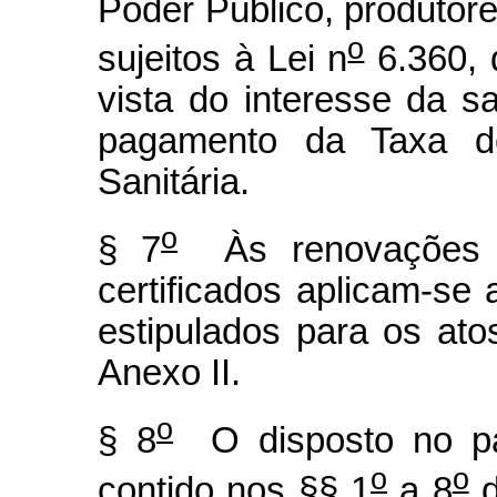
Poder Público, produto
o
sujeitos à Lei n
6.360, 
vista do interesse da s
pagamento da Taxa de 
Sanitária.
o
§ 7
Às renovações de
certificados aplicam-se 
estipulados para os atos
Anexo II.
o
§ 8
O disposto no par
o
o
contido nos §§ 1
a 8
d