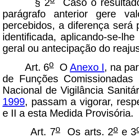
§ 2
Caso o resultado
parágrafo anterior gere val
percebidos, a diferença ser
identificada, aplicando-se-l
geral ou antecipação do reaju
o
Art. 6
O
Anexo I
, na pa
de Funções Comissionadas d
Nacional de Vigilância Sanitá
1999
, passam a vigorar, res
e II a esta Medida Provisória.
o
o
Art. 7
Os arts. 2
e 3