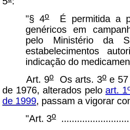
5
:
o
"§ 4
É permitida a p
genéricos em campanha
pelo Ministério da 
estabelecimentos auto
indicação do medicament
o
o
Art. 9
Os arts. 3
e 57 
de 1976, alterados pelo
art. 
de 1999
, passam a vigorar co
o
"Art. 3
...........................