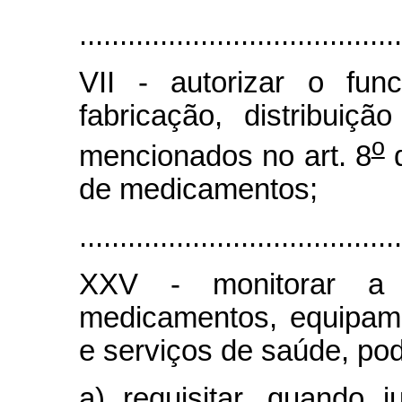
........................................
VII - autorizar o fu
fabricação, distribuiç
o
mencionados no art. 8
d
de medicamentos;
........................................
XXV - monitorar a
medicamentos, equipam
e serviços de saúde, pod
a) requisitar, quando j