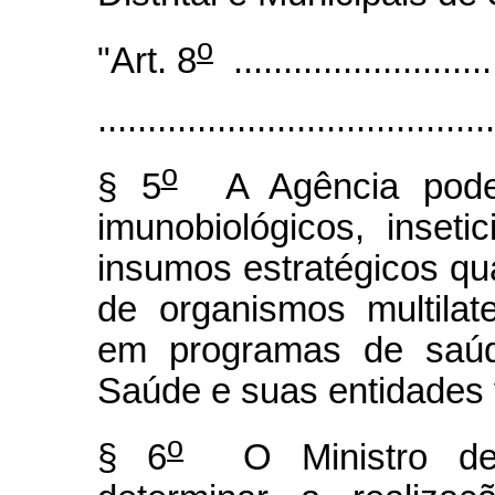
o
"Art. 8
...........................
........................................
o
§ 5
A Agência poderá
imunobiológicos, inset
insumos estratégicos qu
de organismos multilate
em programas de saúde
Saúde e suas entidades 
o
§ 6
O Ministro de