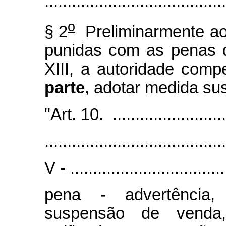
........................................
o
§ 2
Preliminarmente ao
punidas com as penas dos
XIII, a autoridade comp
parte
, adotar medida su
"Art. 10. ...........................
........................................
V - ...................................
pena - advertência,
suspensão de venda