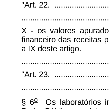
"Art. 22. ...........................
........................................
X - os valores apurad
financeiro das receitas p
a IX deste artigo.
.....................................
"Art. 23. ...........................
........................................
o
§ 6
Os laboratórios in