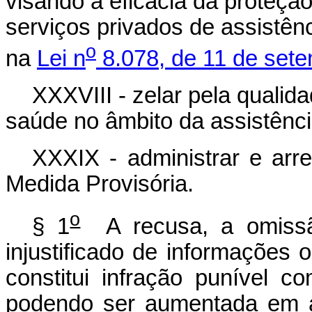
visando a eficácia da proteçã
serviços privados de assistên
o
na
Lei n
8.078, de 11 de set
XXXVIII - zelar pela qualid
saúde no âmbito da assistênc
XXXIX - administrar e arre
Medida Provisória.
o
§ 1
A recusa, a omissão
injustificado de informações
constitui infração punível c
podendo ser aumentada em a