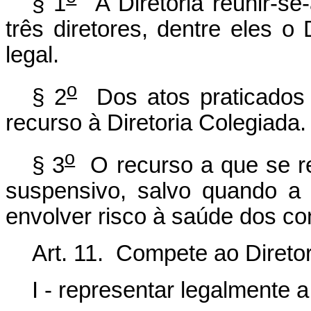
§ 1
A Diretoria reunir-se
três diretores, dentre eles o 
legal.
o
§ 2
Dos atos praticados 
recurso à Diretoria Colegiada.
o
§ 3
O recurso a que se ref
suspensivo, salvo quando a m
envolver risco à saúde dos c
Art. 11. Compete ao Direto
I - representar legalmente 