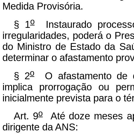
Medida Provisória.
o
§ 1
Instaurado processo
irregularidades, poderá o Pres
do Ministro de Estado da Saú
determinar o afastamento provi
o
§ 2
O afastamento de qu
implica prorrogação ou pe
inicialmente prevista para o t
o
Art. 9
Até doze meses apó
dirigente da ANS: