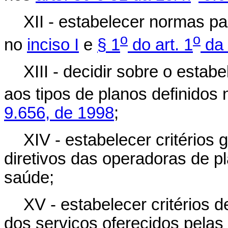
XII - estabelecer normas pa
o
o
no
inciso I
e
§ 1
do art. 1
da 
XIII - decidir sobre o est
aos tipos de planos definidos
9.656, de 1998
;
XIV - estabelecer critérios 
diretivos das operadoras de p
saúde;
XV - estabelecer critérios d
dos serviços oferecidos pelas