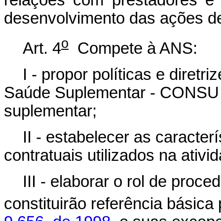
relações com prestadores e 
desenvolvimento das ações d
o
Art. 4
Compete à ANS:
I - propor políticas e diret
Saúde Suplementar - CONSU p
suplementar;
II - estabelecer as caracter
contratuais utilizados na ativ
III - elaborar o rol de pro
constituirão referência básica