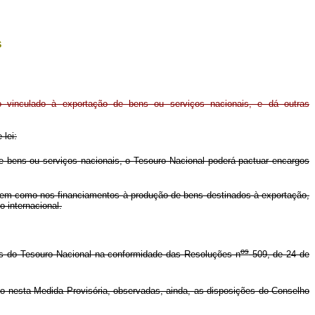
s
 vinculado à exportação de bens ou serviços nacionais, e dá outras
 lei:
 bens ou serviços nacionais, o Tesouro Nacional poderá pactuar encargos
 bem como nos financiamentos à produção de bens destinados à exportação,
 internacional.
os
es do Tesouro Nacional na conformidade das Resoluções n
509, de 24 de
o nesta Medida Provisória, observadas, ainda, as disposições do Conselho