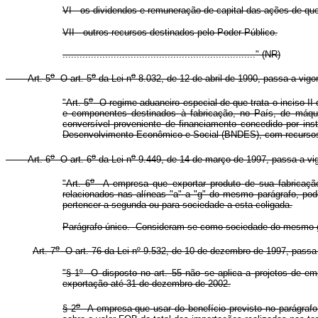
VI - os dividendos e remuneração de capital das ações de que t
VII - outros recursos destinados pelo Poder Público.
...................................................................." (NR)
o
o
o
Art. 5
O art. 5
da Lei n
8.032, de 12 de abril de 1990, passa a vigo
o
"Art. 5
O regime aduaneiro especial de que trata o inciso II 
e componentes destinados à fabricação, no País, de máqui
conversível proveniente de financiamento concedido por insti
Desenvolvimento Econômico e Social (BNDES), com recursos 
o
o
o
Art. 6
O art. 6
da Lei n
9.449, de 14 de março de 1997, passa a vig
o
"Art. 6
A empresa que exportar produto de sua fabricação,
relacionados nas alíneas "a" a "g" do mesmo parágrafo, pod
pertencer a segunda ou para sociedade a esta coligada.
Parágrafo único. Consideram-se como sociedade do mesmo gr
o
Art. 7
O art. 76 da Lei n
º
9.532, de 10 de dezembro de 1997, passa a
"§ 1
º
O disposto no art. 55 não se aplica a projetos de emp
exportação até 31 de dezembro de 2002.
o
§ 2
A empresa que usar do benefício previsto no parágrafo a