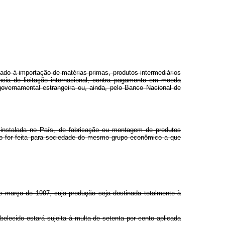
ado à importação de matérias-primas, produtos intermediários
cia de licitação internacional, contra pagamento em moeda
e governamental estrangeira ou, ainda, pelo Banco Nacional de
, instalada no País, de fabricação ou montagem de produtos
ção for feita para sociedade do mesmo grupo econômico a que
 março de 1997, cuja produção seja destinada totalmente à
belecido estará sujeita à multa de setenta por cento aplicada