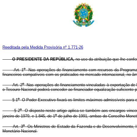
Reeditada pela Medida Provisória nº 1.771-26
O PRESIDENTE DA REPÚBLICA,
no uso da atribuição que lhe confe
o
Art. 1
Nas operações de financiamento com recursos da Programação
financeiros compatíveis com os praticados no mercado internacional, no 
o
Art. 2
Nas operações de financiamento vinculadas à exportação de be
o Tesouro Nacional poderá conceder ao financiador equalização suficiente 
o
§ 1
O Poder Executivo fixará os limites máximos admissíveis para efe
o
§ 2
O disposto neste artigo aplica-se também aos encargos vincen
o
janeiro de 1979, e 1.845, de 1
de julho de 1991, ambas do Conselho Monetá
o
Art. 3
Os Ministros de Estado da Fazenda e do Desenvolvimento, Ind
Monetário Nacional.