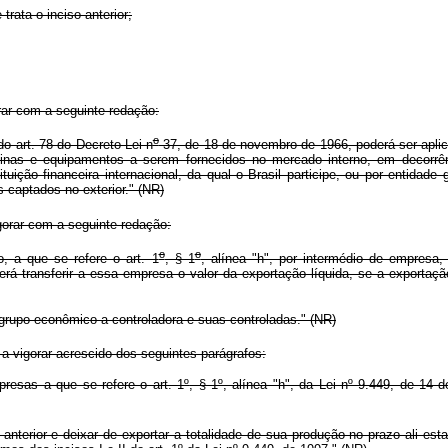
rata o inciso anterior;
rar com a seguinte redação:
o
do art. 78 do Decreto-Lei n
37, de 18 de novembro de 1966, poderá ser aplic
nas e equipamentos a serem fornecidos no mercado interno, em decorrên
tuição financeira internacional, da qual o Brasil participe, ou por entidad
captados no exterior." (NR)
orar com a seguinte redação:
o
o
 a que se refere o art. 1
, § 1
, alínea "h", por intermédio de empresa
erá transferir a essa empresa o valor da exportação líquida, se a exporta
upo econômico a controladora e suas controladas." (NR)
 vigorar acrescido dos seguintes parágrafos:
resas a que se refere o art. 1
º
, § 1
º
, alínea "h", da Lei n
º
9.449, de 14 de
nterior e deixar de exportar a totalidade de sua produção no prazo ali esta