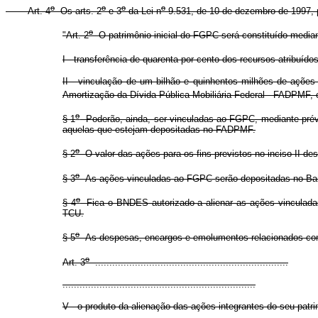
o
o
o
o
Art. 4
Os arts. 2
e 3
da Lei n
9.531, de 10 de dezembro de 1997, 
o
"Art. 2
O patrimônio inicial do FGPC será constituído median
I - transferência de quarenta por cento dos recursos atribuídos
II - vinculação de um bilhão e quinhentos milhões de açõe
Amortização da Dívida Pública Mobiliária Federal - FADPMF, c
o
§ 1
Poderão, ainda, ser vinculadas ao FGPC, mediante prévi
aquelas que estejam depositadas no FADPMF.
o
§ 2
O valor das ações para os fins previstos no inciso II d
o
§ 3
As ações vinculadas ao FGPC serão depositadas no Ba
o
§ 4
Fica o BNDES autorizado a alienar as ações vinculadas
TCU.
o
§ 5
As despesas, encargos e emolumentos relacionados com 
o
Art. 3
....................................................................
....................................................................
V - o produto da alienação das ações integrantes do seu patri