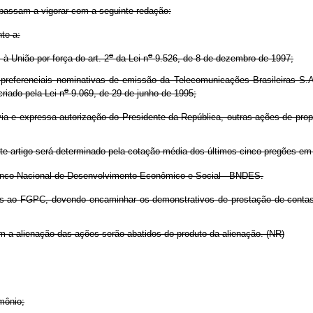
passam a vigorar com a seguinte redação:
te a:
o
o
 à União por força do art. 2
da Lei n
9.526, de 8 de dezembro de 1997;
s preferenciais nominativas de emissão da Telecomunicações Brasileiras
o
riado pela Lei n
9.069, de 29 de junho de 1995;
a e expressa autorização do Presidente da República, outras ações de propr
este artigo será determinado pela cotação média dos últimos cinco pregões e
nco Nacional de Desenvolvimento Econômico e Social - BNDES.
 ao FGPC, devendo encaminhar os demonstrativos de prestação de contas r
a alienação das ações serão abatidos do produto da alienação. (NR)
mônio;