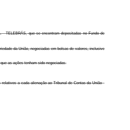
 S.A. - TELEBRÁS, que se encontram depositadas no Fundo de
iedade da União, negociadas em bolsas de valores, inclusive
m que as ações tenham sido negociadas.
elativos a cada alienação ao Tribunal de Contas da União -