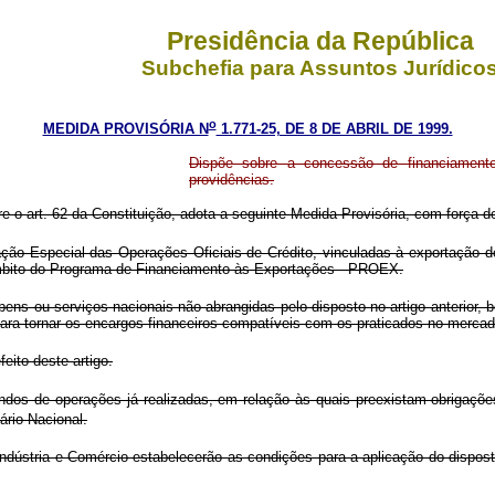
Presidência da República
Subchefia para Assuntos Jurídico
o
MEDIDA PROVISÓRIA N
1.771-25, DE 8 DE ABRIL DE 1999.
Dispõe sobre a concessão de financiamento
providências.
re o art. 62 da Constituição, adota a seguinte Medida Provisória, com força de
 Especial das Operações Oficiais de Crédito, vinculadas à exportação de
âmbito do Programa de Financiamento às Exportações - PROEX.
ns ou serviços nacionais não abrangidas pelo disposto no artigo anterior,
para tornar os encargos financeiros compatíveis com os praticados no mercado
ito deste artigo.
dos de operações já realizadas, em relação às quais preexistam obrigaçõ
rio Nacional.
ústria e Comércio estabelecerão as condições para a aplicação do dispost