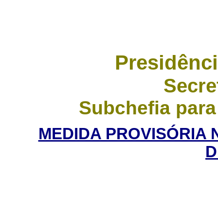
Presidênci
Secre
Subchefia para
MEDIDA PROVISÓRIA Nº
D