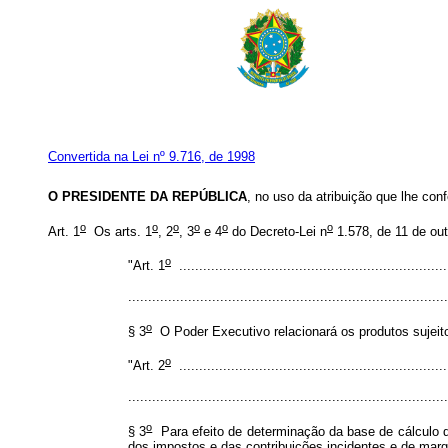
Convertida na Lei nº 9.716, de 1998
O PRESIDENTE DA REPÚBLICA
, no uso da atribuição que lhe conf
o
o
o
o
o
o
Art. 1
Os arts. 1
, 2
, 3
e 4
do Decreto-Lei n
1.578, de 11 de ou
o
"Art. 1
...................................................................
................................................................................
o
§ 3
O Poder Executivo relacionará os produtos sujeit
o
"Art. 2
...................................................................
................................................................................
o
§ 3
Para efeito de determinação da base de cálculo d
dos impostos e das contribuições incidentes e de marg