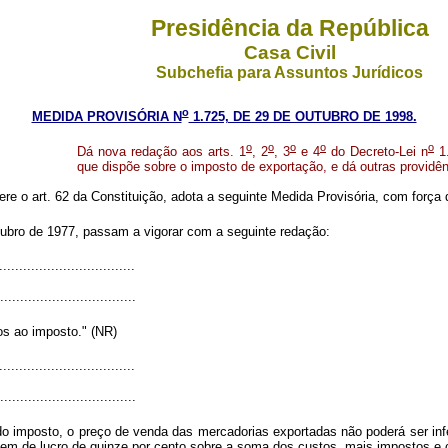
Presidência da República
Casa Civil
Subchefia para Assuntos Jurídicos
o
MEDIDA PROVISÓRIA N
1.725, DE 29 DE OUTUBRO DE 1998.
o
o
o
o
o
Dá nova redação aos arts. 1
, 2
, 3
e 4
do Decreto-Lei n
1.
que dispõe sobre o imposto de exportação, e dá outras providên
ere o art. 62 da Constituição, adota a seguinte Medida Provisória, com força d
tubro de 1977, passam a vigorar com a seguinte redação:
..................................
..................................
os ao imposto." (NR)
..................................
..................................
o imposto, o preço de venda das mercadorias exportadas não poderá ser infe
em de lucro de quinze por cento sobre a soma dos custos, mais impostos e c