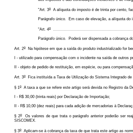
o
"Art. 3
A alíquota do imposto é de trinta por cento, fa
Parágrafo único. Em caso de elevação, a alíquota do i
o
"Art. 4
...................................................................
Parágrafo único. Poderá ser dispensada a cobrança do
o
Art. 2
Na hipótese em que a saída do produto industrializado for ben
I - utilizado para compensação com o incidente na saída de outros p
II - objeto de pedido de restituição, em espécie, ou para compensaç
o
Art. 3
Fica instituída a Taxa de Utilização do Sistema Integrado de
o
§ 1
A taxa a que se refere este artigo será devida no Registro da D
I - R$ 30,00 (trinta reais) por Declaração de Importação;
II - R$ 10,00 (dez reais) para cada adição de mercadorias à Declaraç
o
§ 2
Os valores de que trata o parágrafo anterior poderão ser re
SISCOMEX.
o
§ 3
Aplicam-se à cobrança da taxa de que trata este artigo as nor