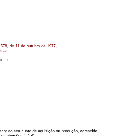
578, de 11 de outubro de 1977,
cias.
e lei:
rior ao seu custo de aquisição ou produção, acrescido
ontribuições." (NR)