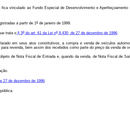
 fica vinculado ao Fundo Especial de Desenvolvimento e Aperfeiçoamento da
o
istradas a partir de 1
de janeiro de 1999.
o
o
ue trata o
§ 3
do art. 61 da Lei n
9.430, de 27 de dezembro de 1996
.
rado em seus atos constitutivos, a compra e venda de veículos automotor
s para revenda, bem assim dos recebidos como parte do preço da venda de v
 objeto de Nota Fiscal de Entrada e, quando da venda, de Nota Fiscal de Saíd
ação.
, de 27 de dezembro de 1996
.
pública.