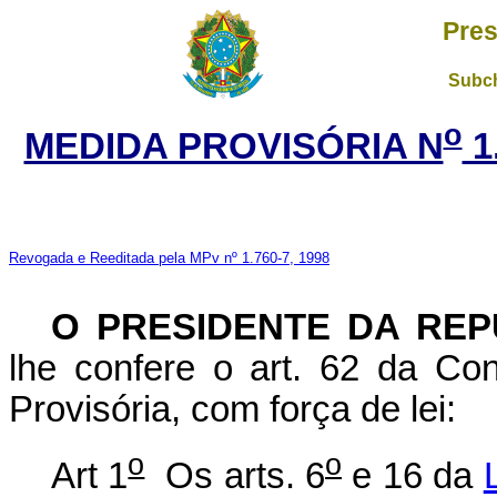
Pres
Subch
o
MEDIDA PROVISÓRIA N
1
Revogada e Reeditada pela MPv nº 1.760-7, 1998
O PRESIDENTE DA REP
lhe confere o art. 62 da Con
Provisória, com força de lei:
o
o
Art 1
Os arts. 6
e 16 da