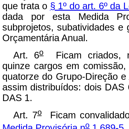
que trata o
§ 1º do art. 6º da 
dada por esta Medida Pro
subprojetos, subatividades e
Orçamentária Anual.
o
Art. 6
Ficam criados, na
quinze cargos em comissão,
quatorze do Grupo-Direção e
assim distribuídos: dois DAS
DAS 1.
o
Art. 7
Ficam convalidado
o
Medida Provisória n
1.689-5,