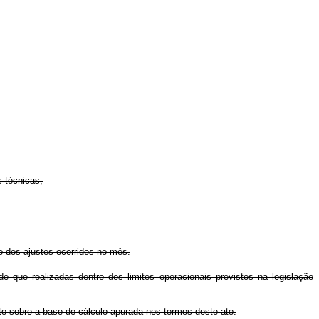
s técnicas;
o dos ajustes ocorridos no mês.
 que realizadas dentro dos limites operacionais previstos na legislação
nto sobre a base de cálculo apurada nos termos deste ato.