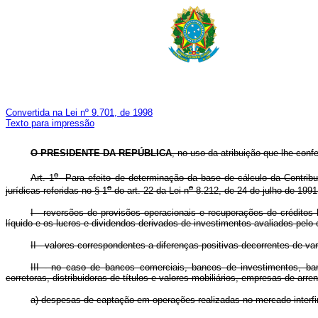
Convertida na Lei nº 9.701, de 1998
Texto para impressão
O PRESIDENTE DA REPÚBLICA
, no uso da atribuição que lhe conf
o
Art. 1
Para efeito de determinação da base de cálculo da Contribui
o
o
jurídicas referidas no § 1
do art. 22 da Lei n
8.212, de 24 de julho de 1991
I - reversões de provisões operacionais e recuperações de créditos 
líquido e os lucros e dividendos derivados de investimentos avaliados pel
II - valores correspondentes a diferenças positivas decorrentes de v
III - no caso de bancos comerciais, bancos de investimentos, ban
corretoras, distribuidoras de títulos e valores mobiliários, empresas de arr
a) despesas de captação em operações realizadas no mercado interfina