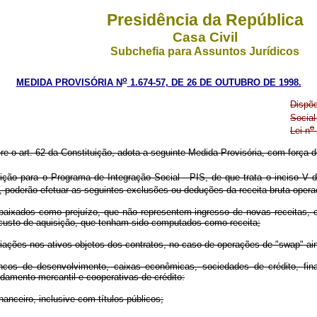
Presidência da República
Casa Civil
Subchefia para Assuntos Jurídicos
o
MEDIDA PROVISÓRIA N
1.674-57, DE 26 DE OUTUBRO DE 1998.
Dispõe
Social
o
Lei n
ere o art. 62 da Constituição, adota a seguinte Medida Provisória, com força de
ção para o Programa de Integração Social - PIS, de que trata o inciso V do
, poderão efetuar as seguintes exclusões ou deduções da receita bruta opera
baixados como prejuízo, que não representem ingresso de novas receitas, o 
o custo de aquisição, que tenham sido computados como receita;
ariações nos ativos objetos dos contratos, no caso de operações de "swap" ai
cos de desenvolvimento, caixas econômicas, sociedades de crédito, finan
endamento mercantil e cooperativas de crédito:
nceiro, inclusive com títulos públicos;