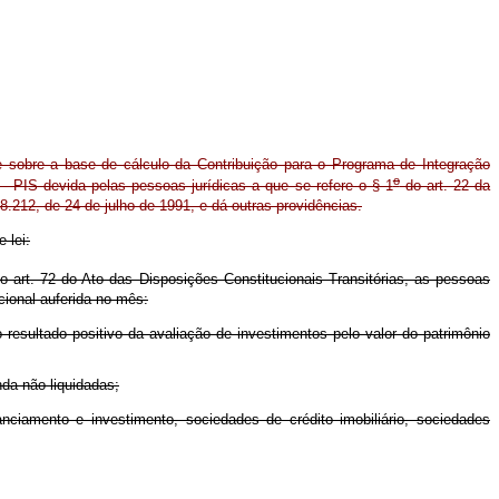
 sobre a base de cálculo da Contribuição para o Programa de Integração
o
 - PIS devida pelas pessoas jurídicas a que se refere o § 1
do art. 22 da
8.212, de 24 de julho de 1991, e dá outras providências.
 lei:
 art. 72 do Ato das Disposições Constitucionais Transitórias, as pessoas
cional auferida no mês:
resultado positivo da avaliação de investimentos pelo valor do patrimônio
nda não liquidadas;
ciamento e investimento, sociedades de crédito imobiliário, sociedades