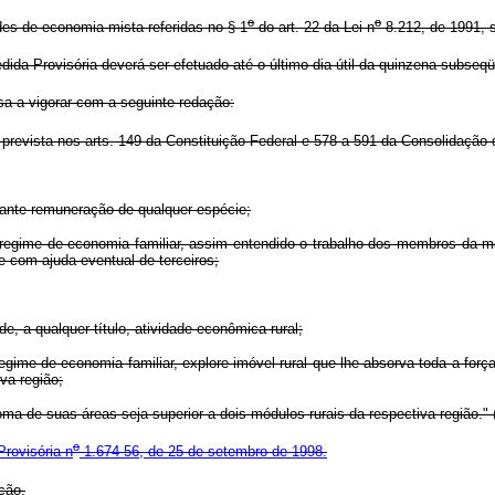
o
o
es de economia mista referidas no § 1
do art. 22 da Lei n
8.212, de 1991, 
a Provisória deverá ser efetuado até o último dia útil da quinzena subseqü
sa a vigorar com a seguinte redação:
l prevista nos arts. 149 da Constituição Federal e 578 a 591 da Consolidação 
iante remuneração de qualquer espécie;
m regime de economia familiar, assim entendido o trabalho dos membros da me
 com ajuda eventual de terceiros;
e, a qualquer título, atividade econômica rural;
me de economia familiar, explore imóvel rural que lhe absorva toda a força 
va região;
oma de suas áreas seja superior a dois módulos rurais da respectiva região."
o
rovisória n
1.674-56, de 25 de setembro de 1998.
ção.