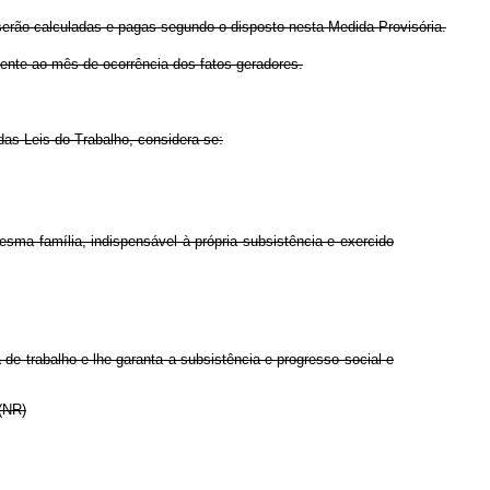
serão calculadas e pagas segundo o disposto nesta Medida Provisória.
ente ao mês de ocorrência dos fatos geradores.
das Leis do Trabalho, considera-se:
sma família, indispensável à própria subsistência e exercido
de trabalho e lhe garanta a subsistência e progresso social e
 (NR)