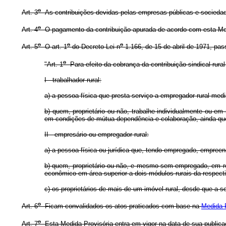
o
Art. 3
As contribuições devidas pelas empresas públicas e sociedad
o
Art. 4
O pagamento da contribuição apurada de acordo com esta Medid
o
o
o
Art. 5
O art. 1
do Decreto-Lei n
1.166, de 15 de abril de 1971, pas
o
"Art. 1
Para efeito da cobrança da contribuição sindical rura
I - trabalhador rural:
a) a pessoa física que presta serviço a empregador rural med
b) quem, proprietário ou não, trabalhe individualmente ou e
em condições de mútua dependência e colaboração, ainda que
II - empresário ou empregador rural:
a) a pessoa física ou jurídica que, tendo empregado, empreend
b) quem, proprietário ou não, e mesmo sem empregado, em regi
econômico em área superior a dois módulos rurais da respecti
c) os proprietários de mais de um imóvel rural, desde que a s
o
Art. 6
Ficam convalidados os atos praticados com base na
Medida P
o
Art. 7
Esta Medida Provisória entra em vigor na data de sua publica