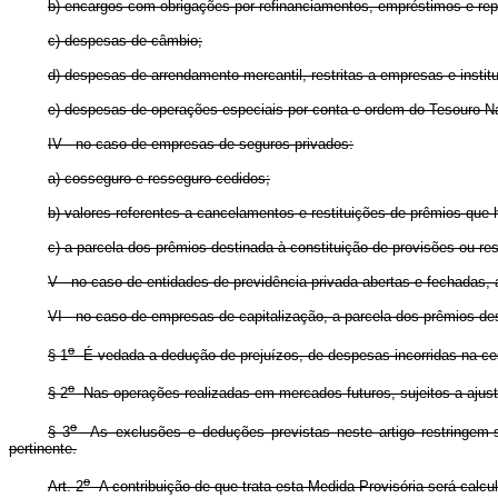
b) encargos com obrigações por refinanciamentos, empréstimos e repa
c) despesas de câmbio;
d) despesas de arrendamento mercantil, restritas a empresas e instit
e) despesas de operações especiais por conta e ordem do Tesouro Na
IV - no caso de empresas de seguros privados:
a) cosseguro e resseguro cedidos;
b) valores referentes a cancelamentos e restituições de prêmios qu
c) a parcela dos prêmios destinada à constituição de provisões ou re
V - no caso de entidades de previdência privada abertas e fechadas, 
VI - no caso de empresas de capitalização, a parcela dos prêmios des
o
§ 1
É vedada a dedução de prejuízos, de despesas incorridas na ces
o
§ 2
Nas operações realizadas em mercados futuros, sujeitos a ajustes
o
§ 3
As exclusões e deduções previstas neste artigo restringem-se
pertinente.
o
Art. 2
A contribuição de que trata esta Medida Provisória será calcul