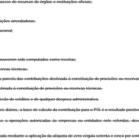
sses de recursos de órgãos e instituições oficiais;
uições arrendadoras;
cional;
e houverem sido computados como receitas;
servas técnicas;
a parcela das contribuições destinada à constituição de provisões ou reserva
tinada à constituição de provisões ou reservas técnicas.
são de créditos e de qualquer despesa administrativa.
 diários, a base de cálculo da contribuição para o PIS é o resultado positiv
 a operações autorizadas às empresas ou entidades nele referidas, desde
ada mediante a aplicação da alíquota de zero vírgula setenta e cinco por ce