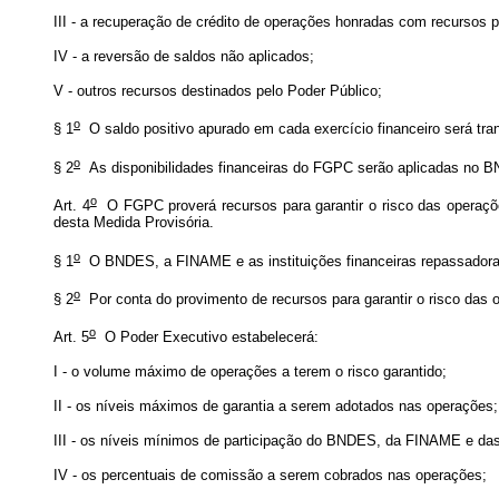
III - a recuperação de crédito de operações honradas com recursos p
IV - a reversão de saldos não aplicados;
V - outros recursos destinados pelo Poder Público;
o
§ 1
O saldo positivo apurado em cada exercício financeiro será tran
o
§ 2
As disponibilidades financeiras do FGPC serão aplicadas no B
o
Art. 4
O FGPC proverá recursos para garantir o risco das operaçõe
desta Medida Provisória.
o
§ 1
O BNDES, a FINAME e as instituições financeiras repassadoras 
o
§ 2
Por conta do provimento de recursos para garantir o risco das
o
Art. 5
O Poder Executivo estabelecerá:
I - o volume máximo de operações a terem o risco garantido;
II - os níveis máximos de garantia a serem adotados nas operações;
III - os níveis mínimos de participação do BNDES, da FINAME e das 
IV - os percentuais de comissão a serem cobrados nas operações;