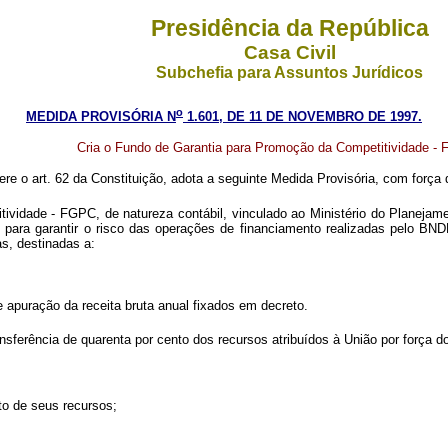
Presidência da República
Casa Civil
Subchefia para Assuntos Jurídicos
o
MEDIDA PROVISÓRIA N
1.601, DE 11 DE NOVEMBRO DE 1997.
Cria o Fundo de Garantia para Promoção da Competitividade - 
ere o art. 62 da Constituição, adota a seguinte Medida Provisória, com força d
ividade - FGPC, de natureza contábil, vinculado ao Ministério do Planeja
para garantir o risco das operações de financiamento realizadas pelo BN
as, destinadas a:
de apuração da receita bruta anual fixados em decreto.
sferência de quarenta por cento dos recursos atribuídos à União por força do
to de seus recursos;