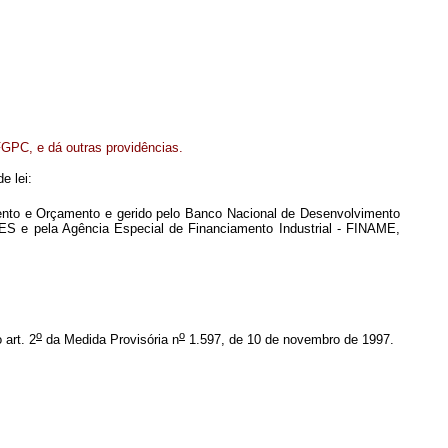
FGPC, e dá outras providências.
e lei:
mento e Orçamento e gerido pelo Banco Nacional de Desenvolvimento
DES e pela Agência Especial de Financiamento Industrial - FINAME,
o
o
 art. 2
da Medida Provisória n
1.597, de 10 de novembro de 1997.