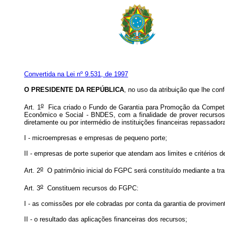
Convertida na Lei nº 9.531, de 1997
O PRESIDENTE DA REPÚBLICA
, no uso da atribuição que lhe conf
o
Art. 1
Fica criado o Fundo de Garantia para Promoção da Competit
Econômico e Social - BNDES, com a finalidade de prover recursos 
diretamente ou por intermédio de instituições financeiras repassador
I - microempresas e empresas de pequeno porte;
II - empresas de porte superior que atendam aos limites e critérios 
o
Art. 2
O patrimônio inicial do FGPC será constituído mediante a tran
o
Art. 3
Constituem recursos do FGPC:
I - as comissões por ele cobradas por conta da garantia de provimen
II - o resultado das aplicações financeiras dos recursos;