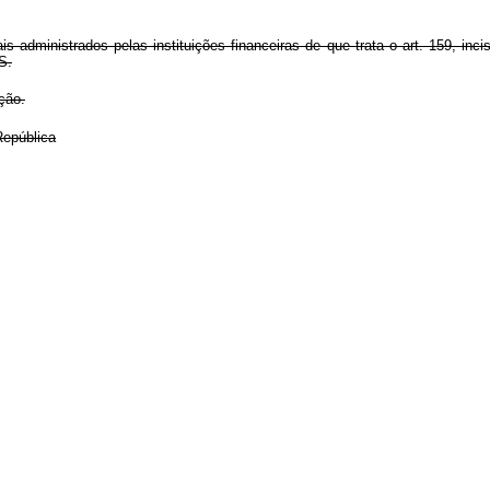
 administrados pelas instituições financeiras de que trata o art. 159, inci
S.
ção.
epública