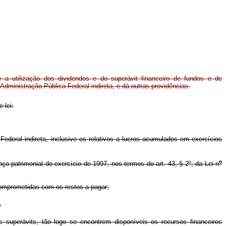
 a utilização dos dividendos e do superávit financeiro de fundos e de
Administração Pública Federal indireta, e dá outras providências.
 lei:
Federal indireta, inclusive os relativos a lucros acumulados em exercícios
o
ço patrimonial do exercício de 1997, nos termos do art. 43, § 2º, da Lei n
 comprometidas com os restos a pagar;
.
superávits, tão logo se encontrem disponíveis os recursos financeiros