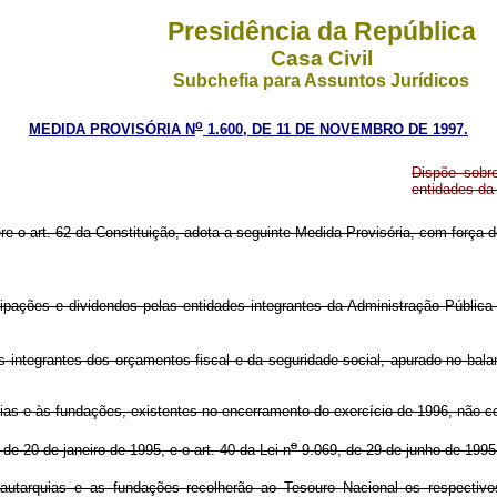
Presidência da República
Casa Civil
Subchefia para Assuntos Jurídicos
o
MEDIDA PROVISÓRIA N
1.600, DE 11 DE NOVEMBRO DE 1997.
Dispõe sobre
entidades da 
re o art. 62 da Constituição, adota a seguinte Medida Provisória, com força de
ipações e dividendos pelas entidades integrantes da Administração Pública 
es integrantes dos orçamentos fiscal e da seguridade social, apurado no balan
rquias e às fundações, existentes no encerramento do exercício de 1996, não
o
de 20 de janeiro de 1995, e o art. 40 da Lei n
9.069, de 29 de junho de 1995
tarquias e as fundações recolherão ao Tesouro Nacional os respectivos 