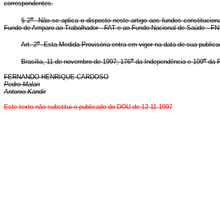
correspondentes.
o
§ 2
Não se aplica o disposto neste artigo aos fundos constitucionais
Fundo de Amparo ao Trabalhador - FAT e ao Fundo Nacional de Saúde - FN
o
Art. 2
Esta Medida Provisória entra em vigor na data de sua publica
o
o
Brasília, 11 de novembro de 1997; 176
da Independência e 109
da R
FERNANDO HENRIQUE CARDOSO
Pedro Malan
Antonio Kandir
Este texto não substitui o publicado do DOU de 12.11.1997