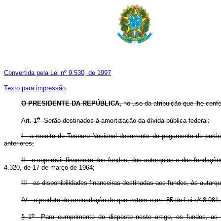
Convertida pela Lei nº 9.530, de 1997
Texto para impressão
O PRESIDENTE DA REPÚBLICA,
no uso da atribuição que lhe confe
o
Art. 1
Serão destinados à amortização da dívida pública federal:
I - a receita do Tesouro Nacional decorrente do pagamento de partic
anteriores;
II - o superávit financeiro dos fundos, das autarquias e das fundaçõ
4.320, de 17 de março de 1964;
III - as disponibilidades financeiras destinadas aos fundos, às auta
o
IV - o produto da arrecadação de que tratam o art. 85 da Lei n
8.981, 
o
§ 1
Para cumprimento do disposto neste artigo, os fundos, as au