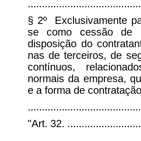
........................................
§ 2º Exclusivamente par
se como cessão de m
disposição do contrata
nas de terceiros, de se
contínuos, relaciona
normais da empresa, qu
e a forma de contratação
.......................................
"Art. 32. ............................
........................................