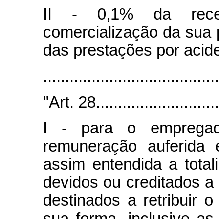
II - 0,1% da recei
comercialização da sua 
das prestações por acide
.......................................
"Art. 28..............................
I - para o empregad
remuneração auferida
assim entendida a tota
devidos ou creditados a 
destinados a retribuir o
sua forma, inclusive as