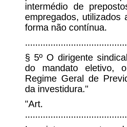
intermédio de prepost
empregados, utilizados a
forma não contínua.
........................................
§ 5º O dirigente sindic
do mandato eletivo,
Regime Geral de Previ
da investidura."
"Art
........................................