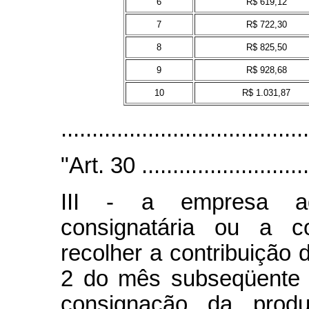
6
R$ 619,12
7
R$ 722,30
8
R$ 825,50
9
R$ 928,68
10
R$ 1.031,87
.......................................
"Art. 30 .............................
III - a empresa ad
consignatária ou a c
recolher a contribuição d
2 do mês subseqüente 
consignação da produ