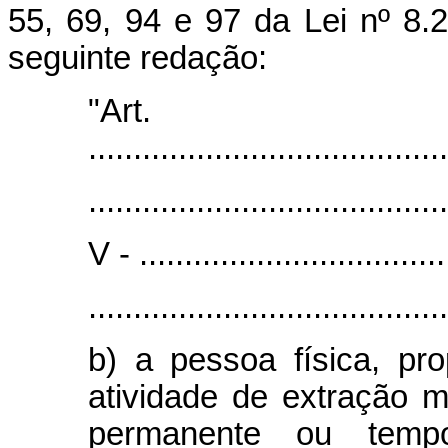
55, 69, 94 e 97 da Lei nº 8.
seguinte redação:
"Art
........................................
........................................
V - ...................................
........................................
b) a pessoa física, pro
atividade de extração m
permanente ou tempo