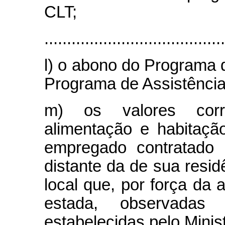
CLT;
........................................
l) o abono do Programa d
Programa de Assistência
m) os valores corre
alimentação e habitaçã
empregado contratado 
distante da de sua resid
local que, por força da 
estada, observada
estabelecidas pelo Minis