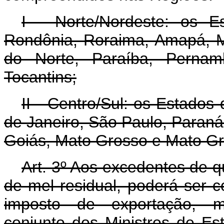
I - Norte/Nordeste: os 
Rondônia, Roraima, Amapá, M
do Norte, Paraíba, Pernam
Tocantins;
II - Centro/Sul: os Estados
de Janeiro, São Paulo, Paraná
Goiás, Mato Grosso e Mato Gro
Art. 3º Aos excedentes de qu
de mel residual, poderá ser c
imposto de exportação, m
conjunto dos Ministros de Es