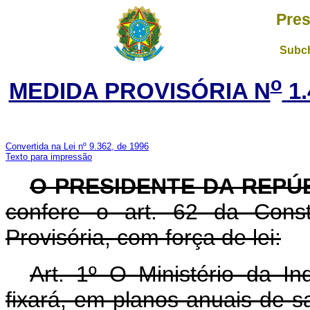
Pres
Subch
o
MEDIDA PROVISÓRIA N
1.
Convertida na Lei nº 9.362, de 1996
Texto para impressão
O PRESIDENTE DA REPÚ
confere o art. 62 da Const
Provisória, com força de lei:
Art. 1º O Ministério da I
fixará, em planos anuais de sa