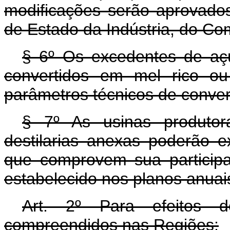
modificações serão aprovados
de Estado da Indústria, do Co
§ 6º Os excedentes de açú
convertidos em mel rico ou
parâmetros técnicos de convers
§ 7º As usinas produto
destilarias anexas poderão 
que comprovem sua particip
estabelecido nos planos anuais
Art. 2º Para efeitos do
compreendidos nas Regiões: