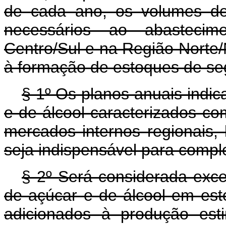
de cada ano, os volumes de
necessários ao abasteci
Centro/Sul e na Região Norte
à formação de estoques de se
§ 1º Os planos anuais indi
e de álcool caracterizados c
mercados internos regionais
seja indispensável para compl
§ 2º Será considerada exce
de açúcar e de álcool em esto
adicionados à produção est