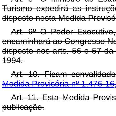
Turismo expedirá as instruç
disposto nesta Medida Provisór
Art. 9º O Poder Executivo,
encaminhará ao Congresso Naci
disposto nos arts. 56 e 57 da
1994.
Art. 10. Ficam convalidad
Medida Provisória nº 1.476-16
Art. 11. Esta Medida Provi
publicação.