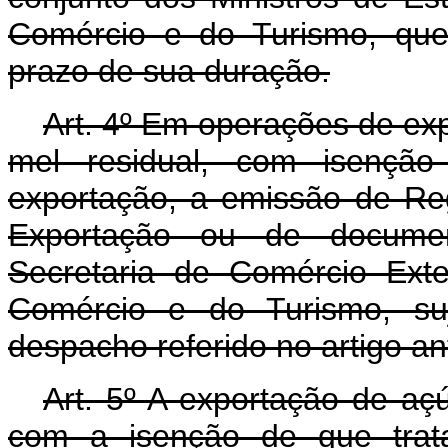
Comércio e do Turismo, que f
prazo de sua duração.
Art. 4º Em operações de exp
mel residual, com isenção
exportação, a emissão de Re
Exportação ou de document
Secretaria de Comércio Exter
Comércio e do Turismo, suj
despacho referido no artigo ant
Art. 5º A exportação de açú
com a isenção de que trata