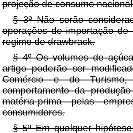
projeção de consumo nacional
§ 3º Não serão considera
operações de importação de 
regime de drawbrack.
§ 4º Os volumes de açúcar
artigo poderão ser modificad
Comércio e do Turismo
comportamento da produção 
matéria-prima pelas emp
consumidores.
§ 5º Em qualquer hipótese