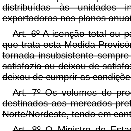
distribuídas às unidades i
exportadoras nos planos anuai
Art. 6º A isenção total ou 
que trata esta Medida Provisór
tornada insubsistente sempre
satisfazia ou deixou de satisf
deixou de cumprir as condiçõe
Art. 7º Os volumes de pro
destinados aos mercados pref
Norte/Nordeste, tendo em cont
Art. 8º O Ministro de Est