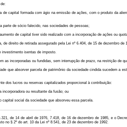
 de:
va de capital formada com ágio na emissão de ações, com o produto da alie
da parte de sócio falecido, nas sociedades de pessoas;
 o aumento de capital tiver sido realizado com a incorporação de ações ou quo
a, de direito de retirada assegurado pela Lei nº 6.404, de 15 de dezembro de 
e investimento isentas de imposto.
m as incorporadas ou fundidas, sem interrupção de prazo, na restrição de qu
dade que absorver parcela de patrimônio da sociedade cindida sucedem a est
nte dos lucros ou reservas capitalizados proporcional à contribuição:
a incorporadora ou resultante da fusão; ou
 o capital social da sociedade que absorveu essa parcela.
.............................................
321, de 14 de abril de 1976, 7.418, de 16 de dezembro de 1985, e o Decret
to no § 2º do art. 10 da Lei nº 8.541, de 23 de dezembro de 1992.