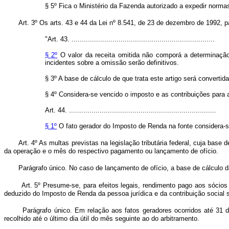
§ 5º Fica o Ministério da Fazenda autorizado a expedir norma
Art. 3º Os arts. 43 e 44 da Lei nº 8.541, de 23 de dezembro de 1992, 
"Art. 43. ......................................................................
§ 2º
O valor da receita omitida não comporá a determinação 
incidentes sobre a omissão serão definitivos.
§ 3º A base de cálculo de que trata este artigo será converti
§ 4º Considera-se vencido o imposto e as contribuições para 
Art. 44. ........................................................................
§ 1º
O fato gerador do Imposto de Renda na fonte considera-s
Art. 4º As multas previstas na legislação tributária federal, cuja bas
da operação e o mês do respectivo pagamento ou lançamento de ofício.
Parágrafo único. No caso de lançamento de ofício, a base de cálculo d
Art. 5º Presume-se, para efeitos legais, rendimento pago aos sócios o
deduzido do Imposto de Renda da pessoa jurídica e da contribuição social s
Parágrafo único. Em relação aos fatos geradores ocorridos até 31 
recolhido até o último dia útil do mês seguinte ao do arbitramento.