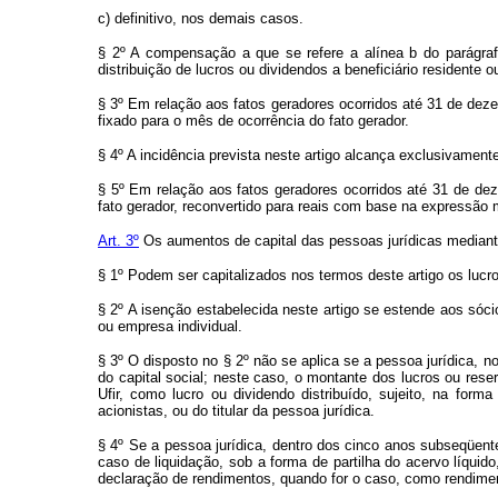
c) definitivo, nos demais casos.
§ 2º A compensação a que se refere a alínea b do parágrafo
distribuição de lucros ou dividendos a beneficiário residente ou
§ 3º Em relação aos fatos geradores ocorridos até 31 de dezem
fixado para o mês de ocorrência do fato gerador.
§ 4º A incidência prevista neste artigo alcança exclusivamente
§ 5º Em relação aos fatos geradores ocorridos até 31 de dez
fato gerador, reconvertido para reais com base na expressão
Art. 3º
Os aumentos de capital das pessoas jurídicas mediante
§ 1º Podem ser capitalizados nos termos deste artigo os luc
§ 2º A isenção estabelecida neste artigo se estende aos sócio
ou empresa individual.
§ 3º O disposto no § 2º não se aplica se a pessoa jurídica, no
do capital social; neste caso, o montante dos lucros ou res
Ufir, como lucro ou dividendo distribuído, sujeito, na for
acionistas, ou do titular da pessoa jurídica.
§ 4º Se a pessoa jurídica, dentro dos cinco anos subseqüentes
caso de liquidação, sob a forma de partilha do acervo líquido,
declaração de rendimentos, quando for o caso, como rendiment