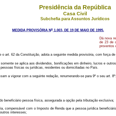
Presidência da República
Casa Civil
Subchefia para Assuntos Jurídicos
o
MEDIDA PROVISÓRIA N
1.003, DE 19 DE MAIO DE 1995.
Dá nova re
de 23 de 
proventos 
e o art. 62 da Constituição, adota a seguinte medida provisória, com força de 
, somente se aplica aos dividendos, bonificações em dinheiro, lucros e outros
 pessoas físicas ou jurídicas, residentes ou domiciliadas no País.
assam a vigorar com a seguinte redação, renumerando-se para 9º o seu art. 8º
o beneficiário pessoa física, assegurada a opção pela tributação exclusiva;
a, compensável com o Imposto de Renda que a pessoa jurídica beneficiária, t
 outros interesses;