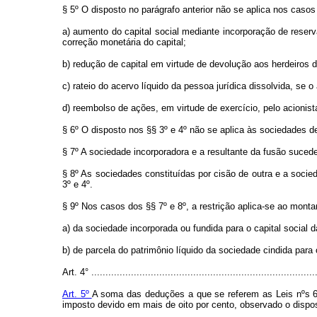
§ 5º O disposto no parágrafo anterior não se aplica nos casos
a) aumento do capital social mediante incorporação de reser
correção monetária do capital;
b) redução de capital em virtude de devolução aos herdeiros 
c) rateio do acervo líquido da pessoa jurídica dissolvida, se
d) reembolso de ações, em virtude de exercício, pelo acionist
§ 6º O disposto nos §§ 3º e 4º não se aplica às sociedades d
§ 7º A sociedade incorporadora e a resultante da fusão sucede
§ 8º As sociedades constituídas por cisão de outra e a socie
3º e 4º.
§ 9º Nos casos dos §§ 7º e 8º, a restrição aplica-se ao monta
a) da sociedade incorporada ou fundida para o capital social d
b) de parcela do patrimônio líquido da sociedade cindida para
Art. 4° ................................................................................
Art. 5º
A soma das deduções a que se referem as Leis nºs 6.
imposto devido em mais de oito por cento, observado o dispos