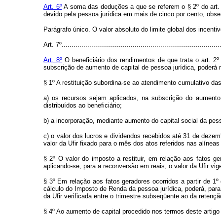
Art. 6º
A soma das deduções a que se referem o § 2º do art. 2
devido pela pessoa jurídica em mais de cinco por cento, obser
Parágrafo único. O valor absoluto do limite global dos incenti
Art. 7º.................................................................................
Art. 8º
O beneficiário dos rendimentos de que trata o art. 2º
subscrição de aumento de capital de pessoa jurídica, poderá r
§ 1º A restituição subordina-se ao atendimento cumulativo da
a) os recursos sejam aplicados, na subscrição do aumento 
distribuídos ao beneficiário;
b) a incorporação, mediante aumento do capital social da pes
c) o valor dos lucros e dividendos recebidos até 31 de dezem
valor da Ufir fixado para o mês dos atos referidos nas alíneas 
§ 2º O valor do imposto a restituir, em relação aos fatos g
aplicando-se, para a reconversão em reais, o valor da Ufir vi
§ 3º Em relação aos fatos geradores ocorridos a partir de 1
cálculo do Imposto de Renda da pessoa jurídica, poderá, pa
da Ufir verificada entre o trimestre subseqüente ao da reten
§ 4º Ao aumento de capital procedido nos termos deste artigo