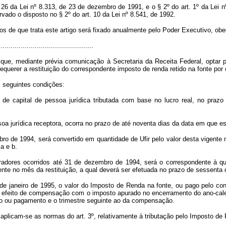
6 da Lei nº 8.313, de 23 de dezembro de 1991, e o § 2º do art. 1º da Lei nº
vado o disposto no § 2º do art. 10 da Lei nº 8.541, de 1992.
vos de que trata este artigo será fixado anualmente pelo Poder Executivo, obe
..............................................
 que, mediante prévia comunicação à Secretaria da Receita Federal, optar p
equerer a restituição do correspondente imposto de renda retido na fonte por 
s seguintes condições:
de capital de pessoa jurídica tributada com base no lucro real, no pra
soa jurídica receptora, ocorra no prazo de até noventa dias da data em que e
bro de 1994, será convertido em quantidade de Ufir pelo valor desta vigente 
a e b.
eradores ocorridos até 31 de dezembro de 1994, será o correspondente à qu
gente no mês da restituição, a qual deverá ser efetuada no prazo de sessenta 
º de janeiro de 1995, o valor do Imposto de Renda na fonte, ou pago pelo co
ra efeito de compensação com o imposto apurado no encerramento do ano-cale
ção ou pagamento e o trimestre seguinte ao da compensação.
 aplicam-se as normas do art. 3º, relativamente à tributação pelo Imposto de