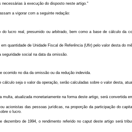
s necessárias à execução do disposto neste artigo."
passam a vigorar com a seguinte redação:
do lucro real, presumido ou arbitrado, bem como a base de cálculo da cont
da em quantidade de Unidade Fiscal de Referência (Ufir) pelo valor desta do 
a seguridade social na data da omissão.
e ocorrido no dia da omissão ou da redução indevida.
e de cálculo seja o valor da operação, serão calculadas sobre o valor desta, a
a multa, atualizada monetariamente na forma deste artigo, será convertida em
u acionistas das pessoas jurídicas, na proporção da participação do capital 
obre o lucro.
de dezembro de 1994, o rendimento referido no caput deste artigo será trib