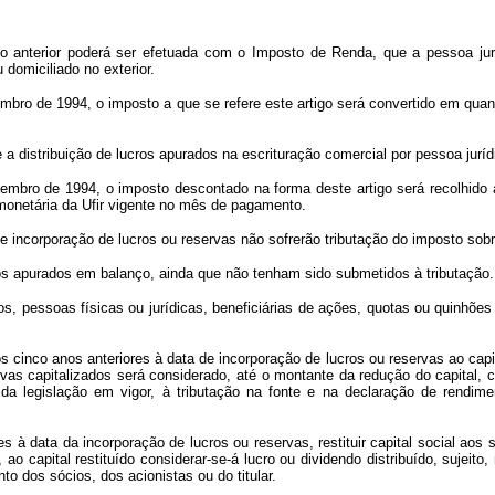
 anterior poderá ser efetuada com o Imposto de Renda, que a pessoa jurídi
 domiciliado no exterior.
bro de 1994, o imposto a que se refere este artigo será convertido em quant
 a distribuição de lucros apurados na escrituração comercial por pessoa juríd
embro de 1994, o imposto descontado na forma deste artigo será recolhido a
 monetária da Ufir vigente no mês de pagamento.
 incorporação de lucros ou reservas não sofrerão tributação do imposto sobr
ros apurados em balanço, ainda que não tenham sido submetidos à tributação.
s, pessoas físicas ou jurídicas, beneficiárias de ações, quotas ou quinhões r
s cinco anos anteriores à data de incorporação de lucros ou reservas ao capita
ervas capitalizados será considerado, até o montante da redução do capital
ma da legislação em vigor, à tributação na fonte e na declaração de rend
 à data da incorporação de lucros ou reservas, restituir capital social aos s
 ao capital restituído considerar-se-á lucro ou dividendo distribuído, sujeito
o dos sócios, dos acionistas ou do titular.