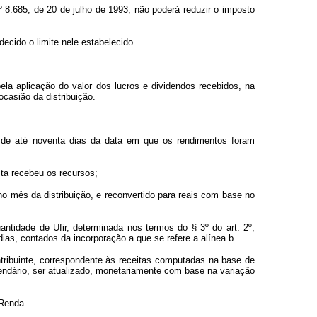
 8.685, de 20 de julho de 1993, não poderá reduzir o imposto
decido o limite nele estabelecido.
ela aplicação do valor dos lucros e dividendos recebidos, na
ocasião da distribuição.
zo de até noventa dias da data em que os rendimentos foram
sta recebeu os recursos;
no mês da distribuição, e reconvertido para reais com base no
antidade de Ufir, determinada nos termos do § 3º do art. 2º,
dias, contados da incorporação a que se refere a alínea b.
ntribuinte, correspondente às receitas computadas na base de
ndário, ser atualizado, monetariamente com base na variação
 Renda.