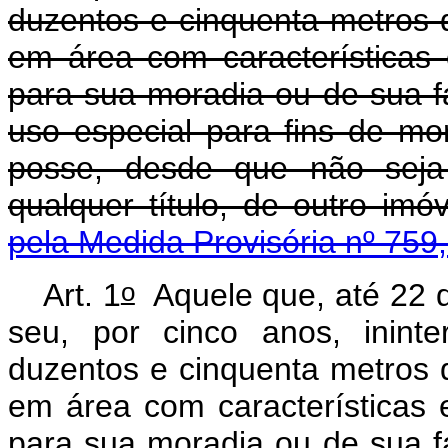
duzentos e cinquenta metros 
em área com características e
para sua moradia ou de sua fa
uso especial para fins de m
posse, desde que não seja 
qualquer título, de outro imó
pela Medida Provisória nº 759
o
Art. 1
Aquele que, até 22 
seu, por cinco anos, inint
duzentos e cinquenta metros 
em área com características e
para sua moradia ou de sua fa