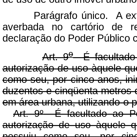
Parágrafo único. A extinçã
averbada no cartório de r
declaração do Poder Público 
o
Art. 9
É facultado 
autorização de uso àquele qu
como seu, por cinco anos, in
duzentos e cinqüenta metros 
em área urbana, utilizando-o p
Art. 9
º
É facultado ao Po
autorização de uso àquele 
possuiu como seu, por cinc