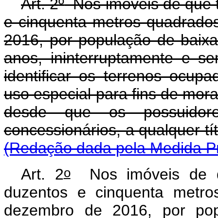
Art. 2
º
Nos imóveis de que tr
e cinquenta metros quadrado
2016, por população de baixa
anos, ininterruptamente e s
identificar os terrenos ocup
uso especial para fins de mora
desde que os possuidore
concessionários, a qualquer tít
(Redação dada pela Medida Pr
o
Art. 2
Nos imóveis de qu
duzentos e cinquenta metro
dezembro de 2016, por pop