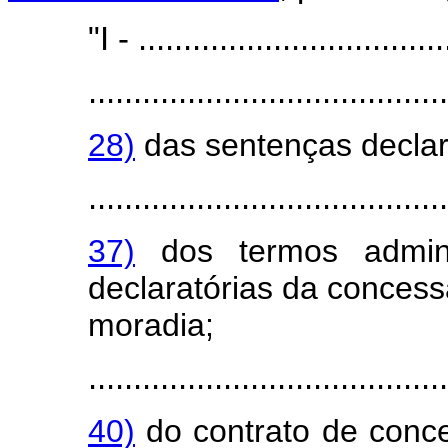
"I - ..................................
........................................
28)
das sentenças declar
........................................
37)
dos termos admini
declaratórias da concess
moradia;
........................................
40)
do contrato de conce