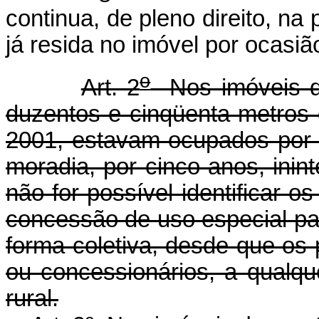
continua, de pleno direito, n
já resida no imóvel por ocasi
o
Art. 2
Nos imóveis de
duzentos e cinqüenta metros 
2001, estavam ocupados por 
moradia, por cinco anos, ini
não for possível identificar o
concessão de uso especial par
forma coletiva, desde que os 
ou concessionários, a qualque
rural.