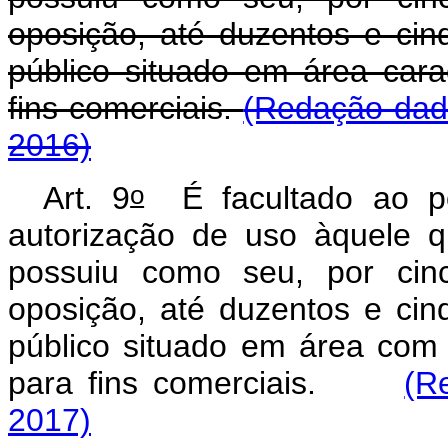
oposição, até duzentos e ci
público situado em área carac
fins comerciais.
(Redação dada
2016)
o
Art. 9
É facultado ao po
autorização de uso àquele 
possuiu como seu, por cinc
oposição, até duzentos e ci
público situado em área com c
para fins comerciais.
(R
2017)