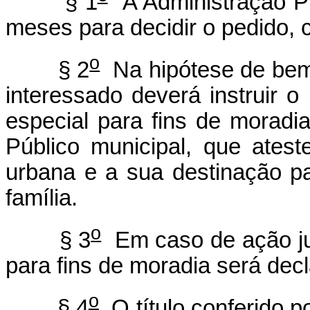
§ 1
A Administração Pú
meses para decidir o pedido, 
o
§ 2
Na hipótese de bem 
interessado deverá instruir 
especial para fins de moradi
Público municipal, que ates
urbana e a sua destinação p
família.
o
§ 3
Em caso de ação jud
para fins de moradia será decl
o
§ 4
O título conferido p