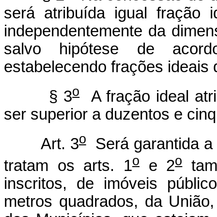
será atribuída igual fração 
independentemente da dimen
salvo hipótese de acord
estabelecendo frações ideais 
o
§ 3
A fração ideal atr
ser superior a duzentos e cin
o
Art. 3
Será garantida a 
o
o
tratam os arts. 1
e 2
tamb
inscritos, de imóveis públi
metros quadrados, da União, 