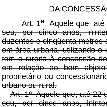
DA CONCESSÃ
o
Art. 1
Aquele que, até 
seu, por cinco anos, inint
duzentos e cinqüenta metros 
em área urbana, utilizando-o 
tem o direito à concessão de
em relação ao bem objeto
proprietário ou concessionário
urbano ou rural.
Art. 1º Aquele que, até 22
seu, por cinco anos, inint