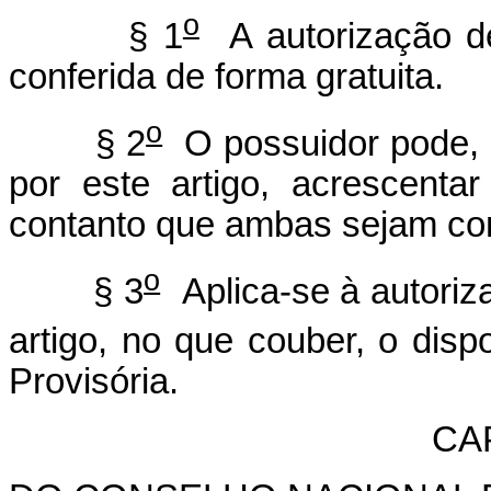
o
§ 1
A autorização de
conferida de forma gratuita.
o
§ 2
O possuidor pode, p
por este artigo, acrescent
contanto que ambas sejam co
o
§ 3
Aplica-se à autoriz
artigo, no que couber, o disp
Provisória.
CAP