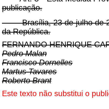
publicação.
Brasília, 23 de julho de 2
da República.
FERNANDO HENRIQUE CA
Pedro Malan
Francisco Dornelles
Martus Tavares
Roberto Brant
Este texto não substitui o pu