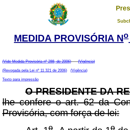
Pres
Subch
o
MEDIDA PROVISÓRIA N
(Vide Medida Provisória nº 288, de 2006)
(Vigência)
(Revogada pela Lei nº 11.321 de 2006)
(Vigência)
Texto para impressão
O PRESIDENTE DA R
lhe confere o art. 62 da Con
Provisória, com força de lei:
o
o