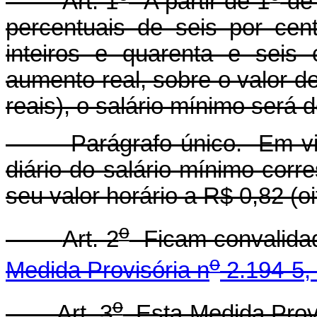
Art. 1
A partir de 1
de 
percentuais de seis por cent
inteiros e quarenta e seis 
aumento real, sobre o valor d
reais), o salário mínimo será d
Parágrafo único. Em virt
diário do salário mínimo corr
seu valor horário a R$ 0,82 (o
o
Art. 2
Ficam convalidad
o
Medida Provisória n
2.194-5, 
o
Art. 3
Esta Medida Provi