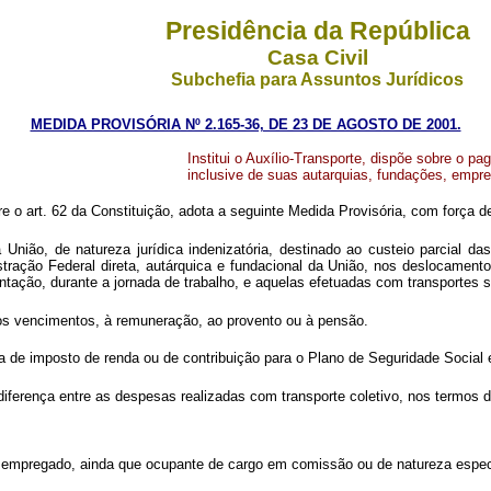
Presidência da República
Casa Civil
Subchefia para Assuntos Jurídicos
MEDIDA PROVISÓRIA Nº 2.165-36, DE 23 DE AGOSTO DE 2001.
Institui o Auxílio-Transporte, dispõe sobre o p
inclusive de suas autarquias, fundações, empr
re o art. 62 da Constituição, adota a seguinte Medida Provisória, com força de
União, de natureza jurídica indenizatória, destinado ao custeio parcial da
stração Federal direta, autárquica e fundacional da União, nos deslocament
tação, durante a jornada de trabalho, e aquelas efetuadas com transportes s
aos vencimentos, à remuneração, ao provento ou à pensão.
a de imposto de renda ou de contribuição para o Plano de Seguridade Social 
diferença entre as despesas realizadas com transporte coletivo, nos termos do
empregado, ainda que ocupante de cargo em comissão ou de natureza espec