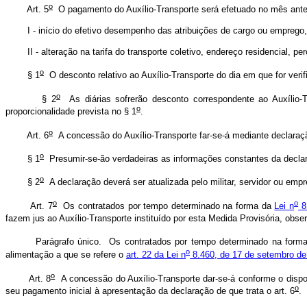
o
Art. 5
O pagamento do Auxílio-Transporte será efetuado no mês anterio
I - início do efetivo desempenho das atribuições de cargo ou emprego, ou
II - alteração na tarifa do transporte coletivo, endereço residencial, pe
o
§ 1
O desconto relativo ao Auxílio-Transporte do dia em que for ver
o
§ 2
As diárias sofrerão desconto correspondente ao Auxílio-T
o
proporcionalidade prevista no § 1
.
o
Art. 6
A concessão do Auxílio-Transporte far-se-á mediante declaração
o
§ 1
Presumir-se-ão verdadeiras as informações constantes da declaraç
o
§ 2
A declaração deverá ser atualizada pelo militar, servidor ou em
o
o
Art. 7
Os contratados por tempo determinado na forma da
Lei n
8
fazem jus ao Auxílio-Transporte instituído por esta Medida Provisória, obser
Parágrafo único. Os contratados por tempo determinado na form
o
alimentação a que se refere o
art. 22 da Lei n
8.460, de 17 de setembro de
o
Art. 8
A concessão do Auxílio-Transporte dar-se-á conforme o dispos
o
seu pagamento inicial à apresentação da declaração de que trata o art. 6
.