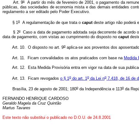
Art. 9
º
A partir do mês de fevereiro de 2001, o pagamento da remune
públicas, das sociedades de economia mista e das demais entidades contr
regulamento a ser editado pelo Poder Executivo.
o
§ 1
A regulamentação de que trata o
caput
deste artigo não poderá 
§ 2
º
Caso a data de pagamento adotada seja decorrente de acordo ou c
data de pagamento, com vistas ao cumprimento do disposto no
caput
deste
o
Art. 10. O disposto no art. 9
aplica-se aos proventos dos aposentados,
Art. 11. Ficam convalidados os atos praticados com base na
Medida P
Art. 12. Esta Medida Provisória entra em vigor na data de sua publica
o
o
o
Art. 13. Ficam revogados
o § 1
do art. 1
da Lei n
7.418, de 16 de 
o
o
Brasília, 23 de agosto de 2001; 180
da Independência e 113
da Repú
FERNANDO HENRIQUE CARDOSO
Geraldo Magela da Cruz Quintão
Martus Tavares
Este texto não substitui o publicado no D.O.U. de 24.8.2001