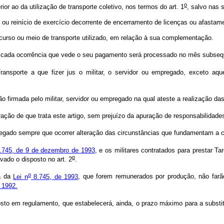
o
r ao da utilização de transporte coletivo, nos termos do art. 1
, salvo nas 
 reinício de exercício decorrente de encerramento de licenças ou afastame
rcurso ou meio de transporte utilizado, em relação à sua complementação.
ificada ocorrência que vede o seu pagamento será processado no mês subseqüe
ransporte a que fizer jus o militar, o servidor ou empregado, exceto a
 firmada pelo militar, servidor ou empregado na qual ateste a realização da
ão de que trata este artigo, sem prejuízo da apuração de responsabilidades a
pregado sempre que ocorrer alteração das circunstâncias que fundamentam a 
.745, de 9 de dezembro de 1993
, e os militares contratados para prestar 
o
vado o disposto no art. 2
.
o
a da
Lei n
8.745, de 1993
, que forem remunerados por produção, não farão
 1992.
to em regulamento, que estabelecerá, ainda, o prazo máximo para a substit