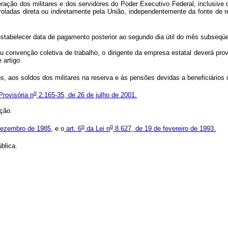
ração dos militares e dos servidores do Poder Executivo Federal, inclusi
oladas direta ou indiretamente pela União, independentemente da fonte de 
estabelecer data de pagamento posterior ao segundo dia útil do mês subseqü
onvenção coletiva de trabalho, o dirigente da empresa estatal deverá provid
 artigo.
 aos soldos dos militares na reserva e às pensões devidas a beneficiários de
o
rovisória n
2.165-35, de 26 de julho de 2001.
ção.
o
o
dezembro de 1985
, e o
art. 6
da Lei n
8.627, de 19 de fevereiro de 1993.
blica.