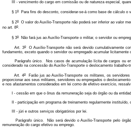
III - vencimento do cargo em comissão ou de natureza especial, quando 
o
§ 1
Para fins do desconto, considerar-se-á como base de cálculo o va
o
§ 2
O valor do Auxílio-Transporte não poderá ser inferior ao valor m
o
no art. 8
.
o
§ 3
Não fará jus ao Auxílio-Transporte o militar, o servidor ou empreg
o
Art. 3
O Auxílio-Transporte não será devido cumulativamente com 
fundamento, exceto quando o servidor ou empregado acumular licitamente ou
Parágrafo único. Nos casos de acumulação lícita de cargos ou empreg
considerado na concessão do Auxílio-Transporte o deslocamento trabalho-tr
o
Art. 4
Farão jus ao Auxílio-Transporte os militares, os servidor
proporcionar aos seus militares, servidores ou empregados o deslocament
e nos afastamentos considerados em lei como de efetivo exercício, ressal
I - cessão em que o ônus da remuneração seja do órgão ou da entidad
II - participação em programa de treinamento regularmente instituído, 
III - júri e outros serviços obrigatórios por lei.
Parágrafo único. Não será devido o Auxílio-Transporte pelo órgão ou
remuneração do cargo efetivo ou emprego.