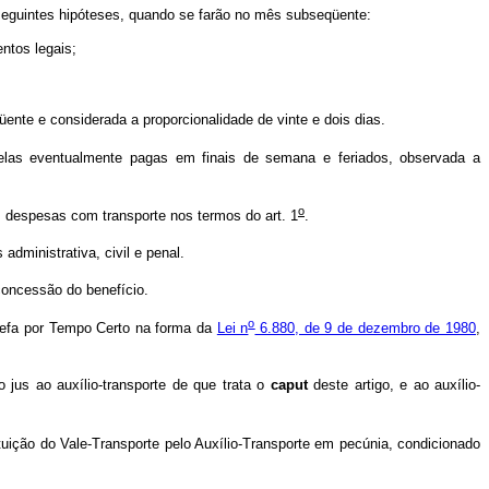
seguintes hipóteses, quando se farão no mês subseqüente:
ntos legais;
nte e considerada a proporcionalidade de vinte e dois dias.
quelas eventualmente pagas em finais de semana e feriados, observada a
o
s despesas com transporte nos termos do art. 1
.
dministrativa, civil e penal.
concessão do benefício.
o
Tarefa por Tempo Certo na forma da
Lei n
6.880, de 9 de dezembro de 1980
,
 jus ao auxílio-transporte de que trata o
caput
deste artigo, e ao auxílio-
uição do Vale-Transporte pelo Auxílio-Transporte em pecúnia, condicionado