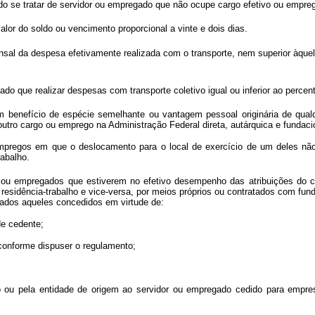
se tratar de servidor ou empregado que não ocupe cargo efetivo ou empre
lor do soldo ou vencimento proporcional a vinte e dois dias.
ensal da despesa efetivamente realizada com o transporte, nem superior àque
ado que realizar despesas com transporte coletivo igual ou inferior ao percent
benefício de espécie semelhante ou vantagem pessoal originária de qualq
tro cargo ou emprego na Administração Federal direta, autárquica e fundaci
os em que o deslocamento para o local de exercício de um deles não sej
abalho.
es ou empregados que estiverem no efetivo desempenho das atribuições do
o residência-trabalho e vice-versa, por meios próprios ou contratados com 
vados aqueles concedidos em virtude de:
e cedente;
conforme dispuser o regulamento;
 pela entidade de origem ao servidor ou empregado cedido para empresa