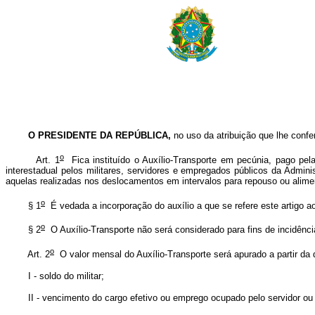
O PRESIDENTE DA REPÚBLICA,
no uso da atribuição que lhe confe
o
Art. 1
Fica instituído o Auxílio-Transporte em pecúnia, pago pela 
interestadual pelos militares, servidores e empregados públicos da Admini
aquelas realizadas nos deslocamentos em intervalos para repouso ou alimen
o
§ 1
É vedada a incorporação do auxílio a que se refere este artigo 
o
§ 2
O Auxílio-Transporte não será considerado para fins de incidênci
o
Art. 2
O valor mensal do Auxílio-Transporte será apurado a partir da 
I - soldo do militar;
II - vencimento do cargo efetivo ou emprego ocupado pelo servidor ou 