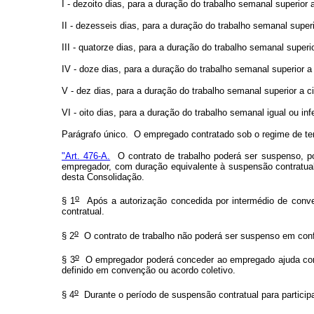
I - dezoito dias, para a duração do trabalho semanal superior a
II - dezesseis dias, para a duração do trabalho semanal superi
III - quatorze dias, para a duração do trabalho semanal superio
IV - doze dias, para a duração do trabalho semanal superior a
V - dez dias, para a duração do trabalho semanal superior a c
VI - oito dias, para a duração do trabalho semanal igual ou inf
Parágrafo único. O empregado contratado sob o regime de tempo
"Art. 476-A.
O contrato de trabalho poderá ser suspenso, po
empregador, com duração equivalente à suspensão contratual
desta Consolidação.
o
§ 1
Após a autorização concedida por intermédio de conven
contratual.
o
§ 2
O contrato de trabalho não poderá ser suspenso em con
o
§ 3
O empregador poderá conceder ao empregado ajuda compe
definido em convenção ou acordo coletivo.
o
§ 4
Durante o período de suspensão contratual para particip