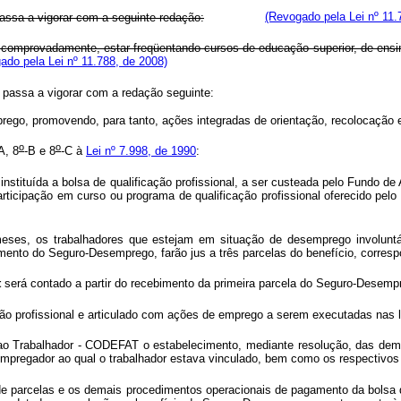
assa a vigorar com a seguinte redação:
(Revogado pela Lei nº 11.
 comprovadamente, estar freqüentando cursos de educação superior, de ensin
ado pela Lei nº 11.788, de 2008)
, passa a vigorar com a redação seguinte:
ego, promovendo, para tanto, ações integradas de orientação, recolocação e 
o
o
A, 8
-B e 8
-C à
Lei nº 7.998, de 1990
:
a instituída a bolsa de qualificação profissional, a ser custeada pelo Fundo d
participação em curso ou programa de qualificação profissional oferecido p
ses, os trabalhadores que estejam em situação de desemprego involuntár
imento do Seguro-Desemprego, farão jus a três parcelas do benefício, corre
t
será contado a partir do recebimento da primeira parcela do Seguro-Desemp
ão profissional e articulado com ações de emprego a serem executadas nas l
 Trabalhador - CODEFAT o estabelecimento, mediante resolução, das demai
do empregador ao qual o trabalhador estava vinculado, bem como os respectiv
e parcelas e os demais procedimentos operacionais de pagamento da bolsa de 