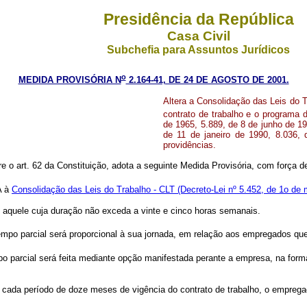
Presidência da República
Casa Civil
Subchefia para Assuntos Jurídicos
o
MEDIDA PROVISÓRIA N
2.164-41, DE 24 DE AGOSTO DE 2001.
Altera a Consolidação das Leis do T
contrato de trabalho e o programa d
de 1965, 5.889, de 8 de junho de 19
de 11 de janeiro de 1990, 8.036,
providências.
re o art. 62 da Constituição, adota a seguinte Medida Provisória, com força de
A à
Consolidação das Leis do Trabalho - CLT (Decreto-Lei nº 5.452, de 1o de
 aquele cuja duração não exceda a vinte e cinco horas semanais.
mpo parcial será proporcional à sua jornada, em relação aos empregados q
parcial será feita mediante opção manifestada perante a empresa, na forma
ada período de doze meses de vigência do contrato de trabalho, o empregado 