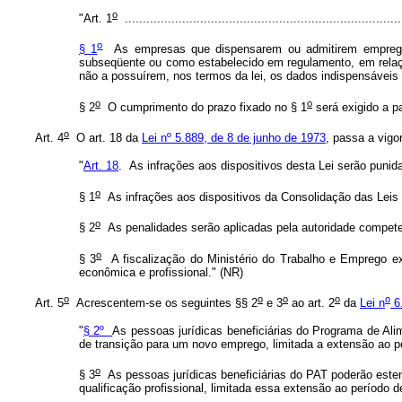
o
"Art. 1
.............................................................................
o
§ 1
As empresas que dispensarem ou admitirem empregado
subseqüente ou como estabelecido em regulamento, em relaçã
não a possuírem, nos termos da lei, os dados indispensáveis 
o
o
§ 2
O cumprimento do prazo fixado no § 1
será exigido a pa
o
Art. 4
O art. 18 da
Lei nº 5.889, de 8 de junho de 1973
, passa a vigo
"
Art. 18
. As infrações aos dispositivos desta Lei serão punid
o
§ 1
As infrações aos dispositivos da Consolidação das Leis d
o
§ 2
As penalidades serão aplicadas pela autoridade competen
o
§ 3
A fiscalização do Ministério do Trabalho e Emprego ex
econômica e profissional." (NR)
o
o
o
o
o
Art. 5
Acrescentem-se os seguintes §§ 2
e 3
ao art. 2
da
Lei n
6.
"
§ 2º
As pessoas jurídicas beneficiárias do Programa de Ali
de transição para um novo emprego, limitada a extensão ao p
o
§ 3
As pessoas jurídicas beneficiárias do PAT poderão este
qualificação profissional, limitada essa extensão ao período 