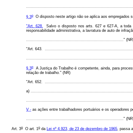
..........................................................................................
o
§ 3
O disposto neste artigo não se aplica aos empregados so
"Art. 628.
Salvo o disposto nos arts. 627 e 627-A, a toda ve
responsabilidade administrativa, a lavratura de auto de infraçã
.................................................................................." (NR
"Art. 643. ..........................................................................
..........................................................................................
o
§ 3
A Justiça do Trabalho é competente, ainda, para process
relação de trabalho." (NR)
"Art. 652. ..........................................................................
a) ......................................................................................
..........................................................................................
V -
as ações entre trabalhadores portuários e os operadores 
.................................................................................." (NR
o
o
Art. 3
O art. 1
da
Lei nº 4.923, de 23 de dezembro de 1965
, passa a