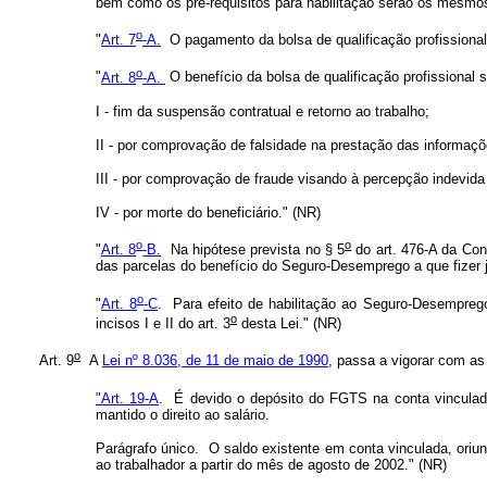
bem como os pré-requisitos para habilitação serão os mesmo
o
"
Art. 7
-A.
O pagamento da bolsa de qualificação profissional 
o
"
Art. 8
-A.
O benefício da bolsa de qualificação profissional 
I - fim da suspensão contratual e retorno ao trabalho;
II - por comprovação de falsidade na prestação das informaçõ
III - por comprovação de fraude visando à percepção indevida 
IV - por morte do beneficiário." (NR)
o
o
"
Art. 8
-B.
Na hipótese prevista no § 5
do art. 476-A da Con
das parcelas do benefício do Seguro-Desemprego a que fizer 
o
"
Art. 8
-C
. Para efeito de habilitação ao Seguro-Desemprego
o
incisos I e II do art. 3
desta Lei." (NR)
o
Art. 9
A
Lei nº 8.036, de 11 de maio de 1990
, passa a vigorar com as
"Art. 19-A
. É devido o depósito do FGTS na conta vinculada 
mantido o direito ao salário.
Parágrafo único. O saldo existente em conta vinculada, oriu
ao trabalhador a partir do mês de agosto de 2002." (NR)