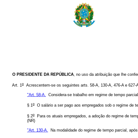
O PRESIDENTE DA REPÚBLICA
, no uso da atribuição que lhe confe
o
Art. 1
Acrescentem-se os seguintes arts. 58-A, 130-A, 476-A e 627-
"Art. 58-A.
Considera-se trabalho em regime de tempo parcial
o
§ 1
O salário a ser pago aos empregados sob o regime de te
o
§ 2
Para os atuais empregados, a adoção do regime de tempo 
(NR)
"Art. 130-A.
Na modalidade do regime de tempo parcial, após c