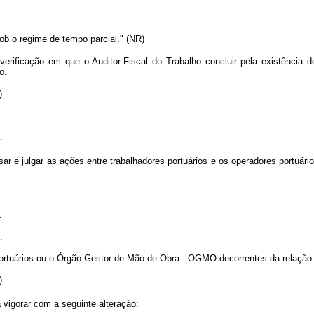
.
b o regime de tempo parcial." (NR)
rificação em que o Auditor-Fiscal do Trabalho concluir pela existência d
o.
)
.
.
ar e julgar as ações entre trabalhadores portuários e os operadores portu
.
.
.
portuários ou o Órgão Gestor de Mão-de-Obra - OGMO decorrentes da relação 
)
 vigorar com a seguinte alteração: