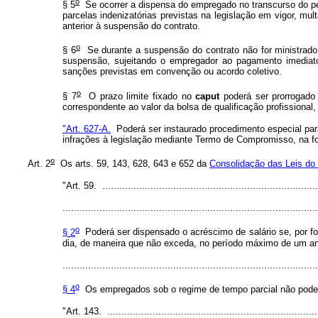
o
§ 5
Se ocorrer a dispensa do empregado no transcurso do pe
parcelas indenizatórias previstas na legislação em vigor, m
anterior à suspensão do contrato.
o
§ 6
Se durante a suspensão do contrato não for ministrado 
suspensão, sujeitando o empregador ao pagamento imediato 
sanções previstas em convenção ou acordo coletivo.
o
§ 7
O prazo limite fixado no
caput
poderá ser prorrogado
correspondente ao valor da bolsa de qualificação profissional,
"Art. 627-A.
Poderá ser instaurado procedimento especial para
infrações à legislação mediante Termo de Compromisso, na fo
o
Art. 2
Os arts. 59, 143, 628, 643 e 652 da
Consolidação das Leis do 
"Art. 59. ............................................................................
..........................................................................................
o
§ 2
Poderá ser dispensado o acréscimo de salário se, por f
dia, de maneira que não exceda, no período máximo de um ano
..........................................................................................
o
§ 4
Os empregados sob o regime de tempo parcial não poderã
"Art. 143. ..........................................................................