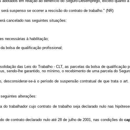
s adotados em relação ao benefício do Seguro-Desemprego, exceto quanto à
será suspenso se ocorrer a rescisão do contrato de trabalho." (NR)
será cancelado nas seguintes situações:
es necessárias à habilitação;
da bolsa de qualificação profissional;
solidação das Leis do Trabalho - CLT, as parcelas da bolsa de qualificação 
jus, sendo-lhe garantido, no mínimo, o recebimento de uma parcela do Segu
, desconsiderar-se-á o período de suspensão contratual de que trata o art.
 seguintes alterações:
do trabalhador cujo contrato de trabalho seja declarado nulo nas hipóteses
ndo de contrato declarado nulo até 28 de julho de 2001, nas condições do
ca