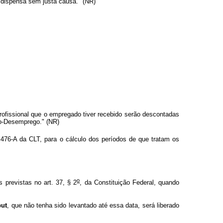
 dispensa sem justa causa." (NR)
profissional que o empregado tiver recebido serão descontadas
ro-Desemprego." (NR)
 476-A da CLT, para o cálculo dos períodos de que tratam os
o
 previstas no art. 37, § 2
, da Constituição Federal, quando
put
, que não tenha sido levantado até essa data, será liberado