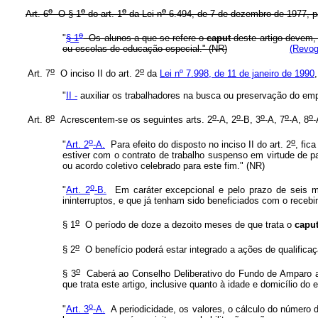
o
o
o
o
Art. 6
O § 1
do art. 1
da Lei n
6.494, de 7 de dezembro de 1977, p
o
"
§ 1
Os alunos a que se refere o
caput
deste artigo devem,
ou escolas de educação especial." (NR)
(Revog
o
o
Art. 7
O inciso II do art. 2
da
Lei nº 7.998, de 11 de janeiro de 1990
"
II -
auxiliar os trabalhadores na busca ou preservação do empr
o
o
o
o
o
o
Art. 8
Acrescentem-se os seguintes arts. 2
-A, 2
-B, 3
-A, 7
-A, 8
-
o
o
"
Art. 2
-A.
Para efeito do disposto no inciso II do art. 2
, fic
estiver com o contrato de trabalho suspenso em virtude de 
ou acordo coletivo celebrado para este fim." (NR)
o
"
Art. 2
-B.
Em caráter excepcional e pelo prazo de seis me
ininterruptos, e que já tenham sido beneficiados com o receb
o
§ 1
O período de doze a dezoito meses de que trata o
capu
o
§ 2
O benefício poderá estar integrado a ações de qualificaç
o
§ 3
Caberá ao Conselho Deliberativo do Fundo de Amparo ao
que trata este artigo, inclusive quanto à idade e domicílio 
o
"
Art. 3
-A.
A periodicidade, os valores, o cálculo do número d