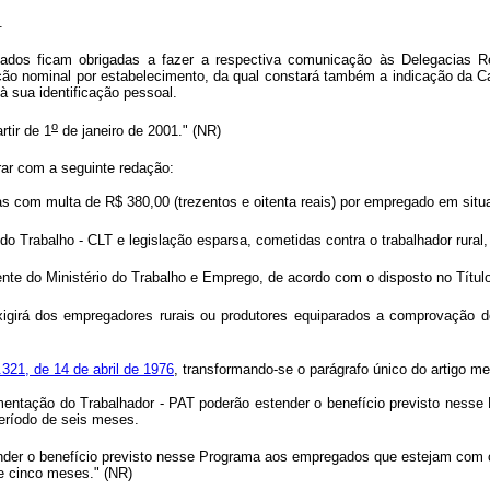
.
s ficam obrigadas a fazer a respectiva comunicação às Delegacias Re
o nominal por estabelecimento, da qual constará também a indicação da Cart
à sua identificação pessoal.
o
rtir de 1
de janeiro de 2001." (NR)
rar com a seguinte redação:
as com multa de R$ 380,00 (trezentos e oitenta reais) por empregado em situa
o Trabalho - CLT e legislação esparsa, cometidas contra o trabalhador rural
te do Ministério do Trabalho e Emprego, de acordo com o disposto no Título
igirá dos empregadores rurais ou produtores equiparados a comprovação do 
321, de 14 de abril de 1976
, transformando-se o parágrafo único do artigo m
mentação do Trabalhador - PAT poderão estender o benefício previsto nesse
eríodo de seis meses.
nder o benefício previsto nesse Programa aos empregados que estejam com 
de cinco meses." (NR)