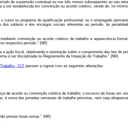
ríodo de suspensão contratual ou nos três meses subseqüentes ao seu reto
ulta a ser estabelecida em convenção ou acordo coletivo, sendo de, no míni
o curso ou programa de qualificação profissional, ou o empregado permanec
dos salários e dos encargos sociais referentes ao período, às penalida
 mediante convenção ou acordo coletivo de trabalho e aquiescência form
 no respectivo período." (NR)
 a ação fiscal, objetivando a orientação sobre o cumprimento das leis de 
rma a ser disciplinada no Regulamento da Inspeção do Trabalho." (NR)
Trabalho - CLT
passam a vigorar com as seguintes alterações:
orça de acordo ou convenção coletiva de trabalho, o excesso de horas em um
, à soma das jornadas semanais de trabalho previstas, nem seja ultrapassad
o prestar horas extras." (NR)
.