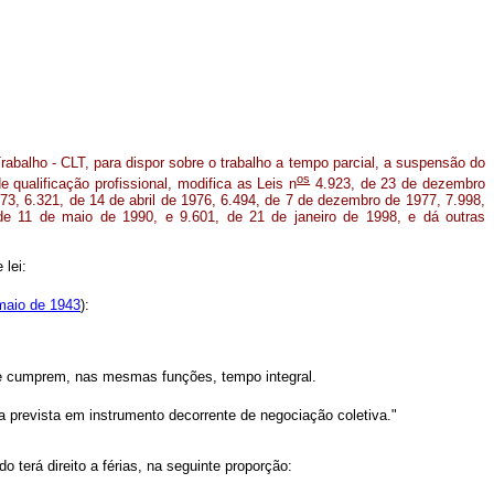
rabalho - CLT, para dispor sobre o trabalho a tempo parcial, a suspensão do
os
e qualificação profissional, modifica as Leis n
4.923, de 23 de dezembro
73, 6.321, de 14 de abril de 1976, 6.494, de 7 de dezembro de 1977, 7.998,
 de 11 de maio de 1990, e 9.601, de 21 de janeiro de 1998, e dá outras
 lei:
 maio de 1943
):
ue cumprem, nas mesmas funções, tempo integral.
 prevista em instrumento decorrente de negociação coletiva."
terá direito a férias, na seguinte proporção: