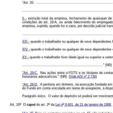
"Art. 20. ...........................................................................
.........................................................................................
II -
extinção total da empresa, fechamento de quaisquer de s
condições do art. 19-A, ou ainda falecimento do empregado
empresa, suprida, quando for o caso, por decisão judicial tran
.........................................................................................
XIII -
quando o trabalhador ou qualquer de seus dependentes fo
XIV -
quando o trabalhador ou qualquer de seus dependentes e
XV -
quando o trabalhador tiver idade igual ou superior a sete
................................................................................" (NR)
"Art. 29-C.
Nas ações entre o FGTS e os titulares de contas
honorários advocatícios." (NR)
(Vide ADI nº 2.736)
"Art. 29-D.
A penhora em dinheiro, na execução fundada em tí
do Fundo em conta vinculada em nome do exeqüente, à dispos
Parágrafo único. O valor do depósito só poderá ser movimentad
o
o
o
Art. 10
O
caput
do art. 2
da
Lei n
9.601, de 21 de janeiro de 1998
,
o
o