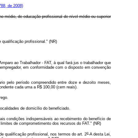
788, de 2008)
o médio, de educação profissional de nível médio ou superior
qualificação profissional." (NR)
e Amparo ao Trabalhador - FAT, à qual fará jus o trabalhador que
elo empregador, em conformidade com o disposto em convenção
io pelo período compreendido entre doze e dezoito meses,
spondente cada uma a R$ 100,00 (cem reais).
rego.
ocalidades de domicílio do beneficiado.
s condições indispensáveis ao recebimento do benefício de
os limites de comprometimento dos recursos do FAT." (NR)
o
qualificação profissional, nos termos do art. 2
-A desta Lei,