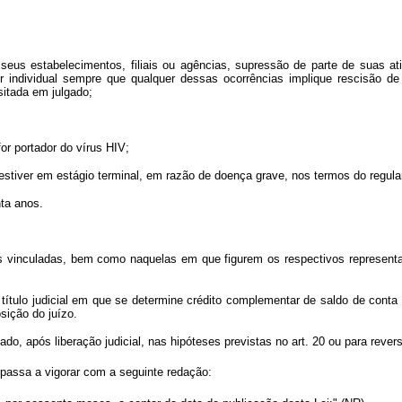
eus estabelecimentos, filiais ou agências, supressão de parte de suas ati
r individual sempre que qualquer dessas ocorrências implique rescisão de 
sitada em julgado;
r portador do vírus HIV;
stiver em estágio terminal, em razão de doença grave, nos termos do regul
nta anos.
 vinculadas, bem como naquelas em que figurem os respectivos representa
tulo judicial em que se determine crédito complementar de saldo de conta 
ição do juízo.
o, após liberação judicial, nas hipóteses previstas no art. 20 ou para rever
 passa a vigorar com a seguinte redação: