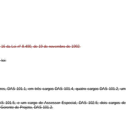
. 16 da Lei nº 8.490, de 19 de novembro de 1992.
lei:
res, DAS 101.1, em três cargos DAS 101.4, quatro cargos DAS 101.2, um
DAS 101.5, e um cargo de Assessor Especial, DAS 102.5; dois cargos de
 Gerente de Projeto, DAS 101.2.