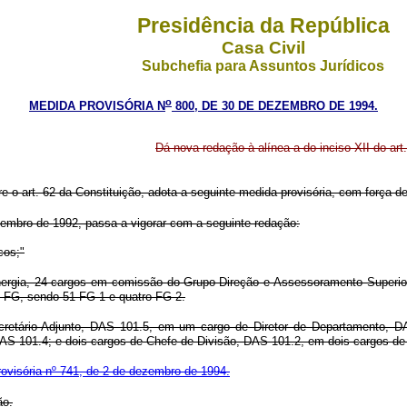
Presidência da República
Casa Civil
Subchefia para Assuntos Jurídicos
o
MEDIDA PROVISÓRIA N
800, DE 30 DE DEZEMBRO DE 1994.
Dá nova redação à alínea a do inciso XII do art
re o art. 62 da Constituição, adota a seguinte medida provisória, com força de 
ovembro de 1992, passa a vigorar com a seguinte redação:
cos;"
nergia, 24 cargos em comissão do Grupo-Direção e Assessoramento Superio
 FG, sendo 51 FG-1 e quatro FG-2.
ecretário-Adjunto, DAS 101.5, em um cargo de Diretor de Departamento, 
S 101.4; e dois cargos de Chefe de Divisão, DAS 101.2, em dois cargos de
ovisória nº 741, de 2 de dezembro de 1994.
ão.