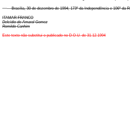
Brasília, 30 de dezembro de 1994; 173º da Independência e 106º da R
ITAMAR FRANCO
Delcídio do Amaral Gomez
Romildo Canhim
Este texto não substitui o publicado no D.O.U. de 31.12.1994