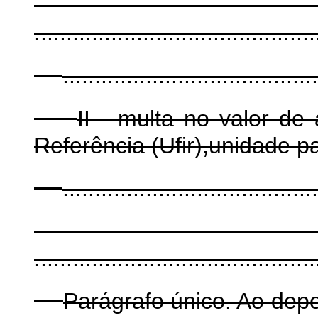
............................................
........................................
II - multa no valor de
Referência (Ufir),unidade p
.......................................
............................................
Parágrafo único. Ao depos