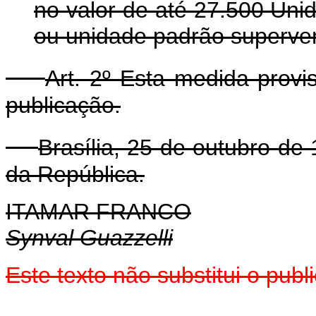
no valor de até 27.500 Unid
ou unidade padrão superven
Art. 2º Esta medida provi
publicação.
Brasília, 25 de outubro de
da República.
ITAMAR FRANCO
Synval Guazzelli
Este texto não substitui o pub