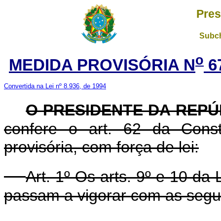
Pres
Subch
o
MEDIDA PROVISÓRIA N
6
Convertida na Lei nº 8.936, de 1994
O PRESIDENTE DA REPÚ
confere o art. 62 da Const
provisória, com força de lei:
Art. 1º Os arts. 9º e 10 da
passam a vigorar com as segui