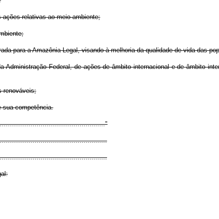
:
s ações relativas ao meio ambiente;
ambiente;
egrada para a Amazônia Legal, visando à melhoria da qualidade de vida das p
da Administração Federal, de ações de âmbito internacional e de âmbito int
s renováveis;
e sua competência.
......................................................"
......................................................
.......................................................
al: