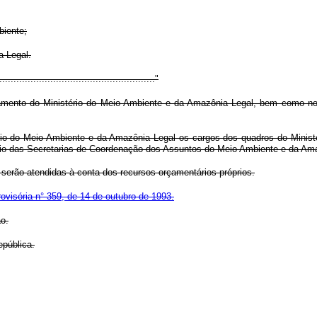
biente;
a Legal.
......................................................."
namento do Ministério do Meio Ambiente e da Amazônia Legal, bem como no
stério do Meio Ambiente e da Amazônia Legal os cargos dos quadros do Minis
io das Secretarias de Coordenação dos Assuntos do Meio Ambiente e da Amaz
 serão atendidas à conta dos recursos orçamentários próprios.
ovisória n° 359, de 14 de outubro de 1993.
ão.
epública.