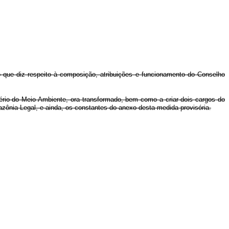
 que diz respeito à composição, atribuições e funcionamento do Conselho
tério do Meio Ambiente, ora transformado, bem como a criar dois cargos do
ônia Legal, e ainda, os constantes do anexo desta medida provisória.