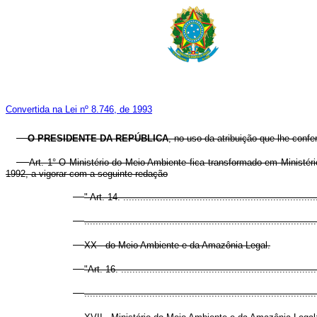
Convertida na Lei nº 8.746, de 1993
O PRESIDENTE DA REPÚBLICA
, no uso da atribuição que lhe confe
Art. 1° O Ministério do Meio Ambiente fica transformado em Ministér
1992, a vigorar com a seguinte redação
" Art. 14. .....................................................................
..................................................................................
XX - do Meio Ambiente e da Amazônia Legal.
"Art. 16. ......................................................................
..................................................................................