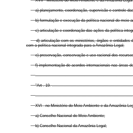
XVII - Ministério do Meio Ambiente e da Amazônia Legal
a) planejamento, coordenação, supervisão e controle da
b) formulação e execução da política nacional do meio 
c) articulação e coordenação das ações da política int
d) articulação com os ministérios, órgãos e entidades 
com a política nacional integrada para a Amazônia Legal;
e) preservação, conservação e uso racional dos recurso
f) implementação de acordos internacionais nas áreas d
..................................................................................
"Art . 19. .....................................................................
..................................................................................
XVI - no Ministério do Meio Ambiente e da Amazônia Leg
a) Conselho Nacional do Meio Ambiente;
b) Conselho Nacional da Amazônia Legal;