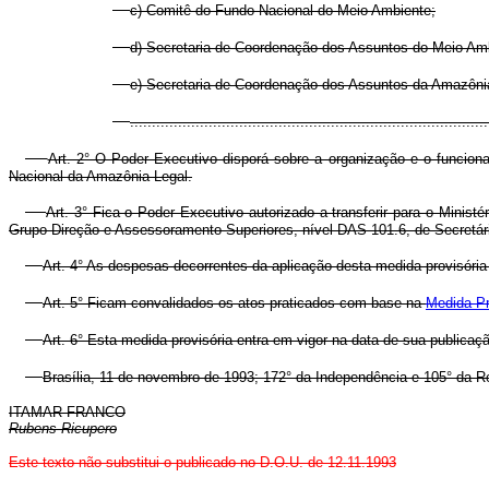
c) Comitê do Fundo Nacional do Meio Ambiente;
d) Secretaria de Coordenação dos Assuntos do Meio Am
e) Secretaria de Coordenação dos Assuntos da Amazôni
..................................................................................
Art. 2° O Poder Executivo disporá sobre a organização e o funcio
Nacional da Amazônia Legal.
Art. 3° Fica o Poder Executivo autorizado a transferir para o Mini
Grupo-Direção e Assessoramento Superiores, nível DAS-101.6, de Secretár
Art. 4° As despesas decorrentes da aplicação desta medida provisória
Art. 5° Ficam convalidados os atos praticados com base na
Medida Pr
Art. 6° Esta medida provisória entra em vigor na data de sua publicaç
Brasília, 11 de novembro de 1993; 172° da Independência e 105° da R
ITAMAR FRANCO
Rubens Ricupero
Este texto não substitui o publicado no D.O.U. de 12.11.1993