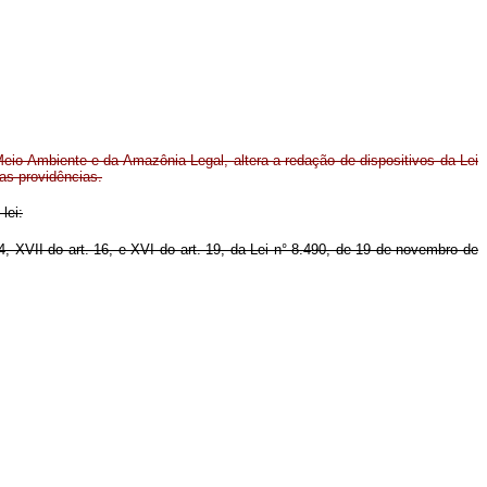
Meio Ambiente e da Amazônia Legal, altera a redação de dispositivos da Lei
as providências.
lei:
, XVII do art. 16, e XVI do art. 19, da Lei n° 8.490, de 19 de novembro de