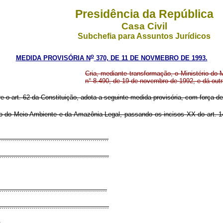
Presidência da República
Casa Civil
Subchefia para Assuntos Jurídicos
o
MEDIDA PROVISÓRIA N
370, DE 11 DE NOVMEBRO DE 1993.
Cria, mediante transformação, o Ministério do 
n° 8.490, de 19 de novembro de 1992, e dá outr
re o art. 62 da Constituição, adota a seguinte medida provisória, com força de 
io do Meio Ambiente e da Amazônia Legal, passando os incisos XX do art. 14
......................................................
.......................................................
.....................................................
.......................................................