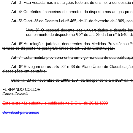
Art. 3º Fica vedada, nas instituições federais de ensino, a concessão 
Art. 4º Os efeitos financeiros decorrentes do disposto nos artigos prec
Art. 5º O art. 8º do Decreto-Lei nº 465, de 11 de fevereiro de 1969, p
"Art. 8º O pessoal docente das universidades e demais inst
cumprimento do disposto no § 2º do art. 28 da Lei nº 5.540, 
Art. 6º As relações jurídicas decorrentes das Medidas Provisórias 
termos do disposto no parágrafo único do art. 62 da Constituição.
Art. 7º Esta medida provisória entra em vigor na data de sua publicaçã
Art. 8º Revogam-se os arts. 32 e 38 do Plano Único de Classificação
disposições em contrário.
Brasília, 23 de novembro de 1990; 169º da Independência e 102º da R
FERNANDO COLLOR
Carlos Chiarelli
Este texto não substitui o publicado no D.O.U. de 26.11.1990
Download para anexo