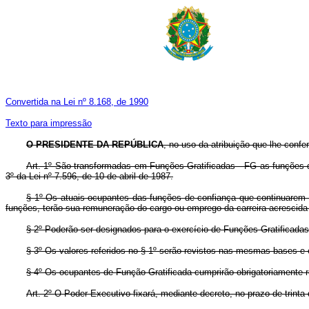
Convertida na Lei nº 8.168, de 1990
Texto para impressão
O PRESIDENTE DA REPÚBLICA
, no uso da atribuição que lhe confe
Art. 1º São transformadas em Funções Gratificadas - FG as funções de
3º da Lei nº 7.596, de 10 de abril de 1987.
§ 1º Os atuais ocupantes das funções de confiança que continuarem 
funções, terão sua remuneração do cargo ou emprego da carreira acrescida 
§ 2º Poderão ser designados para o exercício de Funções Gratificadas
§ 3º Os valores referidos no § 1º serão revistos nas mesmas bases e 
§ 4º Os ocupantes de Função Gratificada cumprirão obrigatoriamente r
Art. 2º O Poder Executivo fixará, mediante decreto, no prazo de trinta