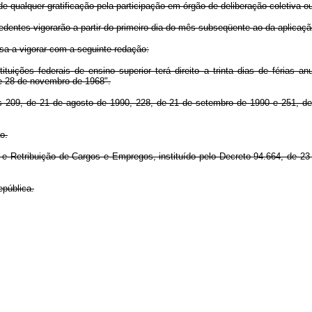
de qualquer gratificação pela participação em órgão de deliberação coletiva o
edentes vigorarão a partir do primeiro dia do mês subseqüente ao da aplicação
assa a vigorar com a seguinte redação:
ituições federais de ensino superior terá direito a trinta dias de férias 
de 28 de novembro de 1968".
nºs 209, de 21 de agosto de 1990, 228, de 21 de setembro de 1990 e 251, de
o.
 e Retribuição de Cargos e Empregos, instituído pelo Decreto 94.664, de 23 
epública.