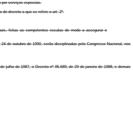
u por serviços especiais.
 do decreto a que se refere o art. 2º.
anuais, feitas as competentes escalas de modo a assegurar o
 24 de outubro de 1990, serão disciplinadas pelo Congresso Nacional, nos
de julho de 1987, o Decreto nº 95.689, de 29 de janeiro de 1988, e demais