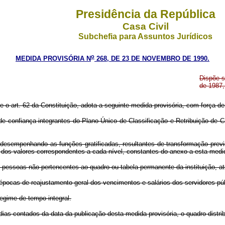
Presidência da República
Casa Civil
Subchefia para Assuntos Jurídicos
o
MEDIDA PROVISÓRIA N
268, DE 23 DE NOVEMBRO DE 1990.
Dispõe s
de 1987,
re o art. 62 da Constituição, adota a seguinte medida provisória, com força de 
 confiança integrantes do Plano Único de Classificação e Retribuição de Ca
desempenhando as funções gratificadas, resultantes de transformação previ
dos valores correspondentes a cada nível, constantes do anexo a esta medid
 pessoas não pertencentes ao quadro ou tabela permanente da instituição, at
épocas de reajustamento geral dos vencimentos e salários dos servidores púb
egime de tempo integral.
 dias contados da data da publicação desta medida provisória, o quadro distrib