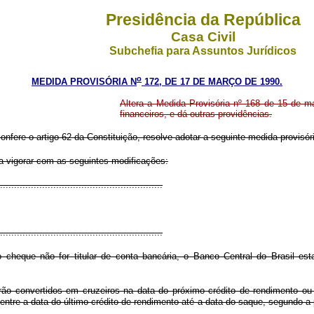
Presidência da República
Casa Civil
Subchefia para Assuntos Jurídicos
o
MEDIDA PROVISÓRIA N
172, DE 17 DE MARÇO DE 1990.
Altera a Medida Provisória nº 168 de 15 de ma
financeiros, e dá outras providências.
onfere o artigo 62 da Constituição, resolve adotar a seguinte medida provisóri
a vigorar com as seguintes modificações:
.........................................................
.........................................................
 cheque não for titular de conta bancária, o Banco Central do Brasil es
ão convertidos em cruzeiros na data do próximo crédito de rendimento ou
entre a data do último crédito de rendimento até a data do saque, segundo a p