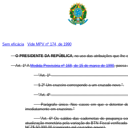
Sem eficácia
Vide MPV nº 174, de 1990
O PRESIDENTE DA REPÚBLICA
, no uso das atribuições que lhe c
Art. 1º A
Medida Provisória nº 168, de 15 de março de 1990
, passa 
"Art. 1º ....................................................................
§ 2º Um cruzeiro corresponde a um cruzado novo.".
"Art. 4º ....................................................................
Parágrafo único. Nos casos em que o detentor do
imediatamente em cruzeiros."
"Art. 6º Os saldos das cadernetas de poupança ser
atualização monetária pela variação do BTN Fiscal verificada 
NCZ$ 50.000,00 (cinqüenta mil cruzados novos).