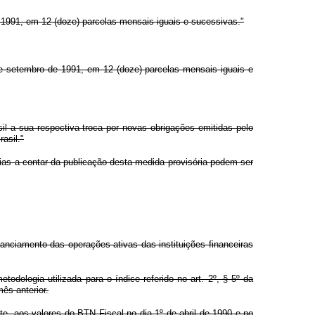
e 1991, em 12 (doze) parcelas mensais iguais e sucessivas."
 de setembro de 1991, em 12 (doze) parcelas mensais iguais e
sil a sua respectiva troca por novas obrigações emitidas pelo
asil."
ias a contar da publicação desta medida provisória podem ser
nanciamento das operações ativas das instituições financeiras
ologia utilizada para o índice referido no art. 2º, § 5º da
ês anterior.
e, aos valores do BTN Fiscal no dia 1º de abril de 1990 e no