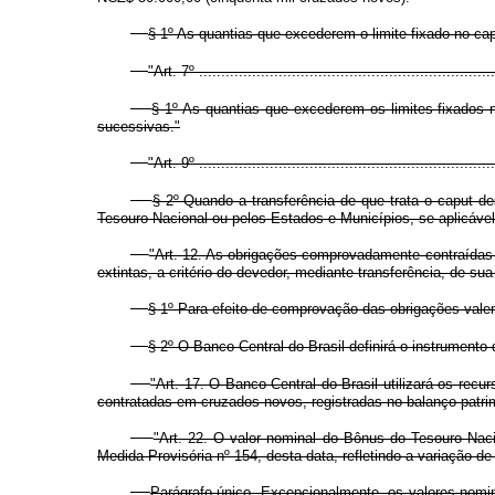
§ 1º As quantias que excederem o limite fixado no ca
"Art. 7º ....................................................................
§ 1º As quantias que excederem os limites fixados n
sucessivas."
"Art. 9º ....................................................................
§ 2º Quando a transferência de que trata o caput des
Tesouro Nacional ou pelos Estados e Municípios, se aplicável
"Art. 12. As obrigações comprovadamente contraídas 
extintas, a critério do devedor, mediante transferência, de s
§ 1º Para efeito de comprovação das obrigações vale
§ 2º O Banco Central do Brasil definirá o instrumento 
"Art. 17. O Banco Central do Brasil utilizará os rec
contratadas em cruzados novos, registradas no balanço patrimo
"Art. 22. O valor nominal do Bônus do Tesouro Naci
Medida Provisória nº 154, desta data, refletindo a variação d
Parágrafo único. Excepcionalmente, os valores nomin