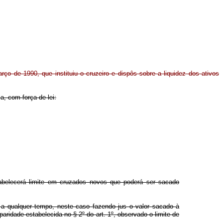
rço de 1990, que instituiu o cruzeiro e dispôs sobre a liquidez dos ativos
a, com força de lei:
tabelecerá limite em cruzados novos que poderá ser sacado
 a qualquer tempo, neste caso fazendo jus o valor sacado à
aridade estabelecida no § 2º do art. 1º, observado o limite de