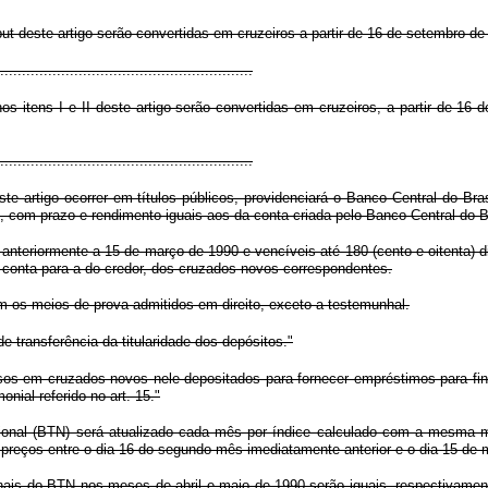
put deste artigo serão convertidas em cruzeiros a partir de 16 de setembro d
.........................................................
os itens I e II deste artigo serão convertidas em cruzeiros, a partir de 16
.........................................................
te artigo ocorrer em títulos públicos, providenciará o Banco Central do Bra
, com prazo e rendimento iguais aos da conta criada pelo Banco Central do Br
anteriormente a 15 de março de 1990 e vencíveis até 180 (cento e oitenta) d
ua conta para a do credor, dos cruzados novos correspondentes.
m os meios de prova admitidos em direito, exceto a testemunhal.
de transferência da titularidade dos depósitos."
ursos em cruzados novos nele depositados para fornecer empréstimos para fi
nial referido no art. 15."
onal (BTN) será atualizado cada mês por índice calculado com a mesma metod
e preços entre o dia 16 do segundo mês imediatamente anterior e o dia 15 de m
ais do BTN nos meses de abril e maio de 1990 serão iguais, respectivament