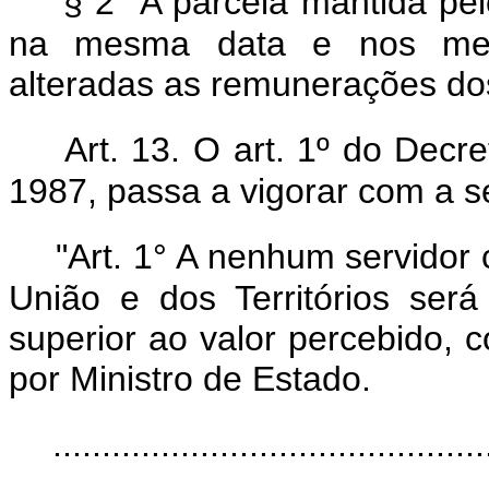
§ 2° A parcela mantida pel
na mesma data e nos mes
alteradas as remunerações dos
Art. 13. O art. 1º do Decr
1987, passa a vigorar com a s
"Art. 1° A nenhum servidor c
União e dos Territórios será
superior ao valor percebido, 
por Ministro de Estado.
............................................