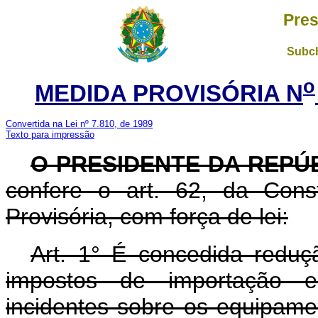
Pres
Subch
o
MEDIDA PROVISÓRIA N
Convertida na Lei nº 7.810, de 1989
Texto para impressão
O PRESIDENTE DA REPÚ
confere o art. 62, da Cons
Provisória, com força de lei:
Art. 1° É concedida reduç
impostos de importação e 
incidentes sobre os equipame