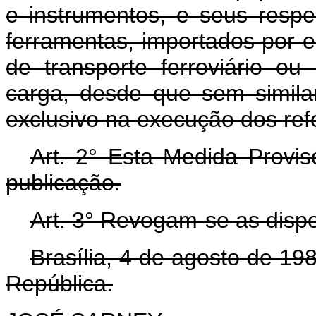
e instrumentos, e seus respe
ferramentas, importados por 
de transporte ferroviário ou
carga, desde que sem simila
exclusivo na execução dos refe
Art. 2° Esta Medida Provis
publicação.
Art. 3° Revogam-se as dispo
Brasília, 4 de agosto de 19
República.