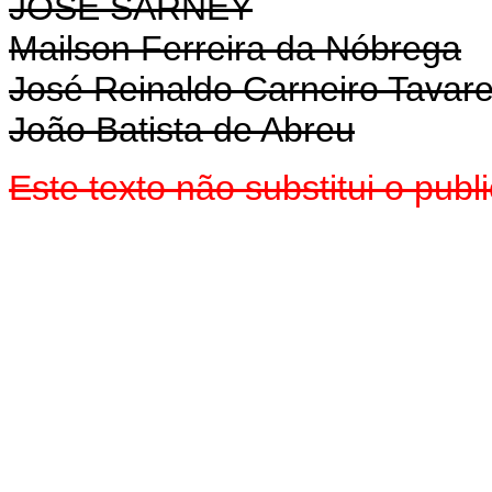
JOSÉ SARNEY
Mailson Ferreira da Nóbrega
José Reinaldo Carneiro Tavar
João Batista de Abreu
Este texto não substitui o pub