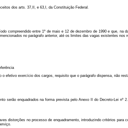
itos dos arts. 37,II, e 63,I, da Constituição Federal.
ríodo compreendido entre 1º de maio e 12 de dezembro de 1990 e que, na da
s mencionados no parágrafo anterior, até os limites das vagas existentes nos 
eferência
 efetivo exercício dos cargos, requisito que o parágrafo dispensa, não resta
nto serão enquadrados na forma prevista pelo Anexo II do Decreto-Lei nº 2
aves distorções no processo de enquadramento, introduzindo critérios para 
erviço.