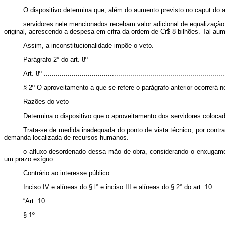
O dispositivo determina que, além do aumento previsto no caput do a
servidores nele mencionados recebam valor adicional de equalização 
original, acrescendo a despesa em cifra da ordem de Cr$ 8 bilhões. Tal aumen
Assim, a inconstitucionalidade impõe o veto.
Parágrafo 2° do art. 8º
Art. 8º ..........................................................................................
§ 2º O aproveitamento a que se refere o parágrafo anterior ocorrerá n
Razões do veto
Determina o dispositivo que o aproveitamento dos servidores colocad
Trata-se de medida inadequada do ponto de vista técnico, por cont
demanda localizada de recursos humanos.
o afluxo desordenado dessa mão de obra, considerando o enxugamen
um prazo exíguo.
Contrário ao interesse público.
Inciso IV e alíneas do § l° e inciso III e alíneas do § 2° do art. 10
“Art. 10.
.......................................................................................
§
1º
.............................................................................................