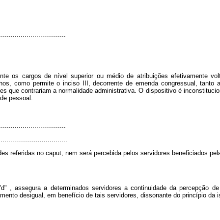
..................................
amente os cargos de nível superior ou médio de atribuições efetivamente vo
alhos, como permite o inciso III, decorrente de emenda congressual, tanto
s que contrariam a normalidade administrativa. O dispositivo é inconstitucio
 de pessoal.
..................................
.................................
es referidas no caput, nem será percebida pelos servidores beneficiados pela 
"d" , assegura a determinados servidores a continuidade da percepção de
ento desigual, em benefício de tais servidores, dissonante do princípio da 