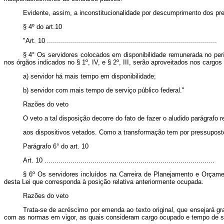
Evidente, assim, a inconstitucionalidade por descumprimento dos prece
§ 4º do art.10
"Art. 10 .....................................................................................
§ 4° Os servidores colocados em disponibilidade remunerada no pe
nos órgãos indicados no § 1º, IV, e § 2º, III, serão aproveitados nos cargo
a) servidor há mais tempo em disponibilidade;
b) servidor com mais tempo de serviço público federal."
Razões do veto
O veto a tal disposição decorre do fato de fazer o aludido parágrafo r
aos dispositivos vetados. Como a transformação tem por pressuposto o
Parágrafo 6° do art. 10
Art. 10 .....................................................................................
§ 6º Os servidores incluídos na Carreira de Planejamento e Orçame
desta Lei que corresponda à posição relativa anteriormente ocupada.
Razões do veto
Trata-se de acréscimo por emenda ao texto original, que ensejará gr
com as normas em vigor, as quais consideram cargo ocupado e tempo de s