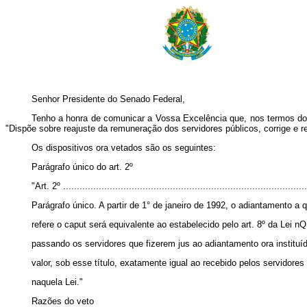
Senhor Presidente do Senado Federal,
Tenho a honra de comunicar a Vossa Excelência que, nos termos do pa
"Dispõe sobre reajuste da remuneração dos servidores públicos, corrige e r
Os dispositivos ora vetados são os seguintes:
Parágrafo único do art. 2º
"Art.
2º .........................................................................................
Parágrafo único. A partir de 1° de janeiro de 1992, o adiantamento a 
refere o caput será equivalente ao estabelecido pelo art. 8º da Lei n
passando os servidores que fizerem jus ao adiantamento ora instituí
valor, sob esse título, exatamente igual ao recebido pelos servidores
naquela Lei."
Razões do veto