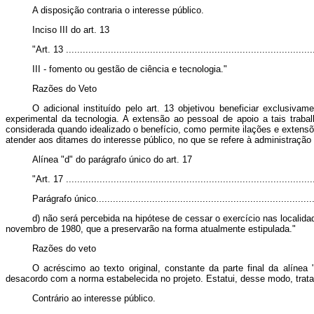
A disposição contraria o interesse público.
Inciso III do art. 13
"Art.
13 ........................................................................................
III -
fomento ou gestão de ciência e tecnologia."
Razões do Veto
O adicional instituído pelo art. 13 objetivou beneficiar exclusiv
experimental da tecnologia. A extensão ao pessoal de apoio a tais trab
considerada quando idealizado o benefício, como permite ilações e extensõe
atender aos ditames do interesse público, no que se refere à administração
Alínea "d" do parágrafo único do art. 17
"Art. 17
........................................................................................
Parágrafo único...............................................................................
d) não será percebida na hipótese de cessar o exercício nas localidad
novembro de 1980, que a preservarão na forma atualmente estipulada."
Razões do veto
O acréscimo ao texto original, constante da parte
final
da alínea 
desacordo com a norma estabelecida no projeto. Estatui, desse modo, tratam
Contrário ao interesse público.