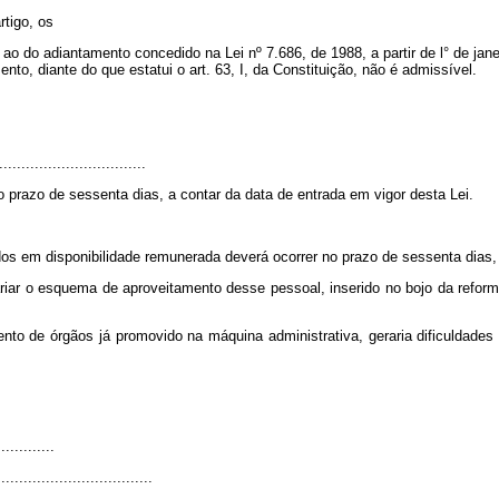
rtigo, os
ao do adiantamento concedido na Lei nº 7.686, de 1988, a partir de l° de ja
to, diante do que estatui o art. 63, I
,
da Constituição, não é admissível.
.................................
o prazo de sessenta dias, a contar da data de entrada em vigor desta Lei.
os em disponibilidade remunerada deverá ocorrer no prazo de sessenta dias,
rariar o esquema de aproveitamento desse pessoal, inserido no bojo da refo
to de órgãos já promovido na máquina administrativa, geraria dificuldades
.............
...................................