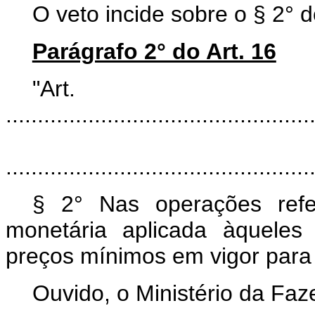
O veto incide sobre o § 2° do
Parágrafo 2° do Art. 16
"Ar
................................................
................................................
§ 2° Nas operações refer
monetária aplicada àqueles
preços mínimos em vigor para 
Ouvido, o Ministério da Fa